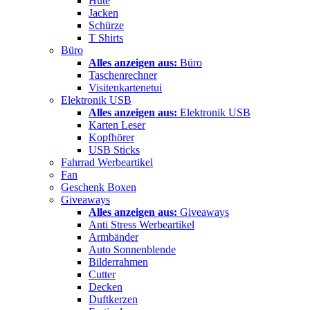
Hüte
Jacken
Schürze
T Shirts
Büro
Alles anzeigen aus:
Büro
Taschenrechner
Visitenkartenetui
Elektronik USB
Alles anzeigen aus:
Elektronik USB
Karten Leser
Kopfhörer
USB Sticks
Fahrrad Werbeartikel
Fan
Geschenk Boxen
Giveaways
Alles anzeigen aus:
Giveaways
Anti Stress Werbeartikel
Armbänder
Auto Sonnenblende
Bilderrahmen
Cutter
Decken
Duftkerzen