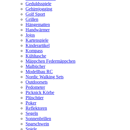
Geduldsspiele
Gehirnjogging
Golf Sport
Grillen
Hängematten
Handwärmer
Jojos
Kartenspiele
Kinderartikel
Kompass
Kühltasche
Mäppchen Federmäppchen
Malbücher
Modellbau RC
Nordic Walking Sets
Outdoorsets
Pedometer
Picknick Körbe
Plüschtier
Poker
Reflektoren
Segeln
Sonnenbrillen
Sparschwein
Spiele