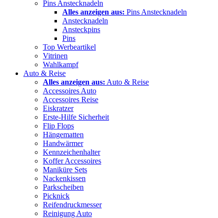
Pins Anstecknadeln
Alles anzeigen aus:
Pins Anstecknadeln
Anstecknadeln
Ansteckpins
Pins
Top Werbeartikel
Vitrinen
Wahlkampf
Auto & Reise
Alles anzeigen aus:
Auto & Reise
Accessoires Auto
Accessoires Reise
Eiskratzer
Erste-Hilfe Sicherheit
Flip Flops
Hängematten
Handwärmer
Kennzeichenhalter
Koffer Accessoires
Maniküre Sets
Nackenkissen
Parkscheiben
Picknick
Reifendruckmesser
Reinigung Auto