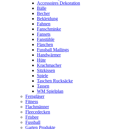
Accessoires Dekoration
Bälle
Becher
Bekleidung
Fahnen
Fanschminke
Fansets
Fanstühle
Flaschen
Fussball Mailings
Handwärmer
Hüte
Krachmacher
Sitzkissen
Spiele
Taschen Rucksäcke
Tassen
WM Spielplan
Ferngläser
Fitness
Flachmänner
Fleecedecken
Frisbee
Fussball
Garten Produkte