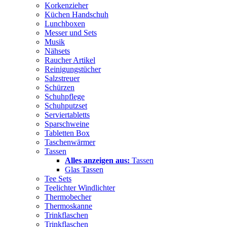
Korkenzieher
Küchen Handschuh
Lunchboxen
Messer und Sets
Musik
Nähsets
Raucher Artikel
Reinigungstücher
Salzstreuer
Schürzen
Schuhpflege
Schuhputzset
Serviertabletts
Sparschweine
Tabletten Box
Taschenwärmer
Tassen
Alles anzeigen aus:
Tassen
Glas Tassen
Tee Sets
Teelichter Windlichter
Thermobecher
Thermoskanne
Trinkflaschen
Trinkflaschen