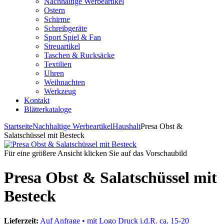
Nachhaltige Werbeartikel
Ostern
Schirme
Schreibgeräte
Sport Spiel & Fan
Streuartikel
Taschen & Rucksäcke
Textilien
Uhren
Weihnachten
Werkzeug
Kontakt
Blätterkataloge
Startseite
Nachhaltige Werbeartikel
Haushalt
Presa Obst &
Salatschüssel mit Besteck
Für eine größere Ansicht klicken Sie auf das Vorschaubild
Presa Obst & Salatschüssel mit
Besteck
Lieferzeit:
Auf Anfrage • mit Logo Druck i.d.R. ca. 15-20