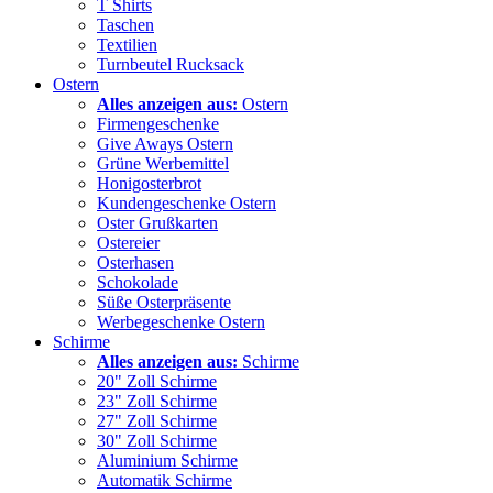
T Shirts
Taschen
Textilien
Turnbeutel Rucksack
Ostern
Alles anzeigen aus:
Ostern
Firmengeschenke
Give Aways Ostern
Grüne Werbemittel
Honigosterbrot
Kundengeschenke Ostern
Oster Grußkarten
Ostereier
Osterhasen
Schokolade
Süße Osterpräsente
Werbegeschenke Ostern
Schirme
Alles anzeigen aus:
Schirme
20" Zoll Schirme
23" Zoll Schirme
27" Zoll Schirme
30" Zoll Schirme
Aluminium Schirme
Automatik Schirme