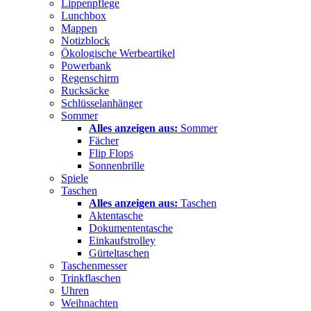
Lippenpflege
Lunchbox
Mappen
Notizblock
Ökologische Werbeartikel
Powerbank
Regenschirm
Rucksäcke
Schlüsselanhänger
Sommer
Alles anzeigen aus:
Sommer
Fächer
Flip Flops
Sonnenbrille
Spiele
Taschen
Alles anzeigen aus:
Taschen
Aktentasche
Dokumententasche
Einkaufstrolley
Gürteltaschen
Taschenmesser
Trinkflaschen
Uhren
Weihnachten