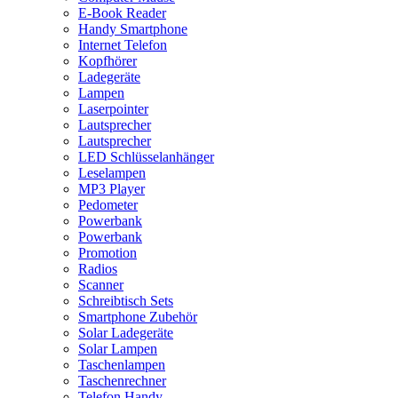
E-Book Reader
Handy Smartphone
Internet Telefon
Kopfhörer
Ladegeräte
Lampen
Laserpointer
Lautsprecher
Lautsprecher
LED Schlüsselanhänger
Leselampen
MP3 Player
Pedometer
Powerbank
Powerbank
Promotion
Radios
Scanner
Schreibtisch Sets
Smartphone Zubehör
Solar Ladegeräte
Solar Lampen
Taschenlampen
Taschenrechner
Telefon Handy