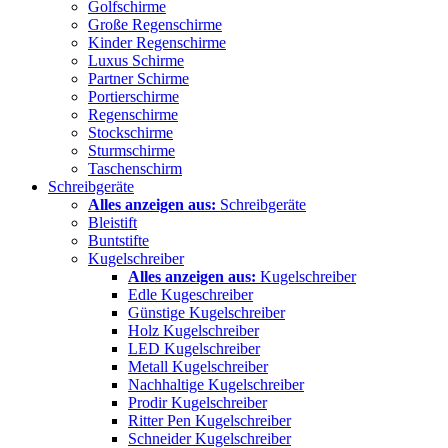
Golfschirme
Große Regenschirme
Kinder Regenschirme
Luxus Schirme
Partner Schirme
Portierschirme
Regenschirme
Stockschirme
Sturmschirme
Taschenschirm
Schreibgeräte
Alles anzeigen aus:
Schreibgeräte
Bleistift
Buntstifte
Kugelschreiber
Alles anzeigen aus:
Kugelschreiber
Edle Kugeschreiber
Günstige Kugelschreiber
Holz Kugelschreiber
LED Kugelschreiber
Metall Kugelschreiber
Nachhaltige Kugelschreiber
Prodir Kugelschreiber
Ritter Pen Kugelschreiber
Schneider Kugelschreiber