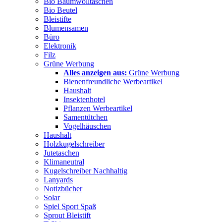
Bio Baumwolltaschen
Bio Beutel
Bleistifte
Blumensamen
Büro
Elektronik
Filz
Grüne Werbung
Alles anzeigen aus:
Grüne Werbung
Bienenfreundliche Werbeartikel
Haushalt
Insektenhotel
Pflanzen Werbeartikel
Samentütchen
Vogelhäuschen
Haushalt
Holzkugelschreiber
Jutetaschen
Klimaneutral
Kugelschreiber Nachhaltig
Lanyards
Notizbücher
Solar
Spiel Sport Spaß
Sprout Bleistift