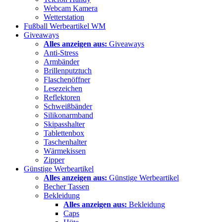
Webcam Kamera
Wetterstation
Fußball Werbeartikel WM
Giveaways
Alles anzeigen aus:
Giveaways
Anti-Stress
Armbänder
Brillenputztuch
Flaschenöffner
Lesezeichen
Reflektoren
Schweißbänder
Silikonarmband
Skipasshalter
Tablettenbox
Taschenhalter
Wärmekissen
Zipper
Günstige Werbeartikel
Alles anzeigen aus:
Günstige Werbeartikel
Becher Tassen
Bekleidung
Alles anzeigen aus:
Bekleidung
Caps