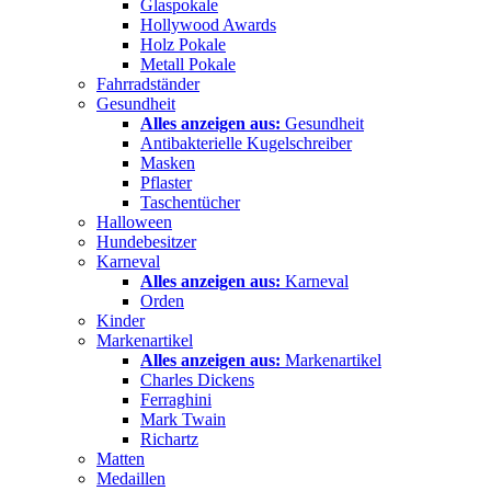
Glaspokale
Hollywood Awards
Holz Pokale
Metall Pokale
Fahrradständer
Gesundheit
Alles anzeigen aus:
Gesundheit
Antibakterielle Kugelschreiber
Masken
Pflaster
Taschentücher
Halloween
Hundebesitzer
Karneval
Alles anzeigen aus:
Karneval
Orden
Kinder
Markenartikel
Alles anzeigen aus:
Markenartikel
Charles Dickens
Ferraghini
Mark Twain
Richartz
Matten
Medaillen