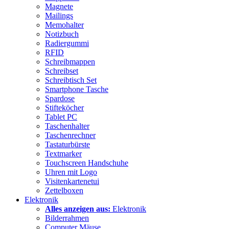
Magnete
Mailings
Memohalter
Notizbuch
Radiergummi
RFID
Schreibmappen
Schreibset
Schreibtisch Set
Smartphone Tasche
Spardose
Stifteköcher
Tablet PC
Taschenhalter
Taschenrechner
Tastaturbürste
Textmarker
Touchscreen Handschuhe
Uhren mit Logo
Visitenkartenetui
Zettelboxen
Elektronik
Alles anzeigen aus:
Elektronik
Bilderrahmen
Computer Mäuse