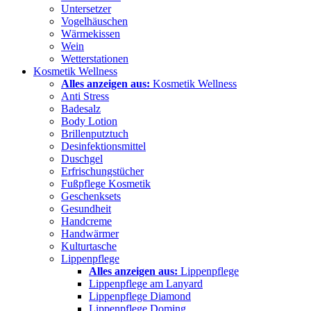
Untersetzer
Vogelhäuschen
Wärmekissen
Wein
Wetterstationen
Kosmetik Wellness
Alles anzeigen aus:
Kosmetik Wellness
Anti Stress
Badesalz
Body Lotion
Brillenputztuch
Desinfektionsmittel
Duschgel
Erfrischungstücher
Fußpflege Kosmetik
Geschenksets
Gesundheit
Handcreme
Handwärmer
Kulturtasche
Lippenpflege
Alles anzeigen aus:
Lippenpflege
Lippenpflege am Lanyard
Lippenpflege Diamond
Lippenpflege Doming