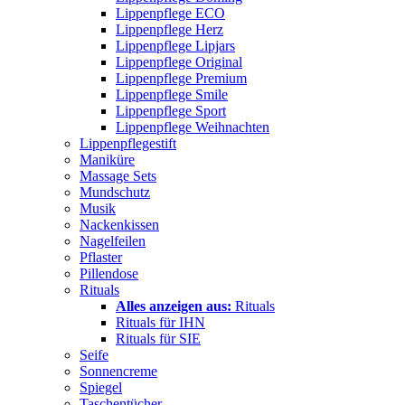
Lippenpflege ECO
Lippenpflege Herz
Lippenpflege Lipjars
Lippenpflege Original
Lippenpflege Premium
Lippenpflege Smile
Lippenpflege Sport
Lippenpflege Weihnachten
Lippenpflegestift
Maniküre
Massage Sets
Mundschutz
Musik
Nackenkissen
Nagelfeilen
Pflaster
Pillendose
Rituals
Alles anzeigen aus:
Rituals
Rituals für IHN
Rituals für SIE
Seife
Sonnencreme
Spiegel
Taschentücher