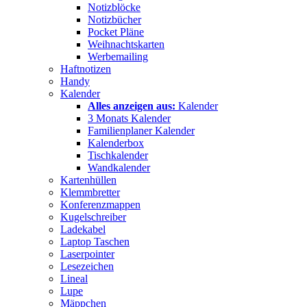
Notizblöcke
Notizbücher
Pocket Pläne
Weihnachtskarten
Werbemailing
Haftnotizen
Handy
Kalender
Alles anzeigen aus:
Kalender
3 Monats Kalender
Familienplaner Kalender
Kalenderbox
Tischkalender
Wandkalender
Kartenhüllen
Klemmbretter
Konferenzmappen
Kugelschreiber
Ladekabel
Laptop Taschen
Laserpointer
Lesezeichen
Lineal
Lupe
Mäppchen