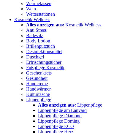
Wärmekissen
Wein
Wetterstationen
Kosmetik Wellness
Alles anzeigen aus:
Kosmetik Wellness
Anti Stress
Badesalz
Body Lotion
Brillenputztuch
Desinfektionsmittel
Duschgel
Erfrischungstücher
Fußpflege Kosmetik
Geschenksets
Gesundheit
Handcreme
Handwärmer
Kulturtasche
Lippenpflege
Alles anzeigen aus:
Lippenpflege
Lippenpflege am Lanyard
Lippenpflege Diamond
Lippenpflege Doming
Lippenpflege ECO
Lippenpflege Herz