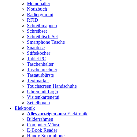
Memohalter
Notizbuch
Radiergummi
RFID
Schreibmappen
Schreibset
Schreibtisch Set
Smartphone Tasche
Spardose
Stifteköcher
Tablet PC
Taschenhalter
Taschenrechner
Tastaturbürste
Textmarker
Touchscreen Handschuhe
Uhren mit Logo
Visitenkartenetui
Zettelboxen
Elektronik
Alles anzeigen aus:
Elektronik
Bilderrahmen
Computer Mäuse
E-Book Reader
Handy Smartphone