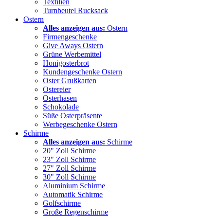
Textilien
Turnbeutel Rucksack
Ostern
Alles anzeigen aus:
Ostern
Firmengeschenke
Give Aways Ostern
Grüne Werbemittel
Honigosterbrot
Kundengeschenke Ostern
Oster Grußkarten
Ostereier
Osterhasen
Schokolade
Süße Osterpräsente
Werbegeschenke Ostern
Schirme
Alles anzeigen aus:
Schirme
20" Zoll Schirme
23" Zoll Schirme
27" Zoll Schirme
30" Zoll Schirme
Aluminium Schirme
Automatik Schirme
Golfschirme
Große Regenschirme