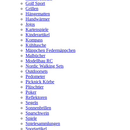
Golf Sport
Grillen
Hängematten
Handwärmer
Jojos
Kartenspiele
Kinderartikel
Kompass
Kühltasche
Mäppchen Federmäppchen
Malbücher
Modellbau RC
Nordic Walking Sets
Outdoorsets
Pedometer
Picknick Körbe
Plüschtier
Poker
Reflektoren
Segeln
Sonnenbrillen
Sparschwein
Spiele
Spielesammlungen
Sportartikel