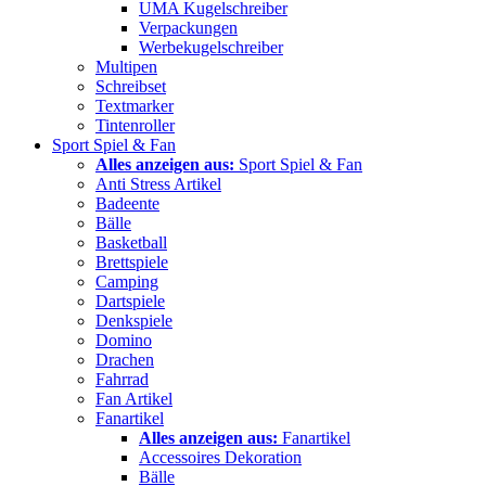
UMA Kugelschreiber
Verpackungen
Werbekugelschreiber
Multipen
Schreibset
Textmarker
Tintenroller
Sport Spiel & Fan
Alles anzeigen aus:
Sport Spiel & Fan
Anti Stress Artikel
Badeente
Bälle
Basketball
Brettspiele
Camping
Dartspiele
Denkspiele
Domino
Drachen
Fahrrad
Fan Artikel
Fanartikel
Alles anzeigen aus:
Fanartikel
Accessoires Dekoration
Bälle