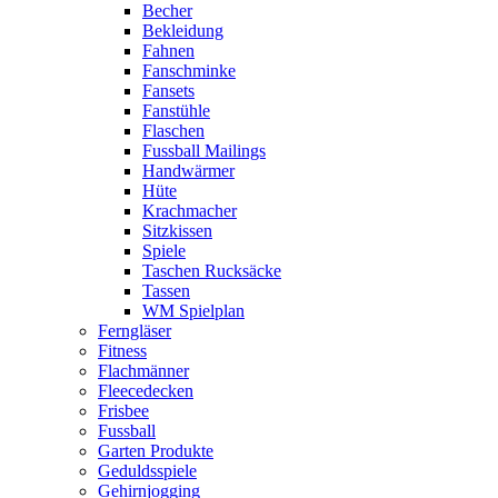
Becher
Bekleidung
Fahnen
Fanschminke
Fansets
Fanstühle
Flaschen
Fussball Mailings
Handwärmer
Hüte
Krachmacher
Sitzkissen
Spiele
Taschen Rucksäcke
Tassen
WM Spielplan
Ferngläser
Fitness
Flachmänner
Fleecedecken
Frisbee
Fussball
Garten Produkte
Geduldsspiele
Gehirnjogging