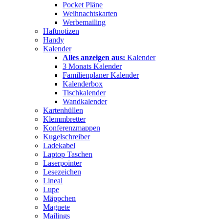
Pocket Pläne
Weihnachtskarten
Werbemailing
Haftnotizen
Handy
Kalender
Alles anzeigen aus:
Kalender
3 Monats Kalender
Familienplaner Kalender
Kalenderbox
Tischkalender
Wandkalender
Kartenhüllen
Klemmbretter
Konferenzmappen
Kugelschreiber
Ladekabel
Laptop Taschen
Laserpointer
Lesezeichen
Lineal
Lupe
Mäppchen
Magnete
Mailings