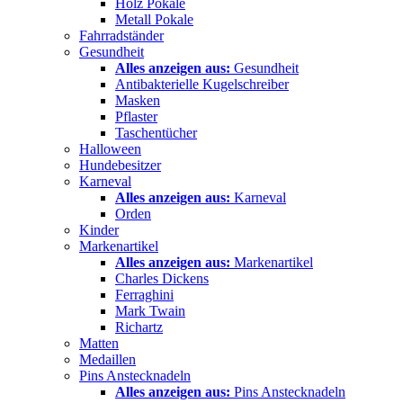
Holz Pokale
Metall Pokale
Fahrradständer
Gesundheit
Alles anzeigen aus:
Gesundheit
Antibakterielle Kugelschreiber
Masken
Pflaster
Taschentücher
Halloween
Hundebesitzer
Karneval
Alles anzeigen aus:
Karneval
Orden
Kinder
Markenartikel
Alles anzeigen aus:
Markenartikel
Charles Dickens
Ferraghini
Mark Twain
Richartz
Matten
Medaillen
Pins Anstecknadeln
Alles anzeigen aus:
Pins Anstecknadeln