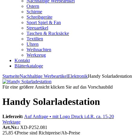
Nachhaltige Werbeartikel
Ostern
Schirme
Schreibgeräte
Sport Spiel & Fan
Streuartikel
Taschen & Rucksäcke
Textilien
Uhren
Weihnachten
Werkzeug
Kontakt
Blätterkataloge
Startseite
Nachhaltige Werbeartikel
Elektronik
Handy Solarladestation
Für eine größere Ansicht klicken Sie auf das Vorschaubild
Handy Solarladestation
Lieferzeit:
Auf Anfrage • mit Logo Druck i.d.R. ca. 15-20
Werktage
Art.Nr.:
XD-P252.081
25,85 €
Preise sind Richtpreise/Ab-Preise