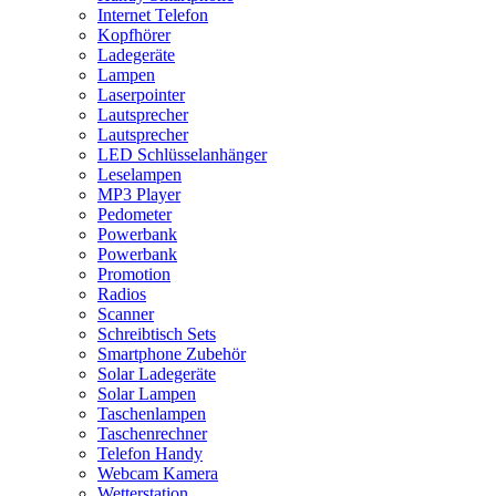
Internet Telefon
Kopfhörer
Ladegeräte
Lampen
Laserpointer
Lautsprecher
Lautsprecher
LED Schlüsselanhänger
Leselampen
MP3 Player
Pedometer
Powerbank
Powerbank
Promotion
Radios
Scanner
Schreibtisch Sets
Smartphone Zubehör
Solar Ladegeräte
Solar Lampen
Taschenlampen
Taschenrechner
Telefon Handy
Webcam Kamera
Wetterstation