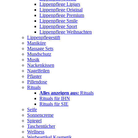
Lippenpflege Lipjars
Lippenpflege Original
Lippenpflege Premium
Lippenpflege Smile
Lippenpflege Sport
Lippenpflege Weihnachten
Lippenpflegestift
Maniküre
Massage Sets
Mundschutz
Musik
Nackenkissen
Nagelfeilen
Pflaster
Pillendose
Rituals
Alles anzeigen aus:
Rituals
Rituals für IHN
Rituals für SIE
Seife
Sonnencreme
Spiegel
Taschentücher
Wellness
Werbeartikel Kosmetik