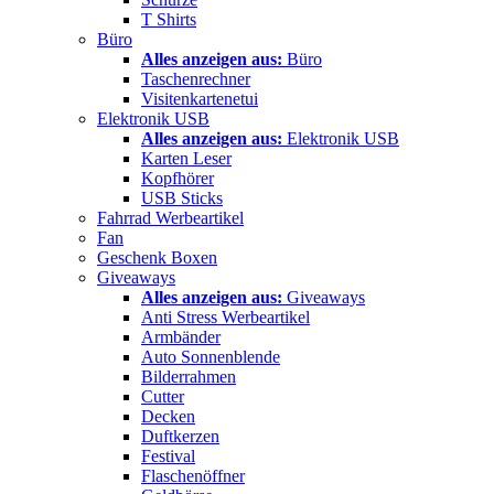
T Shirts
Büro
Alles anzeigen aus:
Büro
Taschenrechner
Visitenkartenetui
Elektronik USB
Alles anzeigen aus:
Elektronik USB
Karten Leser
Kopfhörer
USB Sticks
Fahrrad Werbeartikel
Fan
Geschenk Boxen
Giveaways
Alles anzeigen aus:
Giveaways
Anti Stress Werbeartikel
Armbänder
Auto Sonnenblende
Bilderrahmen
Cutter
Decken
Duftkerzen
Festival
Flaschenöffner