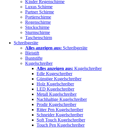
Kinder Regenschirme
Luxus Schirme
Partner Schirme
Portierschirme
Regenschirme
Stockschirme
Sturmschirme
Taschenschirm
Schreibgeräte
Alles anzeigen aus:
Schreibgeräte
Bleistift
Buntstifte
Kugelschreiber
Alles anzeigen aus:
Kugelschreiber
Edle Kugeschreiber
Günstige Kugelschreiber
Holz Kugelschreiber
LED Kugelschreiber
Metall Kugelschreiber
Nachhaltige Kugelschreiber
Prodir Kugelschreiber
Ritter Pen Kugelschreiber
Schneider Kugelschreiber
Soft Touch Kugelschreiber
Touch Pen Kugelschreiber