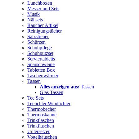
Lunchboxen
Messer und Sets
Musik
Nähsets
Raucher Artikel
Reinigungstücher
Salzstreuer
Schürzen
Schuhpflege
Schuhputzset
Serviertabletts
Sparschweine
Tabletten Box
Taschenwärmer
Tassen
Alles anzeigen aus:
Tassen
Glas Tassen
Tee Sets
Teelichter Windlichter
Thermobecher
Thermoskanne
Trinkflaschen
Trinkflaschen
Untersetzer
Vogelhäuschen