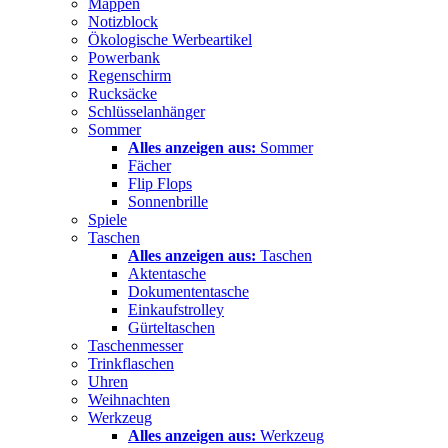
Mappen
Notizblock
Ökologische Werbeartikel
Powerbank
Regenschirm
Rucksäcke
Schlüsselanhänger
Sommer
Alles anzeigen aus:
Sommer
Fächer
Flip Flops
Sonnenbrille
Spiele
Taschen
Alles anzeigen aus:
Taschen
Aktentasche
Dokumententasche
Einkaufstrolley
Gürteltaschen
Taschenmesser
Trinkflaschen
Uhren
Weihnachten
Werkzeug
Alles anzeigen aus:
Werkzeug