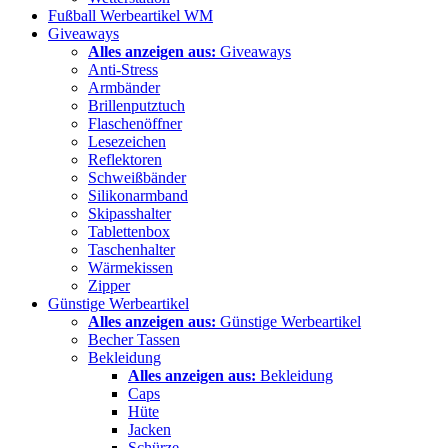
Fußball Werbeartikel WM
Giveaways
Alles anzeigen aus:
Giveaways
Anti-Stress
Armbänder
Brillenputztuch
Flaschenöffner
Lesezeichen
Reflektoren
Schweißbänder
Silikonarmband
Skipasshalter
Tablettenbox
Taschenhalter
Wärmekissen
Zipper
Günstige Werbeartikel
Alles anzeigen aus:
Günstige Werbeartikel
Becher Tassen
Bekleidung
Alles anzeigen aus:
Bekleidung
Caps
Hüte
Jacken
Schürze