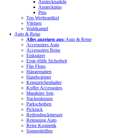
Anstecknadeln
Ansteckpins
Pins
Top Werbeartikel
Vitrinen
Wahlkampf
Auto & Reise
Alles anzeigen aus:
Auto & Reise
Accessoires Auto
Accessoires Reise
Eiskratzer
Erste-Hilfe Sicherheit
Flip Flops
Hängematten
Handwärmer
Kennzeichenhalter
Koffer Accessoires
Maniküre Sets
Nackenkissen
Parkscheiben
Picknick
Reifendruckmesser
Reinigung Auto
Reise Kosmetik
Sonnenbrillen