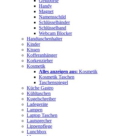
Geldbörse
Handy
Magnet
Namensschild
Schlüsselbänder
Schlüsselband
Webcam Blocker
Handtaschenhalter
Kinder
Kissen
Kofferanhänger
Korkenzieher
Kosmetik
Alles anzeigen aus:
Kosmetik
Kosmetik Taschen
Taschenspiegel
Küche Gastro
Kühltaschen
Kugelschreiber
Ladegeräte
Lampen
Laptop Taschen
Lautsprecher
Lippenpflege
Lunchbox