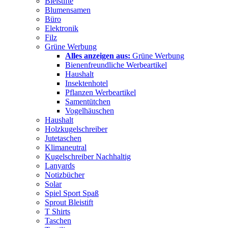
Bleistifte
Blumensamen
Büro
Elektronik
Filz
Grüne Werbung
Alles anzeigen aus:
Grüne Werbung
Bienenfreundliche Werbeartikel
Haushalt
Insektenhotel
Pflanzen Werbeartikel
Samentütchen
Vogelhäuschen
Haushalt
Holzkugelschreiber
Jutetaschen
Klimaneutral
Kugelschreiber Nachhaltig
Lanyards
Notizbücher
Solar
Spiel Sport Spaß
Sprout Bleistift
T Shirts
Taschen