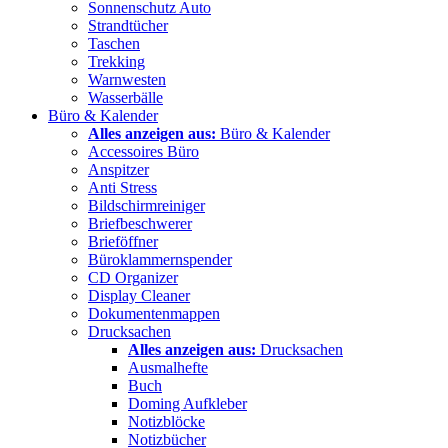
Sonnenschutz Auto
Strandtücher
Taschen
Trekking
Warnwesten
Wasserbälle
Büro & Kalender
Alles anzeigen aus:
Büro & Kalender
Accessoires Büro
Anspitzer
Anti Stress
Bildschirmreiniger
Briefbeschwerer
Brieföffner
Büroklammernspender
CD Organizer
Display Cleaner
Dokumentenmappen
Drucksachen
Alles anzeigen aus:
Drucksachen
Ausmalhefte
Buch
Doming Aufkleber
Notizblöcke
Notizbücher