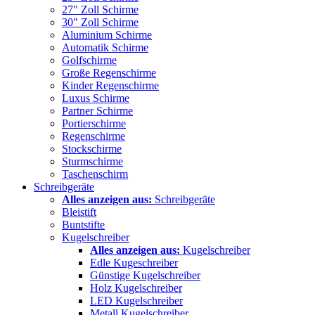
27" Zoll Schirme
30" Zoll Schirme
Aluminium Schirme
Automatik Schirme
Golfschirme
Große Regenschirme
Kinder Regenschirme
Luxus Schirme
Partner Schirme
Portierschirme
Regenschirme
Stockschirme
Sturmschirme
Taschenschirm
Schreibgeräte
Alles anzeigen aus:
Schreibgeräte
Bleistift
Buntstifte
Kugelschreiber
Alles anzeigen aus:
Kugelschreiber
Edle Kugeschreiber
Günstige Kugelschreiber
Holz Kugelschreiber
LED Kugelschreiber
Metall Kugelschreiber