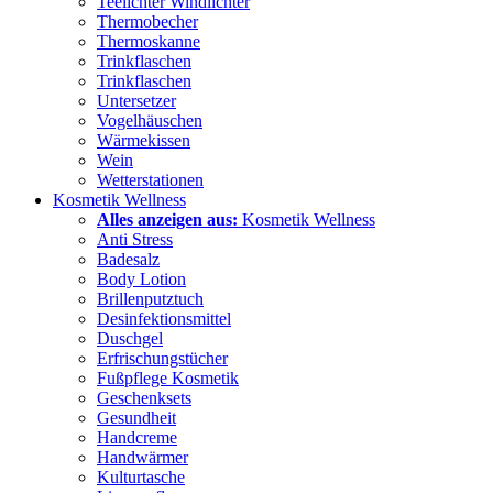
Teelichter Windlichter
Thermobecher
Thermoskanne
Trinkflaschen
Trinkflaschen
Untersetzer
Vogelhäuschen
Wärmekissen
Wein
Wetterstationen
Kosmetik Wellness
Alles anzeigen aus:
Kosmetik Wellness
Anti Stress
Badesalz
Body Lotion
Brillenputztuch
Desinfektionsmittel
Duschgel
Erfrischungstücher
Fußpflege Kosmetik
Geschenksets
Gesundheit
Handcreme
Handwärmer
Kulturtasche