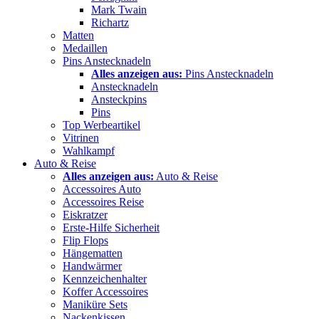
Mark Twain
Richartz
Matten
Medaillen
Pins Anstecknadeln
Alles anzeigen aus:
Pins Anstecknadeln
Anstecknadeln
Ansteckpins
Pins
Top Werbeartikel
Vitrinen
Wahlkampf
Auto & Reise
Alles anzeigen aus:
Auto & Reise
Accessoires Auto
Accessoires Reise
Eiskratzer
Erste-Hilfe Sicherheit
Flip Flops
Hängematten
Handwärmer
Kennzeichenhalter
Koffer Accessoires
Maniküre Sets
Nackenkissen