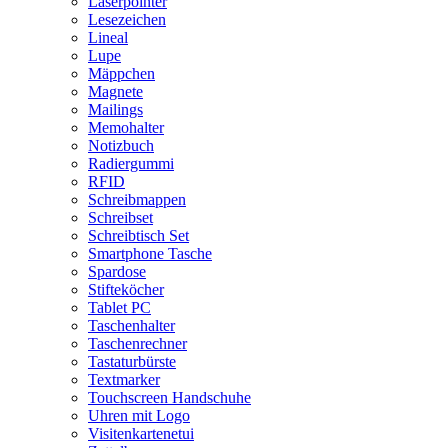
Laserpointer
Lesezeichen
Lineal
Lupe
Mäppchen
Magnete
Mailings
Memohalter
Notizbuch
Radiergummi
RFID
Schreibmappen
Schreibset
Schreibtisch Set
Smartphone Tasche
Spardose
Stifteköcher
Tablet PC
Taschenhalter
Taschenrechner
Tastaturbürste
Textmarker
Touchscreen Handschuhe
Uhren mit Logo
Visitenkartenetui