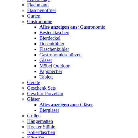
Flachmann
Flaschenöffner
Garten
Gastronomie
Alles anzeigen aus:
Gastronomie
Bestecktaschen
Bierdeckel
Dosenkühler
Flaschenkühler
Gastronomieschürzen
Gläser
Möbel Outdoor
Pappbecher
Tablett
Geräte
Geschenk Sets
Geschirr Porzellan
Gläser
Alles anzeigen aus:
Gläser
Biergläser
Grillen
Hängematten
Hocker Stühle
Isolierflaschen
Käse Set