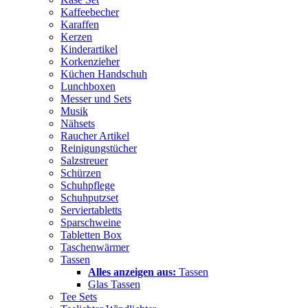
Kaffeebecher
Karaffen
Kerzen
Kinderartikel
Korkenzieher
Küchen Handschuh
Lunchboxen
Messer und Sets
Musik
Nähsets
Raucher Artikel
Reinigungstücher
Salzstreuer
Schürzen
Schuhpflege
Schuhputzset
Serviertabletts
Sparschweine
Tabletten Box
Taschenwärmer
Tassen
Alles anzeigen aus:
Tassen
Glas Tassen
Tee Sets