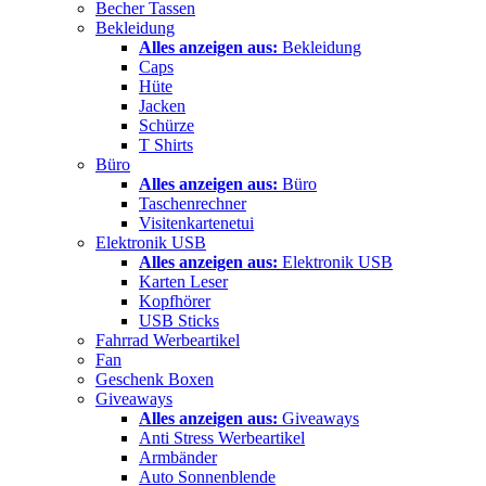
Becher Tassen
Bekleidung
Alles anzeigen aus:
Bekleidung
Caps
Hüte
Jacken
Schürze
T Shirts
Büro
Alles anzeigen aus:
Büro
Taschenrechner
Visitenkartenetui
Elektronik USB
Alles anzeigen aus:
Elektronik USB
Karten Leser
Kopfhörer
USB Sticks
Fahrrad Werbeartikel
Fan
Geschenk Boxen
Giveaways
Alles anzeigen aus:
Giveaways
Anti Stress Werbeartikel
Armbänder
Auto Sonnenblende