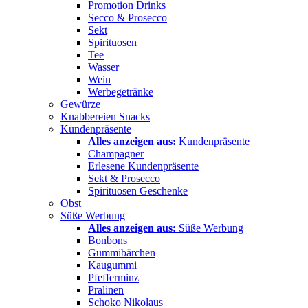
Promotion Drinks
Secco & Prosecco
Sekt
Spirituosen
Tee
Wasser
Wein
Werbegetränke
Gewürze
Knabbereien Snacks
Kundenpräsente
Alles anzeigen aus:
Kundenpräsente
Champagner
Erlesene Kundenpräsente
Sekt & Prosecco
Spirituosen Geschenke
Obst
Süße Werbung
Alles anzeigen aus:
Süße Werbung
Bonbons
Gummibärchen
Kaugummi
Pfefferminz
Pralinen
Schoko Nikolaus