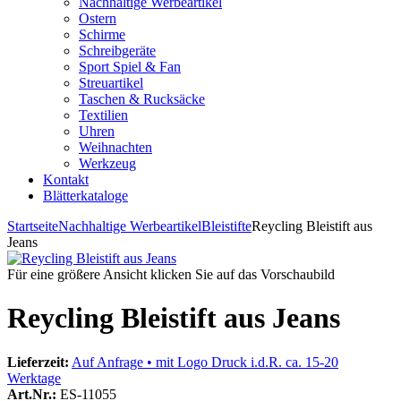
Nachhaltige Werbeartikel
Ostern
Schirme
Schreibgeräte
Sport Spiel & Fan
Streuartikel
Taschen & Rucksäcke
Textilien
Uhren
Weihnachten
Werkzeug
Kontakt
Blätterkataloge
Startseite
Nachhaltige Werbeartikel
Bleistifte
Reycling Bleistift aus
Jeans
Für eine größere Ansicht klicken Sie auf das Vorschaubild
Reycling Bleistift aus Jeans
Lieferzeit:
Auf Anfrage • mit Logo Druck i.d.R. ca. 15-20
Werktage
Art.Nr.:
ES-11055