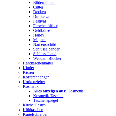
Bilderrahmen
Cutter
Decken
Duftkerzen
Festival
Flaschenöffner
Geldbörse
Handy
Magnet
Namensschild
Schlüsselbänder
Schlüsselband
Webcam Blocker
Handtaschenhalter
Kinder
Kissen
Kofferanhänger
Korkenzieher
Kosmetik
Alles anzeigen aus:
Kosmetik
Kosmetik Taschen
Taschenspiegel
Küche Gastro
Kühltaschen
Kugelschreiber