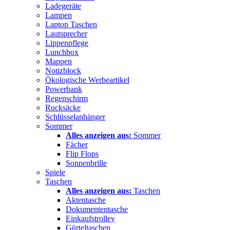
Ladegeräte
Lampen
Laptop Taschen
Lautsprecher
Lippenpflege
Lunchbox
Mappen
Notizblock
Ökologische Werbeartikel
Powerbank
Regenschirm
Rucksäcke
Schlüsselanhänger
Sommer
Alles anzeigen aus:
Sommer
Fächer
Flip Flops
Sonnenbrille
Spiele
Taschen
Alles anzeigen aus:
Taschen
Aktentasche
Dokumententasche
Einkaufstrolley
Gürteltaschen