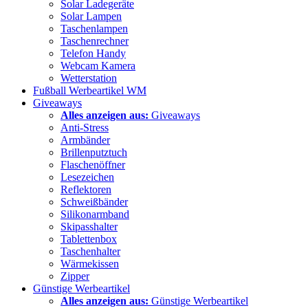
Solar Ladegeräte
Solar Lampen
Taschenlampen
Taschenrechner
Telefon Handy
Webcam Kamera
Wetterstation
Fußball Werbeartikel WM
Giveaways
Alles anzeigen aus:
Giveaways
Anti-Stress
Armbänder
Brillenputztuch
Flaschenöffner
Lesezeichen
Reflektoren
Schweißbänder
Silikonarmband
Skipasshalter
Tablettenbox
Taschenhalter
Wärmekissen
Zipper
Günstige Werbeartikel
Alles anzeigen aus:
Günstige Werbeartikel