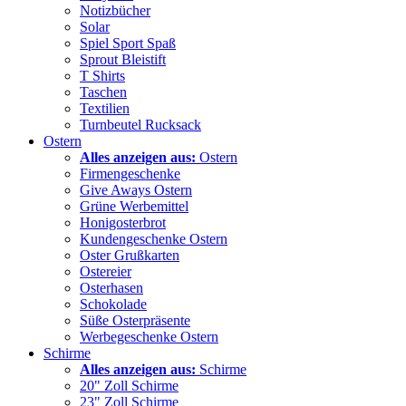
Notizbücher
Solar
Spiel Sport Spaß
Sprout Bleistift
T Shirts
Taschen
Textilien
Turnbeutel Rucksack
Ostern
Alles anzeigen aus:
Ostern
Firmengeschenke
Give Aways Ostern
Grüne Werbemittel
Honigosterbrot
Kundengeschenke Ostern
Oster Grußkarten
Ostereier
Osterhasen
Schokolade
Süße Osterpräsente
Werbegeschenke Ostern
Schirme
Alles anzeigen aus:
Schirme
20" Zoll Schirme
23" Zoll Schirme