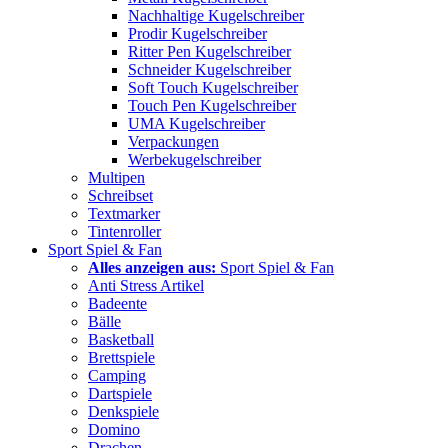
Nachhaltige Kugelschreiber
Prodir Kugelschreiber
Ritter Pen Kugelschreiber
Schneider Kugelschreiber
Soft Touch Kugelschreiber
Touch Pen Kugelschreiber
UMA Kugelschreiber
Verpackungen
Werbekugelschreiber
Multipen
Schreibset
Textmarker
Tintenroller
Sport Spiel & Fan
Alles anzeigen aus:
Sport Spiel & Fan
Anti Stress Artikel
Badeente
Bälle
Basketball
Brettspiele
Camping
Dartspiele
Denkspiele
Domino
Drachen