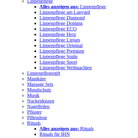
Lippenpflege
Alles anzeigen aus:
Lippenpflege
Lippenpflege am Lanyard
Lippenpflege Diamond
Lippenpflege Doming
Lippenpflege ECO
Lippenpflege Herz
Lippenpflege Lipjars
Lippenpflege Original
Lippenpflege Premium
Lippenpflege Smile
Lippenpflege Sport
Lippenpflege Weihnachten
Lippenpflegestift
Maniküre
Massage Sets
Mundschutz
Musik
Nackenkissen
Nagelfeilen
Pflaster
Pillendose
Rituals
Alles anzeigen aus:
Rituals
Rituals für IHN