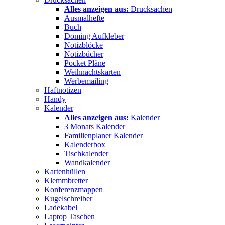
Alles anzeigen aus:
Drucksachen
Ausmalhefte
Buch
Doming Aufkleber
Notizblöcke
Notizbücher
Pocket Pläne
Weihnachtskarten
Werbemailing
Haftnotizen
Handy
Kalender
Alles anzeigen aus:
Kalender
3 Monats Kalender
Familienplaner Kalender
Kalenderbox
Tischkalender
Wandkalender
Kartenhüllen
Klemmbretter
Konferenzmappen
Kugelschreiber
Ladekabel
Laptop Taschen