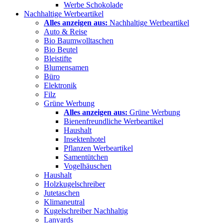
Werbe Schokolade
Nachhaltige Werbeartikel
Alles anzeigen aus:
Nachhaltige Werbeartikel
Auto & Reise
Bio Baumwolltaschen
Bio Beutel
Bleistifte
Blumensamen
Büro
Elektronik
Filz
Grüne Werbung
Alles anzeigen aus:
Grüne Werbung
Bienenfreundliche Werbeartikel
Haushalt
Insektenhotel
Pflanzen Werbeartikel
Samentütchen
Vogelhäuschen
Haushalt
Holzkugelschreiber
Jutetaschen
Klimaneutral
Kugelschreiber Nachhaltig
Lanyards