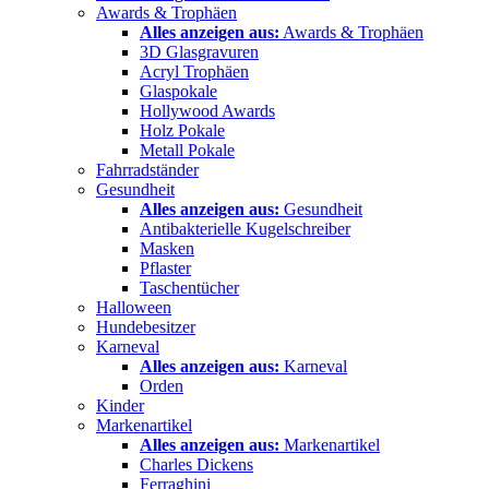
Awards & Trophäen
Alles anzeigen aus:
Awards & Trophäen
3D Glasgravuren
Acryl Trophäen
Glaspokale
Hollywood Awards
Holz Pokale
Metall Pokale
Fahrradständer
Gesundheit
Alles anzeigen aus:
Gesundheit
Antibakterielle Kugelschreiber
Masken
Pflaster
Taschentücher
Halloween
Hundebesitzer
Karneval
Alles anzeigen aus:
Karneval
Orden
Kinder
Markenartikel
Alles anzeigen aus:
Markenartikel
Charles Dickens
Ferraghini