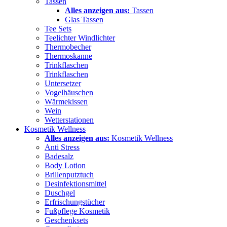
Tassen
Alles anzeigen aus:
Tassen
Glas Tassen
Tee Sets
Teelichter Windlichter
Thermobecher
Thermoskanne
Trinkflaschen
Trinkflaschen
Untersetzer
Vogelhäuschen
Wärmekissen
Wein
Wetterstationen
Kosmetik Wellness
Alles anzeigen aus:
Kosmetik Wellness
Anti Stress
Badesalz
Body Lotion
Brillenputztuch
Desinfektionsmittel
Duschgel
Erfrischungstücher
Fußpflege Kosmetik
Geschenksets