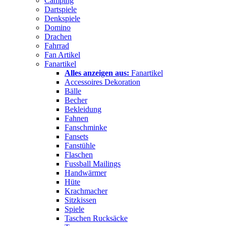
Camping
Dartspiele
Denkspiele
Domino
Drachen
Fahrrad
Fan Artikel
Fanartikel
Alles anzeigen aus:
Fanartikel
Accessoires Dekoration
Bälle
Becher
Bekleidung
Fahnen
Fanschminke
Fansets
Fanstühle
Flaschen
Fussball Mailings
Handwärmer
Hüte
Krachmacher
Sitzkissen
Spiele
Taschen Rucksäcke