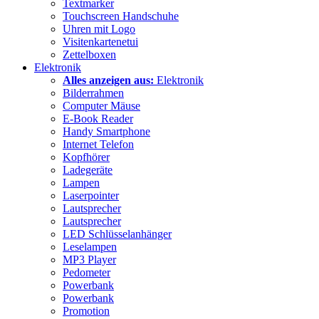
Textmarker
Touchscreen Handschuhe
Uhren mit Logo
Visitenkartenetui
Zettelboxen
Elektronik
Alles anzeigen aus:
Elektronik
Bilderrahmen
Computer Mäuse
E-Book Reader
Handy Smartphone
Internet Telefon
Kopfhörer
Ladegeräte
Lampen
Laserpointer
Lautsprecher
Lautsprecher
LED Schlüsselanhänger
Leselampen
MP3 Player
Pedometer
Powerbank
Powerbank
Promotion