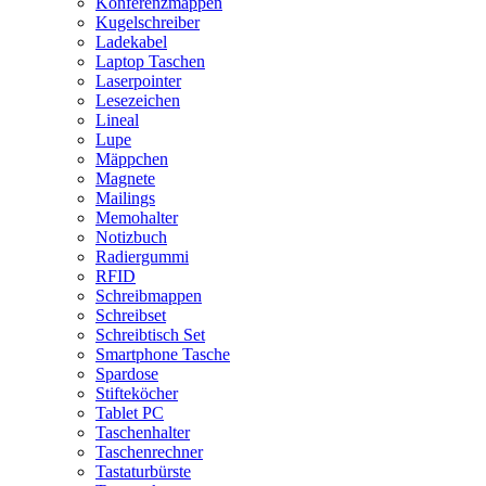
Konferenzmappen
Kugelschreiber
Ladekabel
Laptop Taschen
Laserpointer
Lesezeichen
Lineal
Lupe
Mäppchen
Magnete
Mailings
Memohalter
Notizbuch
Radiergummi
RFID
Schreibmappen
Schreibset
Schreibtisch Set
Smartphone Tasche
Spardose
Stifteköcher
Tablet PC
Taschenhalter
Taschenrechner
Tastaturbürste