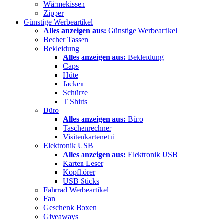
Wärmekissen
Zipper
Günstige Werbeartikel
Alles anzeigen aus:
Günstige Werbeartikel
Becher Tassen
Bekleidung
Alles anzeigen aus:
Bekleidung
Caps
Hüte
Jacken
Schürze
T Shirts
Büro
Alles anzeigen aus:
Büro
Taschenrechner
Visitenkartenetui
Elektronik USB
Alles anzeigen aus:
Elektronik USB
Karten Leser
Kopfhörer
USB Sticks
Fahrrad Werbeartikel
Fan
Geschenk Boxen
Giveaways