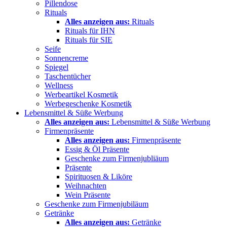
Pillendose
Rituals
Alles anzeigen aus:
Rituals
Rituals für IHN
Rituals für SIE
Seife
Sonnencreme
Spiegel
Taschentücher
Wellness
Werbeartikel Kosmetik
Werbegeschenke Kosmetik
Lebensmittel & Süße Werbung
Alles anzeigen aus:
Lebensmittel & Süße Werbung
Firmenpräsente
Alles anzeigen aus:
Firmenpräsente
Essig & Öl Präsente
Geschenke zum Firmenjubliäum
Präsente
Spirituosen & Liköre
Weihnachten
Wein Präsente
Geschenke zum Firmenjubiläum
Getränke
Alles anzeigen aus:
Getränke