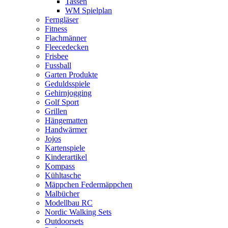
Tassen
WM Spielplan
Ferngläser
Fitness
Flachmänner
Fleecedecken
Frisbee
Fussball
Garten Produkte
Geduldsspiele
Gehirnjogging
Golf Sport
Grillen
Hängematten
Handwärmer
Jojos
Kartenspiele
Kinderartikel
Kompass
Kühltasche
Mäppchen Federmäppchen
Malbücher
Modellbau RC
Nordic Walking Sets
Outdoorsets