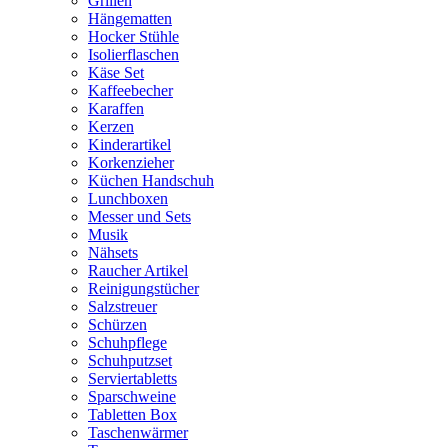
Grillen
Hängematten
Hocker Stühle
Isolierflaschen
Käse Set
Kaffeebecher
Karaffen
Kerzen
Kinderartikel
Korkenzieher
Küchen Handschuh
Lunchboxen
Messer und Sets
Musik
Nähsets
Raucher Artikel
Reinigungstücher
Salzstreuer
Schürzen
Schuhpflege
Schuhputzset
Serviertabletts
Sparschweine
Tabletten Box
Taschenwärmer