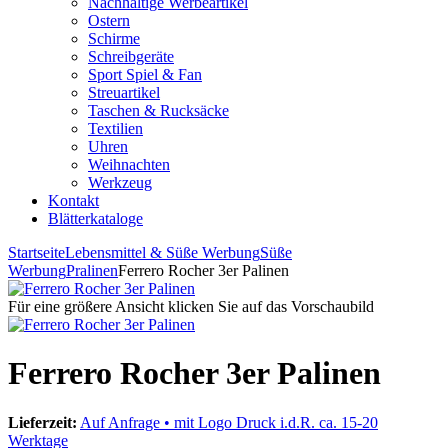
Nachhaltige Werbeartikel
Ostern
Schirme
Schreibgeräte
Sport Spiel & Fan
Streuartikel
Taschen & Rucksäcke
Textilien
Uhren
Weihnachten
Werkzeug
Kontakt
Blätterkataloge
Startseite
Lebensmittel & Süße Werbung
Süße
Werbung
Pralinen
Ferrero Rocher 3er Palinen
Für eine größere Ansicht klicken Sie auf das Vorschaubild
Ferrero Rocher 3er Palinen
Lieferzeit:
Auf Anfrage • mit Logo Druck i.d.R. ca. 15-20
Werktage