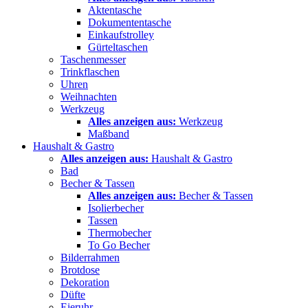
Aktentasche
Dokumententasche
Einkaufstrolley
Gürteltaschen
Taschenmesser
Trinkflaschen
Uhren
Weihnachten
Werkzeug
Alles anzeigen aus:
Werkzeug
Maßband
Haushalt & Gastro
Alles anzeigen aus:
Haushalt & Gastro
Bad
Becher & Tassen
Alles anzeigen aus:
Becher & Tassen
Isolierbecher
Tassen
Thermobecher
To Go Becher
Bilderrahmen
Brotdose
Dekoration
Düfte
Eieruhr