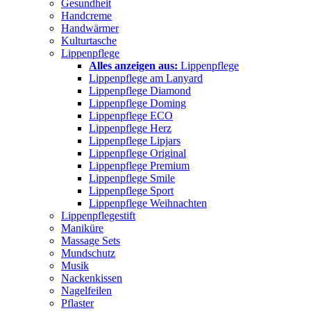
Gesundheit
Handcreme
Handwärmer
Kulturtasche
Lippenpflege
Alles anzeigen aus:
Lippenpflege
Lippenpflege am Lanyard
Lippenpflege Diamond
Lippenpflege Doming
Lippenpflege ECO
Lippenpflege Herz
Lippenpflege Lipjars
Lippenpflege Original
Lippenpflege Premium
Lippenpflege Smile
Lippenpflege Sport
Lippenpflege Weihnachten
Lippenpflegestift
Maniküre
Massage Sets
Mundschutz
Musik
Nackenkissen
Nagelfeilen
Pflaster