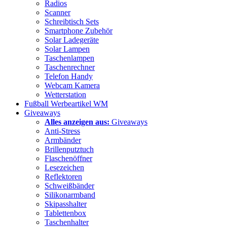
Radios
Scanner
Schreibtisch Sets
Smartphone Zubehör
Solar Ladegeräte
Solar Lampen
Taschenlampen
Taschenrechner
Telefon Handy
Webcam Kamera
Wetterstation
Fußball Werbeartikel WM
Giveaways
Alles anzeigen aus:
Giveaways
Anti-Stress
Armbänder
Brillenputztuch
Flaschenöffner
Lesezeichen
Reflektoren
Schweißbänder
Silikonarmband
Skipasshalter
Tablettenbox
Taschenhalter