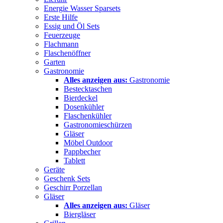
Energie Wasser Sparsets
Erste Hilfe
Essig und Öl Sets
Feuerzeuge
Flachmann
Flaschenöffner
Garten
Gastronomie
Alles anzeigen aus:
Gastronomie
Bestecktaschen
Bierdeckel
Dosenkühler
Flaschenkühler
Gastronomieschürzen
Gläser
Möbel Outdoor
Pappbecher
Tablett
Geräte
Geschenk Sets
Geschirr Porzellan
Gläser
Alles anzeigen aus:
Gläser
Biergläser