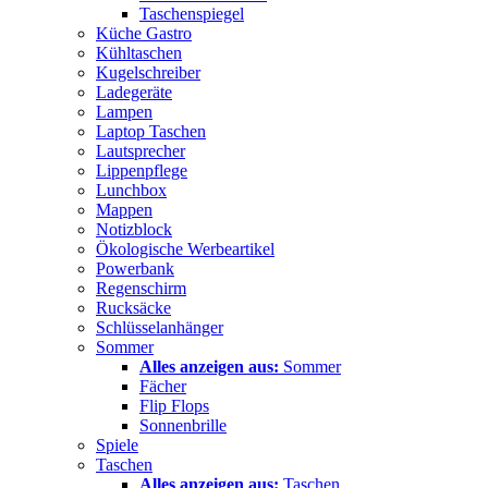
Taschenspiegel
Küche Gastro
Kühltaschen
Kugelschreiber
Ladegeräte
Lampen
Laptop Taschen
Lautsprecher
Lippenpflege
Lunchbox
Mappen
Notizblock
Ökologische Werbeartikel
Powerbank
Regenschirm
Rucksäcke
Schlüsselanhänger
Sommer
Alles anzeigen aus:
Sommer
Fächer
Flip Flops
Sonnenbrille
Spiele
Taschen
Alles anzeigen aus:
Taschen