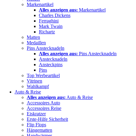
Markenartikel
Alles anzeigen aus:
Markenartikel
Charles Dickens
Ferraghini
Mark Twain
Richartz
Matten
Medaillen
Pins Anstecknadeln
Alles anzeigen aus:
Pins Anstecknadeln
Anstecknadeln
Ansteckpins
Pins
Top Werbeartikel
Vitrinen
Wahlkampf
Auto & Reise
Alles anzeigen aus:
Auto & Reise
Accessoires Auto
Accessoires Reise
Eiskratzer
Erste-Hilfe Sicherheit
Flip Flops
Hängematten
Handwärmer