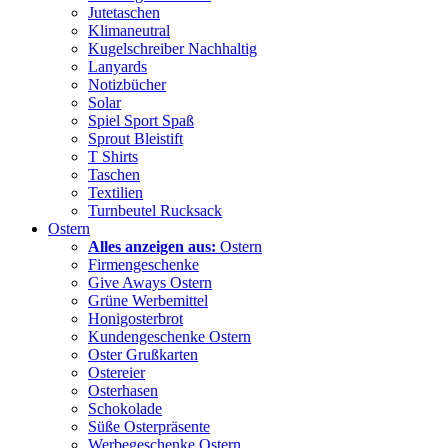
Jutetaschen
Klimaneutral
Kugelschreiber Nachhaltig
Lanyards
Notizbücher
Solar
Spiel Sport Spaß
Sprout Bleistift
T Shirts
Taschen
Textilien
Turnbeutel Rucksack
Ostern
Alles anzeigen aus:
Ostern
Firmengeschenke
Give Aways Ostern
Grüne Werbemittel
Honigosterbrot
Kundengeschenke Ostern
Oster Grußkarten
Ostereier
Osterhasen
Schokolade
Süße Osterpräsente
Werbegeschenke Ostern