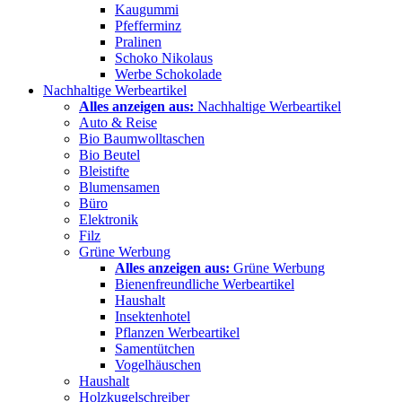
Kaugummi
Pfefferminz
Pralinen
Schoko Nikolaus
Werbe Schokolade
Nachhaltige Werbeartikel
Alles anzeigen aus:
Nachhaltige Werbeartikel
Auto & Reise
Bio Baumwolltaschen
Bio Beutel
Bleistifte
Blumensamen
Büro
Elektronik
Filz
Grüne Werbung
Alles anzeigen aus:
Grüne Werbung
Bienenfreundliche Werbeartikel
Haushalt
Insektenhotel
Pflanzen Werbeartikel
Samentütchen
Vogelhäuschen
Haushalt
Holzkugelschreiber