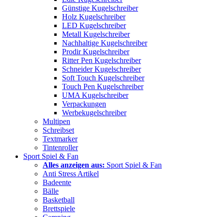
Günstige Kugelschreiber
Holz Kugelschreiber
LED Kugelschreiber
Metall Kugelschreiber
Nachhaltige Kugelschreiber
Prodir Kugelschreiber
Ritter Pen Kugelschreiber
Schneider Kugelschreiber
Soft Touch Kugelschreiber
Touch Pen Kugelschreiber
UMA Kugelschreiber
Verpackungen
Werbekugelschreiber
Multipen
Schreibset
Textmarker
Tintenroller
Sport Spiel & Fan
Alles anzeigen aus:
Sport Spiel & Fan
Anti Stress Artikel
Badeente
Bälle
Basketball
Brettspiele