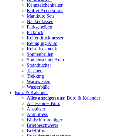
Kennzeichenhalter
Koffer Accessoires
Maniküre Sets
Nackenkissen
Parkscheiben
Picknick
Reifendruckmesser
Reinigung Auto
Reise Kosmetik
Sonnenbrillen
Sonnenschutz Auto
Strandtücher
Taschen
Trekking
Warnwesten
Wasserbälle
Büro & Kalender
Alles anzeigen aus:
Büro & Kalender
Accessoires Büro
Anspitzer
Anti Stress
Bildschirmreiniger
Briefbeschwerer
Brieföffner