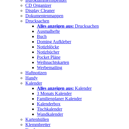
Büroklammernspender
CD Organizer
Display Cleaner
Dokumentenmappen
Drucksachen
Alles anzeigen aus:
Drucksachen
Ausmalhefte
Buch
Doming Aufkleber
Notizblöcke
Notizbücher
Pocket Pläne
Weihnachtskarten
Werbemailing
Haftnotizen
Handy
Kalender
Alles anzeigen aus:
Kalender
3 Monats Kalender
Familienplaner Kalender
Kalenderbox
Tischkalender
Wandkalender
Kartenhüllen
Klemmbretter