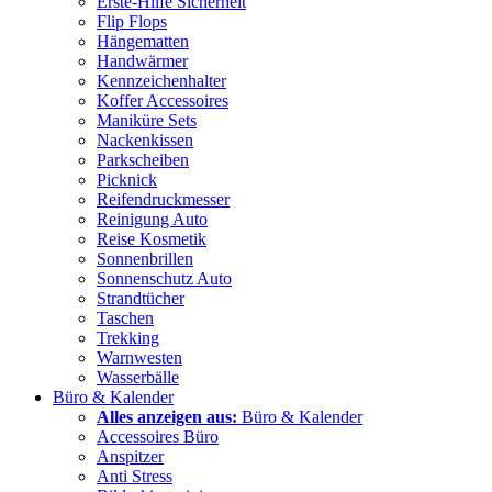
Erste-Hilfe Sicherheit
Flip Flops
Hängematten
Handwärmer
Kennzeichenhalter
Koffer Accessoires
Maniküre Sets
Nackenkissen
Parkscheiben
Picknick
Reifendruckmesser
Reinigung Auto
Reise Kosmetik
Sonnenbrillen
Sonnenschutz Auto
Strandtücher
Taschen
Trekking
Warnwesten
Wasserbälle
Büro & Kalender
Alles anzeigen aus:
Büro & Kalender
Accessoires Büro
Anspitzer
Anti Stress