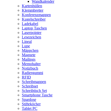
Wandkalender
Kartenhüllen
Klemmbretter
Konferenzmappen
Kugelschreiber
Ladekabel
Laptop Taschen
Laserpointer
Lesezeichen
Lineal
Lupe
Mäppchen
Magnete
Mailings
Memohalter
Notizbuch
Radiergummi
RFID
Schreibmappen
Schreibset
Schreibtisch Set
Smartphone Tasche
Spardose
Stifteköcher
Tablet PC