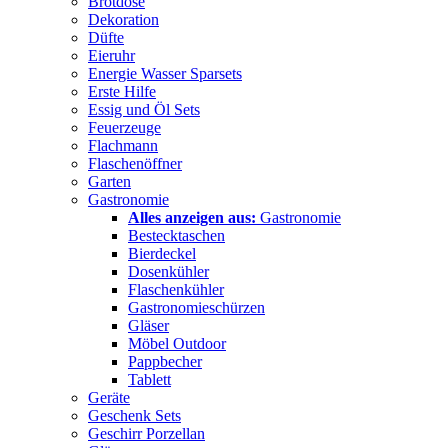
Brotdose
Dekoration
Düfte
Eieruhr
Energie Wasser Sparsets
Erste Hilfe
Essig und Öl Sets
Feuerzeuge
Flachmann
Flaschenöffner
Garten
Gastronomie
Alles anzeigen aus:
Gastronomie
Bestecktaschen
Bierdeckel
Dosenkühler
Flaschenkühler
Gastronomieschürzen
Gläser
Möbel Outdoor
Pappbecher
Tablett
Geräte
Geschenk Sets
Geschirr Porzellan