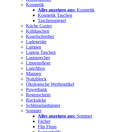
Kosmetik
Alles anzeigen aus:
Kosmetik
Kosmetik Taschen
Taschenspiegel
Küche Gastro
Kühltaschen
Kugelschreiber
Ladegeräte
Lampen
Laptop Taschen
Lautsprecher
Lippenpflege
Lunchbox
Mappen
Notizblock
Ökologische Werbeartikel
Powerbank
Regenschirm
Rucksäcke
Schlüsselanhänger
Sommer
Alles anzeigen aus:
Sommer
Fächer
Flip Flops
Sonnenbrille