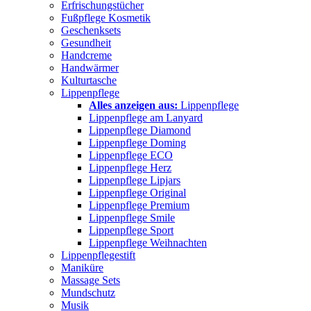
Erfrischungstücher
Fußpflege Kosmetik
Geschenksets
Gesundheit
Handcreme
Handwärmer
Kulturtasche
Lippenpflege
Alles anzeigen aus:
Lippenpflege
Lippenpflege am Lanyard
Lippenpflege Diamond
Lippenpflege Doming
Lippenpflege ECO
Lippenpflege Herz
Lippenpflege Lipjars
Lippenpflege Original
Lippenpflege Premium
Lippenpflege Smile
Lippenpflege Sport
Lippenpflege Weihnachten
Lippenpflegestift
Maniküre
Massage Sets
Mundschutz
Musik