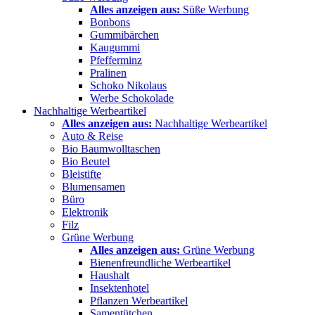
Alles anzeigen aus:
Süße Werbung
Bonbons
Gummibärchen
Kaugummi
Pfefferminz
Pralinen
Schoko Nikolaus
Werbe Schokolade
Nachhaltige Werbeartikel
Alles anzeigen aus:
Nachhaltige Werbeartikel
Auto & Reise
Bio Baumwolltaschen
Bio Beutel
Bleistifte
Blumensamen
Büro
Elektronik
Filz
Grüne Werbung
Alles anzeigen aus:
Grüne Werbung
Bienenfreundliche Werbeartikel
Haushalt
Insektenhotel
Pflanzen Werbeartikel
Samentütchen