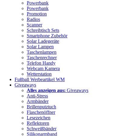
Powerbank
Powerbank
Promotion
Radios
Scanner
Schreibtisch Sets
Smartphone Zubehör
Solar Ladegeräte
Solar Lampen
Taschenlampen
Taschenrechner
Telefon Handy
Webcam Kamera
Wetterstation
Fußball Werbeartikel WM
Giveaways
Alles anzeigen aus:
Giveaways
Anti-Stress
Armbänder
Brillenputztuch
Flaschenöffner
Lesezeichen
Reflektoren
Schweißbänder
Silikonarmband