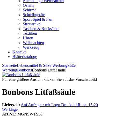
Nachhaltige Werbeartikel
Ostern
Schirme
Schreibgeräte
Sport Spiel & Fan
Streuartikel
Taschen & Rucksäcke
Textilien
Uhren
Weihnachten
Werkzeug
Kontakt
Blätterkataloge
Startseite
Lebensmittel & Süße Werbung
Süße
Werbung
Bonbons
Bonbons Litfaßsäule
Für eine größere Ansicht klicken Sie auf das Vorschaubild
Bonbons Litfaßsäule
Lieferzeit:
Auf Anfrage • mit Logo Druck i.d.R. ca. 15-20
Werktage
Art.Nr.:
MGNSWTS58