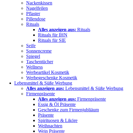
Nackenkissen
Nagelfeilen
Pflaster
Pillendose
Rituals
Alles anzeigen aus:
Rituals
Rituals für IHN
Rituals für SIE
Seife
Sonnencreme
Spiegel
Taschentücher
Wellness
Werbeartikel Kosmetik
Werbegeschenke Kosmetik
Lebensmittel & Süße Werbung
Alles anzeigen aus:
Lebensmittel & Süße Werbung
Firmenpräsente
Alles anzeigen aus:
Firmenpräsente
Essig & Öl Präsente
Geschenke zum Firmenjubliäum
Präsente
Spirituosen & Liköre
Weihnachten
Wein Präsente