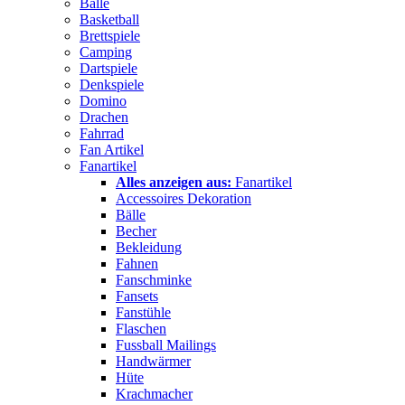
Bälle
Basketball
Brettspiele
Camping
Dartspiele
Denkspiele
Domino
Drachen
Fahrrad
Fan Artikel
Fanartikel
Alles anzeigen aus:
Fanartikel
Accessoires Dekoration
Bälle
Becher
Bekleidung
Fahnen
Fanschminke
Fansets
Fanstühle
Flaschen
Fussball Mailings
Handwärmer
Hüte
Krachmacher