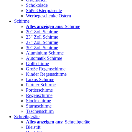
Schokolade
Süße Osterpräsente
Werbegeschenke Ostern
Schirme
Alles anzeigen aus:
Schirme
20" Zoll Schirme
23" Zoll Schirme
27" Zoll Schirme
30" Zoll Schirme
Aluminium Schirme
Automatik Schirme
Golfschirme
Große Regenschirme
Kinder Regenschirme
Luxus Schirme
Partner Schirme
Portierschirme
Regenschirme
Stockschirme
Sturmschirme
Taschenschirm
Schreibgeräte
Alles anzeigen aus:
Schreibgeräte
Bleistift