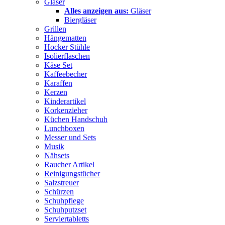
Gläser
Alles anzeigen aus:
Gläser
Biergläser
Grillen
Hängematten
Hocker Stühle
Isolierflaschen
Käse Set
Kaffeebecher
Karaffen
Kerzen
Kinderartikel
Korkenzieher
Küchen Handschuh
Lunchboxen
Messer und Sets
Musik
Nähsets
Raucher Artikel
Reinigungstücher
Salzstreuer
Schürzen
Schuhpflege
Schuhputzset
Serviertabletts