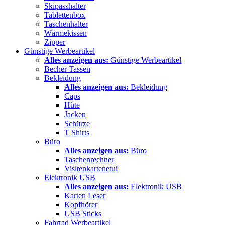
Skipasshalter
Tablettenbox
Taschenhalter
Wärmekissen
Zipper
Günstige Werbeartikel
Alles anzeigen aus:
Günstige Werbeartikel
Becher Tassen
Bekleidung
Alles anzeigen aus:
Bekleidung
Caps
Hüte
Jacken
Schürze
T Shirts
Büro
Alles anzeigen aus:
Büro
Taschenrechner
Visitenkartenetui
Elektronik USB
Alles anzeigen aus:
Elektronik USB
Karten Leser
Kopfhörer
USB Sticks
Fahrrad Werbeartikel