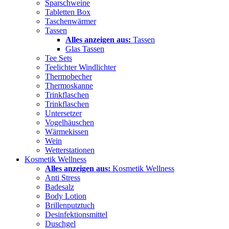
Sparschweine
Tabletten Box
Taschenwärmer
Tassen
Alles anzeigen aus:
Tassen
Glas Tassen
Tee Sets
Teelichter Windlichter
Thermobecher
Thermoskanne
Trinkflaschen
Trinkflaschen
Untersetzer
Vogelhäuschen
Wärmekissen
Wein
Wetterstationen
Kosmetik Wellness
Alles anzeigen aus:
Kosmetik Wellness
Anti Stress
Badesalz
Body Lotion
Brillenputztuch
Desinfektionsmittel
Duschgel