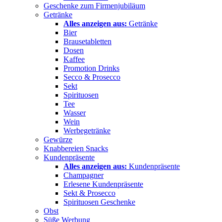
Geschenke zum Firmenjubiläum
Getränke
Alles anzeigen aus:
Getränke
Bier
Brausetabletten
Dosen
Kaffee
Promotion Drinks
Secco & Prosecco
Sekt
Spirituosen
Tee
Wasser
Wein
Werbegetränke
Gewürze
Knabbereien Snacks
Kundenpräsente
Alles anzeigen aus:
Kundenpräsente
Champagner
Erlesene Kundenpräsente
Sekt & Prosecco
Spirituosen Geschenke
Obst
Süße Werbung