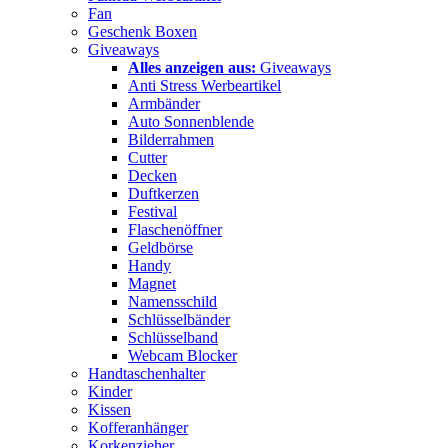
Fan
Geschenk Boxen
Giveaways
Alles anzeigen aus:
Giveaways
Anti Stress Werbeartikel
Armbänder
Auto Sonnenblende
Bilderrahmen
Cutter
Decken
Duftkerzen
Festival
Flaschenöffner
Geldbörse
Handy
Magnet
Namensschild
Schlüsselbänder
Schlüsselband
Webcam Blocker
Handtaschenhalter
Kinder
Kissen
Kofferanhänger
Korkenzieher