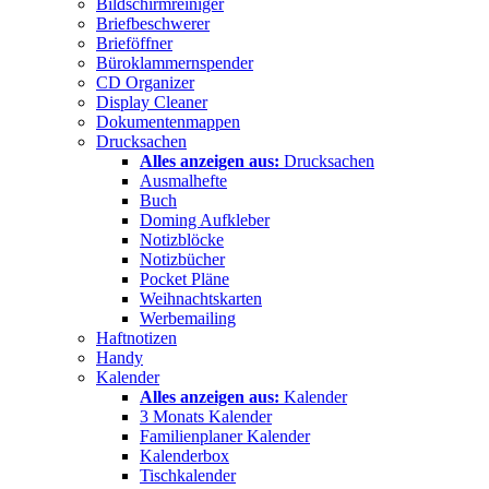
Bildschirmreiniger
Briefbeschwerer
Brieföffner
Büroklammernspender
CD Organizer
Display Cleaner
Dokumentenmappen
Drucksachen
Alles anzeigen aus:
Drucksachen
Ausmalhefte
Buch
Doming Aufkleber
Notizblöcke
Notizbücher
Pocket Pläne
Weihnachtskarten
Werbemailing
Haftnotizen
Handy
Kalender
Alles anzeigen aus:
Kalender
3 Monats Kalender
Familienplaner Kalender
Kalenderbox
Tischkalender