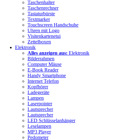
Taschenhalter
Taschenrechner
Tastaturbürste
Textmarker
Touchscreen Handschuhe
Uhren mit Logo
Visitenkartenetui
Zettelboxen
Elektronik
Alles anzeigen aus:
Elektronik
Bilderrahmen
Computer Mäuse
E-Book Reader
Handy Smartphone
Internet Telefon
Kopfhörer
Ladegeräte
Lampen
Laserpointer
Lautsprecher
Lautsprecher
LED Schlüsselanhänger
Leselampen
MP3 Player
Pedometer