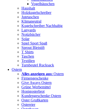
Vogelhäuschen
Haushalt
Holzkugelschreiber
Jutetaschen
Klimaneutral
Kugelschreiber Nachhaltig
Lanyards
Notizbücher
Solar
Spiel Sport Spaß
Sprout Bleistift
T Shirts
Taschen
Textilien
Turnbeutel Rucksack
Ostern
Alles anzeigen aus:
Ostern
Firmengeschenke
Give Aways Ostern
Grüne Werbemittel
Honigosterbrot
Kundengeschenke Ostern
Oster Grußkarten
Ostereier
Osterhasen