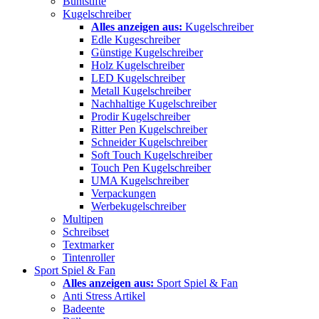
Buntstifte
Kugelschreiber
Alles anzeigen aus:
Kugelschreiber
Edle Kugeschreiber
Günstige Kugelschreiber
Holz Kugelschreiber
LED Kugelschreiber
Metall Kugelschreiber
Nachhaltige Kugelschreiber
Prodir Kugelschreiber
Ritter Pen Kugelschreiber
Schneider Kugelschreiber
Soft Touch Kugelschreiber
Touch Pen Kugelschreiber
UMA Kugelschreiber
Verpackungen
Werbekugelschreiber
Multipen
Schreibset
Textmarker
Tintenroller
Sport Spiel & Fan
Alles anzeigen aus:
Sport Spiel & Fan
Anti Stress Artikel
Badeente