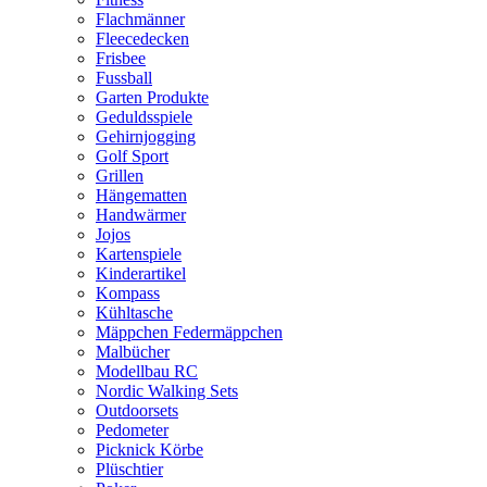
Flachmänner
Fleecedecken
Frisbee
Fussball
Garten Produkte
Geduldsspiele
Gehirnjogging
Golf Sport
Grillen
Hängematten
Handwärmer
Jojos
Kartenspiele
Kinderartikel
Kompass
Kühltasche
Mäppchen Federmäppchen
Malbücher
Modellbau RC
Nordic Walking Sets
Outdoorsets
Pedometer
Picknick Körbe
Plüschtier