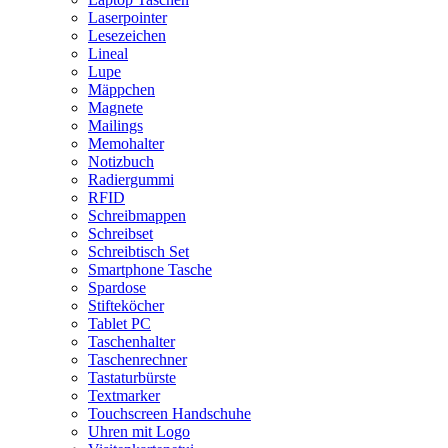
Laserpointer
Lesezeichen
Lineal
Lupe
Mäppchen
Magnete
Mailings
Memohalter
Notizbuch
Radiergummi
RFID
Schreibmappen
Schreibset
Schreibtisch Set
Smartphone Tasche
Spardose
Stifteköcher
Tablet PC
Taschenhalter
Taschenrechner
Tastaturbürste
Textmarker
Touchscreen Handschuhe
Uhren mit Logo