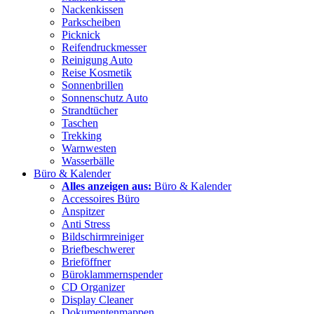
Nackenkissen
Parkscheiben
Picknick
Reifendruckmesser
Reinigung Auto
Reise Kosmetik
Sonnenbrillen
Sonnenschutz Auto
Strandtücher
Taschen
Trekking
Warnwesten
Wasserbälle
Büro & Kalender
Alles anzeigen aus:
Büro & Kalender
Accessoires Büro
Anspitzer
Anti Stress
Bildschirmreiniger
Briefbeschwerer
Brieföffner
Büroklammernspender
CD Organizer
Display Cleaner
Dokumentenmappen