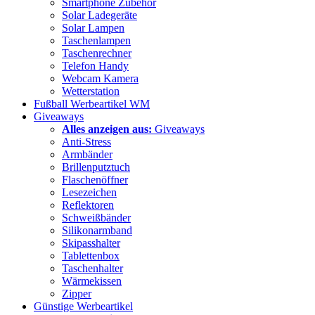
Smartphone Zubehör
Solar Ladegeräte
Solar Lampen
Taschenlampen
Taschenrechner
Telefon Handy
Webcam Kamera
Wetterstation
Fußball Werbeartikel WM
Giveaways
Alles anzeigen aus:
Giveaways
Anti-Stress
Armbänder
Brillenputztuch
Flaschenöffner
Lesezeichen
Reflektoren
Schweißbänder
Silikonarmband
Skipasshalter
Tablettenbox
Taschenhalter
Wärmekissen
Zipper
Günstige Werbeartikel