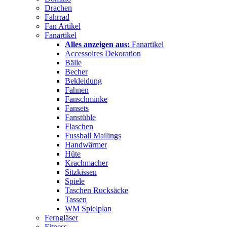
Drachen
Fahrrad
Fan Artikel
Fanartikel
Alles anzeigen aus:
Fanartikel
Accessoires Dekoration
Bälle
Becher
Bekleidung
Fahnen
Fanschminke
Fansets
Fanstühle
Flaschen
Fussball Mailings
Handwärmer
Hüte
Krachmacher
Sitzkissen
Spiele
Taschen Rucksäcke
Tassen
WM Spielplan
Ferngläser
Fitness