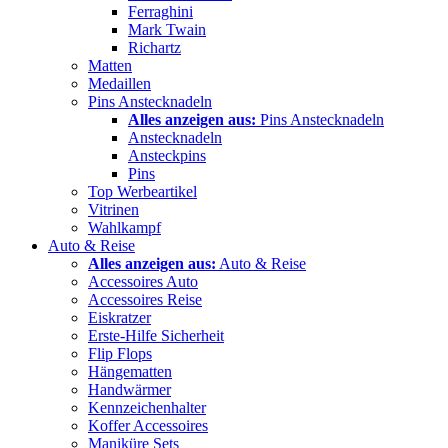
Ferraghini
Mark Twain
Richartz
Matten
Medaillen
Pins Anstecknadeln
Alles anzeigen aus:
Pins Anstecknadeln
Anstecknadeln
Ansteckpins
Pins
Top Werbeartikel
Vitrinen
Wahlkampf
Auto & Reise
Alles anzeigen aus:
Auto & Reise
Accessoires Auto
Accessoires Reise
Eiskratzer
Erste-Hilfe Sicherheit
Flip Flops
Hängematten
Handwärmer
Kennzeichenhalter
Koffer Accessoires
Maniküre Sets