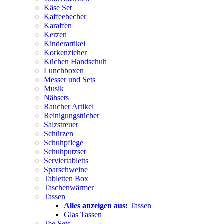
Käse Set
Kaffeebecher
Karaffen
Kerzen
Kinderartikel
Korkenzieher
Küchen Handschuh
Lunchboxen
Messer und Sets
Musik
Nähsets
Raucher Artikel
Reinigungstücher
Salzstreuer
Schürzen
Schuhpflege
Schuhputzset
Serviertabletts
Sparschweine
Tabletten Box
Taschenwärmer
Tassen
Alles anzeigen aus:
Tassen
Glas Tassen
Tee Sets