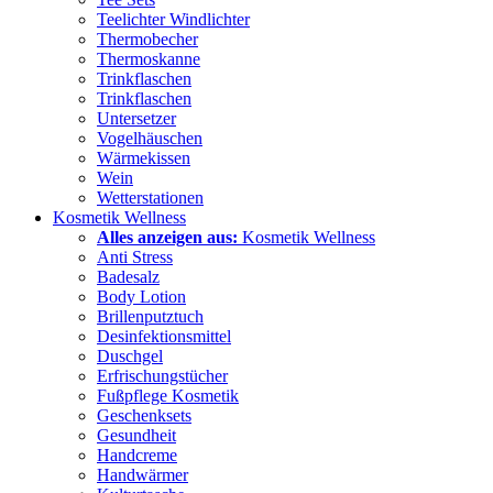
Teelichter Windlichter
Thermobecher
Thermoskanne
Trinkflaschen
Trinkflaschen
Untersetzer
Vogelhäuschen
Wärmekissen
Wein
Wetterstationen
Kosmetik Wellness
Alles anzeigen aus:
Kosmetik Wellness
Anti Stress
Badesalz
Body Lotion
Brillenputztuch
Desinfektionsmittel
Duschgel
Erfrischungstücher
Fußpflege Kosmetik
Geschenksets
Gesundheit
Handcreme
Handwärmer