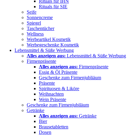
Rituals für IHN
Rituals für SIE
Seife
Sonnencreme
Spiegel
Taschentücher
Wellness
Werbeartikel Kosmetik
Werbegeschenke Kosmetik
Lebensmittel & Süße Werbung
Alles anzeigen aus:
Lebensmittel & Süße Werbung
Firmenpräsente
Alles anzeigen aus:
Firmenpräsente
Essig & Öl Präsente
Geschenke zum Firmenjubliäum
Präsente
Spirituosen & Liköre
Weihnachten
Wein Präsente
Geschenke zum Firmenjubiläum
Getränke
Alles anzeigen aus:
Getränke
Bier
Brausetabletten
Dosen