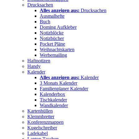
Drucksachen
Alles anzeigen aus:
Drucksachen
Ausmalhefte
Buch
Doming Aufkleber
Notizblöcke
Notizbücher
Pocket Pläne
Weihnachtskarten
Werbemailing
Haftnotizen
Handy
Kalender
Alles anzeigen aus:
Kalender
3 Monats Kalender
Familienplaner Kalender
Kalenderbox
Tischkalender
Wandkalender
Kartenhüllen
Klemmbretter
Konferenzmappen
Kugelschreiber
Ladekabel
Laptop Taschen