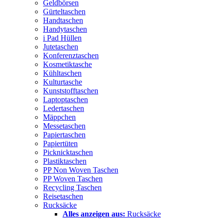
Geldbörsen
Gürteltaschen
Handtaschen
Handytaschen
i Pad Hüllen
Jutetaschen
Konferenztaschen
Kosmetiktasche
Kühltaschen
Kulturtasche
Kunststofftaschen
Laptoptaschen
Ledertaschen
Mäppchen
Messetaschen
Papiertaschen
Papiertüten
Picknicktaschen
Plastiktaschen
PP Non Woven Taschen
PP Woven Taschen
Recycling Taschen
Reisetaschen
Rucksäcke
Alles anzeigen aus:
Rucksäcke