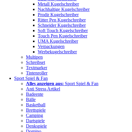
Metall Kugelschreiber
Nachhaltige Kugelschreiber
Prodir Kugelschreiber
Ritter Pen Kugelschreiber
Schneider Kugelschreiber
Soft Touch Kugelschreiber
Touch Pen Kugelschreiber
UMA Kugelschreiber
Verpackungen
Werbekugelschreiber
Multipen
Schreibset
Textmarker
Tintenroller
Sport Spiel & Fan
Alles anzeigen aus:
Sport Spiel & Fan
Anti Stress Artikel
Badeente
Bälle
Basketball
Brettspiele
Camping
Dartspiele
Denkspiele
Domino