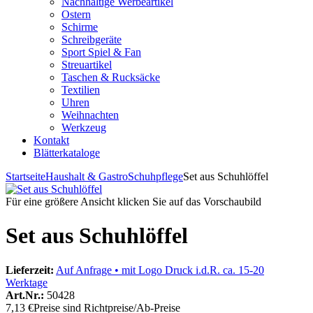
Nachhaltige Werbeartikel
Ostern
Schirme
Schreibgeräte
Sport Spiel & Fan
Streuartikel
Taschen & Rucksäcke
Textilien
Uhren
Weihnachten
Werkzeug
Kontakt
Blätterkataloge
Startseite
Haushalt & Gastro
Schuhpflege
Set aus Schuhlöffel
Für eine größere Ansicht klicken Sie auf das Vorschaubild
Set aus Schuhlöffel
Lieferzeit:
Auf Anfrage • mit Logo Druck i.d.R. ca. 15-20
Werktage
Art.Nr.:
50428
7,13 €
Preise sind Richtpreise/Ab-Preise