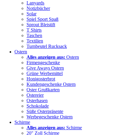
Lanyards
Notizbücher
Solar
Spiel Sport Spaß
Sprout Bleistift
T Shirts
Taschen
Textilien
Turnbeutel Rucksack
Ostern
Alles anzeigen aus:
Ostern
Firmengeschenke
Give Aways Ostern
Grüne Werbemittel
Honigosterbrot
Kundengeschenke Ostern
Oster Grußkarten
Ostereier
Osterhasen
Schokolade
Süße Osterpräsente
Werbegeschenke Ostern
Schirme
Alles anzeigen aus:
Schirme
20" Zoll Schirme