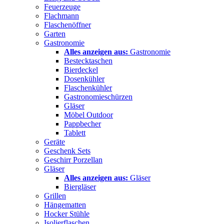
Feuerzeuge
Flachmann
Flaschenöffner
Garten
Gastronomie
Alles anzeigen aus:
Gastronomie
Bestecktaschen
Bierdeckel
Dosenkühler
Flaschenkühler
Gastronomieschürzen
Gläser
Möbel Outdoor
Pappbecher
Tablett
Geräte
Geschenk Sets
Geschirr Porzellan
Gläser
Alles anzeigen aus:
Gläser
Biergläser
Grillen
Hängematten
Hocker Stühle
Isolierflaschen