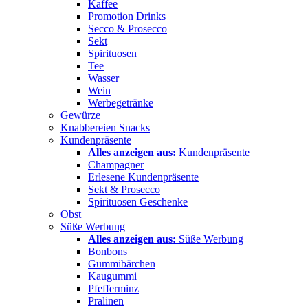
Kaffee
Promotion Drinks
Secco & Prosecco
Sekt
Spirituosen
Tee
Wasser
Wein
Werbegetränke
Gewürze
Knabbereien Snacks
Kundenpräsente
Alles anzeigen aus:
Kundenpräsente
Champagner
Erlesene Kundenpräsente
Sekt & Prosecco
Spirituosen Geschenke
Obst
Süße Werbung
Alles anzeigen aus:
Süße Werbung
Bonbons
Gummibärchen
Kaugummi
Pfefferminz
Pralinen