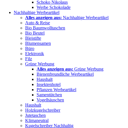
Schoko Nikolaus
Werbe Schokolade
Nachhaltige Werbeartikel
Alles anzeigen aus:
Nachhaltige Werbeartikel
Auto & Reise
Bio Baumwolltaschen
Bio Beutel
Bleistifte
Blumensamen
Büro
Elektronik
Filz
Grüne Werbung
Alles anzeigen aus:
Grüne Werbung
Bienenfreundliche Werbeartikel
Haushalt
Insektenhotel
Pflanzen Werbeartikel
Samentütchen
Vogelhäuschen
Haushalt
Holzkugelschreiber
Jutetaschen
Klimaneutral
Kugelschreiber Nachhaltig