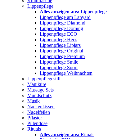
Kulturtasche
Lippenpflege
Alles anzeigen aus:
Lippenpflege
Lippenpflege am Lanyard
Lippenpflege Diamond
Lippenpflege Doming
Lippenpflege ECO
Lippenpflege Herz
Lippenpflege Lipjars
Lippenpflege Original
Lippenpflege Premium
Lippenpflege Smile
Lippenpflege Sport
Lippenpflege Weihnachten
Lippenpflegestift
Maniküre
Massage Sets
Mundschutz
Musik
Nackenkissen
Nagelfeilen
Pflaster
Pillendose
Rituals
Alles anzeigen aus:
Rituals