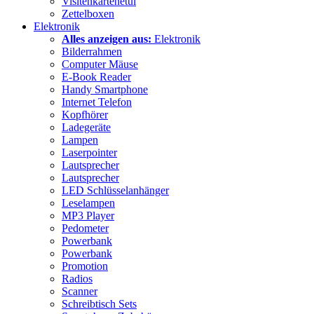
Visitenkartenetui
Zettelboxen
Elektronik
Alles anzeigen aus:
Elektronik
Bilderrahmen
Computer Mäuse
E-Book Reader
Handy Smartphone
Internet Telefon
Kopfhörer
Ladegeräte
Lampen
Laserpointer
Lautsprecher
Lautsprecher
LED Schlüsselanhänger
Leselampen
MP3 Player
Pedometer
Powerbank
Powerbank
Promotion
Radios
Scanner
Schreibtisch Sets