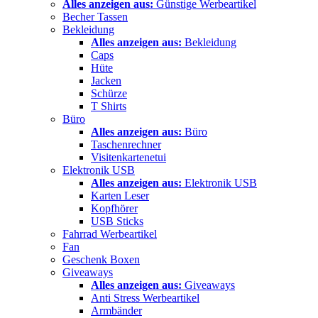
Alles anzeigen aus:
Günstige Werbeartikel
Becher Tassen
Bekleidung
Alles anzeigen aus:
Bekleidung
Caps
Hüte
Jacken
Schürze
T Shirts
Büro
Alles anzeigen aus:
Büro
Taschenrechner
Visitenkartenetui
Elektronik USB
Alles anzeigen aus:
Elektronik USB
Karten Leser
Kopfhörer
USB Sticks
Fahrrad Werbeartikel
Fan
Geschenk Boxen
Giveaways
Alles anzeigen aus:
Giveaways
Anti Stress Werbeartikel
Armbänder