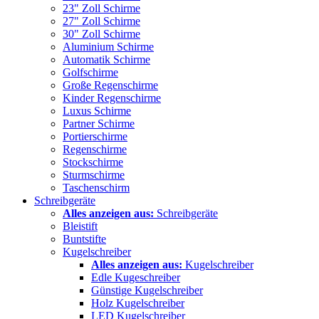
23" Zoll Schirme
27" Zoll Schirme
30" Zoll Schirme
Aluminium Schirme
Automatik Schirme
Golfschirme
Große Regenschirme
Kinder Regenschirme
Luxus Schirme
Partner Schirme
Portierschirme
Regenschirme
Stockschirme
Sturmschirme
Taschenschirm
Schreibgeräte
Alles anzeigen aus:
Schreibgeräte
Bleistift
Buntstifte
Kugelschreiber
Alles anzeigen aus:
Kugelschreiber
Edle Kugeschreiber
Günstige Kugelschreiber
Holz Kugelschreiber
LED Kugelschreiber