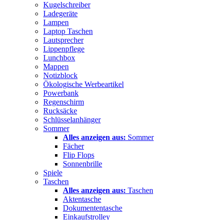
Kugelschreiber
Ladegeräte
Lampen
Laptop Taschen
Lautsprecher
Lippenpflege
Lunchbox
Mappen
Notizblock
Ökologische Werbeartikel
Powerbank
Regenschirm
Rucksäcke
Schlüsselanhänger
Sommer
Alles anzeigen aus:
Sommer
Fächer
Flip Flops
Sonnenbrille
Spiele
Taschen
Alles anzeigen aus:
Taschen
Aktentasche
Dokumententasche
Einkaufstrolley