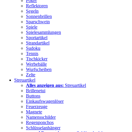
Poker
Reflektoren
Segeln
Sonnenbrillen
Sparschwein
Spiele
Spielesammlungen
Sportartikel
Strandartikel
Sudoku
Tennis
Tischkicker
Werbebälle
Wurfscheiben
Zelte
Streuartikel
Alles anzeigen aus:
Streuartikel
Brillenetui
Buttons
Einkaufswagenlöser
Feuerzeuge
Magnete
Namensschilder
Regenponchos
Schlüsselanhänger