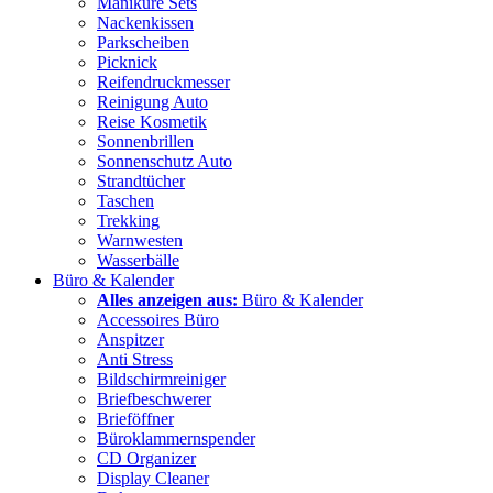
Maniküre Sets
Nackenkissen
Parkscheiben
Picknick
Reifendruckmesser
Reinigung Auto
Reise Kosmetik
Sonnenbrillen
Sonnenschutz Auto
Strandtücher
Taschen
Trekking
Warnwesten
Wasserbälle
Büro & Kalender
Alles anzeigen aus:
Büro & Kalender
Accessoires Büro
Anspitzer
Anti Stress
Bildschirmreiniger
Briefbeschwerer
Brieföffner
Büroklammernspender
CD Organizer
Display Cleaner