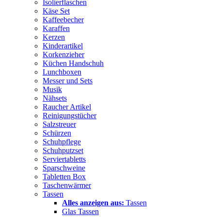
Isolierflaschen
Käse Set
Kaffeebecher
Karaffen
Kerzen
Kinderartikel
Korkenzieher
Küchen Handschuh
Lunchboxen
Messer und Sets
Musik
Nähsets
Raucher Artikel
Reinigungstücher
Salzstreuer
Schürzen
Schuhpflege
Schuhputzset
Serviertabletts
Sparschweine
Tabletten Box
Taschenwärmer
Tassen
Alles anzeigen aus:
Tassen
Glas Tassen