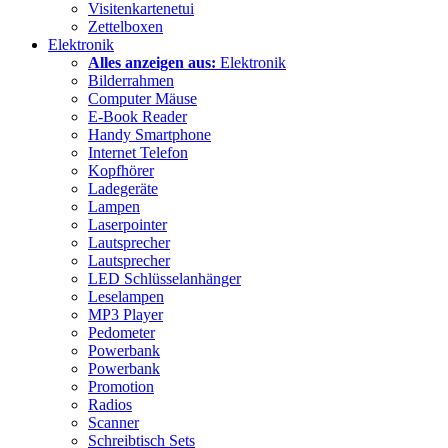
Visitenkartenetui
Zettelboxen
Elektronik
Alles anzeigen aus:
Elektronik
Bilderrahmen
Computer Mäuse
E-Book Reader
Handy Smartphone
Internet Telefon
Kopfhörer
Ladegeräte
Lampen
Laserpointer
Lautsprecher
Lautsprecher
LED Schlüsselanhänger
Leselampen
MP3 Player
Pedometer
Powerbank
Powerbank
Promotion
Radios
Scanner
Schreibtisch Sets