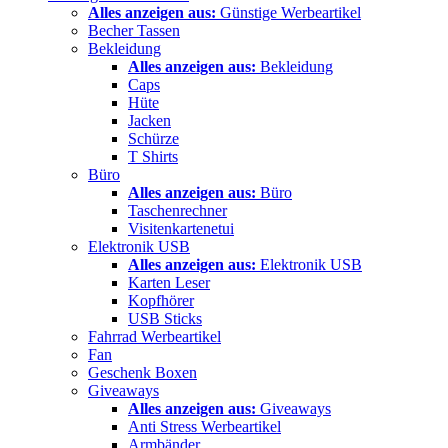
Alles anzeigen aus:
Günstige Werbeartikel
Becher Tassen
Bekleidung
Alles anzeigen aus:
Bekleidung
Caps
Hüte
Jacken
Schürze
T Shirts
Büro
Alles anzeigen aus:
Büro
Taschenrechner
Visitenkartenetui
Elektronik USB
Alles anzeigen aus:
Elektronik USB
Karten Leser
Kopfhörer
USB Sticks
Fahrrad Werbeartikel
Fan
Geschenk Boxen
Giveaways
Alles anzeigen aus:
Giveaways
Anti Stress Werbeartikel
Armbänder