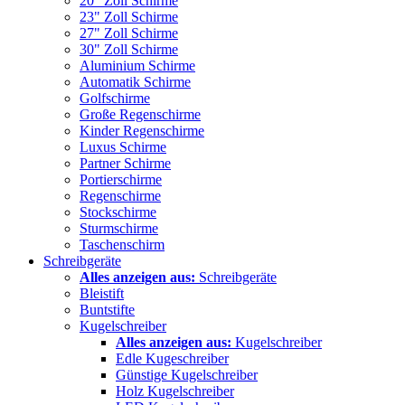
20" Zoll Schirme
23" Zoll Schirme
27" Zoll Schirme
30" Zoll Schirme
Aluminium Schirme
Automatik Schirme
Golfschirme
Große Regenschirme
Kinder Regenschirme
Luxus Schirme
Partner Schirme
Portierschirme
Regenschirme
Stockschirme
Sturmschirme
Taschenschirm
Schreibgeräte
Alles anzeigen aus:
Schreibgeräte
Bleistift
Buntstifte
Kugelschreiber
Alles anzeigen aus:
Kugelschreiber
Edle Kugeschreiber
Günstige Kugelschreiber
Holz Kugelschreiber