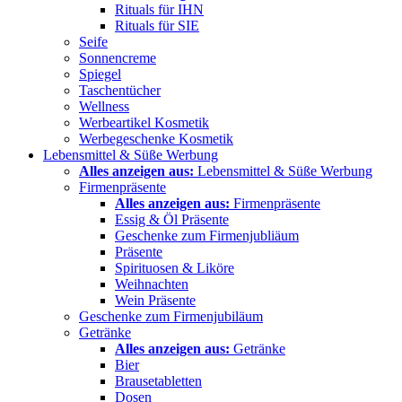
Rituals für IHN
Rituals für SIE
Seife
Sonnencreme
Spiegel
Taschentücher
Wellness
Werbeartikel Kosmetik
Werbegeschenke Kosmetik
Lebensmittel & Süße Werbung
Alles anzeigen aus:
Lebensmittel & Süße Werbung
Firmenpräsente
Alles anzeigen aus:
Firmenpräsente
Essig & Öl Präsente
Geschenke zum Firmenjubliäum
Präsente
Spirituosen & Liköre
Weihnachten
Wein Präsente
Geschenke zum Firmenjubiläum
Getränke
Alles anzeigen aus:
Getränke
Bier
Brausetabletten
Dosen