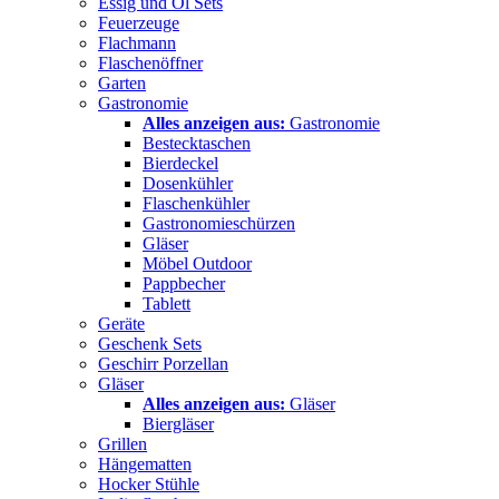
Essig und Öl Sets
Feuerzeuge
Flachmann
Flaschenöffner
Garten
Gastronomie
Alles anzeigen aus:
Gastronomie
Bestecktaschen
Bierdeckel
Dosenkühler
Flaschenkühler
Gastronomieschürzen
Gläser
Möbel Outdoor
Pappbecher
Tablett
Geräte
Geschenk Sets
Geschirr Porzellan
Gläser
Alles anzeigen aus:
Gläser
Biergläser
Grillen
Hängematten
Hocker Stühle