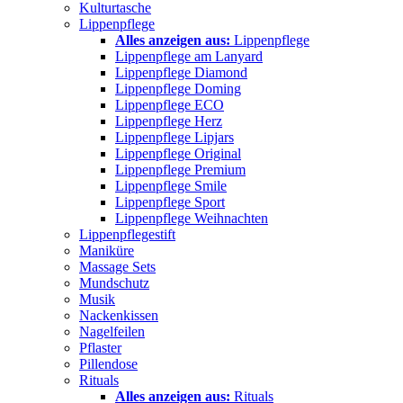
Kulturtasche
Lippenpflege
Alles anzeigen aus:
Lippenpflege
Lippenpflege am Lanyard
Lippenpflege Diamond
Lippenpflege Doming
Lippenpflege ECO
Lippenpflege Herz
Lippenpflege Lipjars
Lippenpflege Original
Lippenpflege Premium
Lippenpflege Smile
Lippenpflege Sport
Lippenpflege Weihnachten
Lippenpflegestift
Maniküre
Massage Sets
Mundschutz
Musik
Nackenkissen
Nagelfeilen
Pflaster
Pillendose
Rituals
Alles anzeigen aus:
Rituals