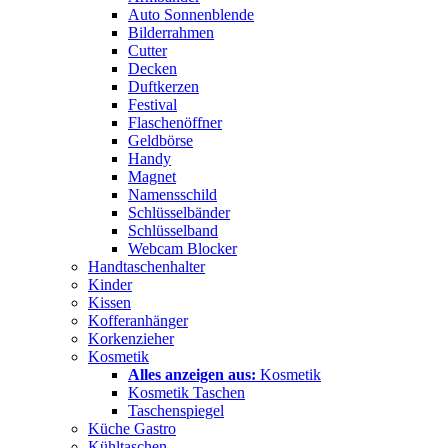
Auto Sonnenblende
Bilderrahmen
Cutter
Decken
Duftkerzen
Festival
Flaschenöffner
Geldbörse
Handy
Magnet
Namensschild
Schlüsselbänder
Schlüsselband
Webcam Blocker
Handtaschenhalter
Kinder
Kissen
Kofferanhänger
Korkenzieher
Kosmetik
Alles anzeigen aus:
Kosmetik
Kosmetik Taschen
Taschenspiegel
Küche Gastro
Kühltaschen