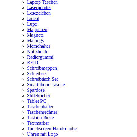
Laptop Taschen
Laserpointer
Lesezeichen
Lineal
Lupe
Mäppchen
Magnete
Mailings
Memohalter
Notizbuch
Radiergummi
RFID
Schreibmappen
Schreibset
Schreibtisch Set
Smartphone Tasche
Spardose
Stifteköcher
Tablet PC
Taschenhalter
Taschenrechner
Tastaturbürste
Textmarker
Touchscreen Handschuhe
Uhren mit Logo