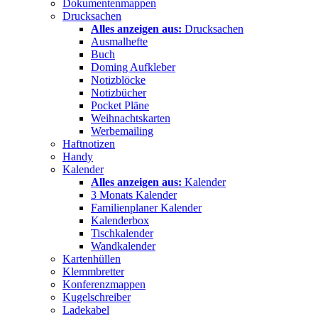
Dokumentenmappen
Drucksachen
Alles anzeigen aus:
Drucksachen
Ausmalhefte
Buch
Doming Aufkleber
Notizblöcke
Notizbücher
Pocket Pläne
Weihnachtskarten
Werbemailing
Haftnotizen
Handy
Kalender
Alles anzeigen aus:
Kalender
3 Monats Kalender
Familienplaner Kalender
Kalenderbox
Tischkalender
Wandkalender
Kartenhüllen
Klemmbretter
Konferenzmappen
Kugelschreiber
Ladekabel