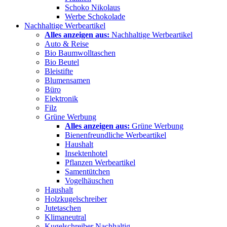
Schoko Nikolaus
Werbe Schokolade
Nachhaltige Werbeartikel
Alles anzeigen aus:
Nachhaltige Werbeartikel
Auto & Reise
Bio Baumwolltaschen
Bio Beutel
Bleistifte
Blumensamen
Büro
Elektronik
Filz
Grüne Werbung
Alles anzeigen aus:
Grüne Werbung
Bienenfreundliche Werbeartikel
Haushalt
Insektenhotel
Pflanzen Werbeartikel
Samentütchen
Vogelhäuschen
Haushalt
Holzkugelschreiber
Jutetaschen
Klimaneutral
Kugelschreiber Nachhaltig