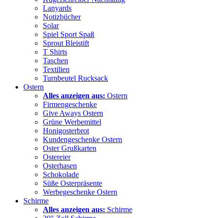
Lanyards
Notizbücher
Solar
Spiel Sport Spaß
Sprout Bleistift
T Shirts
Taschen
Textilien
Turnbeutel Rucksack
Ostern
Alles anzeigen aus:
Ostern
Firmengeschenke
Give Aways Ostern
Grüne Werbemittel
Honigosterbrot
Kundengeschenke Ostern
Oster Grußkarten
Ostereier
Osterhasen
Schokolade
Süße Osterpräsente
Werbegeschenke Ostern
Schirme
Alles anzeigen aus:
Schirme