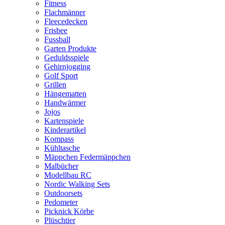
Fitness
Flachmänner
Fleecedecken
Frisbee
Fussball
Garten Produkte
Geduldsspiele
Gehirnjogging
Golf Sport
Grillen
Hängematten
Handwärmer
Jojos
Kartenspiele
Kinderartikel
Kompass
Kühltasche
Mäppchen Federmäppchen
Malbücher
Modellbau RC
Nordic Walking Sets
Outdoorsets
Pedometer
Picknick Körbe
Plüschtier