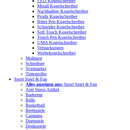
LED Kugelschreiber
Metall Kugelschreiber
Nachhaltige Kugelschreiber
Prodir Kugelschreiber
Ritter Pen Kugelschreiber
Schneider Kugelschreiber
Soft Touch Kugelschreiber
Touch Pen Kugelschreiber
UMA Kugelschreiber
Verpackungen
Werbekugelschreiber
Multipen
Schreibset
Textmarker
Tintenroller
Sport Spiel & Fan
Alles anzeigen aus:
Sport Spiel & Fan
Anti Stress Artikel
Badeente
Bälle
Basketball
Brettspiele
Camping
Dartspiele
Denkspiele