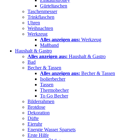
Einkaufstrolley
Gürteltaschen
Taschenmesser
Trinkflaschen
Uhren
Weihnachten
Werkzeug
Alles anzeigen aus:
Werkzeug
Maßband
Haushalt & Gastro
Alles anzeigen aus:
Haushalt & Gastro
Bad
Becher & Tassen
Alles anzeigen aus:
Becher & Tassen
Isolierbecher
Tassen
Thermobecher
To Go Becher
Bilderrahmen
Brotdose
Dekoration
Düfte
Eieruhr
Energie Wasser Sparsets
Erste Hilfe