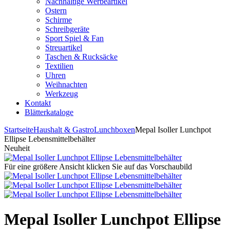
Nachhaltige Werbeartikel
Ostern
Schirme
Schreibgeräte
Sport Spiel & Fan
Streuartikel
Taschen & Rucksäcke
Textilien
Uhren
Weihnachten
Werkzeug
Kontakt
Blätterkataloge
Startseite
Haushalt & Gastro
Lunchboxen
Mepal Isoller Lunchpot
Ellipse Lebensmittelbehälter
Neuheit
Für eine größere Ansicht klicken Sie auf das Vorschaubild
Mepal Isoller Lunchpot Ellipse