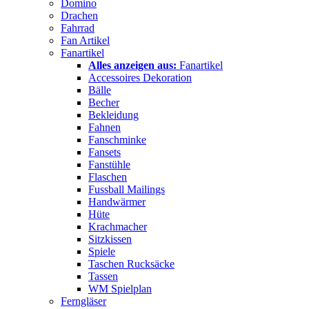
Domino
Drachen
Fahrrad
Fan Artikel
Fanartikel
Alles anzeigen aus:
Fanartikel
Accessoires Dekoration
Bälle
Becher
Bekleidung
Fahnen
Fanschminke
Fansets
Fanstühle
Flaschen
Fussball Mailings
Handwärmer
Hüte
Krachmacher
Sitzkissen
Spiele
Taschen Rucksäcke
Tassen
WM Spielplan
Ferngläser