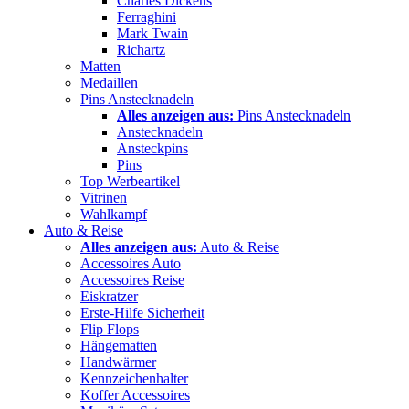
Charles Dickens
Ferraghini
Mark Twain
Richartz
Matten
Medaillen
Pins Anstecknadeln
Alles anzeigen aus:
Pins Anstecknadeln
Anstecknadeln
Ansteckpins
Pins
Top Werbeartikel
Vitrinen
Wahlkampf
Auto & Reise
Alles anzeigen aus:
Auto & Reise
Accessoires Auto
Accessoires Reise
Eiskratzer
Erste-Hilfe Sicherheit
Flip Flops
Hängematten
Handwärmer
Kennzeichenhalter
Koffer Accessoires