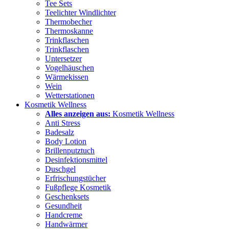
Tee Sets
Teelichter Windlichter
Thermobecher
Thermoskanne
Trinkflaschen
Trinkflaschen
Untersetzer
Vogelhäuschen
Wärmekissen
Wein
Wetterstationen
Kosmetik Wellness
Alles anzeigen aus:
Kosmetik Wellness
Anti Stress
Badesalz
Body Lotion
Brillenputztuch
Desinfektionsmittel
Duschgel
Erfrischungstücher
Fußpflege Kosmetik
Geschenksets
Gesundheit
Handcreme
Handwärmer