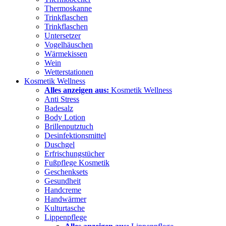
Thermoskanne
Trinkflaschen
Trinkflaschen
Untersetzer
Vogelhäuschen
Wärmekissen
Wein
Wetterstationen
Kosmetik Wellness
Alles anzeigen aus:
Kosmetik Wellness
Anti Stress
Badesalz
Body Lotion
Brillenputztuch
Desinfektionsmittel
Duschgel
Erfrischungstücher
Fußpflege Kosmetik
Geschenksets
Gesundheit
Handcreme
Handwärmer
Kulturtasche
Lippenpflege