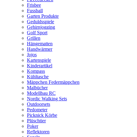
Frisbee
Fussball
Garten Produkte
Geduldsspiele
Gehirnjogging
Golf Sport
Grillen
Hängematten
Handwärmer
Jojos
Kartenspiele
Kinderartikel
Kompass
Kühltasche
Mäppchen Federmäppchen
Malbücher
Modellbau RC
Nordic Walking Sets
Outdoorsets
Pedometer
Picknick Körbe
Plüschtier
Poker
Reflektoren