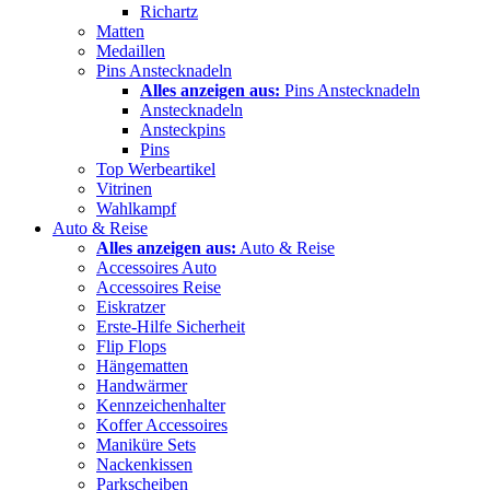
Richartz
Matten
Medaillen
Pins Anstecknadeln
Alles anzeigen aus:
Pins Anstecknadeln
Anstecknadeln
Ansteckpins
Pins
Top Werbeartikel
Vitrinen
Wahlkampf
Auto & Reise
Alles anzeigen aus:
Auto & Reise
Accessoires Auto
Accessoires Reise
Eiskratzer
Erste-Hilfe Sicherheit
Flip Flops
Hängematten
Handwärmer
Kennzeichenhalter
Koffer Accessoires
Maniküre Sets
Nackenkissen
Parkscheiben