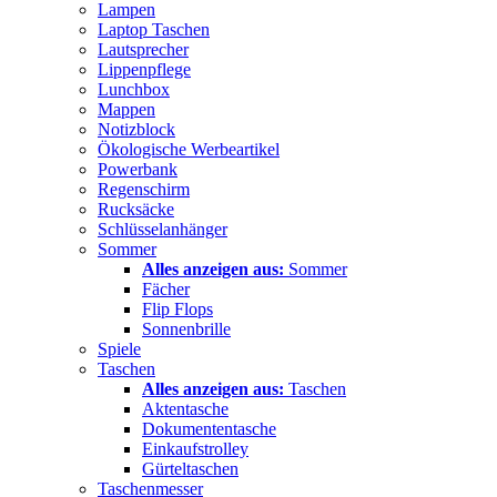
Lampen
Laptop Taschen
Lautsprecher
Lippenpflege
Lunchbox
Mappen
Notizblock
Ökologische Werbeartikel
Powerbank
Regenschirm
Rucksäcke
Schlüsselanhänger
Sommer
Alles anzeigen aus:
Sommer
Fächer
Flip Flops
Sonnenbrille
Spiele
Taschen
Alles anzeigen aus:
Taschen
Aktentasche
Dokumententasche
Einkaufstrolley
Gürteltaschen
Taschenmesser