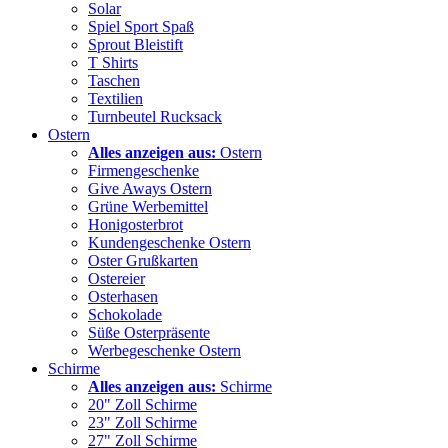
Solar
Spiel Sport Spaß
Sprout Bleistift
T Shirts
Taschen
Textilien
Turnbeutel Rucksack
Ostern
Alles anzeigen aus:
Ostern
Firmengeschenke
Give Aways Ostern
Grüne Werbemittel
Honigosterbrot
Kundengeschenke Ostern
Oster Grußkarten
Ostereier
Osterhasen
Schokolade
Süße Osterpräsente
Werbegeschenke Ostern
Schirme
Alles anzeigen aus:
Schirme
20" Zoll Schirme
23" Zoll Schirme
27" Zoll Schirme