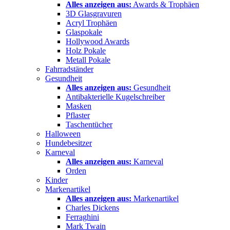
Alles anzeigen aus:
Awards & Trophäen
3D Glasgravuren
Acryl Trophäen
Glaspokale
Hollywood Awards
Holz Pokale
Metall Pokale
Fahrradständer
Gesundheit
Alles anzeigen aus:
Gesundheit
Antibakterielle Kugelschreiber
Masken
Pflaster
Taschentücher
Halloween
Hundebesitzer
Karneval
Alles anzeigen aus:
Karneval
Orden
Kinder
Markenartikel
Alles anzeigen aus:
Markenartikel
Charles Dickens
Ferraghini
Mark Twain