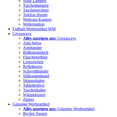
Solar Lampen
Taschenlampen
Taschenrechner
Telefon Handy
Webcam Kamera
Wetterstation
Fußball Werbeartikel WM
Giveaways
Alles anzeigen aus:
Giveaways
Anti-Stress
Armbänder
Brillenputztuch
Flaschenöffner
Lesezeichen
Reflektoren
Schweißbänder
Silikonarmband
Skipasshalter
Tablettenbox
Taschenhalter
Wärmekissen
Zipper
Günstige Werbeartikel
Alles anzeigen aus:
Günstige Werbeartikel
Becher Tassen