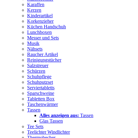
Karaffen
Kerzen
Kinderartikel
Korkenzieher
Küchen Handschuh
Lunchboxen
Messer und Sets
Musik
Nähsets
Raucher Artikel
Reinigungstücher
Salzstreuer
Schürzen
Schuhpflege
Schuhputzset
Serviertabletts
Sparschweine
Tabletten Box
Taschenwärmer
Tassen
Alles anzeigen aus:
Tassen
Glas Tassen
Tee Sets
Teelichter Windlichter
Thermobecher