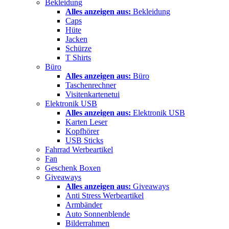
Bekleidung
Alles anzeigen aus:
Bekleidung
Caps
Hüte
Jacken
Schürze
T Shirts
Büro
Alles anzeigen aus:
Büro
Taschenrechner
Visitenkartenetui
Elektronik USB
Alles anzeigen aus:
Elektronik USB
Karten Leser
Kopfhörer
USB Sticks
Fahrrad Werbeartikel
Fan
Geschenk Boxen
Giveaways
Alles anzeigen aus:
Giveaways
Anti Stress Werbeartikel
Armbänder
Auto Sonnenblende
Bilderrahmen