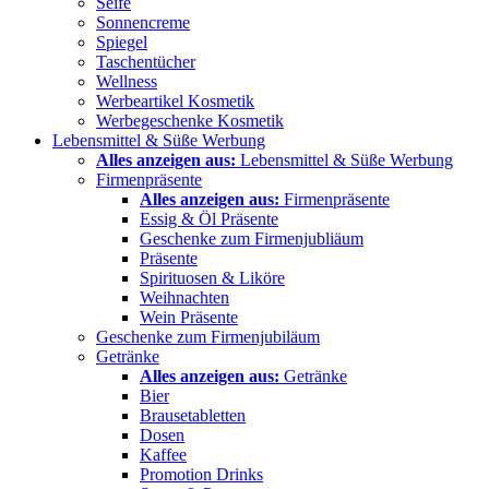
Seife
Sonnencreme
Spiegel
Taschentücher
Wellness
Werbeartikel Kosmetik
Werbegeschenke Kosmetik
Lebensmittel & Süße Werbung
Alles anzeigen aus:
Lebensmittel & Süße Werbung
Firmenpräsente
Alles anzeigen aus:
Firmenpräsente
Essig & Öl Präsente
Geschenke zum Firmenjubliäum
Präsente
Spirituosen & Liköre
Weihnachten
Wein Präsente
Geschenke zum Firmenjubiläum
Getränke
Alles anzeigen aus:
Getränke
Bier
Brausetabletten
Dosen
Kaffee
Promotion Drinks