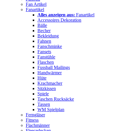
Fan Artikel
Fanartikel
Alles anzeigen aus:
Fanartikel
Accessoires Dekoration
Bälle
Becher
Bekleidung
Fahnen
Fanschminke
Fansets
Fanstühle
Flaschen
Fussball Mailings
Handwärmer
Hüte
Krachmacher
Sitzkissen
Spiele
Taschen Rucksäcke
Tassen
WM Spielplan
Ferngläser
Fitness
Flachmänner
Fleecedecken