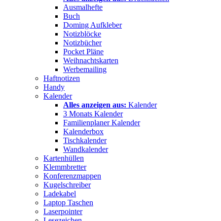
Ausmalhefte
Buch
Doming Aufkleber
Notizblöcke
Notizbücher
Pocket Pläne
Weihnachtskarten
Werbemailing
Haftnotizen
Handy
Kalender
Alles anzeigen aus:
Kalender
3 Monats Kalender
Familienplaner Kalender
Kalenderbox
Tischkalender
Wandkalender
Kartenhüllen
Klemmbretter
Konferenzmappen
Kugelschreiber
Ladekabel
Laptop Taschen
Laserpointer
Lesezeichen