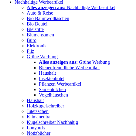
Nachhaltige Werbeartikel
Alles anzeigen aus:
Nachhaltige Werbeartikel
Auto & Reise
Bio Baumwolltaschen
Bio Beutel
Bleistifte
Blumensamen
Büro
Elektronik
Filz
Grüne Werbung
Alles anzeigen aus:
Grüne Werbung
Bienenfreundliche Werbeartikel
Haushalt
Insektenhotel
Pflanzen Werbeartikel
Samentütchen
Vogelhäuschen
Haushalt
Holzkugelschreiber
Jutetaschen
Klimaneutral
Kugelschreiber Nachhaltig
Lanyards
Notizbücher