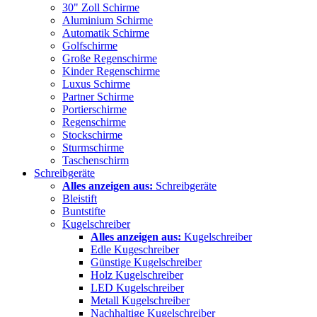
30" Zoll Schirme
Aluminium Schirme
Automatik Schirme
Golfschirme
Große Regenschirme
Kinder Regenschirme
Luxus Schirme
Partner Schirme
Portierschirme
Regenschirme
Stockschirme
Sturmschirme
Taschenschirm
Schreibgeräte
Alles anzeigen aus:
Schreibgeräte
Bleistift
Buntstifte
Kugelschreiber
Alles anzeigen aus:
Kugelschreiber
Edle Kugeschreiber
Günstige Kugelschreiber
Holz Kugelschreiber
LED Kugelschreiber
Metall Kugelschreiber
Nachhaltige Kugelschreiber