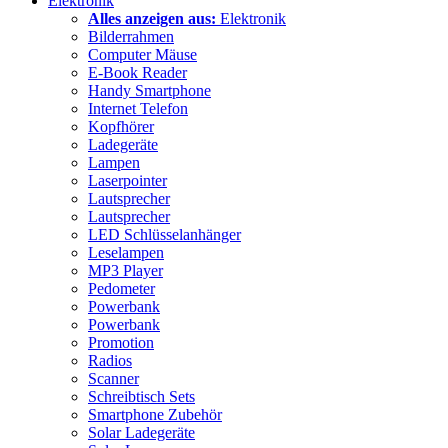
Elektronik
Alles anzeigen aus:
Elektronik
Bilderrahmen
Computer Mäuse
E-Book Reader
Handy Smartphone
Internet Telefon
Kopfhörer
Ladegeräte
Lampen
Laserpointer
Lautsprecher
Lautsprecher
LED Schlüsselanhänger
Leselampen
MP3 Player
Pedometer
Powerbank
Powerbank
Promotion
Radios
Scanner
Schreibtisch Sets
Smartphone Zubehör
Solar Ladegeräte