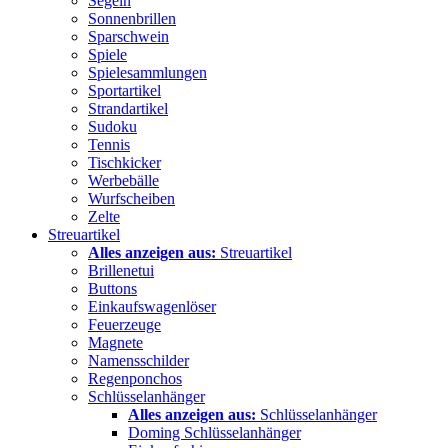
Segeln
Sonnenbrillen
Sparschwein
Spiele
Spielesammlungen
Sportartikel
Strandartikel
Sudoku
Tennis
Tischkicker
Werbebälle
Wurfscheiben
Zelte
Streuartikel
Alles anzeigen aus:
Streuartikel
Brillenetui
Buttons
Einkaufswagenlöser
Feuerzeuge
Magnete
Namensschilder
Regenponchos
Schlüsselanhänger
Alles anzeigen aus:
Schlüsselanhänger
Doming Schlüsselanhänger