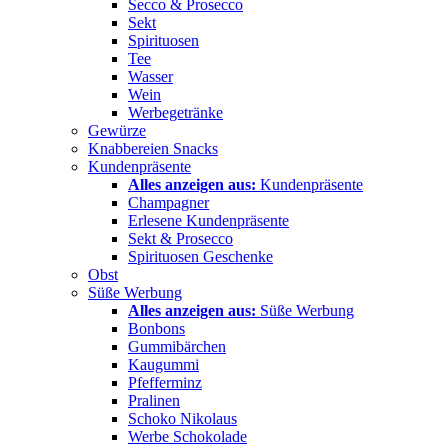
Secco & Prosecco
Sekt
Spirituosen
Tee
Wasser
Wein
Werbegetränke
Gewürze
Knabbereien Snacks
Kundenpräsente
Alles anzeigen aus:
Kundenpräsente
Champagner
Erlesene Kundenpräsente
Sekt & Prosecco
Spirituosen Geschenke
Obst
Süße Werbung
Alles anzeigen aus:
Süße Werbung
Bonbons
Gummibärchen
Kaugummi
Pfefferminz
Pralinen
Schoko Nikolaus
Werbe Schokolade