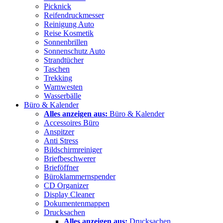
Picknick
Reifendruckmesser
Reinigung Auto
Reise Kosmetik
Sonnenbrillen
Sonnenschutz Auto
Strandtücher
Taschen
Trekking
Warnwesten
Wasserbälle
Büro & Kalender
Alles anzeigen aus:
Büro & Kalender
Accessoires Büro
Anspitzer
Anti Stress
Bildschirmreiniger
Briefbeschwerer
Brieföffner
Büroklammernspender
CD Organizer
Display Cleaner
Dokumentenmappen
Drucksachen
Alles anzeigen aus:
Drucksachen