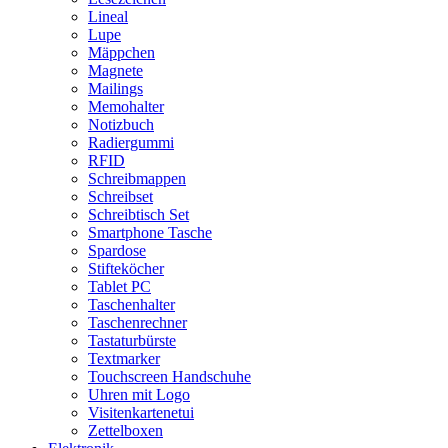
Lineal
Lupe
Mäppchen
Magnete
Mailings
Memohalter
Notizbuch
Radiergummi
RFID
Schreibmappen
Schreibset
Schreibtisch Set
Smartphone Tasche
Spardose
Stifteköcher
Tablet PC
Taschenhalter
Taschenrechner
Tastaturbürste
Textmarker
Touchscreen Handschuhe
Uhren mit Logo
Visitenkartenetui
Zettelboxen