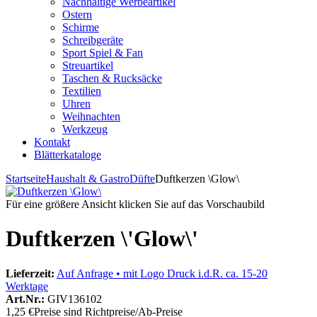
Nachhaltige Werbeartikel
Ostern
Schirme
Schreibgeräte
Sport Spiel & Fan
Streuartikel
Taschen & Rucksäcke
Textilien
Uhren
Weihnachten
Werkzeug
Kontakt
Blätterkataloge
Startseite
Haushalt & Gastro
Düfte
Duftkerzen \Glow\
Für eine größere Ansicht klicken Sie auf das Vorschaubild
Duftkerzen \'Glow\'
Lieferzeit:
Auf Anfrage • mit Logo Druck i.d.R. ca. 15-20
Werktage
Art.Nr.:
GIV136102
1,25 €
Preise sind Richtpreise/Ab-Preise