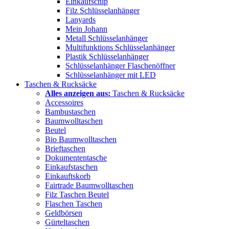
Einkaufschip
Filz Schlüsselanhänger
Lanyards
Mein Johann
Metall Schlüsselanhänger
Multifunktions Schlüsselanhänger
Plastik Schlüsselanhänger
Schlüsselanhänger Flaschenöffner
Schlüsselanhänger mit LED
Taschen & Rucksäcke
Alles anzeigen aus:
Taschen & Rucksäcke
Accessoires
Bambustaschen
Baumwolltaschen
Beutel
Bio Baumwolltaschen
Brieftaschen
Dokumententasche
Einkaufstaschen
Einkauftskorb
Fairtrade Baumwolltaschen
Filz Taschen Beutel
Flaschen Taschen
Geldbörsen
Gürteltaschen