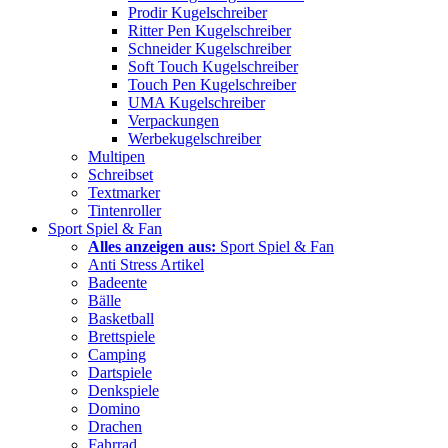
Prodir Kugelschreiber
Ritter Pen Kugelschreiber
Schneider Kugelschreiber
Soft Touch Kugelschreiber
Touch Pen Kugelschreiber
UMA Kugelschreiber
Verpackungen
Werbekugelschreiber
Multipen
Schreibset
Textmarker
Tintenroller
Sport Spiel & Fan
Alles anzeigen aus:
Sport Spiel & Fan
Anti Stress Artikel
Badeente
Bälle
Basketball
Brettspiele
Camping
Dartspiele
Denkspiele
Domino
Drachen
Fahrrad