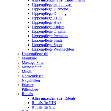
Alles anzeigen aus:
Lippenpflege
Lippenpflege am Lanyard
Lippenpflege Diamond
Lippenpflege Doming
Lippenpflege ECO
Lippenpflege Herz
Lippenpflege Lipjars
Lippenpflege Original
Lippenpflege Premium
Lippenpflege Smile
Lippenpflege Sport
Lippenpflege Weihnachten
Lippenpflegestift
Maniküre
Massage Sets
Mundschutz
Musik
Nackenkissen
Nagelfeilen
Pflaster
Pillendose
Rituals
Alles anzeigen aus:
Rituals
Rituals für IHN
Rituals für SIE