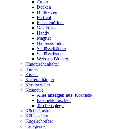
Cutter
Decken
Duftkerzen
Festival
Flaschenöffner
Geldbörse
Handy
Magnet
Namensschild
Schlüsselbänder
Schlüsselband
Webcam Blocker
Handtaschenhalter
Kinder
Kissen
Kofferanhänger
Korkenzieher
Kosmetik
Alles anzeigen aus:
Kosmetik
Kosmetik Taschen
Taschenspiegel
Küche Gastro
Kühltaschen
Kugelschreiber
Ladegeräte