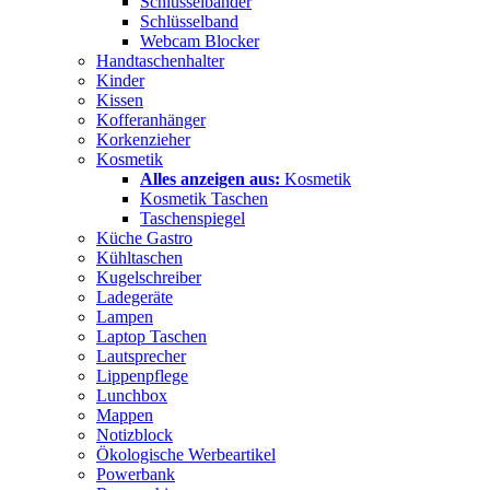
Schlüsselbänder
Schlüsselband
Webcam Blocker
Handtaschenhalter
Kinder
Kissen
Kofferanhänger
Korkenzieher
Kosmetik
Alles anzeigen aus:
Kosmetik
Kosmetik Taschen
Taschenspiegel
Küche Gastro
Kühltaschen
Kugelschreiber
Ladegeräte
Lampen
Laptop Taschen
Lautsprecher
Lippenpflege
Lunchbox
Mappen
Notizblock
Ökologische Werbeartikel
Powerbank