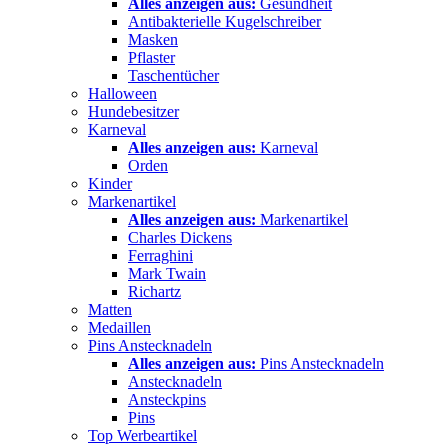
Alles anzeigen aus:
Gesundheit
Antibakterielle Kugelschreiber
Masken
Pflaster
Taschentücher
Halloween
Hundebesitzer
Karneval
Alles anzeigen aus:
Karneval
Orden
Kinder
Markenartikel
Alles anzeigen aus:
Markenartikel
Charles Dickens
Ferraghini
Mark Twain
Richartz
Matten
Medaillen
Pins Anstecknadeln
Alles anzeigen aus:
Pins Anstecknadeln
Anstecknadeln
Ansteckpins
Pins
Top Werbeartikel