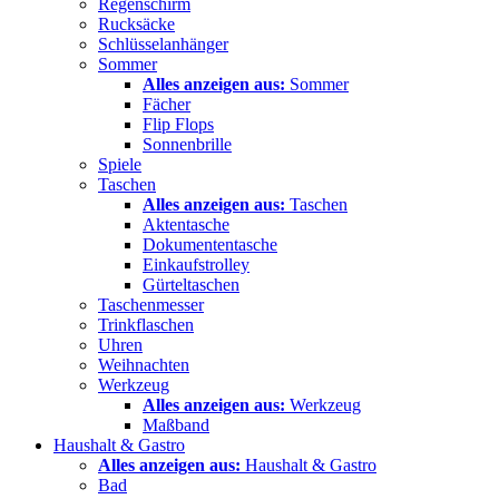
Regenschirm
Rucksäcke
Schlüsselanhänger
Sommer
Alles anzeigen aus:
Sommer
Fächer
Flip Flops
Sonnenbrille
Spiele
Taschen
Alles anzeigen aus:
Taschen
Aktentasche
Dokumententasche
Einkaufstrolley
Gürteltaschen
Taschenmesser
Trinkflaschen
Uhren
Weihnachten
Werkzeug
Alles anzeigen aus:
Werkzeug
Maßband
Haushalt & Gastro
Alles anzeigen aus:
Haushalt & Gastro
Bad