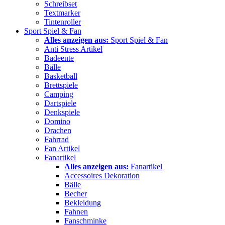
Schreibset
Textmarker
Tintenroller
Sport Spiel & Fan
Alles anzeigen aus:
Sport Spiel & Fan
Anti Stress Artikel
Badeente
Bälle
Basketball
Brettspiele
Camping
Dartspiele
Denkspiele
Domino
Drachen
Fahrrad
Fan Artikel
Fanartikel
Alles anzeigen aus:
Fanartikel
Accessoires Dekoration
Bälle
Becher
Bekleidung
Fahnen
Fanschminke