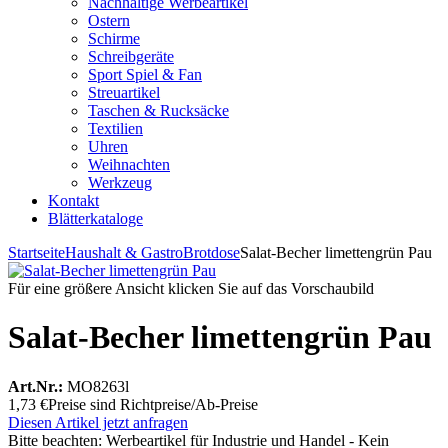
Nachhaltige Werbeartikel
Ostern
Schirme
Schreibgeräte
Sport Spiel & Fan
Streuartikel
Taschen & Rucksäcke
Textilien
Uhren
Weihnachten
Werkzeug
Kontakt
Blätterkataloge
Startseite
Haushalt & Gastro
Brotdose
Salat-Becher limettengrün Pau
Für eine größere Ansicht klicken Sie auf das Vorschaubild
Salat-Becher limettengrün Pau
Art.Nr.:
MO8263l
1,73 €
Preise sind Richtpreise/Ab-Preise
Diesen Artikel jetzt anfragen
Bitte beachten:
Werbeartikel für Industrie und Handel - Kein