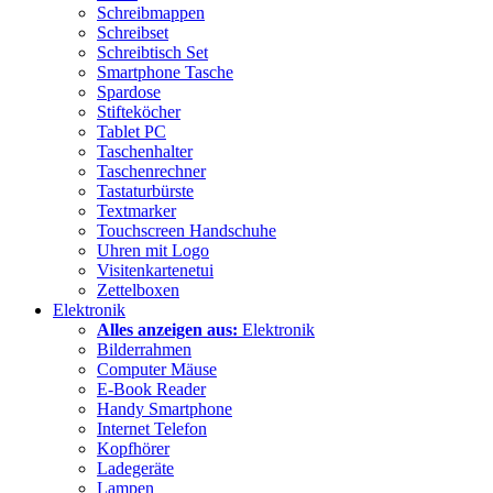
Schreibmappen
Schreibset
Schreibtisch Set
Smartphone Tasche
Spardose
Stifteköcher
Tablet PC
Taschenhalter
Taschenrechner
Tastaturbürste
Textmarker
Touchscreen Handschuhe
Uhren mit Logo
Visitenkartenetui
Zettelboxen
Elektronik
Alles anzeigen aus:
Elektronik
Bilderrahmen
Computer Mäuse
E-Book Reader
Handy Smartphone
Internet Telefon
Kopfhörer
Ladegeräte
Lampen