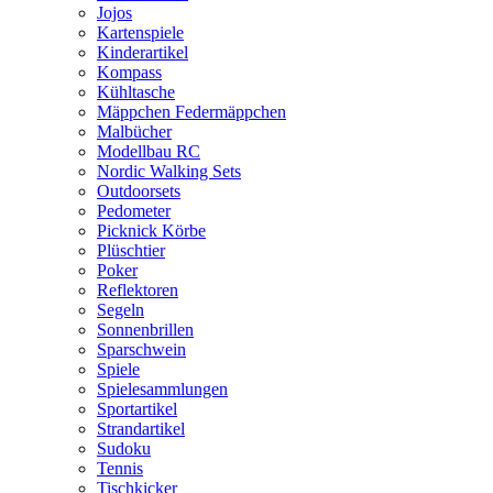
Jojos
Kartenspiele
Kinderartikel
Kompass
Kühltasche
Mäppchen Federmäppchen
Malbücher
Modellbau RC
Nordic Walking Sets
Outdoorsets
Pedometer
Picknick Körbe
Plüschtier
Poker
Reflektoren
Segeln
Sonnenbrillen
Sparschwein
Spiele
Spielesammlungen
Sportartikel
Strandartikel
Sudoku
Tennis
Tischkicker