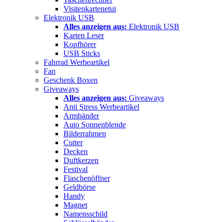
Visitenkartenetui
Elektronik USB
Alles anzeigen aus:
Elektronik USB
Karten Leser
Kopfhörer
USB Sticks
Fahrrad Werbeartikel
Fan
Geschenk Boxen
Giveaways
Alles anzeigen aus:
Giveaways
Anti Stress Werbeartikel
Armbänder
Auto Sonnenblende
Bilderrahmen
Cutter
Decken
Duftkerzen
Festival
Flaschenöffner
Geldbörse
Handy
Magnet
Namensschild