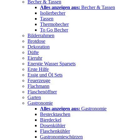
Becher & Tassen
Alles anzeigen aus:
Becher & Tassen
Isolierbecher
Tassen
Thermobecher
To Go Becher
Bilderrahmen
Brotdose
Dekoration
Düfte
Eieruhr
Energie Wasser Sparsets
Erste Hilfe
Essig und Öl Sets
Feuerzeuge
Flachmann
Flaschenöffner
Garten
Gastronomie
Alles anzeigen aus:
Gastronomie
Bestecktaschen
Bierdeckel
Dosenkühler
Flaschenkühler
Gastronomieschürzen