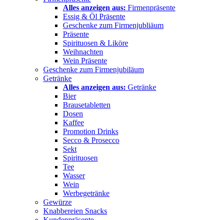
Alles anzeigen aus:
Firmenpräsente
Essig & Öl Präsente
Geschenke zum Firmenjubliäum
Präsente
Spirituosen & Liköre
Weihnachten
Wein Präsente
Geschenke zum Firmenjubiläum
Getränke
Alles anzeigen aus:
Getränke
Bier
Brausetabletten
Dosen
Kaffee
Promotion Drinks
Secco & Prosecco
Sekt
Spirituosen
Tee
Wasser
Wein
Werbegetränke
Gewürze
Knabbereien Snacks
Kundenpräsente