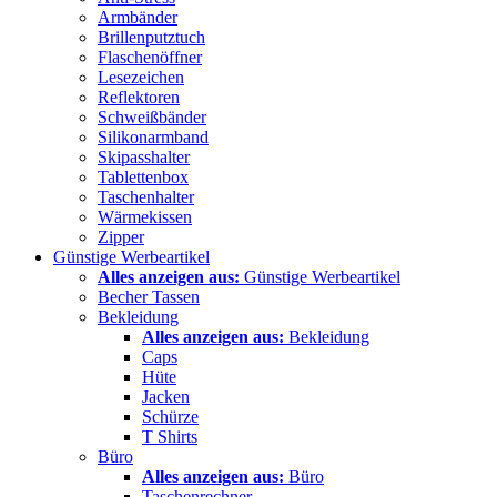
Armbänder
Brillenputztuch
Flaschenöffner
Lesezeichen
Reflektoren
Schweißbänder
Silikonarmband
Skipasshalter
Tablettenbox
Taschenhalter
Wärmekissen
Zipper
Günstige Werbeartikel
Alles anzeigen aus:
Günstige Werbeartikel
Becher Tassen
Bekleidung
Alles anzeigen aus:
Bekleidung
Caps
Hüte
Jacken
Schürze
T Shirts
Büro
Alles anzeigen aus:
Büro
Taschenrechner