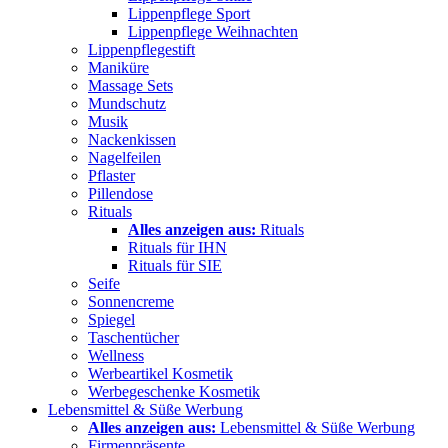
Lippenpflege Sport
Lippenpflege Weihnachten
Lippenpflegestift
Maniküre
Massage Sets
Mundschutz
Musik
Nackenkissen
Nagelfeilen
Pflaster
Pillendose
Rituals
Alles anzeigen aus:
Rituals
Rituals für IHN
Rituals für SIE
Seife
Sonnencreme
Spiegel
Taschentücher
Wellness
Werbeartikel Kosmetik
Werbegeschenke Kosmetik
Lebensmittel & Süße Werbung
Alles anzeigen aus:
Lebensmittel & Süße Werbung
Firmenpräsente