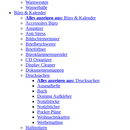
Warnwesten
Wasserbälle
Büro & Kalender
Alles anzeigen aus:
Büro & Kalender
Accessoires Büro
Anspitzer
Anti Stress
Bildschirmreiniger
Briefbeschwerer
Brieföffner
Büroklammernspender
CD Organizer
Display Cleaner
Dokumentenmappen
Drucksachen
Alles anzeigen aus:
Drucksachen
Ausmalhefte
Buch
Doming Aufkleber
Notizblöcke
Notizbücher
Pocket Pläne
Weihnachtskarten
Werbemailing
Haftnotizen