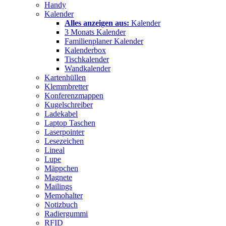
Handy
Kalender
Alles anzeigen aus:
Kalender
3 Monats Kalender
Familienplaner Kalender
Kalenderbox
Tischkalender
Wandkalender
Kartenhüllen
Klemmbretter
Konferenzmappen
Kugelschreiber
Ladekabel
Laptop Taschen
Laserpointer
Lesezeichen
Lineal
Lupe
Mäppchen
Magnete
Mailings
Memohalter
Notizbuch
Radiergummi
RFID