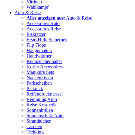
Vitrinen
Wahlkampf
Auto & Reise
Alles anzeigen aus:
Auto & Reise
Accessoires Auto
Accessoires Reise
Eiskratzer
Erste-Hilfe Sicherheit
Flip Flops
Hängematten
Handwärmer
Kennzeichenhalter
Koffer Accessoires
Maniküre Sets
Nackenkissen
Parkscheiben
Picknick
Reifendruckmesser
Reinigung Auto
Reise Kosmetik
Sonnenbrillen
Sonnenschutz Auto
Strandtücher
Taschen
Trekking