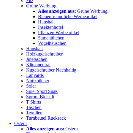
Filz
Grüne Werbung
Alles anzeigen aus:
Grüne Werbung
Bienenfreundliche Werbeartikel
Haushalt
Insektenhotel
Pflanzen Werbeartikel
Samentütchen
Vogelhäuschen
Haushalt
Holzkugelschreiber
Jutetaschen
Klimaneutral
Kugelschreiber Nachhaltig
Lanyards
Notizbücher
Solar
Spiel Sport Spaß
Sprout Bleistift
T Shirts
Taschen
Textilien
Turnbeutel Rucksack
Ostern
Alles anzeigen aus:
Ostern