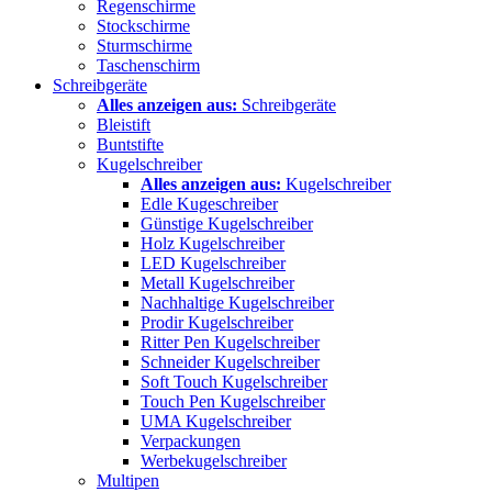
Regenschirme
Stockschirme
Sturmschirme
Taschenschirm
Schreibgeräte
Alles anzeigen aus:
Schreibgeräte
Bleistift
Buntstifte
Kugelschreiber
Alles anzeigen aus:
Kugelschreiber
Edle Kugeschreiber
Günstige Kugelschreiber
Holz Kugelschreiber
LED Kugelschreiber
Metall Kugelschreiber
Nachhaltige Kugelschreiber
Prodir Kugelschreiber
Ritter Pen Kugelschreiber
Schneider Kugelschreiber
Soft Touch Kugelschreiber
Touch Pen Kugelschreiber
UMA Kugelschreiber
Verpackungen
Werbekugelschreiber
Multipen