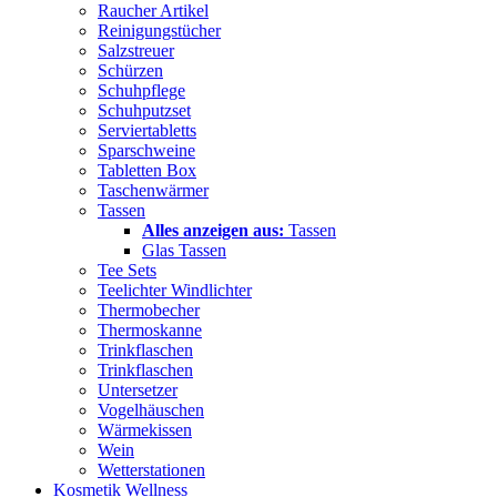
Raucher Artikel
Reinigungstücher
Salzstreuer
Schürzen
Schuhpflege
Schuhputzset
Serviertabletts
Sparschweine
Tabletten Box
Taschenwärmer
Tassen
Alles anzeigen aus:
Tassen
Glas Tassen
Tee Sets
Teelichter Windlichter
Thermobecher
Thermoskanne
Trinkflaschen
Trinkflaschen
Untersetzer
Vogelhäuschen
Wärmekissen
Wein
Wetterstationen
Kosmetik Wellness