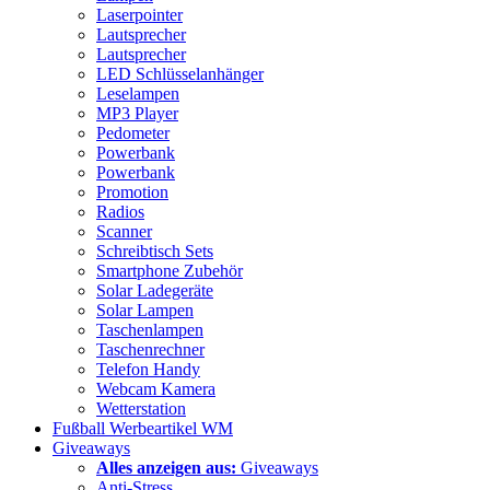
Laserpointer
Lautsprecher
Lautsprecher
LED Schlüsselanhänger
Leselampen
MP3 Player
Pedometer
Powerbank
Powerbank
Promotion
Radios
Scanner
Schreibtisch Sets
Smartphone Zubehör
Solar Ladegeräte
Solar Lampen
Taschenlampen
Taschenrechner
Telefon Handy
Webcam Kamera
Wetterstation
Fußball Werbeartikel WM
Giveaways
Alles anzeigen aus:
Giveaways
Anti-Stress