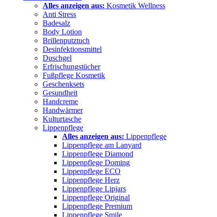
Alles anzeigen aus:
Kosmetik Wellness
Anti Stress
Badesalz
Body Lotion
Brillenputztuch
Desinfektionsmittel
Duschgel
Erfrischungstücher
Fußpflege Kosmetik
Geschenksets
Gesundheit
Handcreme
Handwärmer
Kulturtasche
Lippenpflege
Alles anzeigen aus:
Lippenpflege
Lippenpflege am Lanyard
Lippenpflege Diamond
Lippenpflege Doming
Lippenpflege ECO
Lippenpflege Herz
Lippenpflege Lipjars
Lippenpflege Original
Lippenpflege Premium
Lippenpflege Smile