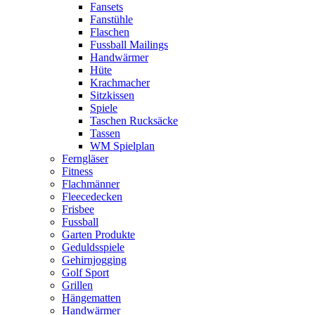
Fansets
Fanstühle
Flaschen
Fussball Mailings
Handwärmer
Hüte
Krachmacher
Sitzkissen
Spiele
Taschen Rucksäcke
Tassen
WM Spielplan
Ferngläser
Fitness
Flachmänner
Fleecedecken
Frisbee
Fussball
Garten Produkte
Geduldsspiele
Gehirnjogging
Golf Sport
Grillen
Hängematten
Handwärmer