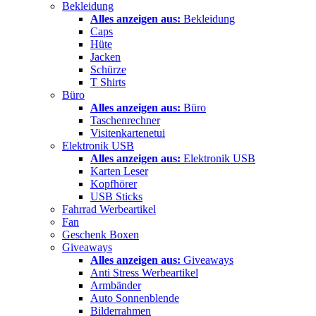
Bekleidung
Alles anzeigen aus:
Bekleidung
Caps
Hüte
Jacken
Schürze
T Shirts
Büro
Alles anzeigen aus:
Büro
Taschenrechner
Visitenkartenetui
Elektronik USB
Alles anzeigen aus:
Elektronik USB
Karten Leser
Kopfhörer
USB Sticks
Fahrrad Werbeartikel
Fan
Geschenk Boxen
Giveaways
Alles anzeigen aus:
Giveaways
Anti Stress Werbeartikel
Armbänder
Auto Sonnenblende
Bilderrahmen