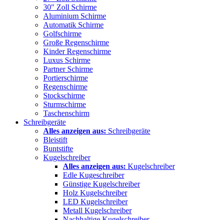
30" Zoll Schirme
Aluminium Schirme
Automatik Schirme
Golfschirme
Große Regenschirme
Kinder Regenschirme
Luxus Schirme
Partner Schirme
Portierschirme
Regenschirme
Stockschirme
Sturmschirme
Taschenschirm
Schreibgeräte
Alles anzeigen aus:
Schreibgeräte
Bleistift
Buntstifte
Kugelschreiber
Alles anzeigen aus:
Kugelschreiber
Edle Kugeschreiber
Günstige Kugelschreiber
Holz Kugelschreiber
LED Kugelschreiber
Metall Kugelschreiber
Nachhaltige Kugelschreiber