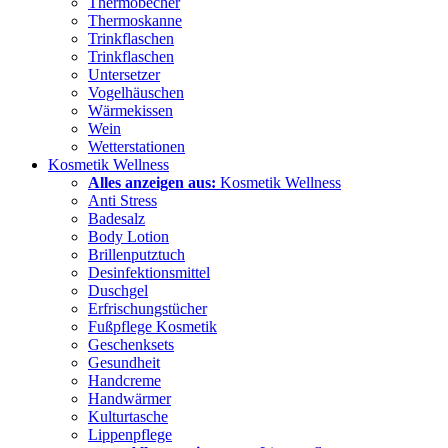
Thermobecher
Thermoskanne
Trinkflaschen
Trinkflaschen
Untersetzer
Vogelhäuschen
Wärmekissen
Wein
Wetterstationen
Kosmetik Wellness
Alles anzeigen aus:
Kosmetik Wellness
Anti Stress
Badesalz
Body Lotion
Brillenputztuch
Desinfektionsmittel
Duschgel
Erfrischungstücher
Fußpflege Kosmetik
Geschenksets
Gesundheit
Handcreme
Handwärmer
Kulturtasche
Lippenpflege