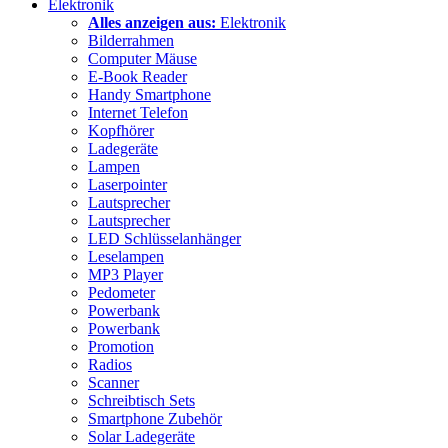
Elektronik
Alles anzeigen aus:
Elektronik
Bilderrahmen
Computer Mäuse
E-Book Reader
Handy Smartphone
Internet Telefon
Kopfhörer
Ladegeräte
Lampen
Laserpointer
Lautsprecher
Lautsprecher
LED Schlüsselanhänger
Leselampen
MP3 Player
Pedometer
Powerbank
Powerbank
Promotion
Radios
Scanner
Schreibtisch Sets
Smartphone Zubehör
Solar Ladegeräte