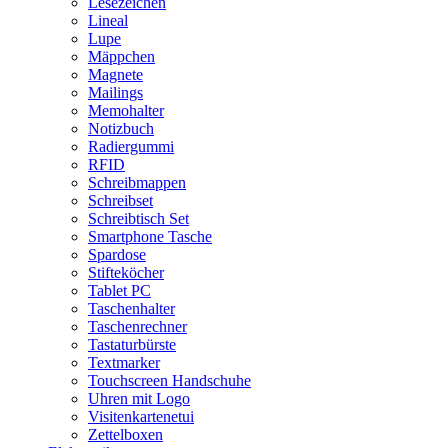
Lesezeichen
Lineal
Lupe
Mäppchen
Magnete
Mailings
Memohalter
Notizbuch
Radiergummi
RFID
Schreibmappen
Schreibset
Schreibtisch Set
Smartphone Tasche
Spardose
Stifteköcher
Tablet PC
Taschenhalter
Taschenrechner
Tastaturbürste
Textmarker
Touchscreen Handschuhe
Uhren mit Logo
Visitenkartenetui
Zettelboxen