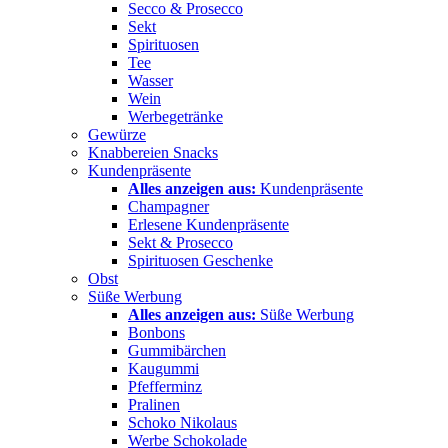
Secco & Prosecco
Sekt
Spirituosen
Tee
Wasser
Wein
Werbegetränke
Gewürze
Knabbereien Snacks
Kundenpräsente
Alles anzeigen aus:
Kundenpräsente
Champagner
Erlesene Kundenpräsente
Sekt & Prosecco
Spirituosen Geschenke
Obst
Süße Werbung
Alles anzeigen aus:
Süße Werbung
Bonbons
Gummibärchen
Kaugummi
Pfefferminz
Pralinen
Schoko Nikolaus
Werbe Schokolade