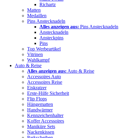
Richartz
Matten
Medaillen
Pins Anstecknadeln
Alles anzeigen aus:
Pins Anstecknadeln
Anstecknadeln
Ansteckpins
Pins
Top Werbeartikel
Vitrinen
Wahlkampf
Auto & Reise
Alles anzeigen aus:
Auto & Reise
Accessoires Auto
Accessoires Reise
Eiskratzer
Erste-Hilfe Sicherheit
Flip Flops
Hängematten
Handwärmer
Kennzeichenhalter
Koffer Accessoires
Maniküre Sets
Nackenkissen
Parkscheiben