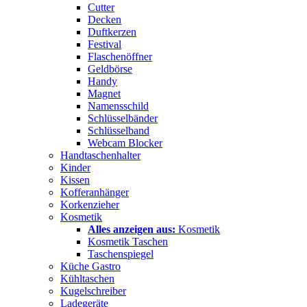
Cutter
Decken
Duftkerzen
Festival
Flaschenöffner
Geldbörse
Handy
Magnet
Namensschild
Schlüsselbänder
Schlüsselband
Webcam Blocker
Handtaschenhalter
Kinder
Kissen
Kofferanhänger
Korkenzieher
Kosmetik
Alles anzeigen aus:
Kosmetik
Kosmetik Taschen
Taschenspiegel
Küche Gastro
Kühltaschen
Kugelschreiber
Ladegeräte