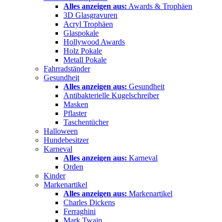
Alles anzeigen aus:
Awards & Trophäen
3D Glasgravuren
Acryl Trophäen
Glaspokale
Hollywood Awards
Holz Pokale
Metall Pokale
Fahrradständer
Gesundheit
Alles anzeigen aus:
Gesundheit
Antibakterielle Kugelschreiber
Masken
Pflaster
Taschentücher
Halloween
Hundebesitzer
Karneval
Alles anzeigen aus:
Karneval
Orden
Kinder
Markenartikel
Alles anzeigen aus:
Markenartikel
Charles Dickens
Ferraghini
Mark Twain