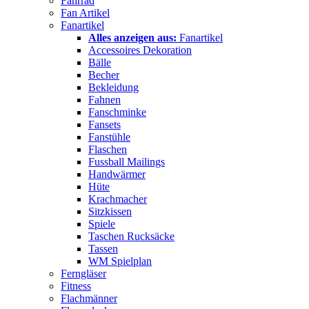
Fahrrad
Fan Artikel
Fanartikel
Alles anzeigen aus:
Fanartikel
Accessoires Dekoration
Bälle
Becher
Bekleidung
Fahnen
Fanschminke
Fansets
Fanstühle
Flaschen
Fussball Mailings
Handwärmer
Hüte
Krachmacher
Sitzkissen
Spiele
Taschen Rucksäcke
Tassen
WM Spielplan
Ferngläser
Fitness
Flachmänner