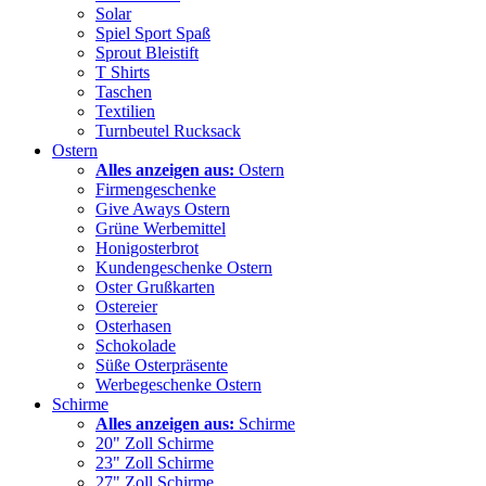
Solar
Spiel Sport Spaß
Sprout Bleistift
T Shirts
Taschen
Textilien
Turnbeutel Rucksack
Ostern
Alles anzeigen aus:
Ostern
Firmengeschenke
Give Aways Ostern
Grüne Werbemittel
Honigosterbrot
Kundengeschenke Ostern
Oster Grußkarten
Ostereier
Osterhasen
Schokolade
Süße Osterpräsente
Werbegeschenke Ostern
Schirme
Alles anzeigen aus:
Schirme
20" Zoll Schirme
23" Zoll Schirme
27" Zoll Schirme