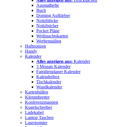
Alles anzeigen aus:
Drucksachen
Ausmalhefte
Buch
Doming Aufkleber
Notizblöcke
Notizbücher
Pocket Pläne
Weihnachtskarten
Werbemailing
Haftnotizen
Handy
Kalender
Alles anzeigen aus:
Kalender
3 Monats Kalender
Familienplaner Kalender
Kalenderbox
Tischkalender
Wandkalender
Kartenhüllen
Klemmbretter
Konferenzmappen
Kugelschreiber
Ladekabel
Laptop Taschen
Laserpointer