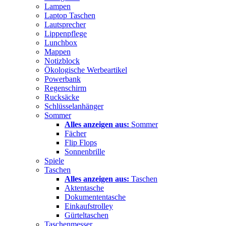
Lampen
Laptop Taschen
Lautsprecher
Lippenpflege
Lunchbox
Mappen
Notizblock
Ökologische Werbeartikel
Powerbank
Regenschirm
Rucksäcke
Schlüsselanhänger
Sommer
Alles anzeigen aus:
Sommer
Fächer
Flip Flops
Sonnenbrille
Spiele
Taschen
Alles anzeigen aus:
Taschen
Aktentasche
Dokumententasche
Einkaufstrolley
Gürteltaschen
Taschenmesser