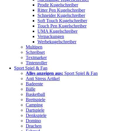
Prodir Kugelschreiber
Ritter Pen Kugelschreiber
Schneider Kugelschreiber
Soft Touch Kugelschreiber
Touch Pen Kugelschreiber
UMA Kugelschreiber
Verpackungen
Werbekugelschreiber
Multipen
Schreibset
Textmarker
Tintenroller
Sport Spiel & Fan
Alles anzeigen aus:
Sport Spiel & Fan
Anti Stress Artikel
Badeente
Bälle
Basketball
Brettspiele
Camping
Dartspiele
Denkspiele
Domino
Drachen