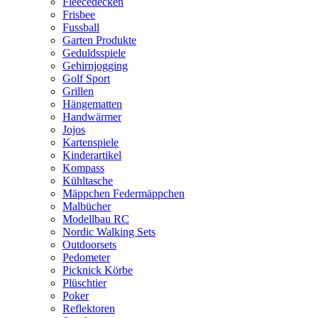
Fleecedecken
Frisbee
Fussball
Garten Produkte
Geduldsspiele
Gehirnjogging
Golf Sport
Grillen
Hängematten
Handwärmer
Jojos
Kartenspiele
Kinderartikel
Kompass
Kühltasche
Mäppchen Federmäppchen
Malbücher
Modellbau RC
Nordic Walking Sets
Outdoorsets
Pedometer
Picknick Körbe
Plüschtier
Poker
Reflektoren