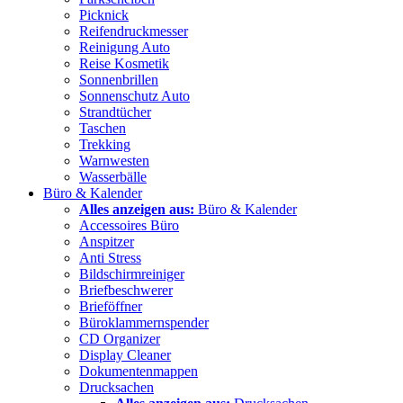
Picknick
Reifendruckmesser
Reinigung Auto
Reise Kosmetik
Sonnenbrillen
Sonnenschutz Auto
Strandtücher
Taschen
Trekking
Warnwesten
Wasserbälle
Büro & Kalender
Alles anzeigen aus:
Büro & Kalender
Accessoires Büro
Anspitzer
Anti Stress
Bildschirmreiniger
Briefbeschwerer
Brieföffner
Büroklammernspender
CD Organizer
Display Cleaner
Dokumentenmappen
Drucksachen