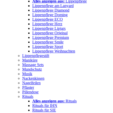
Alles anzeigen aus:
Lippenpflege
Lippenpflege am Lanyard
Lippenpflege Diamond
Lippenpflege Doming
Lippenpflege ECO
Lippenpflege Herz
Lippenpflege Lipjars
Lippenpflege Original
Lippenpflege Premium
Lippenpflege Smile
Lippenpflege Sport
Lippenpflege Weihnachten
Lippenpflegestift
Maniküre
Massage Sets
Mundschutz
Musik
Nackenkissen
Nagelfeilen
Pflaster
Pillendose
Rituals
Alles anzeigen aus:
Rituals
Rituals für IHN
Rituals für SIE