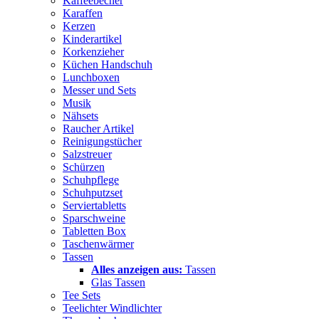
Kaffeebecher
Karaffen
Kerzen
Kinderartikel
Korkenzieher
Küchen Handschuh
Lunchboxen
Messer und Sets
Musik
Nähsets
Raucher Artikel
Reinigungstücher
Salzstreuer
Schürzen
Schuhpflege
Schuhputzset
Serviertabletts
Sparschweine
Tabletten Box
Taschenwärmer
Tassen
Alles anzeigen aus:
Tassen
Glas Tassen
Tee Sets
Teelichter Windlichter