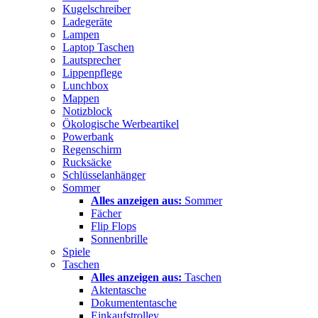
Kugelschreiber
Ladegeräte
Lampen
Laptop Taschen
Lautsprecher
Lippenpflege
Lunchbox
Mappen
Notizblock
Ökologische Werbeartikel
Powerbank
Regenschirm
Rucksäcke
Schlüsselanhänger
Sommer
Alles anzeigen aus:
Sommer
Fächer
Flip Flops
Sonnenbrille
Spiele
Taschen
Alles anzeigen aus:
Taschen
Aktentasche
Dokumententasche
Einkaufstrolley