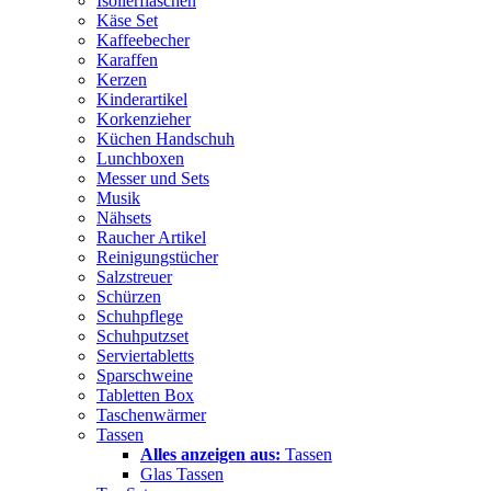
Isolierflaschen
Käse Set
Kaffeebecher
Karaffen
Kerzen
Kinderartikel
Korkenzieher
Küchen Handschuh
Lunchboxen
Messer und Sets
Musik
Nähsets
Raucher Artikel
Reinigungstücher
Salzstreuer
Schürzen
Schuhpflege
Schuhputzset
Serviertabletts
Sparschweine
Tabletten Box
Taschenwärmer
Tassen
Alles anzeigen aus:
Tassen
Glas Tassen