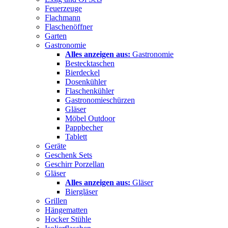
Feuerzeuge
Flachmann
Flaschenöffner
Garten
Gastronomie
Alles anzeigen aus:
Gastronomie
Bestecktaschen
Bierdeckel
Dosenkühler
Flaschenkühler
Gastronomieschürzen
Gläser
Möbel Outdoor
Pappbecher
Tablett
Geräte
Geschenk Sets
Geschirr Porzellan
Gläser
Alles anzeigen aus:
Gläser
Biergläser
Grillen
Hängematten
Hocker Stühle