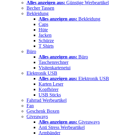
Alles anzeigen aus:
Günstige Werbeartikel
Becher Tassen
Bekleidung
Alles anzeigen aus:
Bekleidung
Caps
Hüte
Jacken
Schürze
T Shirts
Büro
Alles anzeigen aus:
Büro
Taschenrechner
Visitenkartenetui
Elektronik USB
Alles anzeigen aus:
Elektronik USB
Karten Leser
Kopfhörer
USB Sticks
Fahrrad Werbeartikel
Fan
Geschenk Boxen
Giveaways
Alles anzeigen aus:
Giveaways
Anti Stress Werbeartikel
Armbänder