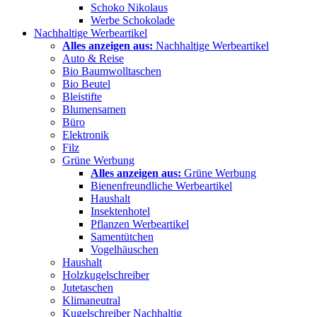
Schoko Nikolaus
Werbe Schokolade
Nachhaltige Werbeartikel
Alles anzeigen aus:
Nachhaltige Werbeartikel
Auto & Reise
Bio Baumwolltaschen
Bio Beutel
Bleistifte
Blumensamen
Büro
Elektronik
Filz
Grüne Werbung
Alles anzeigen aus:
Grüne Werbung
Bienenfreundliche Werbeartikel
Haushalt
Insektenhotel
Pflanzen Werbeartikel
Samentütchen
Vogelhäuschen
Haushalt
Holzkugelschreiber
Jutetaschen
Klimaneutral
Kugelschreiber Nachhaltig