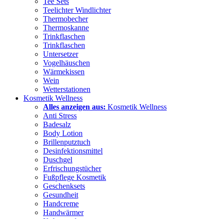
Tee Sets
Teelichter Windlichter
Thermobecher
Thermoskanne
Trinkflaschen
Trinkflaschen
Untersetzer
Vogelhäuschen
Wärmekissen
Wein
Wetterstationen
Kosmetik Wellness
Alles anzeigen aus:
Kosmetik Wellness
Anti Stress
Badesalz
Body Lotion
Brillenputztuch
Desinfektionsmittel
Duschgel
Erfrischungstücher
Fußpflege Kosmetik
Geschenksets
Gesundheit
Handcreme
Handwärmer