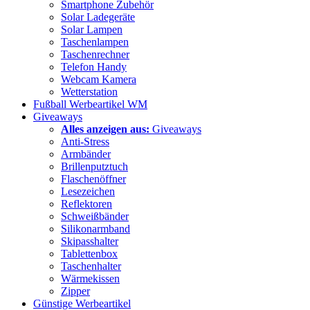
Smartphone Zubehör
Solar Ladegeräte
Solar Lampen
Taschenlampen
Taschenrechner
Telefon Handy
Webcam Kamera
Wetterstation
Fußball Werbeartikel WM
Giveaways
Alles anzeigen aus:
Giveaways
Anti-Stress
Armbänder
Brillenputztuch
Flaschenöffner
Lesezeichen
Reflektoren
Schweißbänder
Silikonarmband
Skipasshalter
Tablettenbox
Taschenhalter
Wärmekissen
Zipper
Günstige Werbeartikel