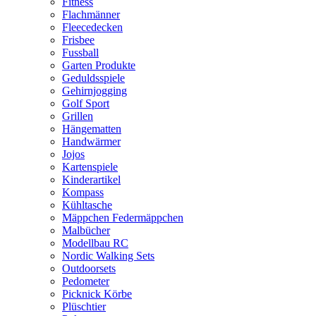
Fitness
Flachmänner
Fleecedecken
Frisbee
Fussball
Garten Produkte
Geduldsspiele
Gehirnjogging
Golf Sport
Grillen
Hängematten
Handwärmer
Jojos
Kartenspiele
Kinderartikel
Kompass
Kühltasche
Mäppchen Federmäppchen
Malbücher
Modellbau RC
Nordic Walking Sets
Outdoorsets
Pedometer
Picknick Körbe
Plüschtier