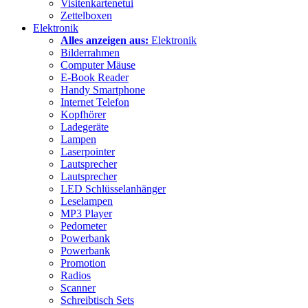
Visitenkartenetui
Zettelboxen
Elektronik
Alles anzeigen aus:
Elektronik
Bilderrahmen
Computer Mäuse
E-Book Reader
Handy Smartphone
Internet Telefon
Kopfhörer
Ladegeräte
Lampen
Laserpointer
Lautsprecher
Lautsprecher
LED Schlüsselanhänger
Leselampen
MP3 Player
Pedometer
Powerbank
Powerbank
Promotion
Radios
Scanner
Schreibtisch Sets