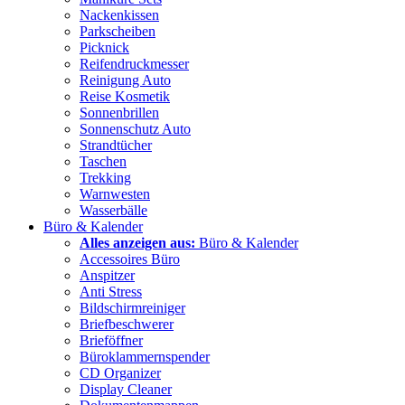
Nackenkissen
Parkscheiben
Picknick
Reifendruckmesser
Reinigung Auto
Reise Kosmetik
Sonnenbrillen
Sonnenschutz Auto
Strandtücher
Taschen
Trekking
Warnwesten
Wasserbälle
Büro & Kalender
Alles anzeigen aus:
Büro & Kalender
Accessoires Büro
Anspitzer
Anti Stress
Bildschirmreiniger
Briefbeschwerer
Brieföffner
Büroklammernspender
CD Organizer
Display Cleaner