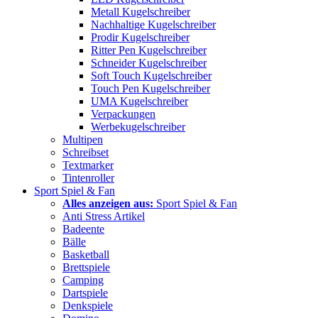
Metall Kugelschreiber
Nachhaltige Kugelschreiber
Prodir Kugelschreiber
Ritter Pen Kugelschreiber
Schneider Kugelschreiber
Soft Touch Kugelschreiber
Touch Pen Kugelschreiber
UMA Kugelschreiber
Verpackungen
Werbekugelschreiber
Multipen
Schreibset
Textmarker
Tintenroller
Sport Spiel & Fan
Alles anzeigen aus:
Sport Spiel & Fan
Anti Stress Artikel
Badeente
Bälle
Basketball
Brettspiele
Camping
Dartspiele
Denkspiele