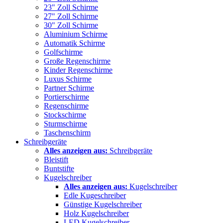
23" Zoll Schirme
27" Zoll Schirme
30" Zoll Schirme
Aluminium Schirme
Automatik Schirme
Golfschirme
Große Regenschirme
Kinder Regenschirme
Luxus Schirme
Partner Schirme
Portierschirme
Regenschirme
Stockschirme
Sturmschirme
Taschenschirm
Schreibgeräte
Alles anzeigen aus:
Schreibgeräte
Bleistift
Buntstifte
Kugelschreiber
Alles anzeigen aus:
Kugelschreiber
Edle Kugeschreiber
Günstige Kugelschreiber
Holz Kugelschreiber
LED Kugelschreiber