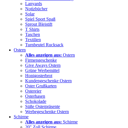
Lanyards
Notizbücher
Solar
Spiel Sport Spaß
Sprout Bleistift
T Shirts
Taschen
Textilien
Turnbeutel Rucksack
Ostern
Alles anzeigen aus:
Ostern
Firmengeschenke
Give Aways Ostern
Grüne Werbemittel
Honigosterbrot
Kundengeschenke Ostern
Oster Grußkarten
Ostereier
Osterhasen
Schokolade
Süße Osterpräsente
Werbegeschenke Ostern
Schirme
Alles anzeigen aus:
Schirme
20" Zoll Schirme