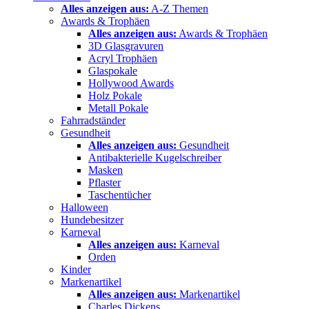
Alles anzeigen aus:
A-Z Themen
Awards & Trophäen
Alles anzeigen aus:
Awards & Trophäen
3D Glasgravuren
Acryl Trophäen
Glaspokale
Hollywood Awards
Holz Pokale
Metall Pokale
Fahrradständer
Gesundheit
Alles anzeigen aus:
Gesundheit
Antibakterielle Kugelschreiber
Masken
Pflaster
Taschentücher
Halloween
Hundebesitzer
Karneval
Alles anzeigen aus:
Karneval
Orden
Kinder
Markenartikel
Alles anzeigen aus:
Markenartikel
Charles Dickens