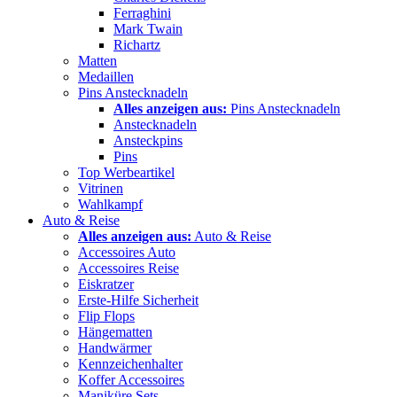
Ferraghini
Mark Twain
Richartz
Matten
Medaillen
Pins Anstecknadeln
Alles anzeigen aus:
Pins Anstecknadeln
Anstecknadeln
Ansteckpins
Pins
Top Werbeartikel
Vitrinen
Wahlkampf
Auto & Reise
Alles anzeigen aus:
Auto & Reise
Accessoires Auto
Accessoires Reise
Eiskratzer
Erste-Hilfe Sicherheit
Flip Flops
Hängematten
Handwärmer
Kennzeichenhalter
Koffer Accessoires
Maniküre Sets