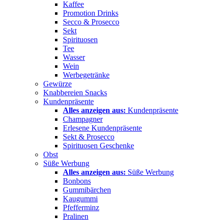
Kaffee
Promotion Drinks
Secco & Prosecco
Sekt
Spirituosen
Tee
Wasser
Wein
Werbegetränke
Gewürze
Knabbereien Snacks
Kundenpräsente
Alles anzeigen aus:
Kundenpräsente
Champagner
Erlesene Kundenpräsente
Sekt & Prosecco
Spirituosen Geschenke
Obst
Süße Werbung
Alles anzeigen aus:
Süße Werbung
Bonbons
Gummibärchen
Kaugummi
Pfefferminz
Pralinen