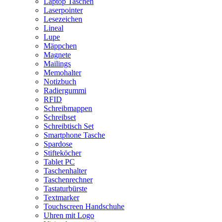
Laptop Taschen
Laserpointer
Lesezeichen
Lineal
Lupe
Mäppchen
Magnete
Mailings
Memohalter
Notizbuch
Radiergummi
RFID
Schreibmappen
Schreibset
Schreibtisch Set
Smartphone Tasche
Spardose
Stifteköcher
Tablet PC
Taschenhalter
Taschenrechner
Tastaturbürste
Textmarker
Touchscreen Handschuhe
Uhren mit Logo