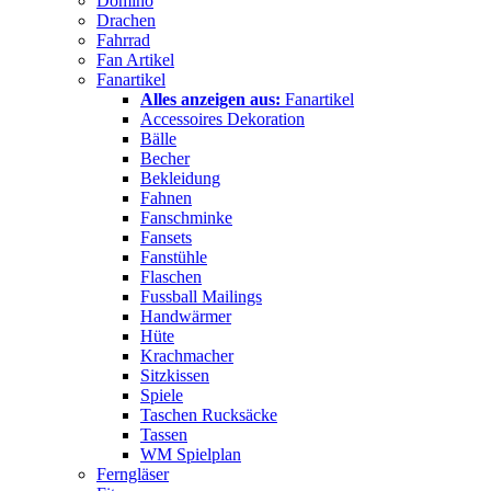
Domino
Drachen
Fahrrad
Fan Artikel
Fanartikel
Alles anzeigen aus:
Fanartikel
Accessoires Dekoration
Bälle
Becher
Bekleidung
Fahnen
Fanschminke
Fansets
Fanstühle
Flaschen
Fussball Mailings
Handwärmer
Hüte
Krachmacher
Sitzkissen
Spiele
Taschen Rucksäcke
Tassen
WM Spielplan
Ferngläser