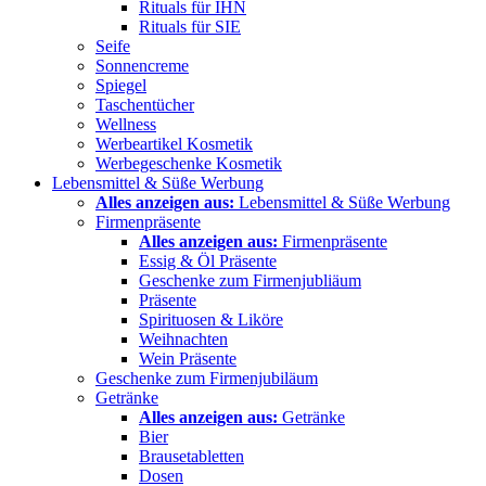
Rituals für IHN
Rituals für SIE
Seife
Sonnencreme
Spiegel
Taschentücher
Wellness
Werbeartikel Kosmetik
Werbegeschenke Kosmetik
Lebensmittel & Süße Werbung
Alles anzeigen aus:
Lebensmittel & Süße Werbung
Firmenpräsente
Alles anzeigen aus:
Firmenpräsente
Essig & Öl Präsente
Geschenke zum Firmenjubliäum
Präsente
Spirituosen & Liköre
Weihnachten
Wein Präsente
Geschenke zum Firmenjubiläum
Getränke
Alles anzeigen aus:
Getränke
Bier
Brausetabletten
Dosen