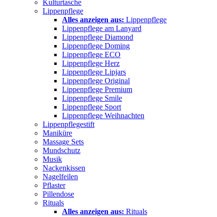
Kulturtasche
Lippenpflege
Alles anzeigen aus:
Lippenpflege
Lippenpflege am Lanyard
Lippenpflege Diamond
Lippenpflege Doming
Lippenpflege ECO
Lippenpflege Herz
Lippenpflege Lipjars
Lippenpflege Original
Lippenpflege Premium
Lippenpflege Smile
Lippenpflege Sport
Lippenpflege Weihnachten
Lippenpflegestift
Maniküre
Massage Sets
Mundschutz
Musik
Nackenkissen
Nagelfeilen
Pflaster
Pillendose
Rituals
Alles anzeigen aus:
Rituals