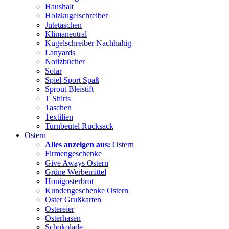
Haushalt
Holzkugelschreiber
Jutetaschen
Klimaneutral
Kugelschreiber Nachhaltig
Lanyards
Notizbücher
Solar
Spiel Sport Spaß
Sprout Bleistift
T Shirts
Taschen
Textilien
Turnbeutel Rucksack
Ostern
Alles anzeigen aus:
Ostern
Firmengeschenke
Give Aways Ostern
Grüne Werbemittel
Honigosterbrot
Kundengeschenke Ostern
Oster Grußkarten
Ostereier
Osterhasen
Schokolade