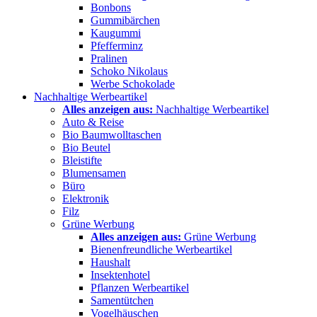
Bonbons
Gummibärchen
Kaugummi
Pfefferminz
Pralinen
Schoko Nikolaus
Werbe Schokolade
Nachhaltige Werbeartikel
Alles anzeigen aus:
Nachhaltige Werbeartikel
Auto & Reise
Bio Baumwolltaschen
Bio Beutel
Bleistifte
Blumensamen
Büro
Elektronik
Filz
Grüne Werbung
Alles anzeigen aus:
Grüne Werbung
Bienenfreundliche Werbeartikel
Haushalt
Insektenhotel
Pflanzen Werbeartikel
Samentütchen
Vogelhäuschen