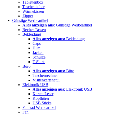
Tablettenbox
Taschenhalter
Wärmekissen
Zipper
Günstige Werbeartikel
Alles anzeigen aus:
Günstige Werbeartikel
Becher Tassen
Bekleidung
Alles anzeigen aus:
Bekleidung
Caps
Hüte
Jacken
Schürze
T Shirts
Büro
Alles anzeigen aus:
Büro
Taschenrechner
Visitenkartenetui
Elektronik USB
Alles anzeigen aus:
Elektronik USB
Karten Leser
Kopfhörer
USB Sticks
Fahrrad Werbeartikel
Fan