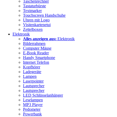
Taschenrechner
Tastaturbürste
Textmarker
Touchscreen Handschuhe
Uhren mit Logo
Visitenkartenetui
Zettelboxen
Elektronik
Alles anzeigen aus:
Elektronik
Bilderrahmen
Computer Mäuse
E-Book Reader
Handy Smartphone
Internet Telefon
Kopfhörer
Ladegeräte
Lampen
Laserpointer
Lautsprecher
Lautsprecher
LED Schlüsselanhänger
Leselampen
MP3 Player
Pedometer
Powerbank