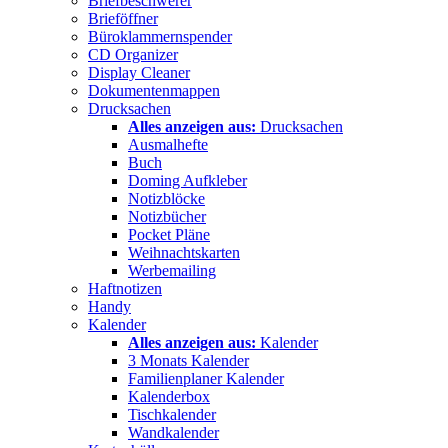
Briefbeschwerer
Brieföffner
Büroklammernspender
CD Organizer
Display Cleaner
Dokumentenmappen
Drucksachen
Alles anzeigen aus:
Drucksachen
Ausmalhefte
Buch
Doming Aufkleber
Notizblöcke
Notizbücher
Pocket Pläne
Weihnachtskarten
Werbemailing
Haftnotizen
Handy
Kalender
Alles anzeigen aus:
Kalender
3 Monats Kalender
Familienplaner Kalender
Kalenderbox
Tischkalender
Wandkalender