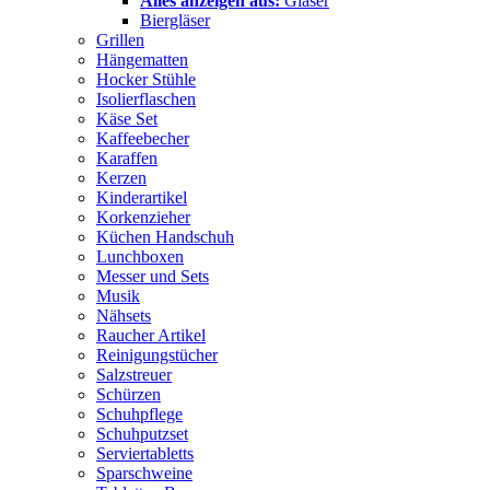
Alles anzeigen aus:
Gläser
Biergläser
Grillen
Hängematten
Hocker Stühle
Isolierflaschen
Käse Set
Kaffeebecher
Karaffen
Kerzen
Kinderartikel
Korkenzieher
Küchen Handschuh
Lunchboxen
Messer und Sets
Musik
Nähsets
Raucher Artikel
Reinigungstücher
Salzstreuer
Schürzen
Schuhpflege
Schuhputzset
Serviertabletts
Sparschweine