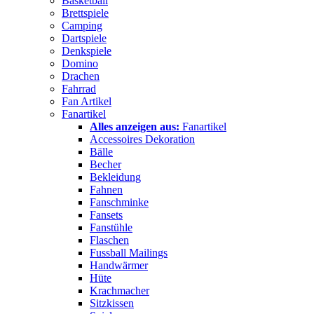
Basketball
Brettspiele
Camping
Dartspiele
Denkspiele
Domino
Drachen
Fahrrad
Fan Artikel
Fanartikel
Alles anzeigen aus:
Fanartikel
Accessoires Dekoration
Bälle
Becher
Bekleidung
Fahnen
Fanschminke
Fansets
Fanstühle
Flaschen
Fussball Mailings
Handwärmer
Hüte
Krachmacher
Sitzkissen