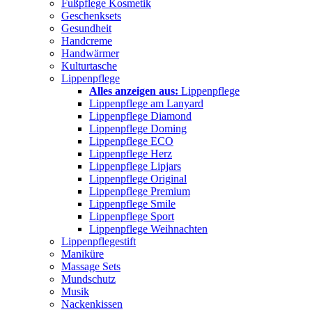
Fußpflege Kosmetik
Geschenksets
Gesundheit
Handcreme
Handwärmer
Kulturtasche
Lippenpflege
Alles anzeigen aus:
Lippenpflege
Lippenpflege am Lanyard
Lippenpflege Diamond
Lippenpflege Doming
Lippenpflege ECO
Lippenpflege Herz
Lippenpflege Lipjars
Lippenpflege Original
Lippenpflege Premium
Lippenpflege Smile
Lippenpflege Sport
Lippenpflege Weihnachten
Lippenpflegestift
Maniküre
Massage Sets
Mundschutz
Musik
Nackenkissen