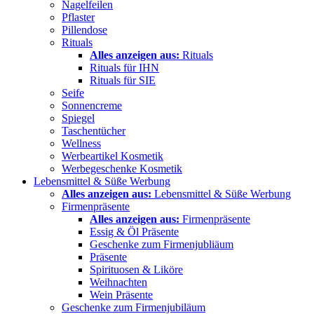
Nagelfeilen
Pflaster
Pillendose
Rituals
Alles anzeigen aus:
Rituals
Rituals für IHN
Rituals für SIE
Seife
Sonnencreme
Spiegel
Taschentücher
Wellness
Werbeartikel Kosmetik
Werbegeschenke Kosmetik
Lebensmittel & Süße Werbung
Alles anzeigen aus:
Lebensmittel & Süße Werbung
Firmenpräsente
Alles anzeigen aus:
Firmenpräsente
Essig & Öl Präsente
Geschenke zum Firmenjubliäum
Präsente
Spirituosen & Liköre
Weihnachten
Wein Präsente
Geschenke zum Firmenjubiläum