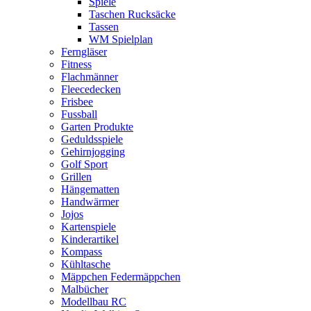
Spiele
Taschen Rucksäcke
Tassen
WM Spielplan
Ferngläser
Fitness
Flachmänner
Fleecedecken
Frisbee
Fussball
Garten Produkte
Geduldsspiele
Gehirnjogging
Golf Sport
Grillen
Hängematten
Handwärmer
Jojos
Kartenspiele
Kinderartikel
Kompass
Kühltasche
Mäppchen Federmäppchen
Malbücher
Modellbau RC