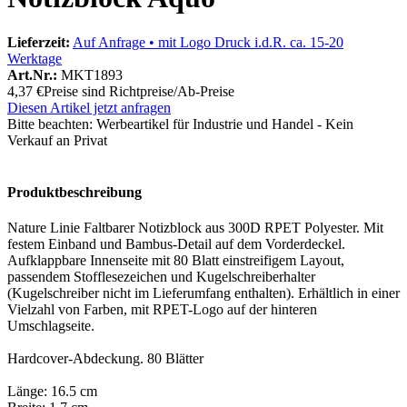
Lieferzeit:
Auf Anfrage • mit Logo Druck i.d.R. ca. 15-20
Werktage
Art.Nr.:
MKT1893
4,37 €
Preise sind Richtpreise/Ab-Preise
Diesen Artikel jetzt anfragen
Bitte beachten:
Werbeartikel für Industrie und Handel - Kein
Verkauf an Privat
Produktbeschreibung
Nature Linie Faltbarer Notizblock aus 300D RPET Polyester. Mit
festem Einband und Bambus-Detail auf dem Vorderdeckel.
Aufklappbare Innenseite mit 80 Blatt einstreifigem Layout,
passendem Stofflesezeichen und Kugelschreiberhalter
(Kugelschreiber nicht im Lieferumfang enthalten). Erhältlich in einer
Vielzahl von Farben, mit RPET-Logo auf der hinteren
Umschlagseite.
Hardcover-Abdeckung. 80 Blätter
Länge: 16.5 cm