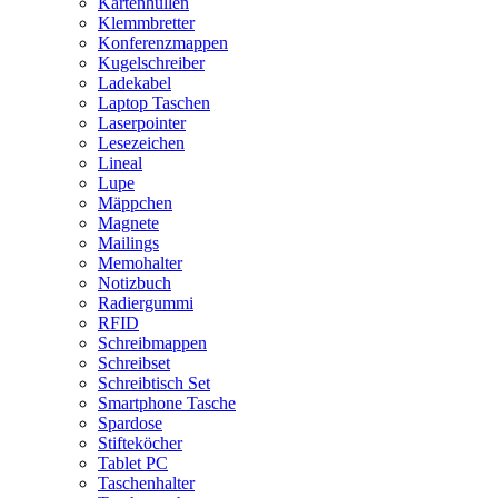
Kartenhüllen
Klemmbretter
Konferenzmappen
Kugelschreiber
Ladekabel
Laptop Taschen
Laserpointer
Lesezeichen
Lineal
Lupe
Mäppchen
Magnete
Mailings
Memohalter
Notizbuch
Radiergummi
RFID
Schreibmappen
Schreibset
Schreibtisch Set
Smartphone Tasche
Spardose
Stifteköcher
Tablet PC
Taschenhalter