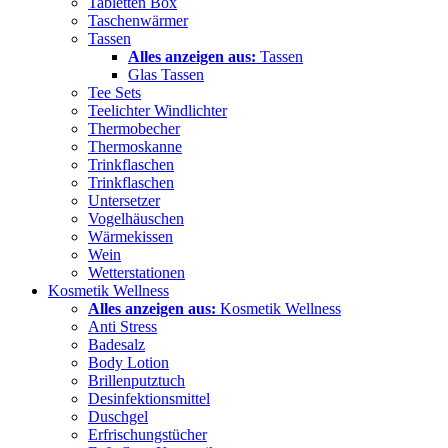
Tabletten Box
Taschenwärmer
Tassen
Alles anzeigen aus:
Tassen
Glas Tassen
Tee Sets
Teelichter Windlichter
Thermobecher
Thermoskanne
Trinkflaschen
Trinkflaschen
Untersetzer
Vogelhäuschen
Wärmekissen
Wein
Wetterstationen
Kosmetik Wellness
Alles anzeigen aus:
Kosmetik Wellness
Anti Stress
Badesalz
Body Lotion
Brillenputztuch
Desinfektionsmittel
Duschgel
Erfrischungstücher