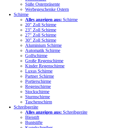
Süße Osterpräsente
Werbegeschenke Ostern
Schirme
Alles anzeigen aus:
Schirme
20" Zoll Schirme
23" Zoll Schirme
27" Zoll Schirme
30" Zoll Schirme
Aluminium Schirme
Automatik Schirme
Golfschirme
Große Regenschirme
Kinder Regenschirme
Luxus Schirme
Partner Schirme
Portierschirme
Regenschirme
Stockschirme
Sturmschirme
Taschenschirm
Schreibgeräte
Alles anzeigen aus:
Schreibgeräte
Bleistift
Buntstifte
Kugelschreiber