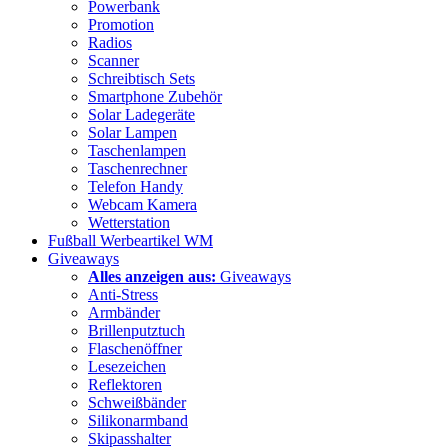
Powerbank
Promotion
Radios
Scanner
Schreibtisch Sets
Smartphone Zubehör
Solar Ladegeräte
Solar Lampen
Taschenlampen
Taschenrechner
Telefon Handy
Webcam Kamera
Wetterstation
Fußball Werbeartikel WM
Giveaways
Alles anzeigen aus:
Giveaways
Anti-Stress
Armbänder
Brillenputztuch
Flaschenöffner
Lesezeichen
Reflektoren
Schweißbänder
Silikonarmband
Skipasshalter