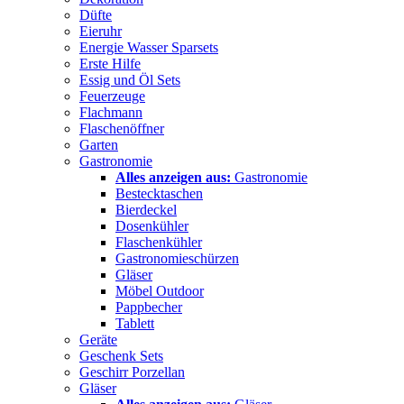
Düfte
Eieruhr
Energie Wasser Sparsets
Erste Hilfe
Essig und Öl Sets
Feuerzeuge
Flachmann
Flaschenöffner
Garten
Gastronomie
Alles anzeigen aus:
Gastronomie
Bestecktaschen
Bierdeckel
Dosenkühler
Flaschenkühler
Gastronomieschürzen
Gläser
Möbel Outdoor
Pappbecher
Tablett
Geräte
Geschenk Sets
Geschirr Porzellan
Gläser