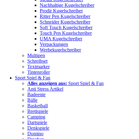
Nachhaltige Kugelschreiber
Prodir Kugelschreiber
Ritter Pen Kugelschreiber
Schneider Kugelschreiber
Soft Touch Kugelschreiber
Touch Pen Kugelschreiber
UMA Kugelschreiber
Verpackungen
Werbekugelschreiber
Multipen
Schreibset
Textmarker
Tintenroller
Sport Spiel & Fan
Alles anzeigen aus:
Sport Spiel & Fan
Anti Stress Artikel
Badeente
Bälle
Basketball
Brettspiele
Camping
Dartspiele
Denkspiele
Domino