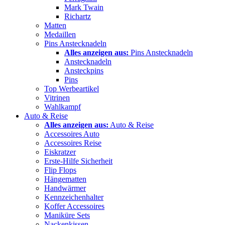
Mark Twain
Richartz
Matten
Medaillen
Pins Anstecknadeln
Alles anzeigen aus:
Pins Anstecknadeln
Anstecknadeln
Ansteckpins
Pins
Top Werbeartikel
Vitrinen
Wahlkampf
Auto & Reise
Alles anzeigen aus:
Auto & Reise
Accessoires Auto
Accessoires Reise
Eiskratzer
Erste-Hilfe Sicherheit
Flip Flops
Hängematten
Handwärmer
Kennzeichenhalter
Koffer Accessoires
Maniküre Sets
Nackenkissen