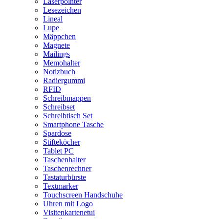
Laserpointer
Lesezeichen
Lineal
Lupe
Mäppchen
Magnete
Mailings
Memohalter
Notizbuch
Radiergummi
RFID
Schreibmappen
Schreibset
Schreibtisch Set
Smartphone Tasche
Spardose
Stifteköcher
Tablet PC
Taschenhalter
Taschenrechner
Tastaturbürste
Textmarker
Touchscreen Handschuhe
Uhren mit Logo
Visitenkartenetui