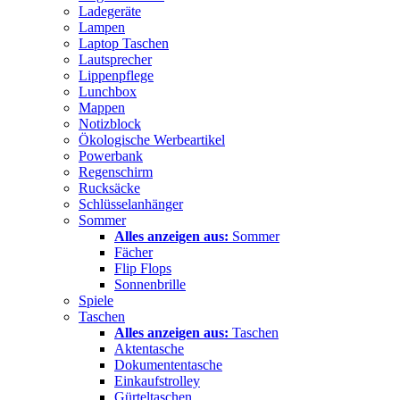
Ladegeräte
Lampen
Laptop Taschen
Lautsprecher
Lippenpflege
Lunchbox
Mappen
Notizblock
Ökologische Werbeartikel
Powerbank
Regenschirm
Rucksäcke
Schlüsselanhänger
Sommer
Alles anzeigen aus:
Sommer
Fächer
Flip Flops
Sonnenbrille
Spiele
Taschen
Alles anzeigen aus:
Taschen
Aktentasche
Dokumententasche
Einkaufstrolley
Gürteltaschen