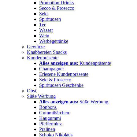
Promotion Drinks
Secco & Prosecco
Sekt
Spirituosen
Tee
Wasser
Wein
Werbegetränke
Gewürze
Knabbereien Snacks
Kundenpräsente
Alles anzeigen aus:
Kundenpräsente
Champagner
Erlesene Kundenpräsente
Sekt & Prosecco
Spirituosen Geschenke
Obst
Süße Werbung
Alles anzeigen aus:
Süße Werbung
Bonbons
Gummibärchen
Kaugummi
Pfefferminz
Pralinen
Schoko Nikolaus