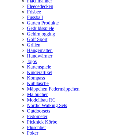
Flachmänner
Fleecedecken
Frisbee
Fussball
Garten Produkte
Geduldsspiele
Gehirnjogging
Golf Sport
Grillen
Hängematten
Handwärmer
Jojos
Kartenspiele
Kinderartikel
Kompass
Kühltasche
Mäppchen Federmäppchen
Malbücher
Modellbau RC
Nordic Walking Sets
Outdoorsets
Pedometer
Picknick Körbe
Plüschtier
Poker