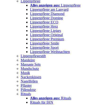
Lippenpflege
Alles anzeigen aus:
Lippenpflege
Lippenpflege am Lanyard
Lippenpflege Diamond
Lippenpflege Doming
Lippenpflege ECO
Lippenpflege Herz
Lippenpflege Lipjars
Lippenpflege Original
Lippenpflege Premium
Lippenpflege Smile
Lippenpflege Sport
Lippenpflege Weihnachten
Lippenpflegestift
Maniküre
Massage Sets
Mundschutz
Musik
Nackenkissen
Nagelfeilen
Pflaster
Pillendose
Rituals
Alles anzeigen aus:
Rituals
Rituals für IHN