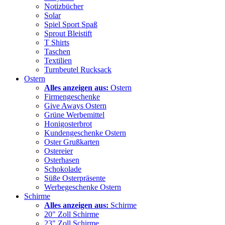
Notizbücher
Solar
Spiel Sport Spaß
Sprout Bleistift
T Shirts
Taschen
Textilien
Turnbeutel Rucksack
Ostern
Alles anzeigen aus:
Ostern
Firmengeschenke
Give Aways Ostern
Grüne Werbemittel
Honigosterbrot
Kundengeschenke Ostern
Oster Grußkarten
Ostereier
Osterhasen
Schokolade
Süße Osterpräsente
Werbegeschenke Ostern
Schirme
Alles anzeigen aus:
Schirme
20" Zoll Schirme
23" Zoll Schirme