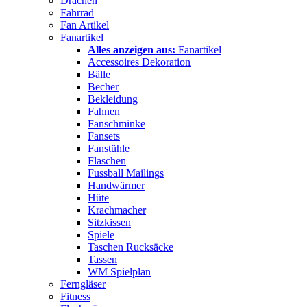
Drachen
Fahrrad
Fan Artikel
Fanartikel
Alles anzeigen aus:
Fanartikel
Accessoires Dekoration
Bälle
Becher
Bekleidung
Fahnen
Fanschminke
Fansets
Fanstühle
Flaschen
Fussball Mailings
Handwärmer
Hüte
Krachmacher
Sitzkissen
Spiele
Taschen Rucksäcke
Tassen
WM Spielplan
Ferngläser
Fitness