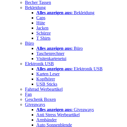
Becher Tassen
Bekleidung
Alles anzeigen aus:
Bekleidung
Caps
Hüte
Jacken
Schürze
T Shirts
Büro
Alles anzeigen aus:
Büro
Taschenrechner
Visitenkartenetui
Elektronik USB
Alles anzeigen aus:
Elektronik USB
Karten Leser
Kopfhörer
USB Sticks
Fahrrad Werbeartikel
Fan
Geschenk Boxen
Giveaways
Alles anzeigen aus:
Giveaways
Anti Stress Werbeartikel
Armbänder
Auto Sonnenblende