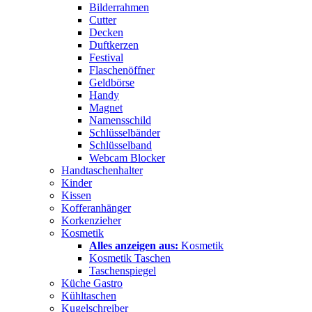
Bilderrahmen
Cutter
Decken
Duftkerzen
Festival
Flaschenöffner
Geldbörse
Handy
Magnet
Namensschild
Schlüsselbänder
Schlüsselband
Webcam Blocker
Handtaschenhalter
Kinder
Kissen
Kofferanhänger
Korkenzieher
Kosmetik
Alles anzeigen aus:
Kosmetik
Kosmetik Taschen
Taschenspiegel
Küche Gastro
Kühltaschen
Kugelschreiber