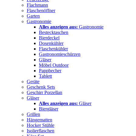
Flachmann
Flaschenöffner
Garten
Gastronomie
Alles anzeigen aus:
Gastronomie
Bestecktaschen
Bierdeckel
Dosenkühler
Flaschenkühler
Gastronomieschürzen
Gläser
Möbel Outdoor
Pappbecher
Tablett
Geräte
Geschenk Sets
Geschirr Porzellan
Gläser
Alles anzeigen aus:
Gläser
Biergläser
Grillen
Hängematten
Hocker Stühle
Isolierflaschen