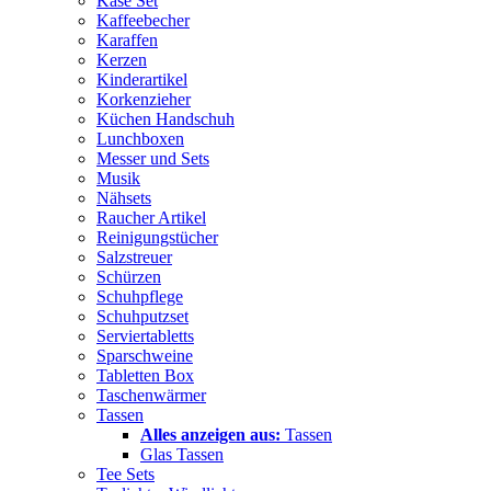
Käse Set
Kaffeebecher
Karaffen
Kerzen
Kinderartikel
Korkenzieher
Küchen Handschuh
Lunchboxen
Messer und Sets
Musik
Nähsets
Raucher Artikel
Reinigungstücher
Salzstreuer
Schürzen
Schuhpflege
Schuhputzset
Serviertabletts
Sparschweine
Tabletten Box
Taschenwärmer
Tassen
Alles anzeigen aus:
Tassen
Glas Tassen
Tee Sets