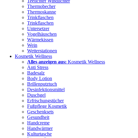
Teelichter Windlichter
Thermobecher
Thermoskanne
Trinkflaschen
Trinkflaschen
Untersetzer
Vogelhäuschen
Wärmekissen
Wein
Wetterstationen
Kosmetik Wellness
Alles anzeigen aus:
Kosmetik Wellness
Anti Stress
Badesalz
Body Lotion
Brillenputztuch
Desinfektionsmittel
Duschgel
Erfrischungstücher
Fußpflege Kosmetik
Geschenksets
Gesundheit
Handcreme
Handwärmer
Kulturtasche