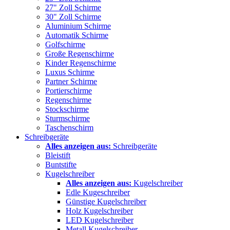
27" Zoll Schirme
30" Zoll Schirme
Aluminium Schirme
Automatik Schirme
Golfschirme
Große Regenschirme
Kinder Regenschirme
Luxus Schirme
Partner Schirme
Portierschirme
Regenschirme
Stockschirme
Sturmschirme
Taschenschirm
Schreibgeräte
Alles anzeigen aus:
Schreibgeräte
Bleistift
Buntstifte
Kugelschreiber
Alles anzeigen aus:
Kugelschreiber
Edle Kugeschreiber
Günstige Kugelschreiber
Holz Kugelschreiber
LED Kugelschreiber
Metall Kugelschreiber