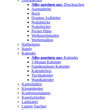
Drucksachen
Alles anzeigen aus:
Drucksachen
Ausmalhefte
Buch
Doming Aufkleber
Notizblöcke
Notizbücher
Pocket Pläne
Weihnachtskarten
Werbemailing
Haftnotizen
Handy
Kalender
Alles anzeigen aus:
Kalender
3 Monats Kalender
Familienplaner Kalender
Kalenderbox
Tischkalender
Wandkalender
Kartenhüllen
Klemmbretter
Konferenzmappen
Kugelschreiber
Ladekabel
Laptop Taschen