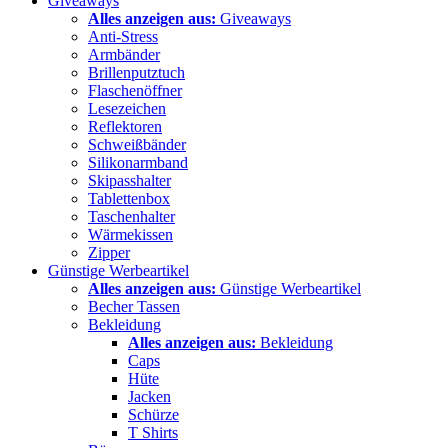
Giveaways
Alles anzeigen aus:
Giveaways
Anti-Stress
Armbänder
Brillenputztuch
Flaschenöffner
Lesezeichen
Reflektoren
Schweißbänder
Silikonarmband
Skipasshalter
Tablettenbox
Taschenhalter
Wärmekissen
Zipper
Günstige Werbeartikel
Alles anzeigen aus:
Günstige Werbeartikel
Becher Tassen
Bekleidung
Alles anzeigen aus:
Bekleidung
Caps
Hüte
Jacken
Schürze
T Shirts