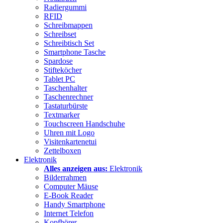
Radiergummi
RFID
Schreibmappen
Schreibset
Schreibtisch Set
Smartphone Tasche
Spardose
Stifteköcher
Tablet PC
Taschenhalter
Taschenrechner
Tastaturbürste
Textmarker
Touchscreen Handschuhe
Uhren mit Logo
Visitenkartenetui
Zettelboxen
Elektronik
Alles anzeigen aus:
Elektronik
Bilderrahmen
Computer Mäuse
E-Book Reader
Handy Smartphone
Internet Telefon
Kopfhörer