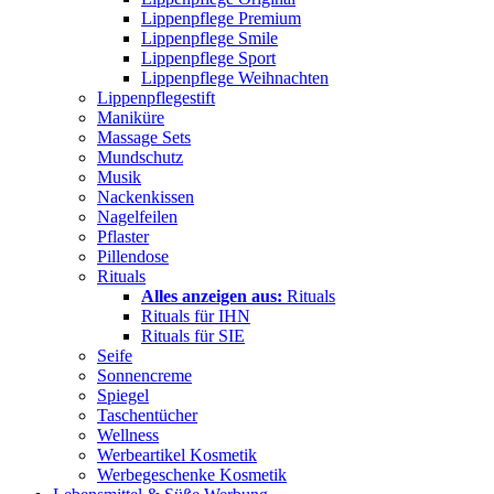
Lippenpflege Premium
Lippenpflege Smile
Lippenpflege Sport
Lippenpflege Weihnachten
Lippenpflegestift
Maniküre
Massage Sets
Mundschutz
Musik
Nackenkissen
Nagelfeilen
Pflaster
Pillendose
Rituals
Alles anzeigen aus:
Rituals
Rituals für IHN
Rituals für SIE
Seife
Sonnencreme
Spiegel
Taschentücher
Wellness
Werbeartikel Kosmetik
Werbegeschenke Kosmetik