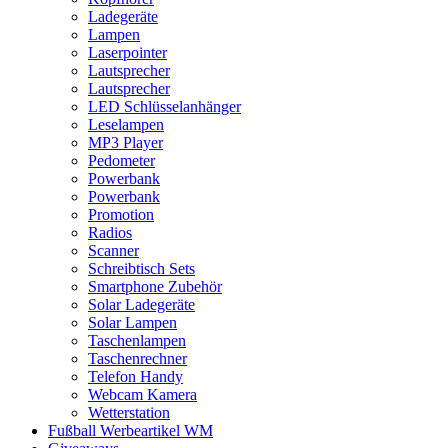
Ladegeräte
Lampen
Laserpointer
Lautsprecher
Lautsprecher
LED Schlüsselanhänger
Leselampen
MP3 Player
Pedometer
Powerbank
Powerbank
Promotion
Radios
Scanner
Schreibtisch Sets
Smartphone Zubehör
Solar Ladegeräte
Solar Lampen
Taschenlampen
Taschenrechner
Telefon Handy
Webcam Kamera
Wetterstation
Fußball Werbeartikel WM