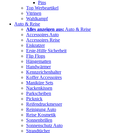
Pins
Top Werbeartikel
Vitrinen
Wahlkampf
Auto & Reise
Alles anzeigen aus:
Auto & Reise
Accessoires Auto
Accessoires Reise
Eiskratzer
Erste-Hilfe Sicherheit
Flip Flops
Hängematten
Handwärmer
Kennzeichenhalter
Koffer Accessoires
Maniküre Sets
Nackenkissen
Parkscheiben
Picknick
Reifendruckmesser
Reinigung Auto
Reise Kosmetik
Sonnenbrillen
Sonnenschutz Auto
Strandtücher