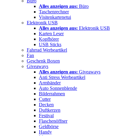
Büro
Alles anzeigen aus:
Büro
Taschenrechner
Visitenkartenetui
Elektronik USB
Alles anzeigen aus:
Elektronik USB
Karten Leser
Kopfhörer
USB Sticks
Fahrrad Werbeartikel
Fan
Geschenk Boxen
Giveaways
Alles anzeigen aus:
Giveaways
Anti Stress Werbeartikel
Armbänder
Auto Sonnenblende
Bilderrahmen
Cutter
Decken
Duftkerzen
Festival
Flaschenöffner
Geldbörse
Handy