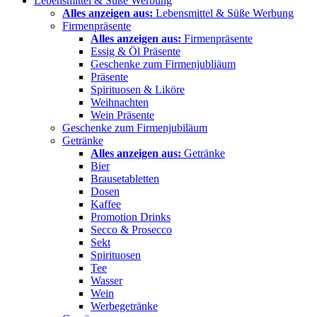
Lebensmittel & Süße Werbung
Alles anzeigen aus:
Lebensmittel & Süße Werbung
Firmenpräsente
Alles anzeigen aus:
Firmenpräsente
Essig & Öl Präsente
Geschenke zum Firmenjubliäum
Präsente
Spirituosen & Liköre
Weihnachten
Wein Präsente
Geschenke zum Firmenjubiläum
Getränke
Alles anzeigen aus:
Getränke
Bier
Brausetabletten
Dosen
Kaffee
Promotion Drinks
Secco & Prosecco
Sekt
Spirituosen
Tee
Wasser
Wein
Werbegetränke