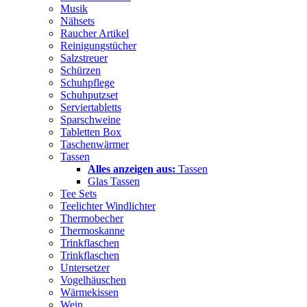
Musik
Nähsets
Raucher Artikel
Reinigungstücher
Salzstreuer
Schürzen
Schuhpflege
Schuhputzset
Serviertabletts
Sparschweine
Tabletten Box
Taschenwärmer
Tassen
Alles anzeigen aus:
Tassen
Glas Tassen
Tee Sets
Teelichter Windlichter
Thermobecher
Thermoskanne
Trinkflaschen
Trinkflaschen
Untersetzer
Vogelhäuschen
Wärmekissen
Wein