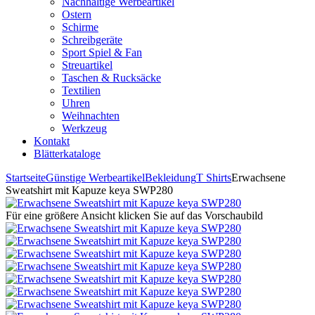
Nachhaltige Werbeartikel
Ostern
Schirme
Schreibgeräte
Sport Spiel & Fan
Streuartikel
Taschen & Rucksäcke
Textilien
Uhren
Weihnachten
Werkzeug
Kontakt
Blätterkataloge
Startseite
Günstige Werbeartikel
Bekleidung
T Shirts
Erwachsene
Sweatshirt mit Kapuze keya SWP280
Für eine größere Ansicht klicken Sie auf das Vorschaubild