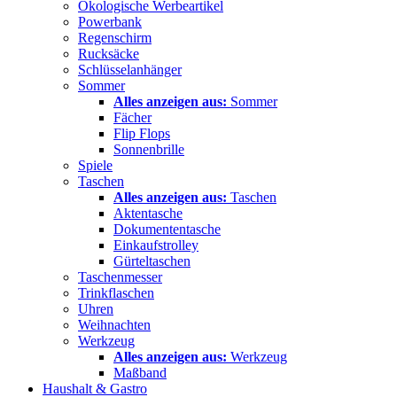
Ökologische Werbeartikel
Powerbank
Regenschirm
Rucksäcke
Schlüsselanhänger
Sommer
Alles anzeigen aus:
Sommer
Fächer
Flip Flops
Sonnenbrille
Spiele
Taschen
Alles anzeigen aus:
Taschen
Aktentasche
Dokumententasche
Einkaufstrolley
Gürteltaschen
Taschenmesser
Trinkflaschen
Uhren
Weihnachten
Werkzeug
Alles anzeigen aus:
Werkzeug
Maßband
Haushalt & Gastro