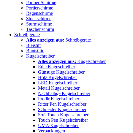
Partner Schirme
Portierschirme
Regenschirme
Stockschirme
Sturmschirme
Taschenschirm
Schreibgeräte
Alles anzeigen aus:
Schreibgeräte
Bleistift
Buntstifte
Kugelschreiber
Alles anzeigen aus:
Kugelschreiber
Edle Kugeschreiber
Günstige Kugelschreiber
Holz Kugelschreiber
LED Kugelschreiber
Metall Kugelschreiber
Nachhaltige Kugelschreiber
Prodir Kugelschreiber
Ritter Pen Kugelschreiber
Schneider Kugelschreiber
Soft Touch Kugelschreiber
Touch Pen Kugelschreiber
UMA Kugelschreiber
Verpackungen