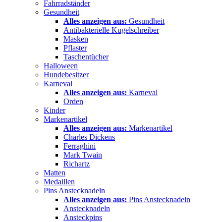
Fahrradständer
Gesundheit
Alles anzeigen aus:
Gesundheit
Antibakterielle Kugelschreiber
Masken
Pflaster
Taschentücher
Halloween
Hundebesitzer
Karneval
Alles anzeigen aus:
Karneval
Orden
Kinder
Markenartikel
Alles anzeigen aus:
Markenartikel
Charles Dickens
Ferraghini
Mark Twain
Richartz
Matten
Medaillen
Pins Anstecknadeln
Alles anzeigen aus:
Pins Anstecknadeln
Anstecknadeln
Ansteckpins