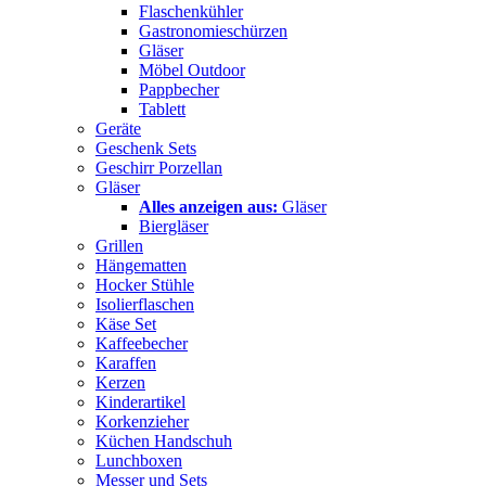
Flaschenkühler
Gastronomieschürzen
Gläser
Möbel Outdoor
Pappbecher
Tablett
Geräte
Geschenk Sets
Geschirr Porzellan
Gläser
Alles anzeigen aus:
Gläser
Biergläser
Grillen
Hängematten
Hocker Stühle
Isolierflaschen
Käse Set
Kaffeebecher
Karaffen
Kerzen
Kinderartikel
Korkenzieher
Küchen Handschuh
Lunchboxen
Messer und Sets