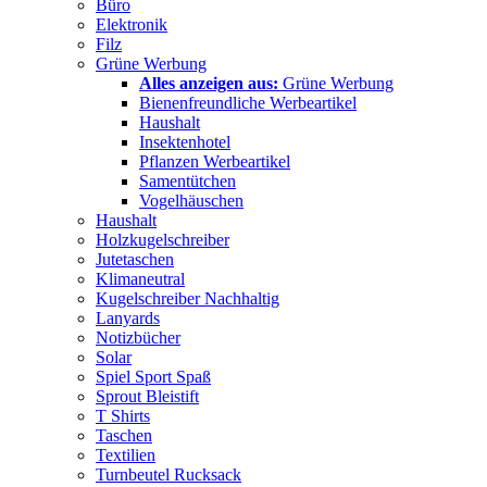
Büro
Elektronik
Filz
Grüne Werbung
Alles anzeigen aus:
Grüne Werbung
Bienenfreundliche Werbeartikel
Haushalt
Insektenhotel
Pflanzen Werbeartikel
Samentütchen
Vogelhäuschen
Haushalt
Holzkugelschreiber
Jutetaschen
Klimaneutral
Kugelschreiber Nachhaltig
Lanyards
Notizbücher
Solar
Spiel Sport Spaß
Sprout Bleistift
T Shirts
Taschen
Textilien
Turnbeutel Rucksack