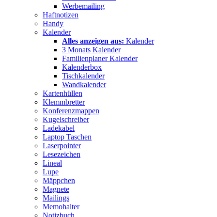
Werbemailing
Haftnotizen
Handy
Kalender
Alles anzeigen aus:
Kalender
3 Monats Kalender
Familienplaner Kalender
Kalenderbox
Tischkalender
Wandkalender
Kartenhüllen
Klemmbretter
Konferenzmappen
Kugelschreiber
Ladekabel
Laptop Taschen
Laserpointer
Lesezeichen
Lineal
Lupe
Mäppchen
Magnete
Mailings
Memohalter
Notizbuch