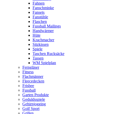
Fahnen
Fanschminke
Fansets
Fanstühle
Flaschen
Fussball Mailings
Handwärmer
Hüte
Krachmacher
Sitzkissen
Spiele
Taschen Rucksäcke
Tassen
WM Spielplan
Ferngläser
Fitness
Flachmänner
Fleecedecken
Frisbee
Fussball
Garten Produkte
Geduldsspiele
Gehirnjogging
Golf Sport
Grillen