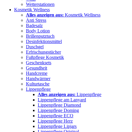
Wetterstationen
Kosmetik Wellness
Alles anzeigen aus:
Kosmetik Wellness
Anti Stress
Badesalz
Body Lotion
Brillenputztuch
Desinfektionsmittel
Duschgel
Erfrischungstücher
Fußpflege Kosmetik
Geschenksets
Gesundheit
Handcreme
Handwärmer
Kulturtasche
Lippenpflege
Alles anzeigen aus:
Lippenpflege
Lippenpflege am Lanyard
Lippenpflege Diamond
Lippenpflege Doming
Lippenpflege ECO
Lippenpflege Herz
Lippenpflege Lipjars
Lippenpflege Original