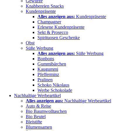
Gewürze
Knabbereien Snacks
Kundenpräsente
Alles anzeigen aus:
Kundenpräsente
Champagner
Erlesene Kundenpräsente
Sekt & Prosecco
Spirituosen Geschenke
Obst
Süße Werbung
Alles anzeigen aus:
Süße Werbung
Bonbons
Gummibärchen
Kaugummi
Pfefferminz
Pralinen
Schoko Nikolaus
Werbe Schokolade
Nachhaltige Werbeartikel
Alles anzeigen aus:
Nachhaltige Werbeartikel
Auto & Reise
Bio Baumwolltaschen
Bio Beutel
Bleistifte
Blumensamen