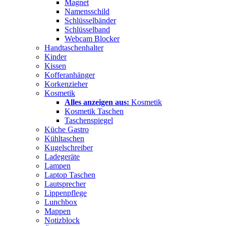
Magnet
Namensschild
Schlüsselbänder
Schlüsselband
Webcam Blocker
Handtaschenhalter
Kinder
Kissen
Kofferanhänger
Korkenzieher
Kosmetik
Alles anzeigen aus:
Kosmetik
Kosmetik Taschen
Taschenspiegel
Küche Gastro
Kühltaschen
Kugelschreiber
Ladegeräte
Lampen
Laptop Taschen
Lautsprecher
Lippenpflege
Lunchbox
Mappen
Notizblock