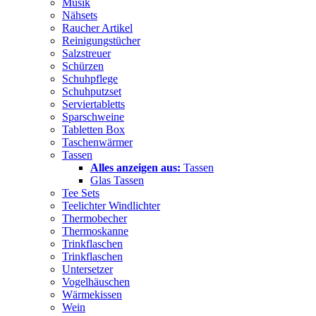
Musik
Nähsets
Raucher Artikel
Reinigungstücher
Salzstreuer
Schürzen
Schuhpflege
Schuhputzset
Serviertabletts
Sparschweine
Tabletten Box
Taschenwärmer
Tassen
Alles anzeigen aus:
Tassen
Glas Tassen
Tee Sets
Teelichter Windlichter
Thermobecher
Thermoskanne
Trinkflaschen
Trinkflaschen
Untersetzer
Vogelhäuschen
Wärmekissen
Wein