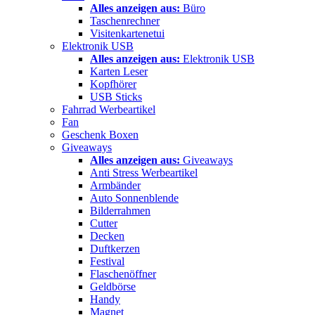
Alles anzeigen aus:
Büro
Taschenrechner
Visitenkartenetui
Elektronik USB
Alles anzeigen aus:
Elektronik USB
Karten Leser
Kopfhörer
USB Sticks
Fahrrad Werbeartikel
Fan
Geschenk Boxen
Giveaways
Alles anzeigen aus:
Giveaways
Anti Stress Werbeartikel
Armbänder
Auto Sonnenblende
Bilderrahmen
Cutter
Decken
Duftkerzen
Festival
Flaschenöffner
Geldbörse
Handy
Magnet