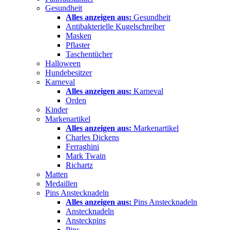
Gesundheit
Alles anzeigen aus:
Gesundheit
Antibakterielle Kugelschreiber
Masken
Pflaster
Taschentücher
Halloween
Hundebesitzer
Karneval
Alles anzeigen aus:
Karneval
Orden
Kinder
Markenartikel
Alles anzeigen aus:
Markenartikel
Charles Dickens
Ferraghini
Mark Twain
Richartz
Matten
Medaillen
Pins Anstecknadeln
Alles anzeigen aus:
Pins Anstecknadeln
Anstecknadeln
Ansteckpins
Pins