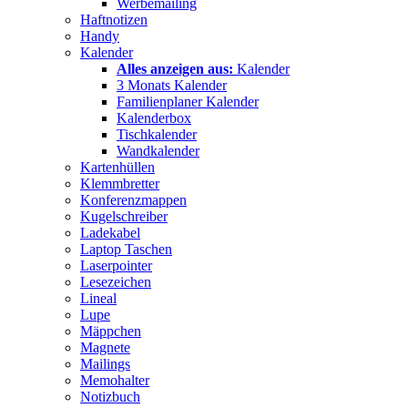
Werbemailing
Haftnotizen
Handy
Kalender
Alles anzeigen aus:
Kalender
3 Monats Kalender
Familienplaner Kalender
Kalenderbox
Tischkalender
Wandkalender
Kartenhüllen
Klemmbretter
Konferenzmappen
Kugelschreiber
Ladekabel
Laptop Taschen
Laserpointer
Lesezeichen
Lineal
Lupe
Mäppchen
Magnete
Mailings
Memohalter
Notizbuch