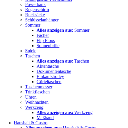
Powerbank
Regenschirm
Rucksäcke
Schlüsselanhänger
Sommer
Alles anzeigen aus:
Sommer
Fächer
Flip Flops
Sonnenbrille
Spiele
Taschen
Alles anzeigen aus:
Taschen
Aktentasche
Dokumententasche
Einkaufstrolley
Gürteltaschen
Taschenmesser
Trinkflaschen
Uhren
Weihnachten
Werkzeug
Alles anzeigen aus:
Werkzeug
Maßband
Haushalt & Gastro
Alles anzeigen aus:
Haushalt & Gastro