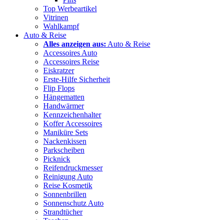
Top Werbeartikel
Vitrinen
Wahlkampf
Auto & Reise
Alles anzeigen aus:
Auto & Reise
Accessoires Auto
Accessoires Reise
Eiskratzer
Erste-Hilfe Sicherheit
Flip Flops
Hängematten
Handwärmer
Kennzeichenhalter
Koffer Accessoires
Maniküre Sets
Nackenkissen
Parkscheiben
Picknick
Reifendruckmesser
Reinigung Auto
Reise Kosmetik
Sonnenbrillen
Sonnenschutz Auto
Strandtücher