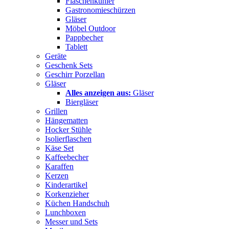
Flaschenkühler
Gastronomieschürzen
Gläser
Möbel Outdoor
Pappbecher
Tablett
Geräte
Geschenk Sets
Geschirr Porzellan
Gläser
Alles anzeigen aus:
Gläser
Biergläser
Grillen
Hängematten
Hocker Stühle
Isolierflaschen
Käse Set
Kaffeebecher
Karaffen
Kerzen
Kinderartikel
Korkenzieher
Küchen Handschuh
Lunchboxen
Messer und Sets