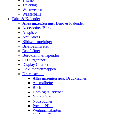
Taschen
Trekking
Warnwesten
Wasserbälle
Büro & Kalender
Alles anzeigen aus:
Büro & Kalender
Accessoires Büro
Anspitzer
Anti Stress
Bildschirmreiniger
Briefbeschwerer
Brieföffner
Büroklammernspender
CD Organizer
Display Cleaner
Dokumentenmappen
Drucksachen
Alles anzeigen aus:
Drucksachen
Ausmalhefte
Buch
Doming Aufkleber
Notizblöcke
Notizbücher
Pocket Pläne
Weihnachtskarten