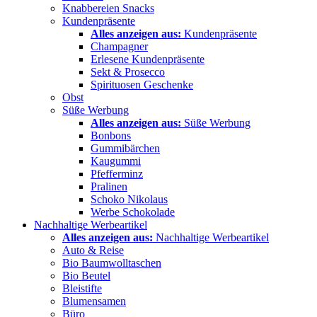
Knabbereien Snacks
Kundenpräsente
Alles anzeigen aus:
Kundenpräsente
Champagner
Erlesene Kundenpräsente
Sekt & Prosecco
Spirituosen Geschenke
Obst
Süße Werbung
Alles anzeigen aus:
Süße Werbung
Bonbons
Gummibärchen
Kaugummi
Pfefferminz
Pralinen
Schoko Nikolaus
Werbe Schokolade
Nachhaltige Werbeartikel
Alles anzeigen aus:
Nachhaltige Werbeartikel
Auto & Reise
Bio Baumwolltaschen
Bio Beutel
Bleistifte
Blumensamen
Büro