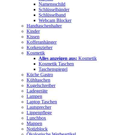
Namensschild
Schlüsselbänder
Schlüsselband
Webcam Blocker
Handtaschenhalter
Kinder
Kissen
Kofferanhänger
Korkenzieher
Kosmetik
Alles anzeigen aus:
Kosmetik
Kosmetik Taschen
Taschenspiegel
Küche Gastro
Kühltaschen
Kugelschreiber
Ladegeräte
Lampen
Laptop Taschen
Lautsprecher
Lippenpflege
Lunchbox
Mappen
Notizblock
Ökologische Werbeartikel