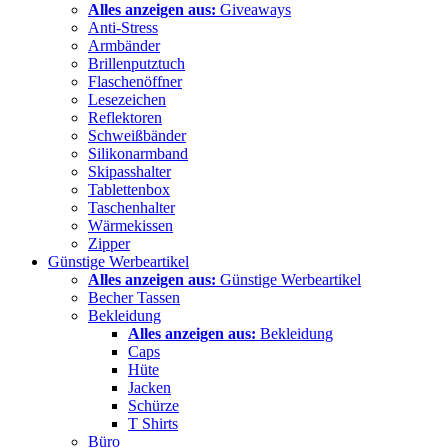
Alles anzeigen aus:
Giveaways
Anti-Stress
Armbänder
Brillenputztuch
Flaschenöffner
Lesezeichen
Reflektoren
Schweißbänder
Silikonarmband
Skipasshalter
Tablettenbox
Taschenhalter
Wärmekissen
Zipper
Günstige Werbeartikel
Alles anzeigen aus:
Günstige Werbeartikel
Becher Tassen
Bekleidung
Alles anzeigen aus:
Bekleidung
Caps
Hüte
Jacken
Schürze
T Shirts
Büro