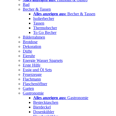
Bad
Becher & Tassen
Alles anzeigen aus:
Becher & Tassen
Isolierbecher
Tassen
Thermobecher
To Go Becher
Bilderrahmen
Brotdose
Dekoration
Düfte
Eieruhr
Energie Wasser Sparsets
Erste Hilfe
Essig und Öl Sets
Feuerzeuge
Flachmann
Flaschenöffner
Garten
Gastronomie
Alles anzeigen aus:
Gastronomie
Bestecktaschen
Bierdeckel
Dosenkühler