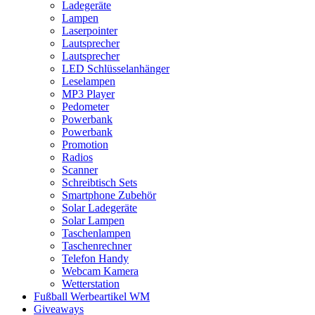
Ladegeräte
Lampen
Laserpointer
Lautsprecher
Lautsprecher
LED Schlüsselanhänger
Leselampen
MP3 Player
Pedometer
Powerbank
Powerbank
Promotion
Radios
Scanner
Schreibtisch Sets
Smartphone Zubehör
Solar Ladegeräte
Solar Lampen
Taschenlampen
Taschenrechner
Telefon Handy
Webcam Kamera
Wetterstation
Fußball Werbeartikel WM
Giveaways