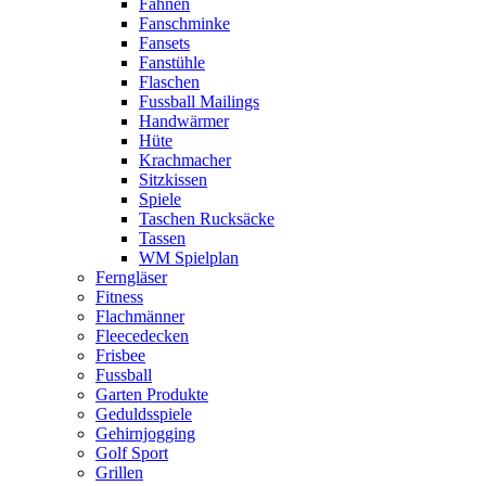
Fahnen
Fanschminke
Fansets
Fanstühle
Flaschen
Fussball Mailings
Handwärmer
Hüte
Krachmacher
Sitzkissen
Spiele
Taschen Rucksäcke
Tassen
WM Spielplan
Ferngläser
Fitness
Flachmänner
Fleecedecken
Frisbee
Fussball
Garten Produkte
Geduldsspiele
Gehirnjogging
Golf Sport
Grillen