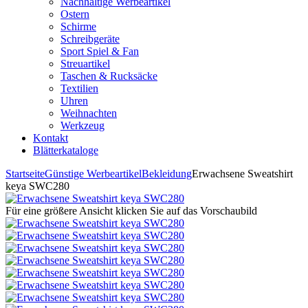
Nachhaltige Werbeartikel
Ostern
Schirme
Schreibgeräte
Sport Spiel & Fan
Streuartikel
Taschen & Rucksäcke
Textilien
Uhren
Weihnachten
Werkzeug
Kontakt
Blätterkataloge
Startseite
Günstige Werbeartikel
Bekleidung
Erwachsene Sweatshirt
keya SWC280
Für eine größere Ansicht klicken Sie auf das Vorschaubild