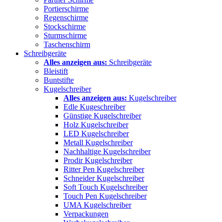
Portierschirme
Regenschirme
Stockschirme
Sturmschirme
Taschenschirm
Schreibgeräte
Alles anzeigen aus:
Schreibgeräte
Bleistift
Buntstifte
Kugelschreiber
Alles anzeigen aus:
Kugelschreiber
Edle Kugeschreiber
Günstige Kugelschreiber
Holz Kugelschreiber
LED Kugelschreiber
Metall Kugelschreiber
Nachhaltige Kugelschreiber
Prodir Kugelschreiber
Ritter Pen Kugelschreiber
Schneider Kugelschreiber
Soft Touch Kugelschreiber
Touch Pen Kugelschreiber
UMA Kugelschreiber
Verpackungen