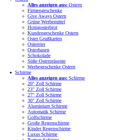
Alles anzeigen aus:
Ostern
Firmengeschenke
Give Aways Ostern
Grüne Werbemittel
Honigosterbrot
Kundengeschenke Ostern
Oster Grußkarten
Ostereier
Osterhasen
Schokolade
Süße Osterpräsente
Werbegeschenke Ostern
Schirme
Alles anzeigen aus:
Schirme
20" Zoll Schirme
23" Zoll Schirme
27" Zoll Schirme
30" Zoll Schirme
Aluminium Schirme
Automatik Schirme
Golfschirme
Große Regenschirme
Kinder Regenschirme
Luxus Schirme
Partner Schirme