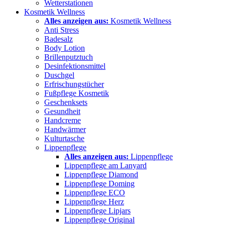
Wetterstationen
Kosmetik Wellness
Alles anzeigen aus:
Kosmetik Wellness
Anti Stress
Badesalz
Body Lotion
Brillenputztuch
Desinfektionsmittel
Duschgel
Erfrischungstücher
Fußpflege Kosmetik
Geschenksets
Gesundheit
Handcreme
Handwärmer
Kulturtasche
Lippenpflege
Alles anzeigen aus:
Lippenpflege
Lippenpflege am Lanyard
Lippenpflege Diamond
Lippenpflege Doming
Lippenpflege ECO
Lippenpflege Herz
Lippenpflege Lipjars
Lippenpflege Original