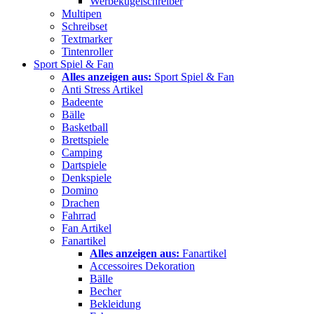
Werbekugelschreiber
Multipen
Schreibset
Textmarker
Tintenroller
Sport Spiel & Fan
Alles anzeigen aus:
Sport Spiel & Fan
Anti Stress Artikel
Badeente
Bälle
Basketball
Brettspiele
Camping
Dartspiele
Denkspiele
Domino
Drachen
Fahrrad
Fan Artikel
Fanartikel
Alles anzeigen aus:
Fanartikel
Accessoires Dekoration
Bälle
Becher
Bekleidung