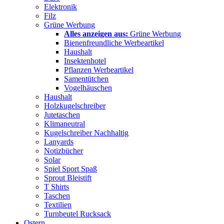
Elektronik
Filz
Grüne Werbung
Alles anzeigen aus:
Grüne Werbung
Bienenfreundliche Werbeartikel
Haushalt
Insektenhotel
Pflanzen Werbeartikel
Samentütchen
Vogelhäuschen
Haushalt
Holzkugelschreiber
Jutetaschen
Klimaneutral
Kugelschreiber Nachhaltig
Lanyards
Notizbücher
Solar
Spiel Sport Spaß
Sprout Bleistift
T Shirts
Taschen
Textilien
Turnbeutel Rucksack
Ostern