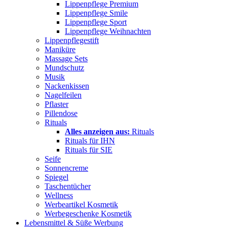
Lippenpflege Premium
Lippenpflege Smile
Lippenpflege Sport
Lippenpflege Weihnachten
Lippenpflegestift
Maniküre
Massage Sets
Mundschutz
Musik
Nackenkissen
Nagelfeilen
Pflaster
Pillendose
Rituals
Alles anzeigen aus:
Rituals
Rituals für IHN
Rituals für SIE
Seife
Sonnencreme
Spiegel
Taschentücher
Wellness
Werbeartikel Kosmetik
Werbegeschenke Kosmetik
Lebensmittel & Süße Werbung