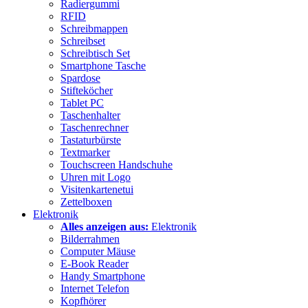
Radiergummi
RFID
Schreibmappen
Schreibset
Schreibtisch Set
Smartphone Tasche
Spardose
Stifteköcher
Tablet PC
Taschenhalter
Taschenrechner
Tastaturbürste
Textmarker
Touchscreen Handschuhe
Uhren mit Logo
Visitenkartenetui
Zettelboxen
Elektronik
Alles anzeigen aus:
Elektronik
Bilderrahmen
Computer Mäuse
E-Book Reader
Handy Smartphone
Internet Telefon
Kopfhörer