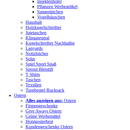
Insektenhotel
Pflanzen Werbeartikel
Samentütchen
Vogelhäuschen
Haushalt
Holzkugelschreiber
Jutetaschen
Klimaneutral
Kugelschreiber Nachhaltig
Lanyards
Notizbücher
Solar
Spiel Sport Spaß
Sprout Bleistift
T Shirts
Taschen
Textilien
Turnbeutel Rucksack
Ostern
Alles anzeigen aus:
Ostern
Firmengeschenke
Give Aways Ostern
Grüne Werbemittel
Honigosterbrot
Kundengeschenke Ostern