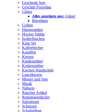
Geschenk Sets
Geschirr Porzellan
Gläser
Alles anzeigen aus:
Gläser
Biergläser
Grillen
Hängematten
Hocker Stühle
Isolierflaschen
Käse Set
Kaffeebecher
Karaffen
Kerzen
Kinderartikel
Korkenzieher
Küchen Handschuh
Lunchboxen
Messer und Sets
Musik
Nähsets
Raucher Artikel
Reinigungstücher
Salzstreuer
Schürzen
Schuhpflege