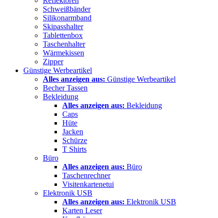
Reflektoren
Schweißbänder
Silikonarmband
Skipasshalter
Tablettenbox
Taschenhalter
Wärmekissen
Zipper
Günstige Werbeartikel
Alles anzeigen aus:
Günstige Werbeartikel
Becher Tassen
Bekleidung
Alles anzeigen aus:
Bekleidung
Caps
Hüte
Jacken
Schürze
T Shirts
Büro
Alles anzeigen aus:
Büro
Taschenrechner
Visitenkartenetui
Elektronik USB
Alles anzeigen aus:
Elektronik USB
Karten Leser