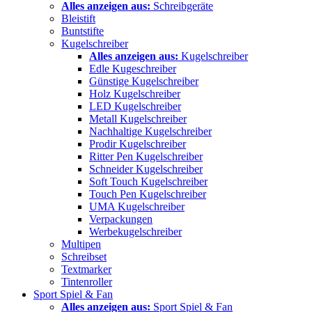
Alles anzeigen aus:
Schreibgeräte
Bleistift
Buntstifte
Kugelschreiber
Alles anzeigen aus:
Kugelschreiber
Edle Kugeschreiber
Günstige Kugelschreiber
Holz Kugelschreiber
LED Kugelschreiber
Metall Kugelschreiber
Nachhaltige Kugelschreiber
Prodir Kugelschreiber
Ritter Pen Kugelschreiber
Schneider Kugelschreiber
Soft Touch Kugelschreiber
Touch Pen Kugelschreiber
UMA Kugelschreiber
Verpackungen
Werbekugelschreiber
Multipen
Schreibset
Textmarker
Tintenroller
Sport Spiel & Fan
Alles anzeigen aus:
Sport Spiel & Fan