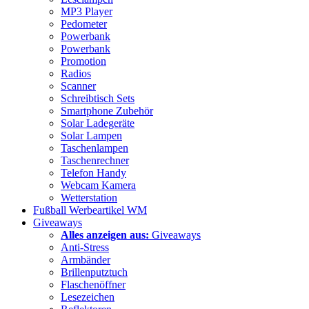
MP3 Player
Pedometer
Powerbank
Powerbank
Promotion
Radios
Scanner
Schreibtisch Sets
Smartphone Zubehör
Solar Ladegeräte
Solar Lampen
Taschenlampen
Taschenrechner
Telefon Handy
Webcam Kamera
Wetterstation
Fußball Werbeartikel WM
Giveaways
Alles anzeigen aus:
Giveaways
Anti-Stress
Armbänder
Brillenputztuch
Flaschenöffner
Lesezeichen