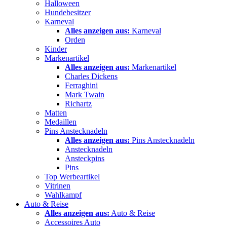
Halloween
Hundebesitzer
Karneval
Alles anzeigen aus:
Karneval
Orden
Kinder
Markenartikel
Alles anzeigen aus:
Markenartikel
Charles Dickens
Ferraghini
Mark Twain
Richartz
Matten
Medaillen
Pins Anstecknadeln
Alles anzeigen aus:
Pins Anstecknadeln
Anstecknadeln
Ansteckpins
Pins
Top Werbeartikel
Vitrinen
Wahlkampf
Auto & Reise
Alles anzeigen aus:
Auto & Reise
Accessoires Auto