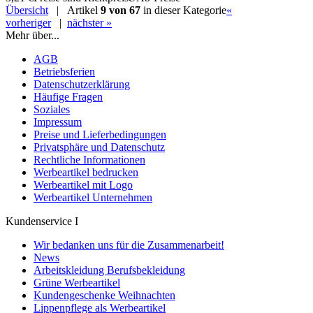
Übersicht
| Artikel
9 von 67
in dieser Kategorie
«
vorheriger
|
nächster »
Mehr über...
AGB
Betriebsferien
Datenschutzerklärung
Häufige Fragen
Soziales
Impressum
Preise und Lieferbedingungen
Privatsphäre und Datenschutz
Rechtliche Informationen
Werbeartikel bedrucken
Werbeartikel mit Logo
Werbeartikel Unternehmen
Kundenservice I
Wir bedanken uns für die Zusammenarbeit!
News
Arbeitskleidung Berufsbekleidung
Grüne Werbeartikel
Kundengeschenke Weihnachten
Lippenpflege als Werbeartikel