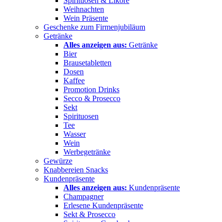
Spirituosen & Liköre
Weihnachten
Wein Präsente
Geschenke zum Firmenjubiläum
Getränke
Alles anzeigen aus:
Getränke
Bier
Brausetabletten
Dosen
Kaffee
Promotion Drinks
Secco & Prosecco
Sekt
Spirituosen
Tee
Wasser
Wein
Werbegetränke
Gewürze
Knabbereien Snacks
Kundenpräsente
Alles anzeigen aus:
Kundenpräsente
Champagner
Erlesene Kundenpräsente
Sekt & Prosecco