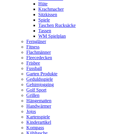
Hüte
Krachmacher
Sitzkissen
Spiele
Taschen Rucksäcke
Tassen
WM Spielplan
Ferngläser
Fitness
Flachmänner
Fleecedecken
Frisbee
Fussball
Garten Produkte
Geduldsspiele
Gehirnjogging
Golf Sport
Grillen
Hängematten
Handwärmer
Jojos
Kartenspiele
Kinderartikel
Kompass
Kühltasche