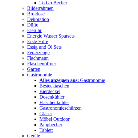
To Go Becher
Bilderrahmen
Brotdose
Dekoration
Düfte
Eieruhr
Energie Wasser Sparsets
Erste Hilfe
Essig und Öl Sets
Feuerzeuge
Flachmann
Flaschenöffner
Garten
Gastronomie
Alles anzeigen aus:
Gastronomie
Bestecktaschen
Bierdeckel
Dosenkühler
Flaschenkühler
Gastronomieschürzen
Gläser
Möbel Outdoor
Pappbecher
Tablett
Geräte