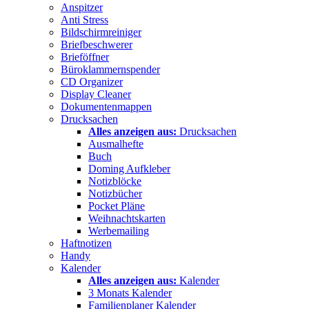
Anspitzer
Anti Stress
Bildschirmreiniger
Briefbeschwerer
Brieföffner
Büroklammernspender
CD Organizer
Display Cleaner
Dokumentenmappen
Drucksachen
Alles anzeigen aus:
Drucksachen
Ausmalhefte
Buch
Doming Aufkleber
Notizblöcke
Notizbücher
Pocket Pläne
Weihnachtskarten
Werbemailing
Haftnotizen
Handy
Kalender
Alles anzeigen aus:
Kalender
3 Monats Kalender
Familienplaner Kalender