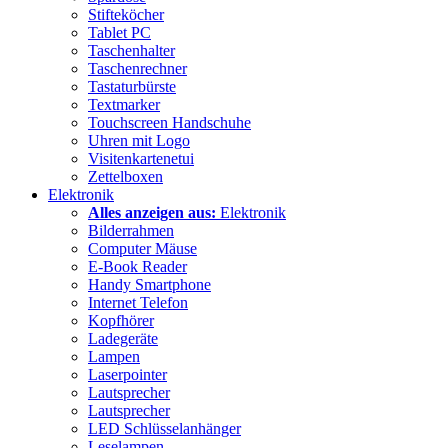
Stifteköcher
Tablet PC
Taschenhalter
Taschenrechner
Tastaturbürste
Textmarker
Touchscreen Handschuhe
Uhren mit Logo
Visitenkartenetui
Zettelboxen
Elektronik
Alles anzeigen aus:
Elektronik
Bilderrahmen
Computer Mäuse
E-Book Reader
Handy Smartphone
Internet Telefon
Kopfhörer
Ladegeräte
Lampen
Laserpointer
Lautsprecher
Lautsprecher
LED Schlüsselanhänger
Leselampen