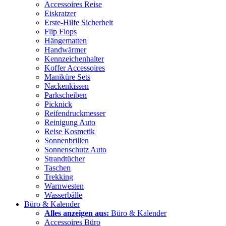
Accessoires Reise
Eiskratzer
Erste-Hilfe Sicherheit
Flip Flops
Hängematten
Handwärmer
Kennzeichenhalter
Koffer Accessoires
Maniküre Sets
Nackenkissen
Parkscheiben
Picknick
Reifendruckmesser
Reinigung Auto
Reise Kosmetik
Sonnenbrillen
Sonnenschutz Auto
Strandtücher
Taschen
Trekking
Warnwesten
Wasserbälle
Büro & Kalender
Alles anzeigen aus:
Büro & Kalender
Accessoires Büro