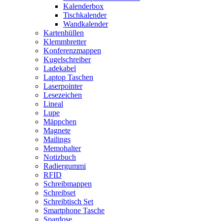
Kalenderbox
Tischkalender
Wandkalender
Kartenhüllen
Klemmbretter
Konferenzmappen
Kugelschreiber
Ladekabel
Laptop Taschen
Laserpointer
Lesezeichen
Lineal
Lupe
Mäppchen
Magnete
Mailings
Memohalter
Notizbuch
Radiergummi
RFID
Schreibmappen
Schreibset
Schreibtisch Set
Smartphone Tasche
Spardose