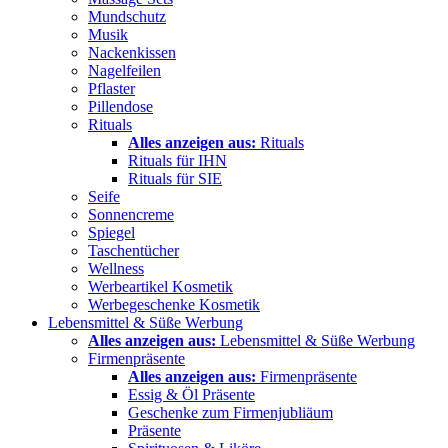
Mundschutz
Musik
Nackenkissen
Nagelfeilen
Pflaster
Pillendose
Rituals
Alles anzeigen aus:
Rituals
Rituals für IHN
Rituals für SIE
Seife
Sonnencreme
Spiegel
Taschentücher
Wellness
Werbeartikel Kosmetik
Werbegeschenke Kosmetik
Lebensmittel & Süße Werbung
Alles anzeigen aus:
Lebensmittel & Süße Werbung
Firmenpräsente
Alles anzeigen aus:
Firmenpräsente
Essig & Öl Präsente
Geschenke zum Firmenjubliäum
Präsente