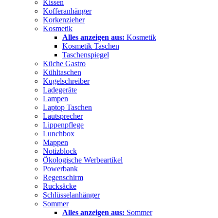
Kissen
Kofferanhänger
Korkenzieher
Kosmetik
Alles anzeigen aus:
Kosmetik
Kosmetik Taschen
Taschenspiegel
Küche Gastro
Kühltaschen
Kugelschreiber
Ladegeräte
Lampen
Laptop Taschen
Lautsprecher
Lippenpflege
Lunchbox
Mappen
Notizblock
Ökologische Werbeartikel
Powerbank
Regenschirm
Rucksäcke
Schlüsselanhänger
Sommer
Alles anzeigen aus:
Sommer