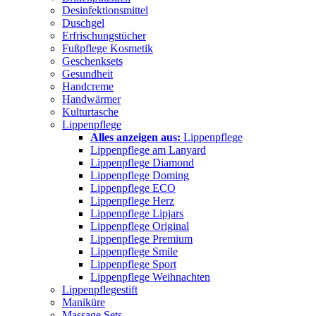
Desinfektionsmittel
Duschgel
Erfrischungstücher
Fußpflege Kosmetik
Geschenksets
Gesundheit
Handcreme
Handwärmer
Kulturtasche
Lippenpflege
Alles anzeigen aus:
Lippenpflege
Lippenpflege am Lanyard
Lippenpflege Diamond
Lippenpflege Doming
Lippenpflege ECO
Lippenpflege Herz
Lippenpflege Lipjars
Lippenpflege Original
Lippenpflege Premium
Lippenpflege Smile
Lippenpflege Sport
Lippenpflege Weihnachten
Lippenpflegestift
Maniküre
Massage Sets