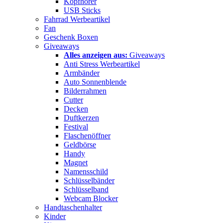
Kopfhörer
USB Sticks
Fahrrad Werbeartikel
Fan
Geschenk Boxen
Giveaways
Alles anzeigen aus:
Giveaways
Anti Stress Werbeartikel
Armbänder
Auto Sonnenblende
Bilderrahmen
Cutter
Decken
Duftkerzen
Festival
Flaschenöffner
Geldbörse
Handy
Magnet
Namensschild
Schlüsselbänder
Schlüsselband
Webcam Blocker
Handtaschenhalter
Kinder