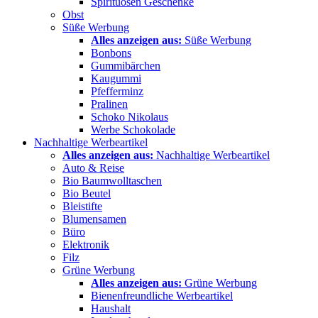
Spirituosen Geschenke
Obst
Süße Werbung
Alles anzeigen aus:
Süße Werbung
Bonbons
Gummibärchen
Kaugummi
Pfefferminz
Pralinen
Schoko Nikolaus
Werbe Schokolade
Nachhaltige Werbeartikel
Alles anzeigen aus:
Nachhaltige Werbeartikel
Auto & Reise
Bio Baumwolltaschen
Bio Beutel
Bleistifte
Blumensamen
Büro
Elektronik
Filz
Grüne Werbung
Alles anzeigen aus:
Grüne Werbung
Bienenfreundliche Werbeartikel
Haushalt