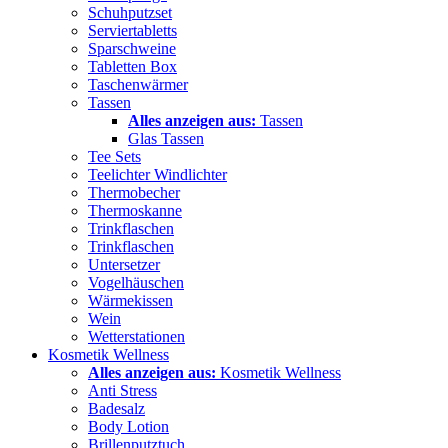
Schuhputzset
Serviertabletts
Sparschweine
Tabletten Box
Taschenwärmer
Tassen
Alles anzeigen aus:
Tassen
Glas Tassen
Tee Sets
Teelichter Windlichter
Thermobecher
Thermoskanne
Trinkflaschen
Trinkflaschen
Untersetzer
Vogelhäuschen
Wärmekissen
Wein
Wetterstationen
Kosmetik Wellness
Alles anzeigen aus:
Kosmetik Wellness
Anti Stress
Badesalz
Body Lotion
Brillenputztuch