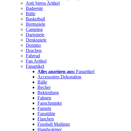
Anti Stress Artikel
Badeente
Bälle
Basketball
Brettspiele
Camping
Dartspiele
Denkspiele
Domino
Drachen
Fahrrad
Fan Artikel
Fanartikel
Alles anzeigen aus:
Fanartikel
Accessoires Dekoration
Bälle
Becher
Bekleidung
Fahnen
Fanschminke
Fansets
Fanstühle
Flaschen
Fussball Mailings
Handwärmer