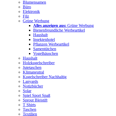
Blumensamen
Büro
Elektronik
Filz
Grüne Werbung
Alles anzeigen aus:
Grüne Werbung
Bienenfreundliche Werbeartikel
Haushalt
Insektenhotel
Pflanzen Werbeartikel
Samentütchen
Vogelhäuschen
Haushalt
Holzkugelschreiber
Jutetaschen
Klimaneutral
Kugelschreiber Nachhaltig
Lanyards
Notizbücher
Solar
Spiel Sport Spaß
Sprout Bleistift
T Shirts
Taschen
Textilien