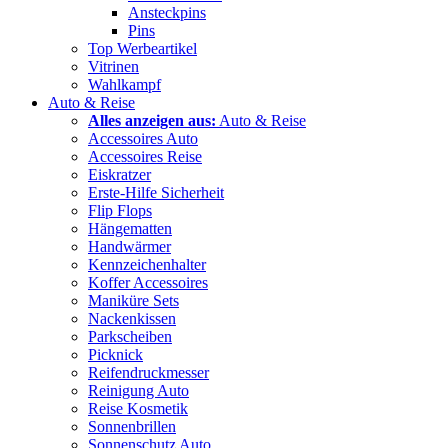
Ansteckpins
Pins
Top Werbeartikel
Vitrinen
Wahlkampf
Auto & Reise
Alles anzeigen aus:
Auto & Reise
Accessoires Auto
Accessoires Reise
Eiskratzer
Erste-Hilfe Sicherheit
Flip Flops
Hängematten
Handwärmer
Kennzeichenhalter
Koffer Accessoires
Maniküre Sets
Nackenkissen
Parkscheiben
Picknick
Reifendruckmesser
Reinigung Auto
Reise Kosmetik
Sonnenbrillen
Sonnenschutz Auto