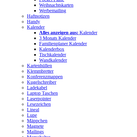
Weihnachtskarten
Werbemailing
Haftnotizen
Handy
Kalender
Alles anzeigen aus:
Kalender
3 Monats Kalender
Familienplaner Kalender
Kalenderbox
Tischkalender
Wandkalender
Kartenhüllen
Klemmbretter
Konferenzmappen
Kugelschreiber
Ladekabel
Laptop Taschen
Laserpointer
Lesezeichen
Lineal
Lupe
Mäppchen
Magnete
Mailings