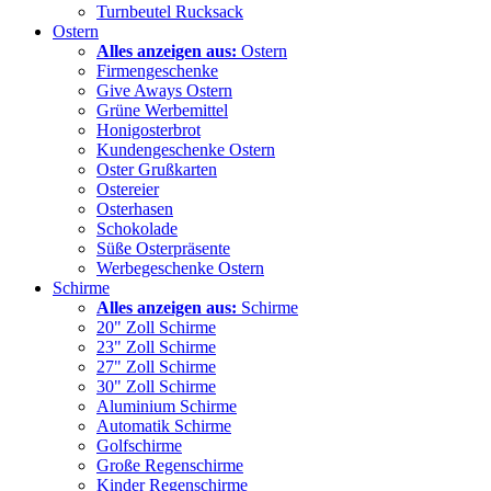
Turnbeutel Rucksack
Ostern
Alles anzeigen aus:
Ostern
Firmengeschenke
Give Aways Ostern
Grüne Werbemittel
Honigosterbrot
Kundengeschenke Ostern
Oster Grußkarten
Ostereier
Osterhasen
Schokolade
Süße Osterpräsente
Werbegeschenke Ostern
Schirme
Alles anzeigen aus:
Schirme
20" Zoll Schirme
23" Zoll Schirme
27" Zoll Schirme
30" Zoll Schirme
Aluminium Schirme
Automatik Schirme
Golfschirme
Große Regenschirme
Kinder Regenschirme