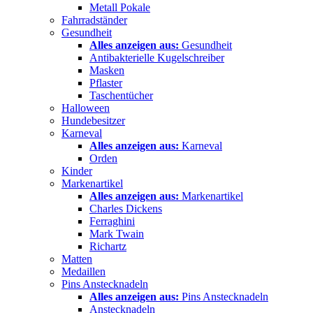
Metall Pokale
Fahrradständer
Gesundheit
Alles anzeigen aus:
Gesundheit
Antibakterielle Kugelschreiber
Masken
Pflaster
Taschentücher
Halloween
Hundebesitzer
Karneval
Alles anzeigen aus:
Karneval
Orden
Kinder
Markenartikel
Alles anzeigen aus:
Markenartikel
Charles Dickens
Ferraghini
Mark Twain
Richartz
Matten
Medaillen
Pins Anstecknadeln
Alles anzeigen aus:
Pins Anstecknadeln
Anstecknadeln