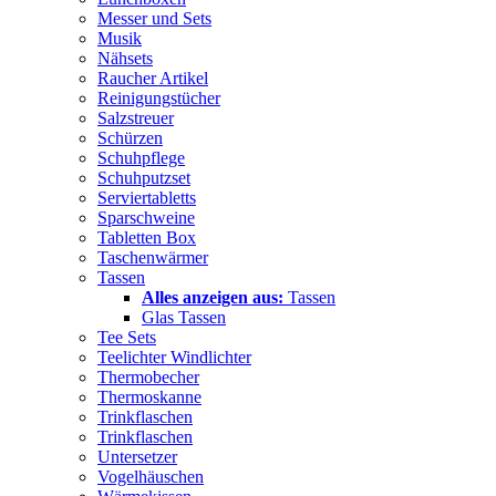
Messer und Sets
Musik
Nähsets
Raucher Artikel
Reinigungstücher
Salzstreuer
Schürzen
Schuhpflege
Schuhputzset
Serviertabletts
Sparschweine
Tabletten Box
Taschenwärmer
Tassen
Alles anzeigen aus:
Tassen
Glas Tassen
Tee Sets
Teelichter Windlichter
Thermobecher
Thermoskanne
Trinkflaschen
Trinkflaschen
Untersetzer
Vogelhäuschen