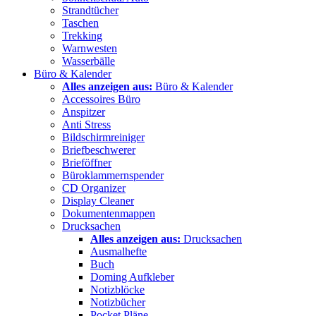
Strandtücher
Taschen
Trekking
Warnwesten
Wasserbälle
Büro & Kalender
Alles anzeigen aus:
Büro & Kalender
Accessoires Büro
Anspitzer
Anti Stress
Bildschirmreiniger
Briefbeschwerer
Brieföffner
Büroklammernspender
CD Organizer
Display Cleaner
Dokumentenmappen
Drucksachen
Alles anzeigen aus:
Drucksachen
Ausmalhefte
Buch
Doming Aufkleber
Notizblöcke
Notizbücher
Pocket Pläne