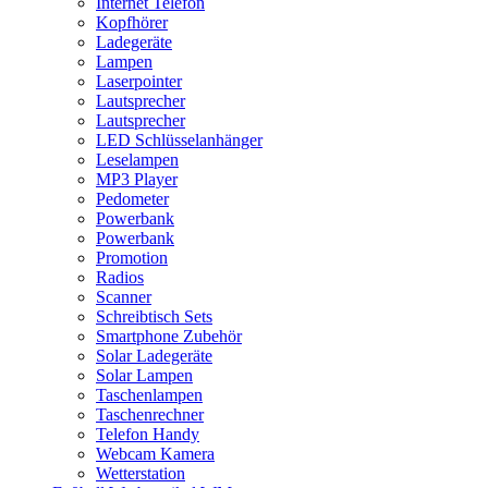
Internet Telefon
Kopfhörer
Ladegeräte
Lampen
Laserpointer
Lautsprecher
Lautsprecher
LED Schlüsselanhänger
Leselampen
MP3 Player
Pedometer
Powerbank
Powerbank
Promotion
Radios
Scanner
Schreibtisch Sets
Smartphone Zubehör
Solar Ladegeräte
Solar Lampen
Taschenlampen
Taschenrechner
Telefon Handy
Webcam Kamera
Wetterstation