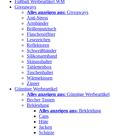
Fußball Werbeartikel WM
Giveaways
Alles anzeigen aus:
Giveaways
Anti-Stress
Armbänder
Brillenputztuch
Flaschenöffner
Lesezeichen
Reflektoren
Schweißbänder
Silikonarmband
Skipasshalter
Tablettenbox
Taschenhalter
Wärmekissen
Zipper
Günstige Werbeartikel
Alles anzeigen aus:
Günstige Werbeartikel
Becher Tassen
Bekleidung
Alles anzeigen aus:
Bekleidung
Caps
Hüte
Jacken
Schürze