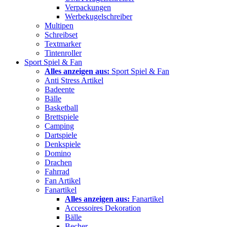
Verpackungen
Werbekugelschreiber
Multipen
Schreibset
Textmarker
Tintenroller
Sport Spiel & Fan
Alles anzeigen aus:
Sport Spiel & Fan
Anti Stress Artikel
Badeente
Bälle
Basketball
Brettspiele
Camping
Dartspiele
Denkspiele
Domino
Drachen
Fahrrad
Fan Artikel
Fanartikel
Alles anzeigen aus:
Fanartikel
Accessoires Dekoration
Bälle
Becher