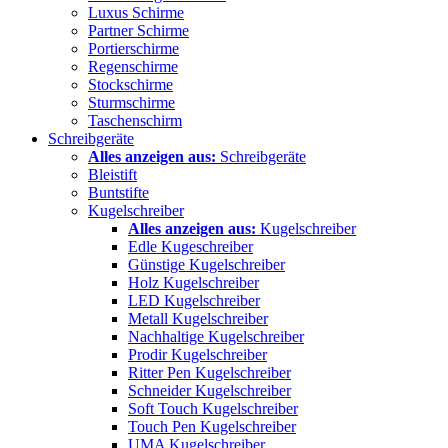
Luxus Schirme
Partner Schirme
Portierschirme
Regenschirme
Stockschirme
Sturmschirme
Taschenschirm
Schreibgeräte
Alles anzeigen aus:
Schreibgeräte
Bleistift
Buntstifte
Kugelschreiber
Alles anzeigen aus:
Kugelschreiber
Edle Kugeschreiber
Günstige Kugelschreiber
Holz Kugelschreiber
LED Kugelschreiber
Metall Kugelschreiber
Nachhaltige Kugelschreiber
Prodir Kugelschreiber
Ritter Pen Kugelschreiber
Schneider Kugelschreiber
Soft Touch Kugelschreiber
Touch Pen Kugelschreiber
UMA Kugelschreiber