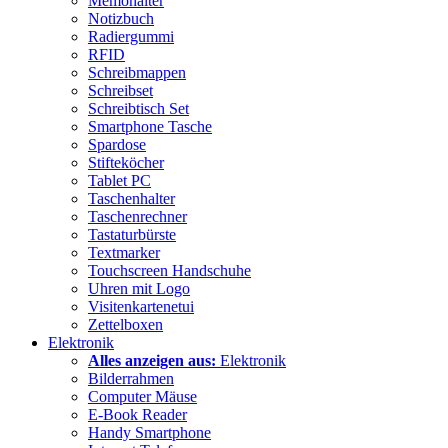
Memohalter
Notizbuch
Radiergummi
RFID
Schreibmappen
Schreibset
Schreibtisch Set
Smartphone Tasche
Spardose
Stifteköcher
Tablet PC
Taschenhalter
Taschenrechner
Tastaturbürste
Textmarker
Touchscreen Handschuhe
Uhren mit Logo
Visitenkartenetui
Zettelboxen
Elektronik
Alles anzeigen aus:
Elektronik
Bilderrahmen
Computer Mäuse
E-Book Reader
Handy Smartphone