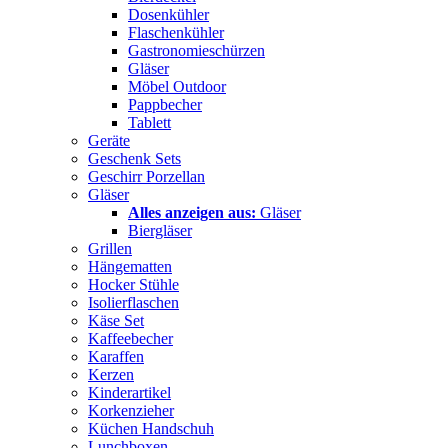
Dosenkühler
Flaschenkühler
Gastronomieschürzen
Gläser
Möbel Outdoor
Pappbecher
Tablett
Geräte
Geschenk Sets
Geschirr Porzellan
Gläser
Alles anzeigen aus:
Gläser
Biergläser
Grillen
Hängematten
Hocker Stühle
Isolierflaschen
Käse Set
Kaffeebecher
Karaffen
Kerzen
Kinderartikel
Korkenzieher
Küchen Handschuh
Lunchboxen