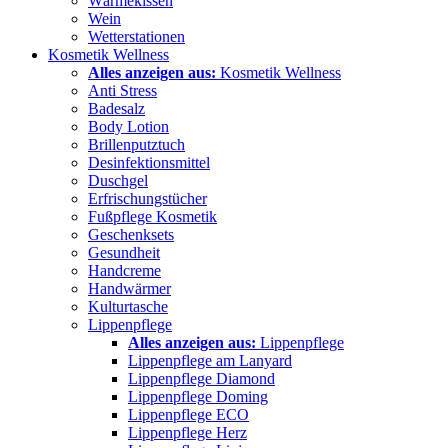
Wärmekissen
Wein
Wetterstationen
Kosmetik Wellness
Alles anzeigen aus:
Kosmetik Wellness
Anti Stress
Badesalz
Body Lotion
Brillenputztuch
Desinfektionsmittel
Duschgel
Erfrischungstücher
Fußpflege Kosmetik
Geschenksets
Gesundheit
Handcreme
Handwärmer
Kulturtasche
Lippenpflege
Alles anzeigen aus:
Lippenpflege
Lippenpflege am Lanyard
Lippenpflege Diamond
Lippenpflege Doming
Lippenpflege ECO
Lippenpflege Herz