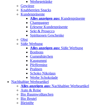
Werbegetränke
Gewürze
Knabbereien Snacks
Kundenpräsente
Alles anzeigen aus:
Kundenpräsente
Champagner
Erlesene Kundenpräsente
Sekt & Prosecco
Spirituosen Geschenke
Obst
Süße Werbung
Alles anzeigen aus:
Süße Werbung
Bonbons
Gummibärchen
Kaugummi
Pfefferminz
Pralinen
Schoko Nikolaus
Werbe Schokolade
Nachhaltige Werbeartikel
Alles anzeigen aus:
Nachhaltige Werbeartikel
Auto & Reise
Bio Baumwolltaschen
Bio Beutel
Bleistifte