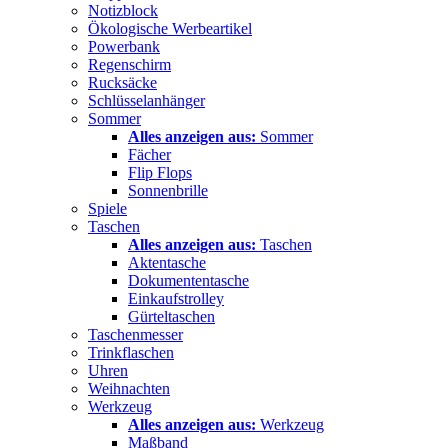
Notizblock
Ökologische Werbeartikel
Powerbank
Regenschirm
Rucksäcke
Schlüsselanhänger
Sommer
Alles anzeigen aus:
Sommer
Fächer
Flip Flops
Sonnenbrille
Spiele
Taschen
Alles anzeigen aus:
Taschen
Aktentasche
Dokumententasche
Einkaufstrolley
Gürteltaschen
Taschenmesser
Trinkflaschen
Uhren
Weihnachten
Werkzeug
Alles anzeigen aus:
Werkzeug
Maßband