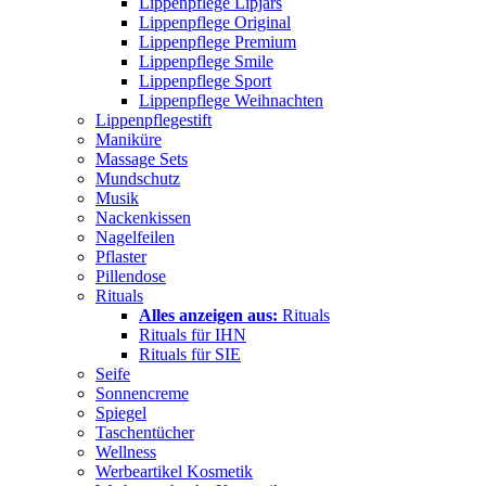
Lippenpflege Lipjars
Lippenpflege Original
Lippenpflege Premium
Lippenpflege Smile
Lippenpflege Sport
Lippenpflege Weihnachten
Lippenpflegestift
Maniküre
Massage Sets
Mundschutz
Musik
Nackenkissen
Nagelfeilen
Pflaster
Pillendose
Rituals
Alles anzeigen aus:
Rituals
Rituals für IHN
Rituals für SIE
Seife
Sonnencreme
Spiegel
Taschentücher
Wellness
Werbeartikel Kosmetik