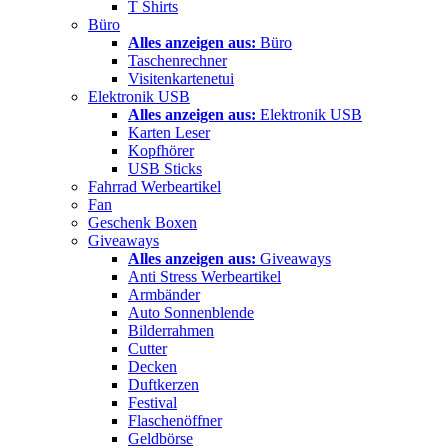
T Shirts
Büro
Alles anzeigen aus:
Büro
Taschenrechner
Visitenkartenetui
Elektronik USB
Alles anzeigen aus:
Elektronik USB
Karten Leser
Kopfhörer
USB Sticks
Fahrrad Werbeartikel
Fan
Geschenk Boxen
Giveaways
Alles anzeigen aus:
Giveaways
Anti Stress Werbeartikel
Armbänder
Auto Sonnenblende
Bilderrahmen
Cutter
Decken
Duftkerzen
Festival
Flaschenöffner
Geldbörse