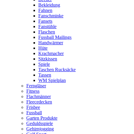
Bekleidung
Fahnen
Fanschminke
Fansets
Fanstühle
Flaschen
Fussball Mailings
Handwärmer
Hüte
Krachmacher
Sitzkissen
Spiele
Taschen Rucksäcke
Tassen
WM Spielplan
Ferngläser
Fitness
Flachmänner
Fleecedecken
Frisbee
Fussball
Garten Produkte
Geduldsspiele
Gehirnjogging