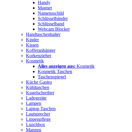
Handy
Magnet
Namensschild
Schlüsselbänder
Schlüsselband
Webcam Blocker
Handtaschenhalter
Kinder
Kissen
Kofferanhänger
Korkenzieher
Kosmetik
Alles anzeigen aus:
Kosmetik
Kosmetik Taschen
Taschenspiegel
Küche Gastro
Kühltaschen
Kugelschreiber
Ladegeräte
Lampen
Laptop Taschen
Lautsprecher
Lippenpflege
Lunchbox
Mappen