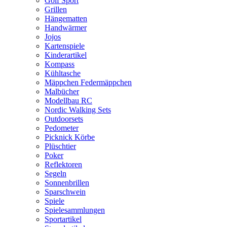
Golf Sport
Grillen
Hängematten
Handwärmer
Jojos
Kartenspiele
Kinderartikel
Kompass
Kühltasche
Mäppchen Federmäppchen
Malbücher
Modellbau RC
Nordic Walking Sets
Outdoorsets
Pedometer
Picknick Körbe
Plüschtier
Poker
Reflektoren
Segeln
Sonnenbrillen
Sparschwein
Spiele
Spielesammlungen
Sportartikel