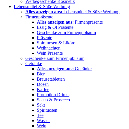
Werbegeschenke Kosmetik
Lebensmittel & Süße Werbung
Alles anzeigen aus:
Lebensmittel & Süße Werbung
Firmenpräsente
Alles anzeigen aus:
Firmenpräsente
Essig & Öl Präsente
Geschenke zum Firmenjubliäum
Präsente
Spirituosen & Liköre
Weihnachten
Wein Präsente
Geschenke zum Firmenjubiläum
Getränke
Alles anzeigen aus:
Getränke
Bier
Brausetabletten
Dosen
Kaffee
Promotion Drinks
Secco & Prosecco
Sekt
Spirituosen
Tee
Wasser
Wein