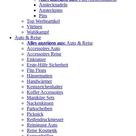
Anstecknadeln
Ansteckpins
Pins
Top Werbeartikel
Vitrinen
Wahlkampf
Auto & Reise
Alles anzeigen aus:
Auto & Reise
Accessoires Auto
Accessoires Reise
Eiskratzer
Erste-Hilfe Sicherheit
Flip Flops
Hängematten
Handwärmer
Kennzeichenhalter
Koffer Accessoires
Maniküre Sets
Nackenkissen
Parkscheiben
Picknick
Reifendruckmesser
Reinigung Auto
Reise Kosmetik
Sonnenbrillen