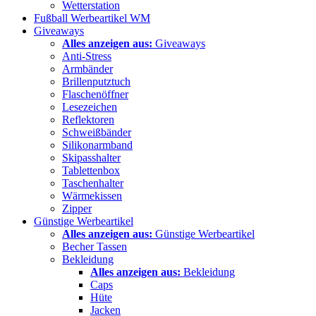
Wetterstation
Fußball Werbeartikel WM
Giveaways
Alles anzeigen aus:
Giveaways
Anti-Stress
Armbänder
Brillenputztuch
Flaschenöffner
Lesezeichen
Reflektoren
Schweißbänder
Silikonarmband
Skipasshalter
Tablettenbox
Taschenhalter
Wärmekissen
Zipper
Günstige Werbeartikel
Alles anzeigen aus:
Günstige Werbeartikel
Becher Tassen
Bekleidung
Alles anzeigen aus:
Bekleidung
Caps
Hüte
Jacken