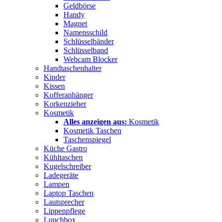
Geldbörse
Handy
Magnet
Namensschild
Schlüsselbänder
Schlüsselband
Webcam Blocker
Handtaschenhalter
Kinder
Kissen
Kofferanhänger
Korkenzieher
Kosmetik
Alles anzeigen aus:
Kosmetik
Kosmetik Taschen
Taschenspiegel
Küche Gastro
Kühltaschen
Kugelschreiber
Ladegeräte
Lampen
Laptop Taschen
Lautsprecher
Lippenpflege
Lunchbox