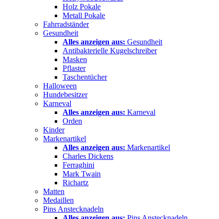
Holz Pokale
Metall Pokale
Fahrradständer
Gesundheit
Alles anzeigen aus:
Gesundheit
Antibakterielle Kugelschreiber
Masken
Pflaster
Taschentücher
Halloween
Hundebesitzer
Karneval
Alles anzeigen aus:
Karneval
Orden
Kinder
Markenartikel
Alles anzeigen aus:
Markenartikel
Charles Dickens
Ferraghini
Mark Twain
Richartz
Matten
Medaillen
Pins Anstecknadeln
Alles anzeigen aus:
Pins Anstecknadeln