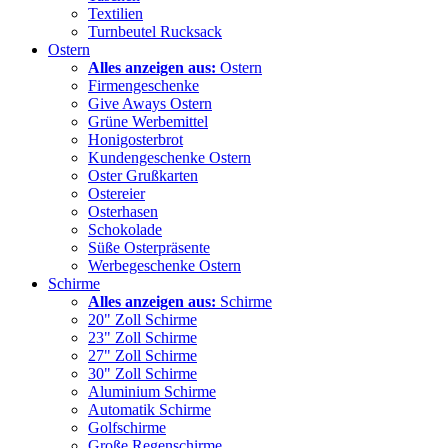
Textilien
Turnbeutel Rucksack
Ostern
Alles anzeigen aus:
Ostern
Firmengeschenke
Give Aways Ostern
Grüne Werbemittel
Honigosterbrot
Kundengeschenke Ostern
Oster Grußkarten
Ostereier
Osterhasen
Schokolade
Süße Osterpräsente
Werbegeschenke Ostern
Schirme
Alles anzeigen aus:
Schirme
20" Zoll Schirme
23" Zoll Schirme
27" Zoll Schirme
30" Zoll Schirme
Aluminium Schirme
Automatik Schirme
Golfschirme
Große Regenschirme