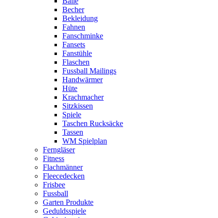
Bälle
Becher
Bekleidung
Fahnen
Fanschminke
Fansets
Fanstühle
Flaschen
Fussball Mailings
Handwärmer
Hüte
Krachmacher
Sitzkissen
Spiele
Taschen Rucksäcke
Tassen
WM Spielplan
Ferngläser
Fitness
Flachmänner
Fleecedecken
Frisbee
Fussball
Garten Produkte
Geduldsspiele