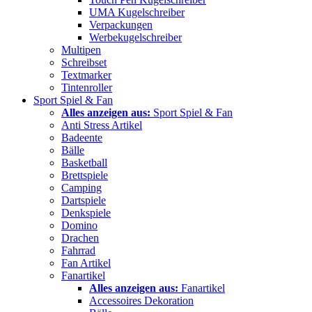
UMA Kugelschreiber
Verpackungen
Werbekugelschreiber
Multipen
Schreibset
Textmarker
Tintenroller
Sport Spiel & Fan
Alles anzeigen aus:
Sport Spiel & Fan
Anti Stress Artikel
Badeente
Bälle
Basketball
Brettspiele
Camping
Dartspiele
Denkspiele
Domino
Drachen
Fahrrad
Fan Artikel
Fanartikel
Alles anzeigen aus:
Fanartikel
Accessoires Dekoration