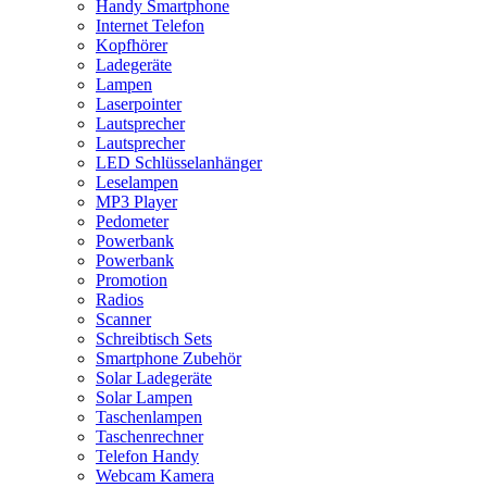
Handy Smartphone
Internet Telefon
Kopfhörer
Ladegeräte
Lampen
Laserpointer
Lautsprecher
Lautsprecher
LED Schlüsselanhänger
Leselampen
MP3 Player
Pedometer
Powerbank
Powerbank
Promotion
Radios
Scanner
Schreibtisch Sets
Smartphone Zubehör
Solar Ladegeräte
Solar Lampen
Taschenlampen
Taschenrechner
Telefon Handy
Webcam Kamera