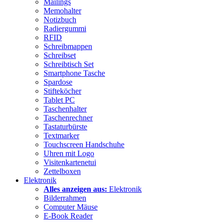
Mailings
Memohalter
Notizbuch
Radiergummi
RFID
Schreibmappen
Schreibset
Schreibtisch Set
Smartphone Tasche
Spardose
Stifteköcher
Tablet PC
Taschenhalter
Taschenrechner
Tastaturbürste
Textmarker
Touchscreen Handschuhe
Uhren mit Logo
Visitenkartenetui
Zettelboxen
Elektronik
Alles anzeigen aus:
Elektronik
Bilderrahmen
Computer Mäuse
E-Book Reader