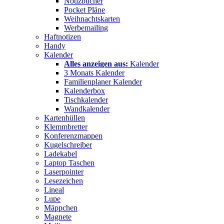
Notizbücher
Pocket Pläne
Weihnachtskarten
Werbemailing
Haftnotizen
Handy
Kalender
Alles anzeigen aus:
Kalender
3 Monats Kalender
Familienplaner Kalender
Kalenderbox
Tischkalender
Wandkalender
Kartenhüllen
Klemmbretter
Konferenzmappen
Kugelschreiber
Ladekabel
Laptop Taschen
Laserpointer
Lesezeichen
Lineal
Lupe
Mäppchen
Magnete