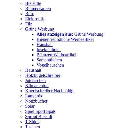
Bleistifte
Blumensamen
Büro
Elektronik
Filz
Grüne Werbung
Alles anzeigen aus:
Grüne Werbung
Bienenfreundliche Werbeartikel
Haushalt
Insektenhotel
Pflanzen Werbeartikel
Samentütchen
Vogelhäuschen
Haushalt
Holzkugelschreiber
Jutetaschen
Klimaneutral
Kugelschreiber Nachhaltig
Lanyards
Notizbücher
Solar
Spiel Sport Spaß
Sprout Bleistift
T Shirts
Taschen