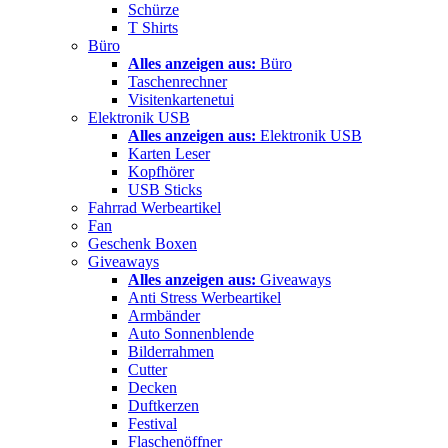
Schürze
T Shirts
Büro
Alles anzeigen aus:
Büro
Taschenrechner
Visitenkartenetui
Elektronik USB
Alles anzeigen aus:
Elektronik USB
Karten Leser
Kopfhörer
USB Sticks
Fahrrad Werbeartikel
Fan
Geschenk Boxen
Giveaways
Alles anzeigen aus:
Giveaways
Anti Stress Werbeartikel
Armbänder
Auto Sonnenblende
Bilderrahmen
Cutter
Decken
Duftkerzen
Festival
Flaschenöffner