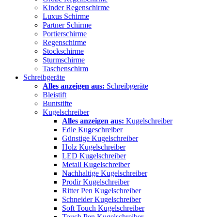
Kinder Regenschirme
Luxus Schirme
Partner Schirme
Portierschirme
Regenschirme
Stockschirme
Sturmschirme
Taschenschirm
Schreibgeräte
Alles anzeigen aus:
Schreibgeräte
Bleistift
Buntstifte
Kugelschreiber
Alles anzeigen aus:
Kugelschreiber
Edle Kugeschreiber
Günstige Kugelschreiber
Holz Kugelschreiber
LED Kugelschreiber
Metall Kugelschreiber
Nachhaltige Kugelschreiber
Prodir Kugelschreiber
Ritter Pen Kugelschreiber
Schneider Kugelschreiber
Soft Touch Kugelschreiber
Touch Pen Kugelschreiber