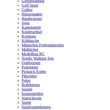
Gehirnjogging
Golf Sport
Grillen
Hängematten
Handwärmer
Jojos
Kartenspiele
Kinderartikel
Kompass
Kühltasche
Mäppchen Federmäppchen
Malbücher
Modellbau RC
Nordic Walking Sets
Outdoorsets
Pedometer
Picknick Körbe
Plüschtier
Poker
Reflektoren
Segeln
Sonnenbrillen
Sparschwein
Spiele
Spielesammlungen