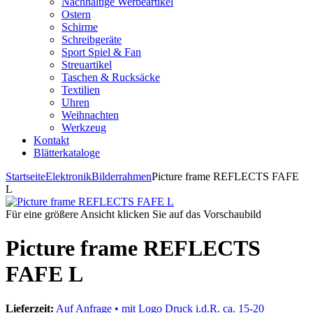
Nachhaltige Werbeartikel
Ostern
Schirme
Schreibgeräte
Sport Spiel & Fan
Streuartikel
Taschen & Rucksäcke
Textilien
Uhren
Weihnachten
Werkzeug
Kontakt
Blätterkataloge
Startseite
Elektronik
Bilderrahmen
Picture frame REFLECTS FAFE
L
Für eine größere Ansicht klicken Sie auf das Vorschaubild
Picture frame REFLECTS
FAFE L
Lieferzeit:
Auf Anfrage • mit Logo Druck i.d.R. ca. 15-20