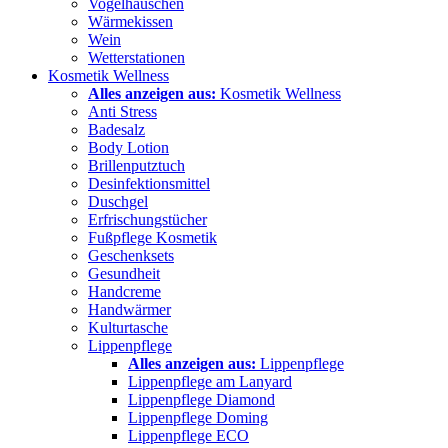
Vogelhäuschen
Wärmekissen
Wein
Wetterstationen
Kosmetik Wellness
Alles anzeigen aus:
Kosmetik Wellness
Anti Stress
Badesalz
Body Lotion
Brillenputztuch
Desinfektionsmittel
Duschgel
Erfrischungstücher
Fußpflege Kosmetik
Geschenksets
Gesundheit
Handcreme
Handwärmer
Kulturtasche
Lippenpflege
Alles anzeigen aus:
Lippenpflege
Lippenpflege am Lanyard
Lippenpflege Diamond
Lippenpflege Doming
Lippenpflege ECO