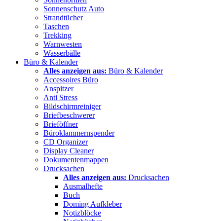
Sonnenschutz Auto
Strandtücher
Taschen
Trekking
Warnwesten
Wasserbälle
Büro & Kalender
Alles anzeigen aus:
Büro & Kalender
Accessoires Büro
Anspitzer
Anti Stress
Bildschirmreiniger
Briefbeschwerer
Brieföffner
Büroklammernspender
CD Organizer
Display Cleaner
Dokumentenmappen
Drucksachen
Alles anzeigen aus:
Drucksachen
Ausmalhefte
Buch
Doming Aufkleber
Notizblöcke