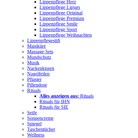
Lippenpflege Herz
Lippenpflege Lipjars
Lippenpflege Original
Lippenpflege Premium
Lippenpflege Smile
Lippenpflege Sport
Lippenpflege Weihnachten
Lippenpflegestift
Maniküre
Massage Sets
Mundschutz
Musik
Nackenkissen
Nagelfeilen
Pflaster
Pillendose
Rituals
Alles anzeigen aus:
Rituals
Rituals für IHN
Rituals für SIE
Seife
Sonnencreme
Spiegel
Taschentücher
Wellness