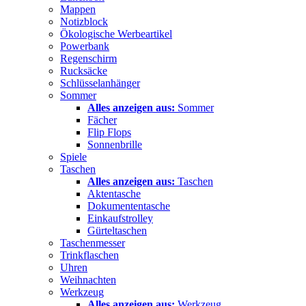
Mappen
Notizblock
Ökologische Werbeartikel
Powerbank
Regenschirm
Rucksäcke
Schlüsselanhänger
Sommer
Alles anzeigen aus:
Sommer
Fächer
Flip Flops
Sonnenbrille
Spiele
Taschen
Alles anzeigen aus:
Taschen
Aktentasche
Dokumententasche
Einkaufstrolley
Gürteltaschen
Taschenmesser
Trinkflaschen
Uhren
Weihnachten
Werkzeug
Alles anzeigen aus:
Werkzeug