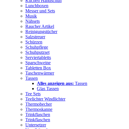
Küchen Handschuh
Lunchboxen
Messer und Sets
Musik
Nähsets
Raucher Artikel
Reinigungstücher
Salzstreuer
Schürzen
Schuhpflege
Schuhputzset
Serviertabletts
Sparschweine
Tabletten Box
Taschenwärmer
Tassen
Alles anzeigen aus:
Tassen
Glas Tassen
Tee Sets
Teelichter Windlichter
Thermobecher
Thermoskanne
Trinkflaschen
Trinkflaschen
Untersetzer