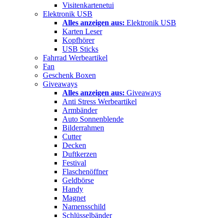
Visitenkartenetui
Elektronik USB
Alles anzeigen aus:
Elektronik USB
Karten Leser
Kopfhörer
USB Sticks
Fahrrad Werbeartikel
Fan
Geschenk Boxen
Giveaways
Alles anzeigen aus:
Giveaways
Anti Stress Werbeartikel
Armbänder
Auto Sonnenblende
Bilderrahmen
Cutter
Decken
Duftkerzen
Festival
Flaschenöffner
Geldbörse
Handy
Magnet
Namensschild
Schlüsselbänder