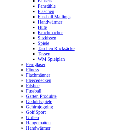
Fansets
Fanstühle
Flaschen
Fussball Mailings
Handwärmer
Hüte
Krachmacher
Sitzkissen
Spiele
Taschen Rucksäcke
Tassen
WM Spielplan
Ferngläser
Fitness
Flachmänner
Fleecedecken
Frisbee
Fussball
Garten Produkte
Geduldsspiele
Gehirnjogging
Golf Sport
Grillen
Hängematten
Handwärmer