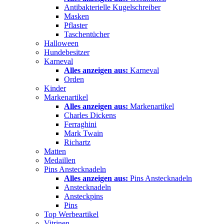
Antibakterielle Kugelschreiber
Masken
Pflaster
Taschentücher
Halloween
Hundebesitzer
Karneval
Alles anzeigen aus:
Karneval
Orden
Kinder
Markenartikel
Alles anzeigen aus:
Markenartikel
Charles Dickens
Ferraghini
Mark Twain
Richartz
Matten
Medaillen
Pins Anstecknadeln
Alles anzeigen aus:
Pins Anstecknadeln
Anstecknadeln
Ansteckpins
Pins
Top Werbeartikel
Vitrinen