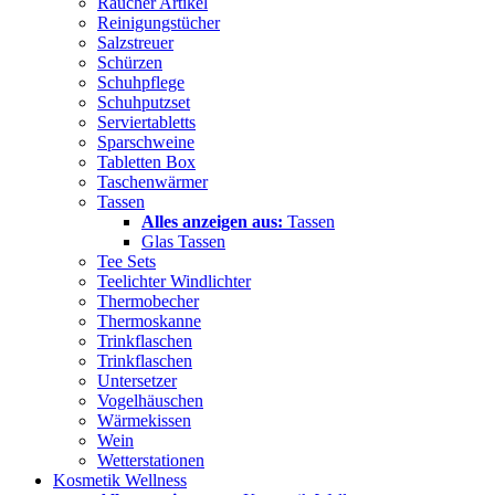
Raucher Artikel
Reinigungstücher
Salzstreuer
Schürzen
Schuhpflege
Schuhputzset
Serviertabletts
Sparschweine
Tabletten Box
Taschenwärmer
Tassen
Alles anzeigen aus:
Tassen
Glas Tassen
Tee Sets
Teelichter Windlichter
Thermobecher
Thermoskanne
Trinkflaschen
Trinkflaschen
Untersetzer
Vogelhäuschen
Wärmekissen
Wein
Wetterstationen
Kosmetik Wellness