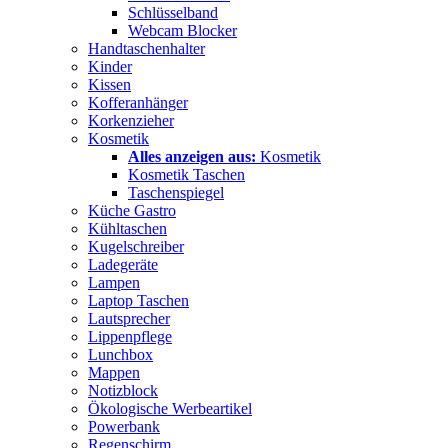
Schlüsselband
Webcam Blocker
Handtaschenhalter
Kinder
Kissen
Kofferanhänger
Korkenzieher
Kosmetik
Alles anzeigen aus:
Kosmetik
Kosmetik Taschen
Taschenspiegel
Küche Gastro
Kühltaschen
Kugelschreiber
Ladegeräte
Lampen
Laptop Taschen
Lautsprecher
Lippenpflege
Lunchbox
Mappen
Notizblock
Ökologische Werbeartikel
Powerbank
Regenschirm