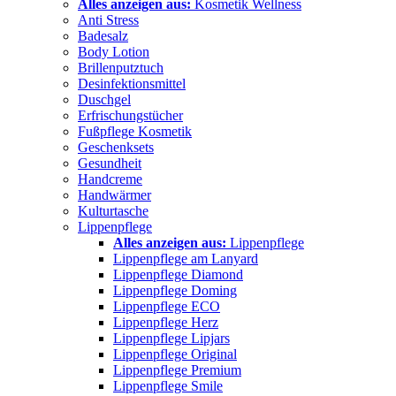
Alles anzeigen aus:
Kosmetik Wellness
Anti Stress
Badesalz
Body Lotion
Brillenputztuch
Desinfektionsmittel
Duschgel
Erfrischungstücher
Fußpflege Kosmetik
Geschenksets
Gesundheit
Handcreme
Handwärmer
Kulturtasche
Lippenpflege
Alles anzeigen aus:
Lippenpflege
Lippenpflege am Lanyard
Lippenpflege Diamond
Lippenpflege Doming
Lippenpflege ECO
Lippenpflege Herz
Lippenpflege Lipjars
Lippenpflege Original
Lippenpflege Premium
Lippenpflege Smile