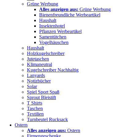
Grüne Werbung
Alles anzeigen aus:
Grüne Werbung
Bienenfreundliche Werbeartikel
Haushalt
Insektenhotel
Pflanzen Werbeartikel
Samentütchen
Vogelhäuschen
Haushalt
Holzkugelschreiber
Jutetaschen
Klimaneutral
Kugelschreiber Nachhaltig
Lanyards
Notizbücher
Solar
Spiel Sport Spaß
Sprout Bleistift
T Shirts
Taschen
Textilien
Turnbeutel Rucksack
Ostern
Alles anzeigen aus:
Ostern
Firmengeschenke