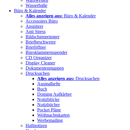
Warnwesten
Wasserbälle
Büro & Kalender
Alles anzeigen aus:
Büro & Kalender
Accessoires Büro
Anspitzer
Anti Stress
Bildschirmreiniger
Briefbeschwerer
Brieföffner
Büroklammernspender
CD Organizer
Display Cleaner
Dokumentenmappen
Drucksachen
Alles anzeigen aus:
Drucksachen
Ausmalhefte
Buch
Doming Aufkleber
Notizblöcke
Notizbücher
Pocket Pläne
Weihnachtskarten
Werbemailing
Haftnotizen