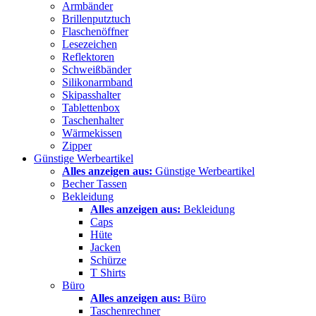
Armbänder
Brillenputztuch
Flaschenöffner
Lesezeichen
Reflektoren
Schweißbänder
Silikonarmband
Skipasshalter
Tablettenbox
Taschenhalter
Wärmekissen
Zipper
Günstige Werbeartikel
Alles anzeigen aus:
Günstige Werbeartikel
Becher Tassen
Bekleidung
Alles anzeigen aus:
Bekleidung
Caps
Hüte
Jacken
Schürze
T Shirts
Büro
Alles anzeigen aus:
Büro
Taschenrechner