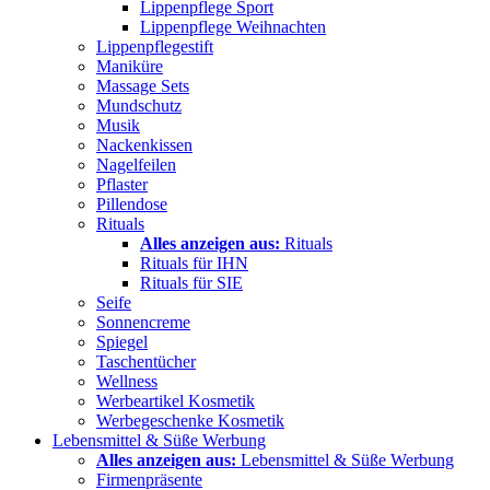
Lippenpflege Sport
Lippenpflege Weihnachten
Lippenpflegestift
Maniküre
Massage Sets
Mundschutz
Musik
Nackenkissen
Nagelfeilen
Pflaster
Pillendose
Rituals
Alles anzeigen aus:
Rituals
Rituals für IHN
Rituals für SIE
Seife
Sonnencreme
Spiegel
Taschentücher
Wellness
Werbeartikel Kosmetik
Werbegeschenke Kosmetik
Lebensmittel & Süße Werbung
Alles anzeigen aus:
Lebensmittel & Süße Werbung
Firmenpräsente