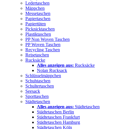
Ledertaschen
Mäppchen
Messetaschen
Papiertaschen
Papiertüten
Picknicktaschen
Plastiktaschen
PP Non Woven Taschen
PP Woven Taschen
Recycling Taschen
Reisetaschen
Rucksäcke
Alles anzeigen aus:
Rucksäcke
Nolan Rucksack
Schlüsselmäppchen
Schuhtaschen
Schultertaschen
Seesack
Sporttaschen
Städtetaschen
Alles anzeigen aus:
Städtetaschen
Städtetaschen Berlin
Städtetaschen Frankfurt
Städtetaschen Hamburg
Städtetaschen Köln