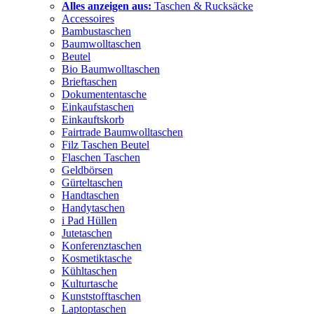
Alles anzeigen aus:
Taschen & Rucksäcke
Accessoires
Bambustaschen
Baumwolltaschen
Beutel
Bio Baumwolltaschen
Brieftaschen
Dokumententasche
Einkaufstaschen
Einkauftskorb
Fairtrade Baumwolltaschen
Filz Taschen Beutel
Flaschen Taschen
Geldbörsen
Gürteltaschen
Handtaschen
Handytaschen
i Pad Hüllen
Jutetaschen
Konferenztaschen
Kosmetiktasche
Kühltaschen
Kulturtasche
Kunststofftaschen
Laptoptaschen