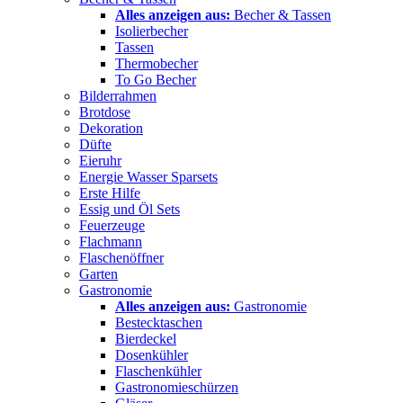
Alles anzeigen aus:
Becher & Tassen
Isolierbecher
Tassen
Thermobecher
To Go Becher
Bilderrahmen
Brotdose
Dekoration
Düfte
Eieruhr
Energie Wasser Sparsets
Erste Hilfe
Essig und Öl Sets
Feuerzeuge
Flachmann
Flaschenöffner
Garten
Gastronomie
Alles anzeigen aus:
Gastronomie
Bestecktaschen
Bierdeckel
Dosenkühler
Flaschenkühler
Gastronomieschürzen