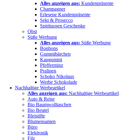
Alles anzeigen aus:
Kundenpräsente
Champagner
Erlesene Kundenpräsente
Sekt & Prosecco
Spirituosen Geschenke
Obst
Süße Werbung
Alles anzeigen aus:
Süße Werbung
Bonbons
Gummibärchen
Kaugummi
Pfefferminz
Pralinen
Schoko Nikolaus
Werbe Schokolade
Nachhaltige Werbeartikel
Alles anzeigen aus:
Nachhaltige Werbeartikel
Auto & Reise
Bio Baumwolltaschen
Bio Beutel
Bleistifte
Blumensamen
Büro
Elektronik
Filz