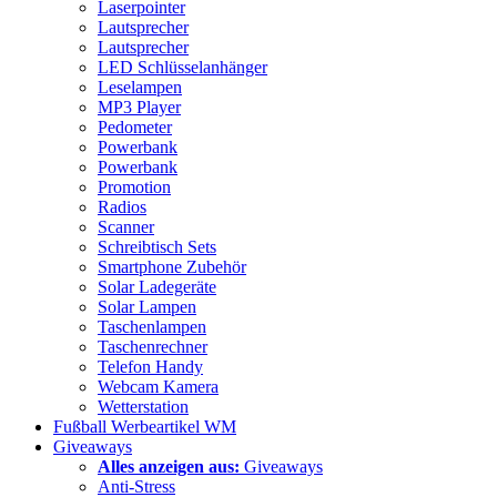
Laserpointer
Lautsprecher
Lautsprecher
LED Schlüsselanhänger
Leselampen
MP3 Player
Pedometer
Powerbank
Powerbank
Promotion
Radios
Scanner
Schreibtisch Sets
Smartphone Zubehör
Solar Ladegeräte
Solar Lampen
Taschenlampen
Taschenrechner
Telefon Handy
Webcam Kamera
Wetterstation
Fußball Werbeartikel WM
Giveaways
Alles anzeigen aus:
Giveaways
Anti-Stress