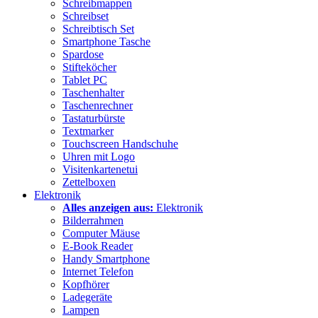
Schreibmappen
Schreibset
Schreibtisch Set
Smartphone Tasche
Spardose
Stifteköcher
Tablet PC
Taschenhalter
Taschenrechner
Tastaturbürste
Textmarker
Touchscreen Handschuhe
Uhren mit Logo
Visitenkartenetui
Zettelboxen
Elektronik
Alles anzeigen aus:
Elektronik
Bilderrahmen
Computer Mäuse
E-Book Reader
Handy Smartphone
Internet Telefon
Kopfhörer
Ladegeräte
Lampen