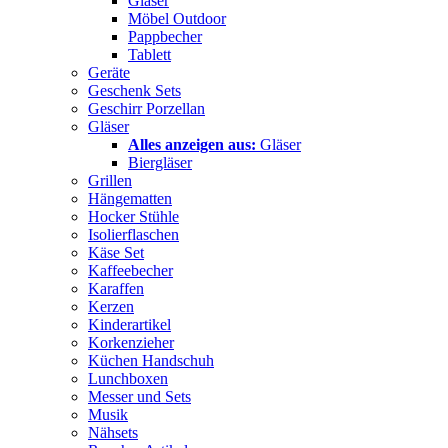
Gläser
Möbel Outdoor
Pappbecher
Tablett
Geräte
Geschenk Sets
Geschirr Porzellan
Gläser
Alles anzeigen aus:
Gläser
Biergläser
Grillen
Hängematten
Hocker Stühle
Isolierflaschen
Käse Set
Kaffeebecher
Karaffen
Kerzen
Kinderartikel
Korkenzieher
Küchen Handschuh
Lunchboxen
Messer und Sets
Musik
Nähsets