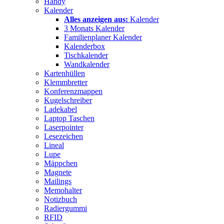
Handy
Kalender
Alles anzeigen aus:
Kalender
3 Monats Kalender
Familienplaner Kalender
Kalenderbox
Tischkalender
Wandkalender
Kartenhüllen
Klemmbretter
Konferenzmappen
Kugelschreiber
Ladekabel
Laptop Taschen
Laserpointer
Lesezeichen
Lineal
Lupe
Mäppchen
Magnete
Mailings
Memohalter
Notizbuch
Radiergummi
RFID