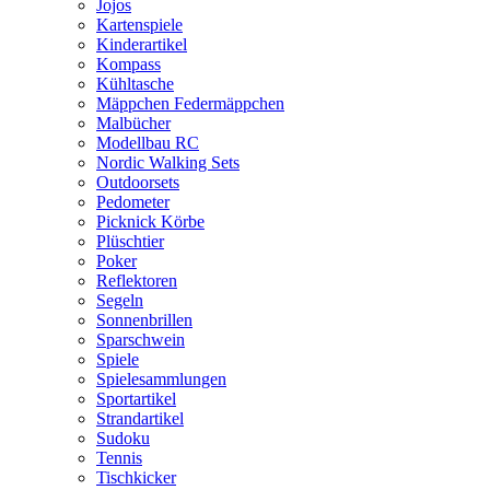
Jojos
Kartenspiele
Kinderartikel
Kompass
Kühltasche
Mäppchen Federmäppchen
Malbücher
Modellbau RC
Nordic Walking Sets
Outdoorsets
Pedometer
Picknick Körbe
Plüschtier
Poker
Reflektoren
Segeln
Sonnenbrillen
Sparschwein
Spiele
Spielesammlungen
Sportartikel
Strandartikel
Sudoku
Tennis
Tischkicker