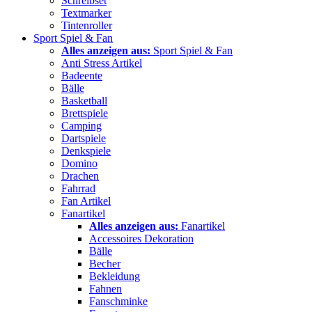
Schreibset
Textmarker
Tintenroller
Sport Spiel & Fan
Alles anzeigen aus:
Sport Spiel & Fan
Anti Stress Artikel
Badeente
Bälle
Basketball
Brettspiele
Camping
Dartspiele
Denkspiele
Domino
Drachen
Fahrrad
Fan Artikel
Fanartikel
Alles anzeigen aus:
Fanartikel
Accessoires Dekoration
Bälle
Becher
Bekleidung
Fahnen
Fanschminke