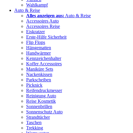
Wahlkampf
Auto & Reise
Alles anzeigen aus:
Auto & Reise
Accessoires Auto
Accessoires Reise
Eiskratzer
Erste-Hilfe Sicherheit
Flip Flops
Hängematten
Handwärmer
Kennzeichenhalter
Koffer Accessoires
Maniküre Sets
Nackenkissen
Parkscheiben
Picknick
Reifendruckmesser
Reinigung Auto
Reise Kosmetik
Sonnenbrillen
Sonnenschutz Auto
Strandtücher
Taschen
Trekking