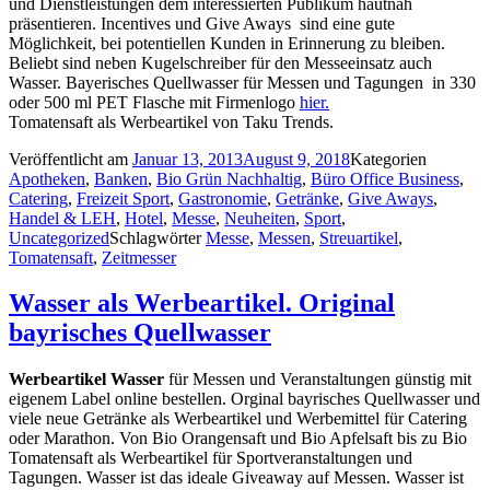
und Dienstleistungen dem interessierten Publikum hautnah
präsentieren. Incentives und Give Aways sind eine gute
Möglichkeit, bei potentiellen Kunden in Erinnerung zu bleiben.
Beliebt sind neben Kugelschreiber für den Messeeinsatz auch
Wasser. Bayerisches Quellwasser für Messen und Tagungen in 330
oder 500 ml PET Flasche mit Firmenlogo
hier.
Tomatensaft als Werbeartikel von Taku Trends.
Veröffentlicht am
Januar 13, 2013
August 9, 2018
Kategorien
Apotheken
,
Banken
,
Bio Grün Nachhaltig
,
Büro Office Business
,
Catering
,
Freizeit Sport
,
Gastronomie
,
Getränke
,
Give Aways
,
Handel & LEH
,
Hotel
,
Messe
,
Neuheiten
,
Sport
,
Uncategorized
Schlagwörter
Messe
,
Messen
,
Streuartikel
,
Tomatensaft
,
Zeitmesser
Wasser als Werbeartikel. Original
bayrisches Quellwasser
Werbeartikel Wasser
für Messen und Veranstaltungen günstig mit
eigenem Label online bestellen. Orginal bayrisches Quellwasser und
viele neue Getränke als Werbeartikel und Werbemittel für Catering
oder Marathon. Von Bio Orangensaft und Bio Apfelsaft bis zu Bio
Tomatensaft als Werbeartikel für Sportveranstaltungen und
Tagungen. Wasser ist das ideale Giveaway auf Messen. Wasser ist