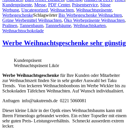
Kundenpräsente
,
Messe
,
PDF Center
,
Präsentservice
,
Süsse
Werbung
,
Uncategorized
,
Weihnachten
,
Weihnachtspräsente
,
Werbegeschenke
Schlagwörter
Bio Werbegeschenke Weihnachten
,
Grüne Werbemittel Weihnachten
,
Öko Werbepräsente Weihnachten
,
Pralinen
,
Tannenbaum
,
Tannnebäume
,
Weihnachtskarten
,
Weihnachtsschokolade
Werbe Weihnachtsgeschenke sehr günstig
Kundenpräsent
Weihnachtspräsent Likör
Werbe Weihnachtsgeschenke
für Ihre Kunden oder Mitarbeiter
zur Weihnachtszeit finden Sie in sehr großer Auswahl bei Taku
Trends. Von leckeren Weihnachtsbonbons im Werbe Wickler bis zu
Schokoladen Täfelchen Weihnachten. Auf Wunsch individualisiert.
Anfragen info@takutrends.de 0221 5060081
Dieser kleine Likör in der Optik eines Weihnachtsbaums kann mit
Ihrem Firmenlogo gebrandet werden. Ein echter Topseller mit einem
sehr guten Preis- Leistungsverhältnis. Schmeckt ausserdem extrem
lecker.