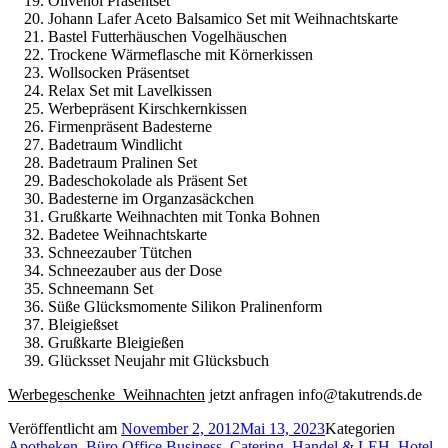
Olivenöl Präsentset
Johann Lafer Aceto Balsamico Set mit Weihnachtskarte
Bastel Futterhäuschen Vogelhäuschen
Trockene Wärmeflasche mit Körnerkissen
Wollsocken Präsentset
Relax Set mit Lavelkissen
Werbepräsent Kirschkernkissen
Firmenpräsent Badesterne
Badetraum Windlicht
Badetraum Pralinen Set
Badeschokolade als Präsent Set
Badesterne im Organzasäckchen
Grußkarte Weihnachten mit Tonka Bohnen
Badetee Weihnachtskarte
Schneezauber Tütchen
Schneezauber aus der Dose
Schneemann Set
Süße Glücksmomente Silikon Pralinenform
Bleigießset
Grußkarte Bleigießen
Glücksset Neujahr mit Glücksbuch
Werbegeschenke Weihnachten
jetzt anfragen info@takutrends.de
Veröffentlicht am
November 2, 2012
Mai 13, 2023
Kategorien
Apotheken
,
Büro Office Business
,
Catering
,
Handel & LEH
,
Hotel
,