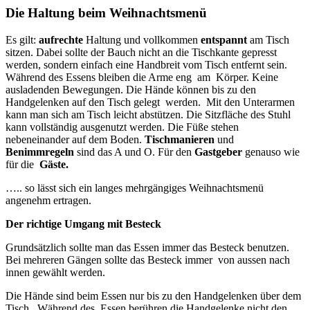
Die Haltung beim Weihnachtsmenü
Es gilt:
aufrechte
Haltung und vollkommen
entspannt
am Tisch
sitzen. Dabei sollte der Bauch nicht an die Tischkante gepresst
werden, sondern einfach eine Handbreit vom Tisch entfernt sein.
Während des Essens bleiben die Arme eng am Körper. Keine
ausladenden Bewegungen. Die Hände können bis zu den
Handgelenken auf den Tisch gelegt werden. Mit den Unterarmen
kann man sich am Tisch leicht abstützen. Die Sitzfläche des Stuhl
kann vollständig ausgenutzt werden. Die Füße stehen
nebeneinander auf dem Boden.
Tischmanieren
und
Benimmregeln
sind das A und O. Für den
Gastgeber
genauso wie
für die
Gäste.
….. so lässt sich ein langes mehrgängiges Weihnachtsmenü
angenehm ertragen.
Der richtige Umgang mit Besteck
Grundsätzlich sollte man das Essen immer das Besteck benutzen.
Bei mehreren Gängen sollte das Besteck immer von aussen nach
innen gewählt werden.
Die Hände sind beim Essen nur bis zu den Handgelenken über dem
Tisch.
Während des Essen berühren die Handgelenke nicht den