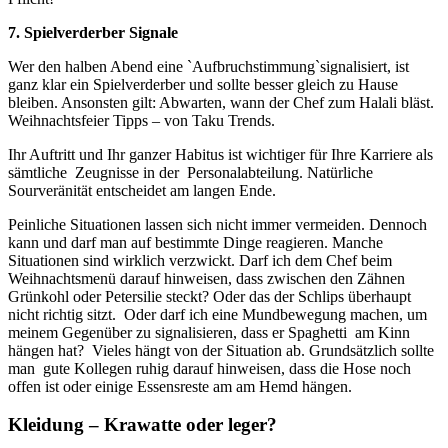
7. Spielverderber Signale
Wer den halben Abend eine `Aufbruchstimmung`signalisiert, ist
ganz klar ein Spielverderber und sollte besser gleich zu Hause
bleiben. Ansonsten gilt: Abwarten, wann der Chef zum Halali bläst.
Weihnachtsfeier Tipps – von Taku Trends.
Ihr Auftritt und Ihr ganzer Habitus ist wichtiger für Ihre Karriere als
sämtliche Zeugnisse in der Personalabteilung. Natürliche
Sourveränität entscheidet am langen Ende.
Peinliche Situationen lassen sich nicht immer vermeiden. Dennoch
kann und darf man auf bestimmte Dinge reagieren. Manche
Situationen sind wirklich verzwickt. Darf ich dem Chef beim
Weihnachtsmenü darauf hinweisen, dass zwischen den Zähnen
Grünkohl oder Petersilie steckt? Oder das der Schlips überhaupt
nicht richtig sitzt. Oder darf ich eine Mundbewegung machen, um
meinem Gegenüber zu signalisieren, dass er Spaghetti am Kinn
hängen hat? Vieles hängt von der Situation ab. Grundsätzlich sollte
man gute Kollegen ruhig darauf hinweisen, dass die Hose noch
offen ist oder einige Essensreste am am Hemd hängen.
Kleidung – Krawatte oder leger?