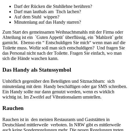
Darf der Rücken die Stuhllehne berühren?
Darf man lauthals am Tisch lachen?
Auf dem Stuhl wippen?
Minutenlang auf das Handy starren?
Zum Start des gemeinsamen Weihnachtsmahls mit der Firma oder
Abteilung ist ein `Guten Appetit` überflüssig, ein `Mahlzeit` geht
garnicht. Ebenso ein “ Entschuldigen Sie mich“ wenn man auf die
Toilette muss. Wofür soll man sich entschuldigen? Und fragen Sie
das Personal nicht nach der Toilette. Fragen Sie einfach, wo man
sich die Hände waschen kann.
Das Handy als Statussymbol
Unhöflich gegenüber den Beteiligten und Sitznachbarn: sich
minutenlang mit dem Handy beschäftigen oder gar SMS schreiben.
Ein Handy sollte nur dann genutzt werden, wenn es wirklich
wichtig ist. Im Zweifel auf Vibrationsalarm umstellen.
Rauchen
Rauchen ist in den meisten Restaurants und Gaststätten in
Deutschland mittlerweile verboten. In NRW gibt es mittlerweile
auch keine Sonderregelungen mehr. Die neuen Regelungen treten