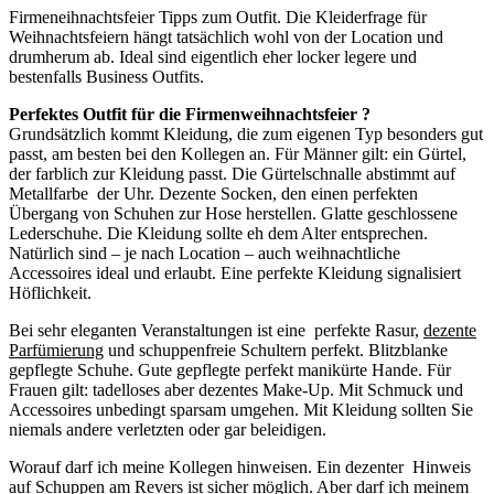
Firmeneihnachtsfeier Tipps zum Outfit. Die Kleiderfrage für
Weihnachtsfeiern hängt tatsächlich wohl von der Location und
drumherum ab. Ideal sind eigentlich eher locker legere und
bestenfalls Business Outfits.
Perfektes Outfit für die Firmenweihnachtsfeier ?
Grundsätzlich kommt Kleidung, die zum eigenen Typ besonders gut
passt, am besten bei den Kollegen an. Für Männer gilt: ein Gürtel,
der farblich zur Kleidung passt. Die Gürtelschnalle abstimmt auf
Metallfarbe der Uhr. Dezente Socken, den einen perfekten
Übergang von Schuhen zur Hose herstellen. Glatte geschlossene
Lederschuhe. Die Kleidung sollte eh dem Alter entsprechen.
Natürlich sind – je nach Location – auch weihnachtliche
Accessoires ideal und erlaubt. Eine perfekte Kleidung signalisiert
Höflichkeit.
Bei sehr eleganten Veranstaltungen ist eine perfekte Rasur,
dezente
Parfümierung
und schuppenfreie Schultern perfekt. Blitzblanke
gepflegte Schuhe. Gute gepflegte perfekt manikürte Hande. Für
Frauen gilt: tadelloses aber dezentes Make-Up. Mit Schmuck und
Accessoires unbedingt sparsam umgehen. Mit Kleidung sollten Sie
niemals andere verletzten oder gar beleidigen.
Worauf darf ich meine Kollegen hinweisen. Ein dezenter Hinweis
auf Schuppen am Revers ist sicher möglich. Aber darf ich meinem