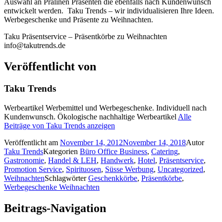
Auswahl an Pralinen Präsenten die ebenfalls nach Kundenwunsch
entwickelt werden. Taku Trends – wir individualisieren Ihre Ideen.
Werbegeschenke und Präsente zu Weihnachten.
Taku Präsentservice – Präsentkörbe zu Weihnachten
info@takutrends.de
Veröffentlicht von
Taku Trends
Werbeartikel Werbemittel und Werbegeschenke. Individuell nach
Kundenwunsch. Ökologische nachhaltige Werbeartikel
Alle
Beiträge von Taku Trends anzeigen
Veröffentlicht am
November 14, 2012
November 14, 2018
Autor
Taku Trends
Kategorien
Büro Office Business
,
Catering
,
Gastronomie
,
Handel & LEH
,
Handwerk
,
Hotel
,
Präsentservice
,
Promotion Service
,
Spirituosen
,
Süsse Werbung
,
Uncategorized
,
Weihnachten
Schlagwörter
Geschenkkörbe
,
Präsentkörbe
,
Werbegeschenke Weihnachten
Beitrags-Navigation