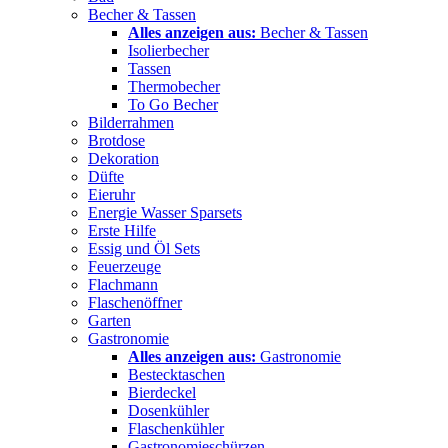
Becher & Tassen
Alles anzeigen aus:
Becher & Tassen
Isolierbecher
Tassen
Thermobecher
To Go Becher
Bilderrahmen
Brotdose
Dekoration
Düfte
Eieruhr
Energie Wasser Sparsets
Erste Hilfe
Essig und Öl Sets
Feuerzeuge
Flachmann
Flaschenöffner
Garten
Gastronomie
Alles anzeigen aus:
Gastronomie
Bestecktaschen
Bierdeckel
Dosenkühler
Flaschenkühler
Gastronomieschürzen