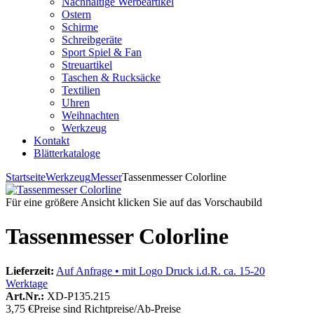
Nachhaltige Werbeartikel
Ostern
Schirme
Schreibgeräte
Sport Spiel & Fan
Streuartikel
Taschen & Rucksäcke
Textilien
Uhren
Weihnachten
Werkzeug
Kontakt
Blätterkataloge
Startseite
Werkzeug
Messer
Tassenmesser Colorline
Für eine größere Ansicht klicken Sie auf das Vorschaubild
Tassenmesser Colorline
Lieferzeit:
Auf Anfrage • mit Logo Druck i.d.R. ca. 15-20
Werktage
Art.Nr.:
XD-P135.215
3,75 €
Preise sind Richtpreise/Ab-Preise