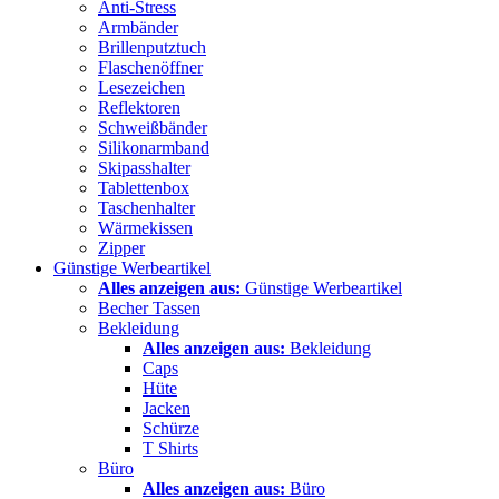
Anti-Stress
Armbänder
Brillenputztuch
Flaschenöffner
Lesezeichen
Reflektoren
Schweißbänder
Silikonarmband
Skipasshalter
Tablettenbox
Taschenhalter
Wärmekissen
Zipper
Günstige Werbeartikel
Alles anzeigen aus:
Günstige Werbeartikel
Becher Tassen
Bekleidung
Alles anzeigen aus:
Bekleidung
Caps
Hüte
Jacken
Schürze
T Shirts
Büro
Alles anzeigen aus:
Büro