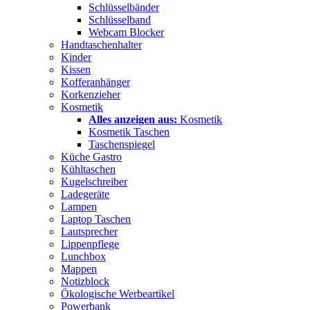
Schlüsselbänder
Schlüsselband
Webcam Blocker
Handtaschenhalter
Kinder
Kissen
Kofferanhänger
Korkenzieher
Kosmetik
Alles anzeigen aus:
Kosmetik
Kosmetik Taschen
Taschenspiegel
Küche Gastro
Kühltaschen
Kugelschreiber
Ladegeräte
Lampen
Laptop Taschen
Lautsprecher
Lippenpflege
Lunchbox
Mappen
Notizblock
Ökologische Werbeartikel
Powerbank