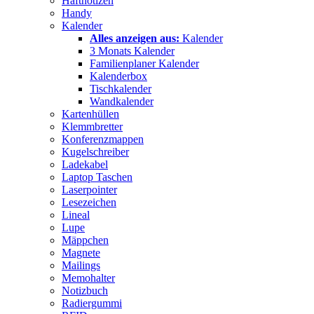
Haftnotizen
Handy
Kalender
Alles anzeigen aus:
Kalender
3 Monats Kalender
Familienplaner Kalender
Kalenderbox
Tischkalender
Wandkalender
Kartenhüllen
Klemmbretter
Konferenzmappen
Kugelschreiber
Ladekabel
Laptop Taschen
Laserpointer
Lesezeichen
Lineal
Lupe
Mäppchen
Magnete
Mailings
Memohalter
Notizbuch
Radiergummi