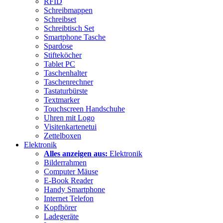
RFID
Schreibmappen
Schreibset
Schreibtisch Set
Smartphone Tasche
Spardose
Stifteköcher
Tablet PC
Taschenhalter
Taschenrechner
Tastaturbürste
Textmarker
Touchscreen Handschuhe
Uhren mit Logo
Visitenkartenetui
Zettelboxen
Elektronik
Alles anzeigen aus:
Elektronik
Bilderrahmen
Computer Mäuse
E-Book Reader
Handy Smartphone
Internet Telefon
Kopfhörer
Ladegeräte