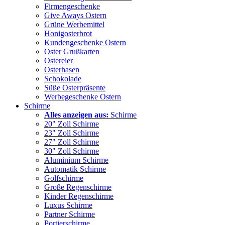
Firmengeschenke
Give Aways Ostern
Grüne Werbemittel
Honigosterbrot
Kundengeschenke Ostern
Oster Grußkarten
Ostereier
Osterhasen
Schokolade
Süße Osterpräsente
Werbegeschenke Ostern
Schirme
Alles anzeigen aus:
Schirme
20" Zoll Schirme
23" Zoll Schirme
27" Zoll Schirme
30" Zoll Schirme
Aluminium Schirme
Automatik Schirme
Golfschirme
Große Regenschirme
Kinder Regenschirme
Luxus Schirme
Partner Schirme
Portierschirme