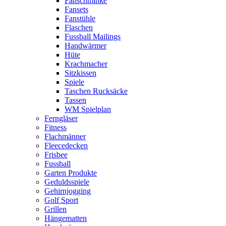
Fanschminke
Fansets
Fanstühle
Flaschen
Fussball Mailings
Handwärmer
Hüte
Krachmacher
Sitzkissen
Spiele
Taschen Rucksäcke
Tassen
WM Spielplan
Ferngläser
Fitness
Flachmänner
Fleecedecken
Frisbee
Fussball
Garten Produkte
Geduldsspiele
Gehirnjogging
Golf Sport
Grillen
Hängematten