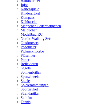
Handwärmer
Jojos
Kartenspiele
Kinderartikel
Kompass
Kühltasche
Mäppchen Federmäppchen
Malbücher
Modellbau RC
Nordic Walking Sets
Outdoorsets
Pedometer
Picknick Körbe
Plüschtier
Poker
Reflektoren
Segeln
Sonnenbrillen
Sparschwein
Spiele
Spielesammlungen
Sportartikel
Strandartikel
Sudoku
Tennis