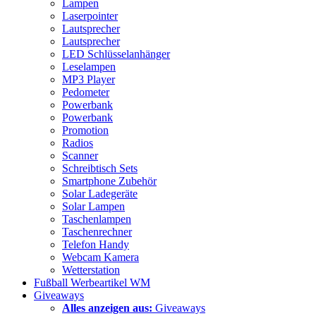
Lampen
Laserpointer
Lautsprecher
Lautsprecher
LED Schlüsselanhänger
Leselampen
MP3 Player
Pedometer
Powerbank
Powerbank
Promotion
Radios
Scanner
Schreibtisch Sets
Smartphone Zubehör
Solar Ladegeräte
Solar Lampen
Taschenlampen
Taschenrechner
Telefon Handy
Webcam Kamera
Wetterstation
Fußball Werbeartikel WM
Giveaways
Alles anzeigen aus:
Giveaways