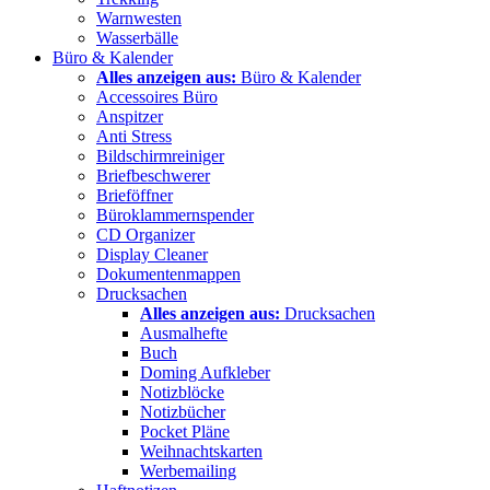
Warnwesten
Wasserbälle
Büro & Kalender
Alles anzeigen aus:
Büro & Kalender
Accessoires Büro
Anspitzer
Anti Stress
Bildschirmreiniger
Briefbeschwerer
Brieföffner
Büroklammernspender
CD Organizer
Display Cleaner
Dokumentenmappen
Drucksachen
Alles anzeigen aus:
Drucksachen
Ausmalhefte
Buch
Doming Aufkleber
Notizblöcke
Notizbücher
Pocket Pläne
Weihnachtskarten
Werbemailing