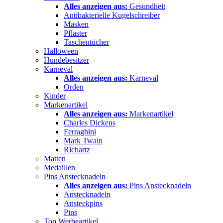
Alles anzeigen aus:
Gesundheit
Antibakterielle Kugelschreiber
Masken
Pflaster
Taschentücher
Halloween
Hundebesitzer
Karneval
Alles anzeigen aus:
Karneval
Orden
Kinder
Markenartikel
Alles anzeigen aus:
Markenartikel
Charles Dickens
Ferraghini
Mark Twain
Richartz
Matten
Medaillen
Pins Anstecknadeln
Alles anzeigen aus:
Pins Anstecknadeln
Anstecknadeln
Ansteckpins
Pins
Top Werbeartikel