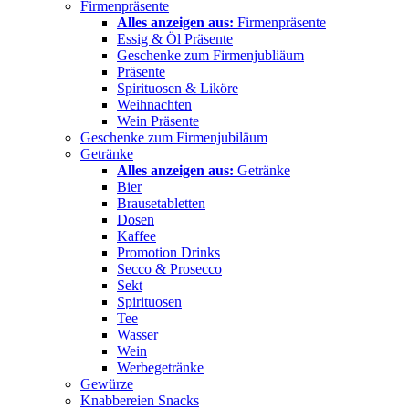
Firmenpräsente
Alles anzeigen aus:
Firmenpräsente
Essig & Öl Präsente
Geschenke zum Firmenjubliäum
Präsente
Spirituosen & Liköre
Weihnachten
Wein Präsente
Geschenke zum Firmenjubiläum
Getränke
Alles anzeigen aus:
Getränke
Bier
Brausetabletten
Dosen
Kaffee
Promotion Drinks
Secco & Prosecco
Sekt
Spirituosen
Tee
Wasser
Wein
Werbegetränke
Gewürze
Knabbereien Snacks