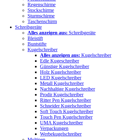
Regenschirme
Stockschirme
Sturmschirme
Taschenschirm
Schreibgeräte
Alles anzeigen aus:
Schreibgeräte
Bleistift
Buntstifte
Kugelschreiber
Alles anzeigen aus:
Kugelschreiber
Edle Kugeschreiber
Günstige Kugelschreiber
Holz Kugelschreiber
LED Kugelschreiber
Metall Kugelschreiber
Nachhaltige Kugelschreiber
Prodir Kugelschreiber
Ritter Pen Kugelschreiber
Schneider Kugelschreiber
Soft Touch Kugelschreiber
Touch Pen Kugelschreiber
UMA Kugelschreiber
Verpackungen
Werbekugelschreiber
Multipen