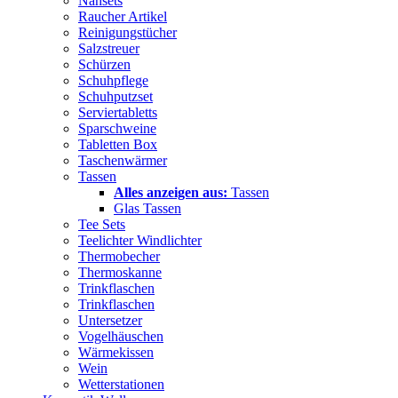
Nähsets
Raucher Artikel
Reinigungstücher
Salzstreuer
Schürzen
Schuhpflege
Schuhputzset
Serviertabletts
Sparschweine
Tabletten Box
Taschenwärmer
Tassen
Alles anzeigen aus:
Tassen
Glas Tassen
Tee Sets
Teelichter Windlichter
Thermobecher
Thermoskanne
Trinkflaschen
Trinkflaschen
Untersetzer
Vogelhäuschen
Wärmekissen
Wein
Wetterstationen