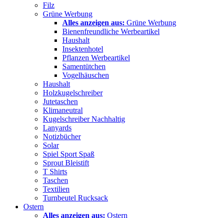
Filz
Grüne Werbung
Alles anzeigen aus:
Grüne Werbung
Bienenfreundliche Werbeartikel
Haushalt
Insektenhotel
Pflanzen Werbeartikel
Samentütchen
Vogelhäuschen
Haushalt
Holzkugelschreiber
Jutetaschen
Klimaneutral
Kugelschreiber Nachhaltig
Lanyards
Notizbücher
Solar
Spiel Sport Spaß
Sprout Bleistift
T Shirts
Taschen
Textilien
Turnbeutel Rucksack
Ostern
Alles anzeigen aus:
Ostern