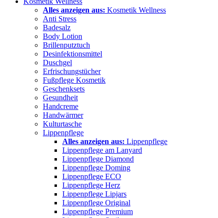
Kosmetik Wellness
Alles anzeigen aus:
Kosmetik Wellness
Anti Stress
Badesalz
Body Lotion
Brillenputztuch
Desinfektionsmittel
Duschgel
Erfrischungstücher
Fußpflege Kosmetik
Geschenksets
Gesundheit
Handcreme
Handwärmer
Kulturtasche
Lippenpflege
Alles anzeigen aus:
Lippenpflege
Lippenpflege am Lanyard
Lippenpflege Diamond
Lippenpflege Doming
Lippenpflege ECO
Lippenpflege Herz
Lippenpflege Lipjars
Lippenpflege Original
Lippenpflege Premium