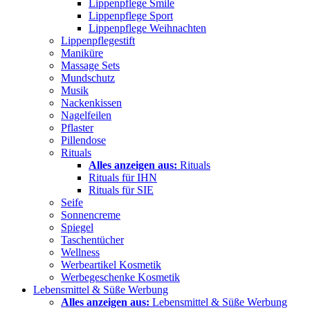
Lippenpflege Smile
Lippenpflege Sport
Lippenpflege Weihnachten
Lippenpflegestift
Maniküre
Massage Sets
Mundschutz
Musik
Nackenkissen
Nagelfeilen
Pflaster
Pillendose
Rituals
Alles anzeigen aus:
Rituals
Rituals für IHN
Rituals für SIE
Seife
Sonnencreme
Spiegel
Taschentücher
Wellness
Werbeartikel Kosmetik
Werbegeschenke Kosmetik
Lebensmittel & Süße Werbung
Alles anzeigen aus:
Lebensmittel & Süße Werbung