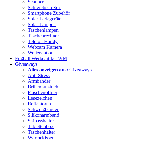
Scanner
Schreibtisch Sets
Smartphone Zubehör
Solar Ladegeräte
Solar Lampen
Taschenlampen
Taschenrechner
Telefon Handy
Webcam Kamera
Wetterstation
Fußball Werbeartikel WM
Giveaways
Alles anzeigen aus:
Giveaways
Anti-Stress
Armbänder
Brillenputztuch
Flaschenöffner
Lesezeichen
Reflektoren
Schweißbänder
Silikonarmband
Skipasshalter
Tablettenbox
Taschenhalter
Wärmekissen