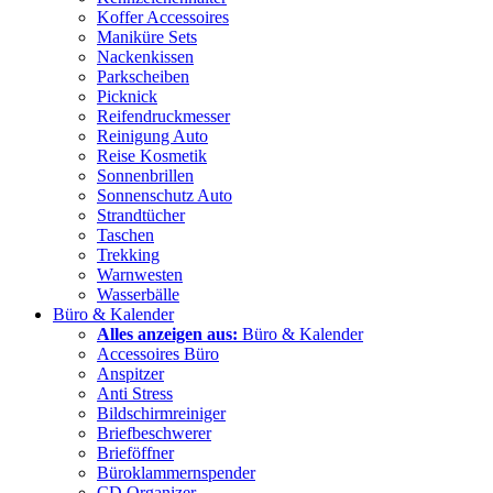
Koffer Accessoires
Maniküre Sets
Nackenkissen
Parkscheiben
Picknick
Reifendruckmesser
Reinigung Auto
Reise Kosmetik
Sonnenbrillen
Sonnenschutz Auto
Strandtücher
Taschen
Trekking
Warnwesten
Wasserbälle
Büro & Kalender
Alles anzeigen aus:
Büro & Kalender
Accessoires Büro
Anspitzer
Anti Stress
Bildschirmreiniger
Briefbeschwerer
Brieföffner
Büroklammernspender
CD Organizer