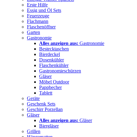
Erste Hilfe
Essig und Öl Sets
Feuerzeuge
Flachmann
Flaschenöffner
Garten
Gastronomie
Alles anzeigen aus:
Gastronomie
Bestecktaschen
Bierdeckel
Dosenkühler
Flaschenkühler
Gastronomieschürzen
Gläser
Möbel Outdoor
Pappbecher
Tablett
Geräte
Geschenk Sets
Geschirr Porzellan
Gläser
Alles anzeigen aus:
Gläser
Biergläser
Grillen
Hängematten