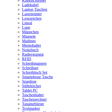
Kugelschreiber
Ladekabel
Laptop Taschen
Laserpointer
Lesezeichen
Lineal
Lupe
Mäppchen
Magnete
Mailings
Memohalter
Notizbuch
Radiergummi
RFID
Schreibmappen
Schreibset
Schreibtisch Set
Smartphone Tasche
Spardose
Stifteköcher
Tablet PC
Taschenhalter
Taschenrechner
Tastaturbürste
Textmarker