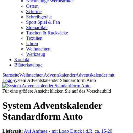
Nachhaltige Werbeartikel
Ostern
Schirme
Schreibgeräte
Sport Spiel & Fan
Streuartikel
Taschen & Rucksäcke
Textilien
Uhren
Weihnachten
Werkzeug
Kontakt
Blätterkataloge
Startseite
Weihnachten
Adventskalender
Adventskalender mit
Logo
System Adventskalender Standardform Auto
Für eine größere Ansicht klicken Sie auf das Vorschaubild
System Adventskalender
Standardform Auto
Lieferzeit:
Auf Anfrage • mit Logo Druck i.d.R. ca. 15-20