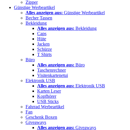
Zipper
Günstige Werbeartikel
Alles anzeigen aus:
Günstige Werbeartikel
Becher Tassen
Bekleidung
Alles anzeigen aus:
Bekleidung
Caps
Hüte
Jacken
Schürze
T Shirts
Büro
Alles anzeigen aus:
Büro
Taschenrechner
Visitenkartenetui
Elektronik USB
Alles anzeigen aus:
Elektronik USB
Karten Leser
Kopfhörer
USB Sticks
Fahrrad Werbeartikel
Fan
Geschenk Boxen
Giveaways
Alles anzeigen aus:
Giveaways