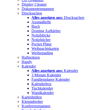
Display Cleaner
Dokumentenmappen
Drucksachen
Alles anzeigen aus:
Drucksachen
Ausmalhefte
Buch
Doming Aufkleber
Notizblöcke
Notizbücher
Pocket Pläne
Weihnachtskarten
Werbemailing
Haftnotizen
Handy
Kalender
Alles anzeigen aus:
Kalender
3 Monats Kalender
Familienplaner Kalender
Kalenderbox
Tischkalender
Wandkalender
Kartenhüllen
Klemmbretter
Konferenzmappen