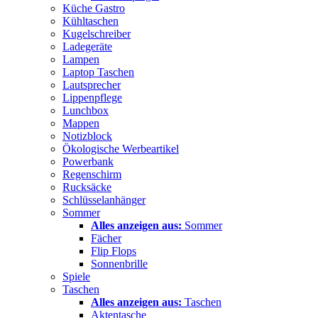
Küche Gastro
Kühltaschen
Kugelschreiber
Ladegeräte
Lampen
Laptop Taschen
Lautsprecher
Lippenpflege
Lunchbox
Mappen
Notizblock
Ökologische Werbeartikel
Powerbank
Regenschirm
Rucksäcke
Schlüsselanhänger
Sommer
Alles anzeigen aus:
Sommer
Fächer
Flip Flops
Sonnenbrille
Spiele
Taschen
Alles anzeigen aus:
Taschen
Aktentasche