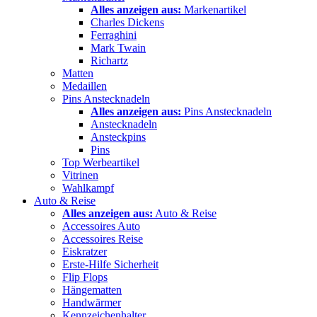
Alles anzeigen aus:
Markenartikel
Charles Dickens
Ferraghini
Mark Twain
Richartz
Matten
Medaillen
Pins Anstecknadeln
Alles anzeigen aus:
Pins Anstecknadeln
Anstecknadeln
Ansteckpins
Pins
Top Werbeartikel
Vitrinen
Wahlkampf
Auto & Reise
Alles anzeigen aus:
Auto & Reise
Accessoires Auto
Accessoires Reise
Eiskratzer
Erste-Hilfe Sicherheit
Flip Flops
Hängematten
Handwärmer
Kennzeichenhalter