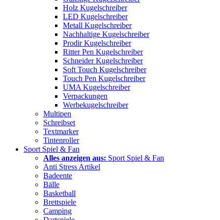
Holz Kugelschreiber
LED Kugelschreiber
Metall Kugelschreiber
Nachhaltige Kugelschreiber
Prodir Kugelschreiber
Ritter Pen Kugelschreiber
Schneider Kugelschreiber
Soft Touch Kugelschreiber
Touch Pen Kugelschreiber
UMA Kugelschreiber
Verpackungen
Werbekugelschreiber
Multipen
Schreibset
Textmarker
Tintenroller
Sport Spiel & Fan
Alles anzeigen aus:
Sport Spiel & Fan
Anti Stress Artikel
Badeente
Bälle
Basketball
Brettspiele
Camping
Dartspiele