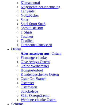
Klimaneutral
Kugelschreiber Nachhaltig
Lanyards
Notizbücher
Solar
Spiel Sport Spaß
Sprout Bleistift
T Shirts
Taschen
Textilien
Turnbeutel Rucksack
Ostern
Alles anzeigen aus:
Ostern
Firmengeschenke
Give Aways Ostern
Grüne Werbemittel
Honigosterbrot
Kundengeschenke Ostern
Oster Grußkarten
Ostereier
Osterhasen
Schokolade
Süße Osterpräsente
Werbegeschenke Ostern
Schirme