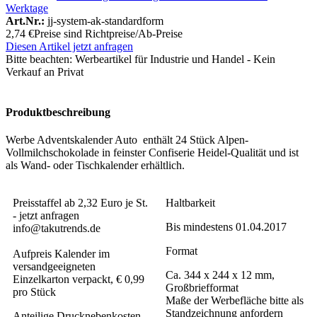
Werktage
Art.Nr.:
jj-system-ak-standardform
2,74 €
Preise sind Richtpreise/Ab-Preise
Diesen Artikel jetzt anfragen
Bitte beachten:
Werbeartikel für Industrie und Handel - Kein
Verkauf an Privat
Produktbeschreibung
Werbe Adventskalender Auto enthält 24 Stück Alpen-
Vollmilchschokolade in feinster Confiserie Heidel-Qualität und ist
als Wand- oder Tischkalender erhältlich.
Preisstaffel ab 2,32 Euro je St.
Haltbarkeit
- jetzt anfragen
Bis mindestens 01.04.2017
info@takutrends.de
Format
Aufpreis Kalender im
versandgeeigneten
Ca. 344 x 244 x 12 mm,
Einzelkarton verpackt, € 0,99
Großbriefformat
pro Stück
Maße der Werbefläche bitte als
Standzeichnung anfordern
Anteilige Drucknebenkosten