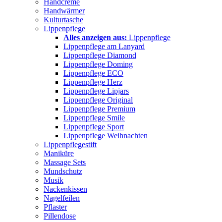
Handcreme
Handwärmer
Kulturtasche
Lippenpflege
Alles anzeigen aus:
Lippenpflege
Lippenpflege am Lanyard
Lippenpflege Diamond
Lippenpflege Doming
Lippenpflege ECO
Lippenpflege Herz
Lippenpflege Lipjars
Lippenpflege Original
Lippenpflege Premium
Lippenpflege Smile
Lippenpflege Sport
Lippenpflege Weihnachten
Lippenpflegestift
Maniküre
Massage Sets
Mundschutz
Musik
Nackenkissen
Nagelfeilen
Pflaster
Pillendose