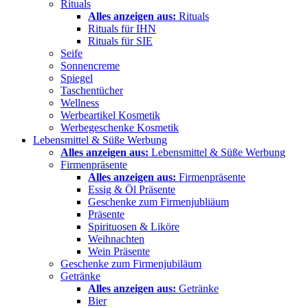
Rituals
Alles anzeigen aus:
Rituals
Rituals für IHN
Rituals für SIE
Seife
Sonnencreme
Spiegel
Taschentücher
Wellness
Werbeartikel Kosmetik
Werbegeschenke Kosmetik
Lebensmittel & Süße Werbung
Alles anzeigen aus:
Lebensmittel & Süße Werbung
Firmenpräsente
Alles anzeigen aus:
Firmenpräsente
Essig & Öl Präsente
Geschenke zum Firmenjubliäum
Präsente
Spirituosen & Liköre
Weihnachten
Wein Präsente
Geschenke zum Firmenjubiläum
Getränke
Alles anzeigen aus:
Getränke
Bier