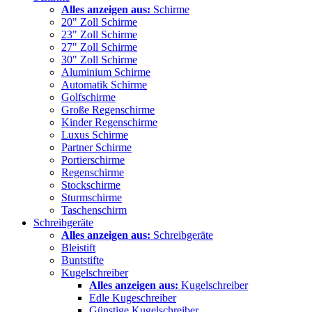
Alles anzeigen aus:
Schirme
20" Zoll Schirme
23" Zoll Schirme
27" Zoll Schirme
30" Zoll Schirme
Aluminium Schirme
Automatik Schirme
Golfschirme
Große Regenschirme
Kinder Regenschirme
Luxus Schirme
Partner Schirme
Portierschirme
Regenschirme
Stockschirme
Sturmschirme
Taschenschirm
Schreibgeräte
Alles anzeigen aus:
Schreibgeräte
Bleistift
Buntstifte
Kugelschreiber
Alles anzeigen aus:
Kugelschreiber
Edle Kugeschreiber
Günstige Kugelschreiber