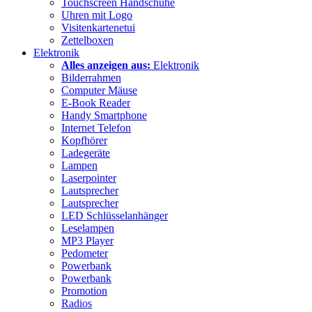
Touchscreen Handschuhe
Uhren mit Logo
Visitenkartenetui
Zettelboxen
Elektronik
Alles anzeigen aus:
Elektronik
Bilderrahmen
Computer Mäuse
E-Book Reader
Handy Smartphone
Internet Telefon
Kopfhörer
Ladegeräte
Lampen
Laserpointer
Lautsprecher
Lautsprecher
LED Schlüsselanhänger
Leselampen
MP3 Player
Pedometer
Powerbank
Powerbank
Promotion
Radios