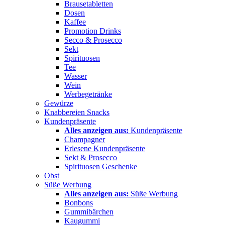
Brausetabletten
Dosen
Kaffee
Promotion Drinks
Secco & Prosecco
Sekt
Spirituosen
Tee
Wasser
Wein
Werbegetränke
Gewürze
Knabbereien Snacks
Kundenpräsente
Alles anzeigen aus:
Kundenpräsente
Champagner
Erlesene Kundenpräsente
Sekt & Prosecco
Spirituosen Geschenke
Obst
Süße Werbung
Alles anzeigen aus:
Süße Werbung
Bonbons
Gummibärchen
Kaugummi