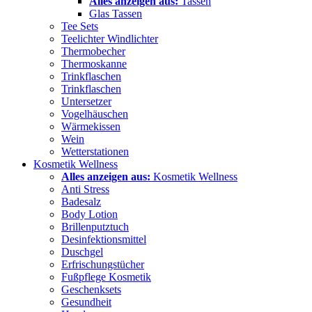
Alles anzeigen aus:
Tassen
Glas Tassen
Tee Sets
Teelichter Windlichter
Thermobecher
Thermoskanne
Trinkflaschen
Trinkflaschen
Untersetzer
Vogelhäuschen
Wärmekissen
Wein
Wetterstationen
Kosmetik Wellness
Alles anzeigen aus:
Kosmetik Wellness
Anti Stress
Badesalz
Body Lotion
Brillenputztuch
Desinfektionsmittel
Duschgel
Erfrischungstücher
Fußpflege Kosmetik
Geschenksets
Gesundheit