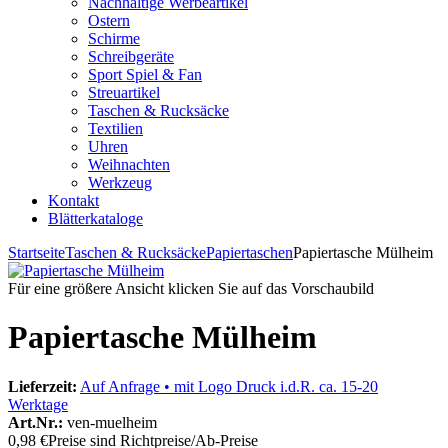
Nachhaltige Werbeartikel
Ostern
Schirme
Schreibgeräte
Sport Spiel & Fan
Streuartikel
Taschen & Rucksäcke
Textilien
Uhren
Weihnachten
Werkzeug
Kontakt
Blätterkataloge
Startseite
Taschen & Rucksäcke
Papiertaschen
Papiertasche Mülheim
Für eine größere Ansicht klicken Sie auf das Vorschaubild
Papiertasche Mülheim
Lieferzeit:
Auf Anfrage • mit Logo Druck i.d.R. ca. 15-20
Werktage
Art.Nr.:
ven-muelheim
0,98 €
Preise sind Richtpreise/Ab-Preise