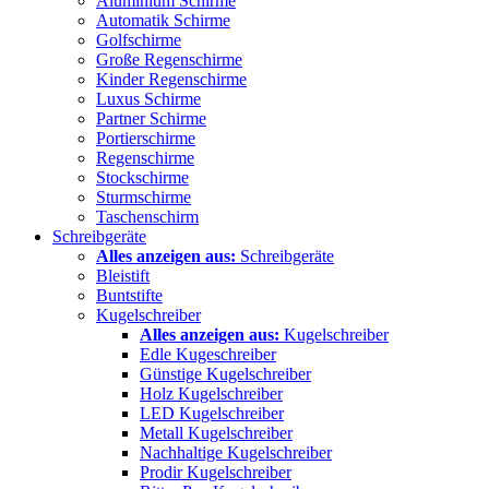
Aluminium Schirme
Automatik Schirme
Golfschirme
Große Regenschirme
Kinder Regenschirme
Luxus Schirme
Partner Schirme
Portierschirme
Regenschirme
Stockschirme
Sturmschirme
Taschenschirm
Schreibgeräte
Alles anzeigen aus:
Schreibgeräte
Bleistift
Buntstifte
Kugelschreiber
Alles anzeigen aus:
Kugelschreiber
Edle Kugeschreiber
Günstige Kugelschreiber
Holz Kugelschreiber
LED Kugelschreiber
Metall Kugelschreiber
Nachhaltige Kugelschreiber
Prodir Kugelschreiber