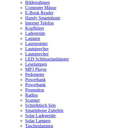
Bilderrahmen
Computer Mäuse
E-Book Reader
Handy Smartphone
Internet Telefon
Kopfhörer
Ladegeräte
Lampen
Laserpointer
Lautsprecher
Lautsprecher
LED Schlüsselanhänger
Leselampen
MP3 Player
Pedometer
Powerbank
Powerbank
Promotion
Radios
Scanner
Schreibtisch Sets
Smartphone Zubehör
Solar Ladegeräte
Solar Lampen
Taschenlampen