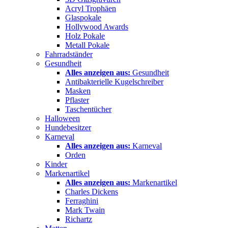
Acryl Trophäen
Glaspokale
Hollywood Awards
Holz Pokale
Metall Pokale
Fahrradständer
Gesundheit
Alles anzeigen aus:
Gesundheit
Antibakterielle Kugelschreiber
Masken
Pflaster
Taschentücher
Halloween
Hundebesitzer
Karneval
Alles anzeigen aus:
Karneval
Orden
Kinder
Markenartikel
Alles anzeigen aus:
Markenartikel
Charles Dickens
Ferraghini
Mark Twain
Richartz