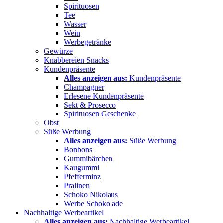
Spirituosen
Tee
Wasser
Wein
Werbegetränke
Gewürze
Knabbereien Snacks
Kundenpräsente
Alles anzeigen aus:
Kundenpräsente
Champagner
Erlesene Kundenpräsente
Sekt & Prosecco
Spirituosen Geschenke
Obst
Süße Werbung
Alles anzeigen aus:
Süße Werbung
Bonbons
Gummibärchen
Kaugummi
Pfefferminz
Pralinen
Schoko Nikolaus
Werbe Schokolade
Nachhaltige Werbeartikel
Alles anzeigen aus:
Nachhaltige Werbeartikel