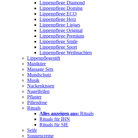
Lippenpflege Diamond
Lippenpflege Doming
Lippenpflege ECO
Lippenpflege Herz
Lippenpflege Lipjars
Lippenpflege Original
Lippenpflege Premium
Lippenpflege Smile
Lippenpflege Sport
Lippenpflege Weihnachten
Lippenpflegestift
Maniküre
Massage Sets
Mundschutz
Musik
Nackenkissen
Nagelfeilen
Pflaster
Pillendose
Rituals
Alles anzeigen aus:
Rituals
Rituals für IHN
Rituals für SIE
Seife
Sonnencreme