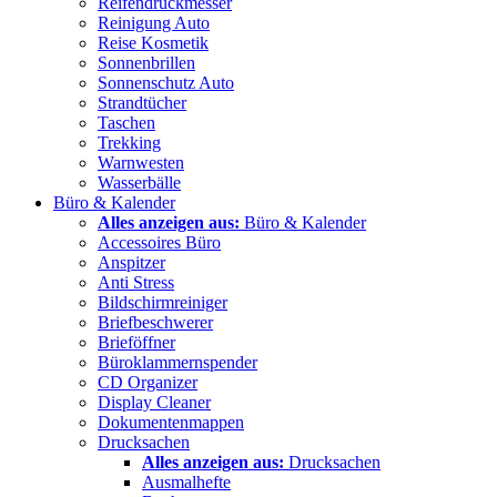
Reifendruckmesser
Reinigung Auto
Reise Kosmetik
Sonnenbrillen
Sonnenschutz Auto
Strandtücher
Taschen
Trekking
Warnwesten
Wasserbälle
Büro & Kalender
Alles anzeigen aus:
Büro & Kalender
Accessoires Büro
Anspitzer
Anti Stress
Bildschirmreiniger
Briefbeschwerer
Brieföffner
Büroklammernspender
CD Organizer
Display Cleaner
Dokumentenmappen
Drucksachen
Alles anzeigen aus:
Drucksachen
Ausmalhefte