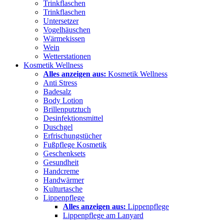
Trinkflaschen
Trinkflaschen
Untersetzer
Vogelhäuschen
Wärmekissen
Wein
Wetterstationen
Kosmetik Wellness
Alles anzeigen aus:
Kosmetik Wellness
Anti Stress
Badesalz
Body Lotion
Brillenputztuch
Desinfektionsmittel
Duschgel
Erfrischungstücher
Fußpflege Kosmetik
Geschenksets
Gesundheit
Handcreme
Handwärmer
Kulturtasche
Lippenpflege
Alles anzeigen aus:
Lippenpflege
Lippenpflege am Lanyard