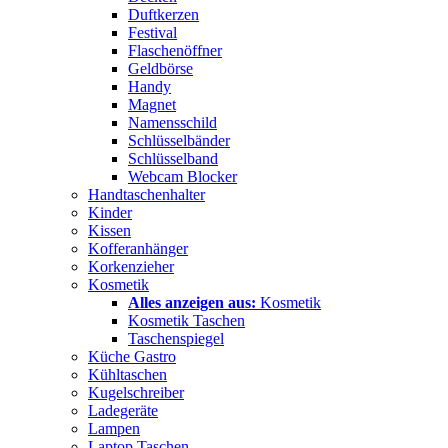
Duftkerzen
Festival
Flaschenöffner
Geldbörse
Handy
Magnet
Namensschild
Schlüsselbänder
Schlüsselband
Webcam Blocker
Handtaschenhalter
Kinder
Kissen
Kofferanhänger
Korkenzieher
Kosmetik
Alles anzeigen aus:
Kosmetik
Kosmetik Taschen
Taschenspiegel
Küche Gastro
Kühltaschen
Kugelschreiber
Ladegeräte
Lampen
Laptop Taschen