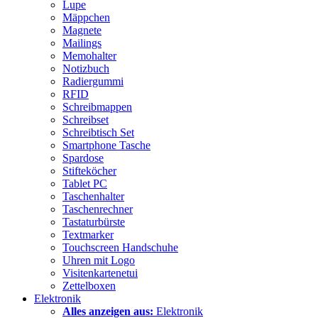
Lupe
Mäppchen
Magnete
Mailings
Memohalter
Notizbuch
Radiergummi
RFID
Schreibmappen
Schreibset
Schreibtisch Set
Smartphone Tasche
Spardose
Stifteköcher
Tablet PC
Taschenhalter
Taschenrechner
Tastaturbürste
Textmarker
Touchscreen Handschuhe
Uhren mit Logo
Visitenkartenetui
Zettelboxen
Elektronik
Alles anzeigen aus:
Elektronik