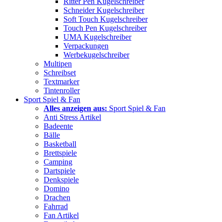
Ritter Pen Kugelschreiber
Schneider Kugelschreiber
Soft Touch Kugelschreiber
Touch Pen Kugelschreiber
UMA Kugelschreiber
Verpackungen
Werbekugelschreiber
Multipen
Schreibset
Textmarker
Tintenroller
Sport Spiel & Fan
Alles anzeigen aus:
Sport Spiel & Fan
Anti Stress Artikel
Badeente
Bälle
Basketball
Brettspiele
Camping
Dartspiele
Denkspiele
Domino
Drachen
Fahrrad
Fan Artikel