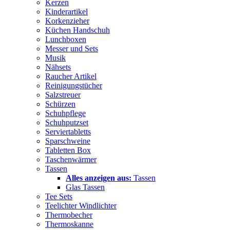
Kerzen
Kinderartikel
Korkenzieher
Küchen Handschuh
Lunchboxen
Messer und Sets
Musik
Nähsets
Raucher Artikel
Reinigungstücher
Salzstreuer
Schürzen
Schuhpflege
Schuhputzset
Serviertabletts
Sparschweine
Tabletten Box
Taschenwärmer
Tassen
Alles anzeigen aus:
Tassen
Glas Tassen
Tee Sets
Teelichter Windlichter
Thermobecher
Thermoskanne