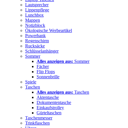
Lautsprecher
Lippenpflege
Lunchbox
Mappen
Notizblock
Ökologische Werbeartikel
Powerbank
Regenschirm
Rucksäcke
Schlüsselanhänger
Sommer
Alles anzeigen aus:
Sommer
Fächer
Flip Flops
Sonnenbrille
Spiele
Taschen
Alles anzeigen aus:
Taschen
Aktentasche
Dokumententasche
Einkaufstrolley
Gürteltaschen
Taschenmesser
Trinkflaschen