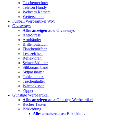
Taschenrechner
Telefon Handy
Webcam Kamera
Wetterstation
Fußball Werbeartikel WM
Giveaways
Alles anzeigen aus:
Giveaways
Anti-Stress
Armbänder
Brillenputztuch
Flaschenöffner
Lesezeichen
Reflektoren
Schweißbänder
Silikonarmband
Skipasshalter
Tablettenbox
Taschenhalter
Wärmekissen
Zipper
Günstige Werbeartikel
Alles anzeigen aus:
Günstige Werbeartikel
Becher Tassen
Bekleidung
Alles anzeigen aus:
Bekleidung