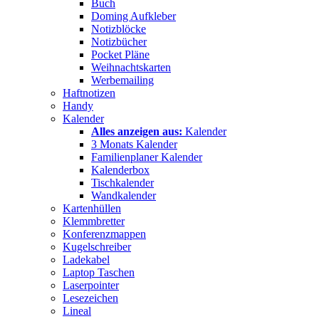
Buch
Doming Aufkleber
Notizblöcke
Notizbücher
Pocket Pläne
Weihnachtskarten
Werbemailing
Haftnotizen
Handy
Kalender
Alles anzeigen aus:
Kalender
3 Monats Kalender
Familienplaner Kalender
Kalenderbox
Tischkalender
Wandkalender
Kartenhüllen
Klemmbretter
Konferenzmappen
Kugelschreiber
Ladekabel
Laptop Taschen
Laserpointer
Lesezeichen
Lineal