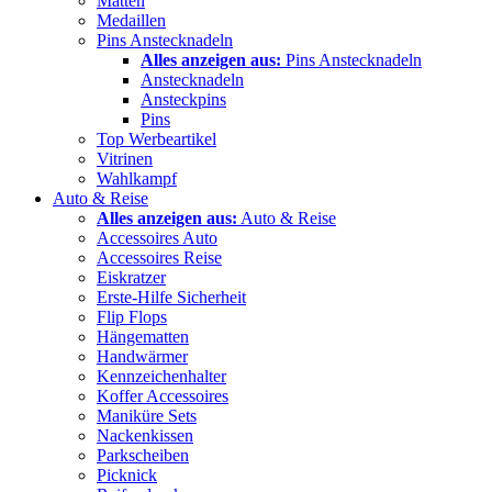
Matten
Medaillen
Pins Anstecknadeln
Alles anzeigen aus:
Pins Anstecknadeln
Anstecknadeln
Ansteckpins
Pins
Top Werbeartikel
Vitrinen
Wahlkampf
Auto & Reise
Alles anzeigen aus:
Auto & Reise
Accessoires Auto
Accessoires Reise
Eiskratzer
Erste-Hilfe Sicherheit
Flip Flops
Hängematten
Handwärmer
Kennzeichenhalter
Koffer Accessoires
Maniküre Sets
Nackenkissen
Parkscheiben
Picknick