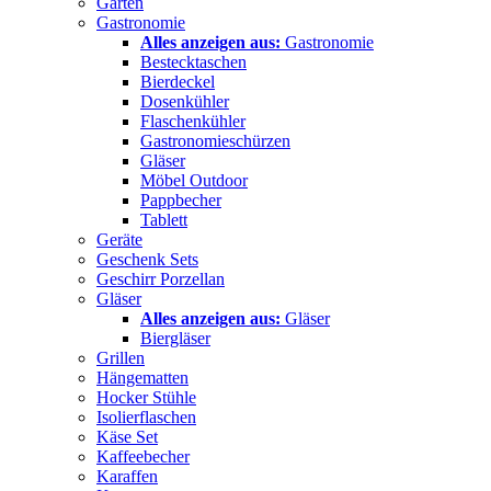
Garten
Gastronomie
Alles anzeigen aus:
Gastronomie
Bestecktaschen
Bierdeckel
Dosenkühler
Flaschenkühler
Gastronomieschürzen
Gläser
Möbel Outdoor
Pappbecher
Tablett
Geräte
Geschenk Sets
Geschirr Porzellan
Gläser
Alles anzeigen aus:
Gläser
Biergläser
Grillen
Hängematten
Hocker Stühle
Isolierflaschen
Käse Set
Kaffeebecher
Karaffen