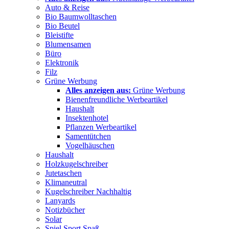
Auto & Reise
Bio Baumwolltaschen
Bio Beutel
Bleistifte
Blumensamen
Büro
Elektronik
Filz
Grüne Werbung
Alles anzeigen aus:
Grüne Werbung
Bienenfreundliche Werbeartikel
Haushalt
Insektenhotel
Pflanzen Werbeartikel
Samentütchen
Vogelhäuschen
Haushalt
Holzkugelschreiber
Jutetaschen
Klimaneutral
Kugelschreiber Nachhaltig
Lanyards
Notizbücher
Solar
Spiel Sport Spaß