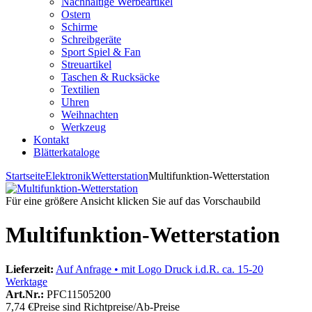
Nachhaltige Werbeartikel
Ostern
Schirme
Schreibgeräte
Sport Spiel & Fan
Streuartikel
Taschen & Rucksäcke
Textilien
Uhren
Weihnachten
Werkzeug
Kontakt
Blätterkataloge
Startseite
Elektronik
Wetterstation
Multifunktion-Wetterstation
Für eine größere Ansicht klicken Sie auf das Vorschaubild
Multifunktion-Wetterstation
Lieferzeit:
Auf Anfrage • mit Logo Druck i.d.R. ca. 15-20
Werktage
Art.Nr.:
PFC11505200
7,74 €
Preise sind Richtpreise/Ab-Preise