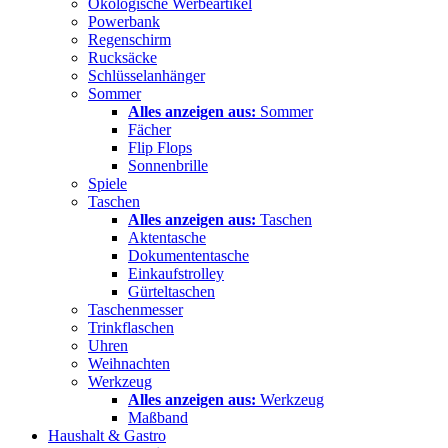
Ökologische Werbeartikel
Powerbank
Regenschirm
Rucksäcke
Schlüsselanhänger
Sommer
Alles anzeigen aus:
Sommer
Fächer
Flip Flops
Sonnenbrille
Spiele
Taschen
Alles anzeigen aus:
Taschen
Aktentasche
Dokumententasche
Einkaufstrolley
Gürteltaschen
Taschenmesser
Trinkflaschen
Uhren
Weihnachten
Werkzeug
Alles anzeigen aus:
Werkzeug
Maßband
Haushalt & Gastro