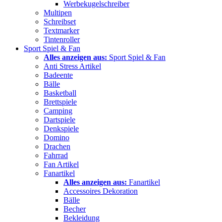
Werbekugelschreiber
Multipen
Schreibset
Textmarker
Tintenroller
Sport Spiel & Fan
Alles anzeigen aus:
Sport Spiel & Fan
Anti Stress Artikel
Badeente
Bälle
Basketball
Brettspiele
Camping
Dartspiele
Denkspiele
Domino
Drachen
Fahrrad
Fan Artikel
Fanartikel
Alles anzeigen aus:
Fanartikel
Accessoires Dekoration
Bälle
Becher
Bekleidung