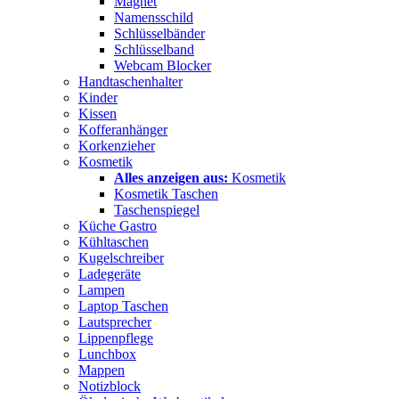
Magnet
Namensschild
Schlüsselbänder
Schlüsselband
Webcam Blocker
Handtaschenhalter
Kinder
Kissen
Kofferanhänger
Korkenzieher
Kosmetik
Alles anzeigen aus:
Kosmetik
Kosmetik Taschen
Taschenspiegel
Küche Gastro
Kühltaschen
Kugelschreiber
Ladegeräte
Lampen
Laptop Taschen
Lautsprecher
Lippenpflege
Lunchbox
Mappen
Notizblock