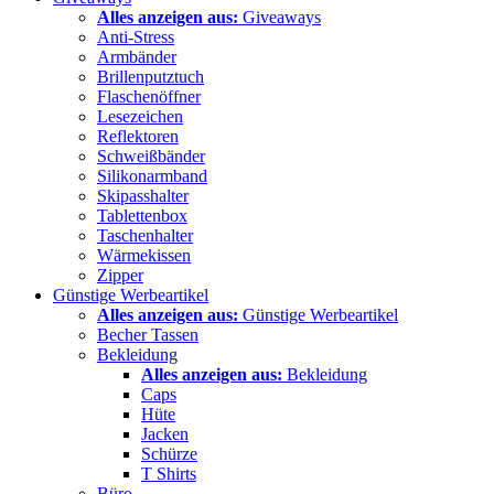
Alles anzeigen aus:
Giveaways
Anti-Stress
Armbänder
Brillenputztuch
Flaschenöffner
Lesezeichen
Reflektoren
Schweißbänder
Silikonarmband
Skipasshalter
Tablettenbox
Taschenhalter
Wärmekissen
Zipper
Günstige Werbeartikel
Alles anzeigen aus:
Günstige Werbeartikel
Becher Tassen
Bekleidung
Alles anzeigen aus:
Bekleidung
Caps
Hüte
Jacken
Schürze
T Shirts
Büro