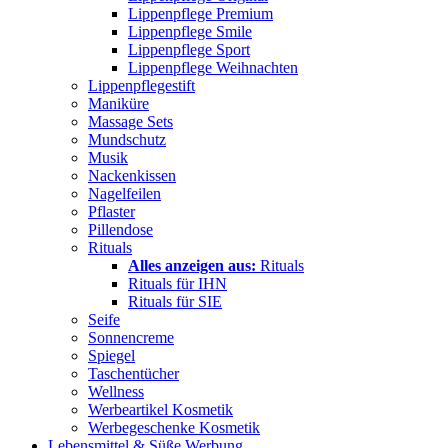
Lippenpflege Premium
Lippenpflege Smile
Lippenpflege Sport
Lippenpflege Weihnachten
Lippenpflegestift
Maniküre
Massage Sets
Mundschutz
Musik
Nackenkissen
Nagelfeilen
Pflaster
Pillendose
Rituals
Alles anzeigen aus:
Rituals
Rituals für IHN
Rituals für SIE
Seife
Sonnencreme
Spiegel
Taschentücher
Wellness
Werbeartikel Kosmetik
Werbegeschenke Kosmetik
Lebensmittel & Süße Werbung