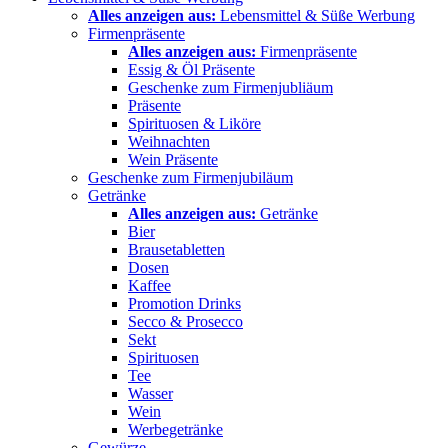
Alles anzeigen aus:
Lebensmittel & Süße Werbung
Firmenpräsente
Alles anzeigen aus:
Firmenpräsente
Essig & Öl Präsente
Geschenke zum Firmenjubliäum
Präsente
Spirituosen & Liköre
Weihnachten
Wein Präsente
Geschenke zum Firmenjubiläum
Getränke
Alles anzeigen aus:
Getränke
Bier
Brausetabletten
Dosen
Kaffee
Promotion Drinks
Secco & Prosecco
Sekt
Spirituosen
Tee
Wasser
Wein
Werbegetränke
Gewürze