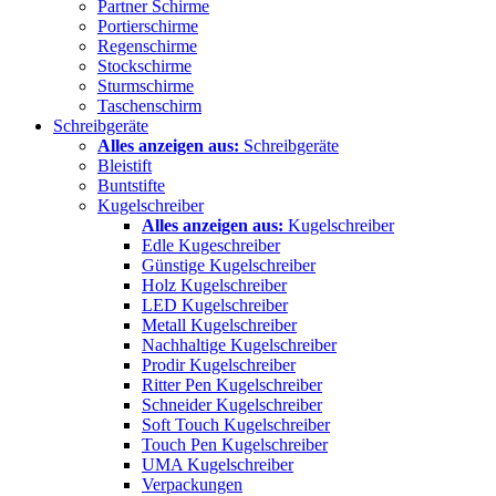
Partner Schirme
Portierschirme
Regenschirme
Stockschirme
Sturmschirme
Taschenschirm
Schreibgeräte
Alles anzeigen aus:
Schreibgeräte
Bleistift
Buntstifte
Kugelschreiber
Alles anzeigen aus:
Kugelschreiber
Edle Kugeschreiber
Günstige Kugelschreiber
Holz Kugelschreiber
LED Kugelschreiber
Metall Kugelschreiber
Nachhaltige Kugelschreiber
Prodir Kugelschreiber
Ritter Pen Kugelschreiber
Schneider Kugelschreiber
Soft Touch Kugelschreiber
Touch Pen Kugelschreiber
UMA Kugelschreiber
Verpackungen