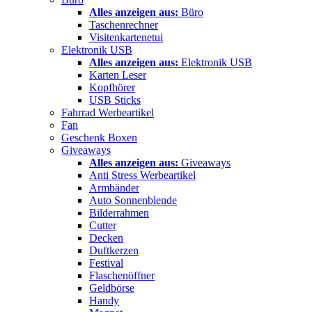
Alles anzeigen aus:
Büro
Taschenrechner
Visitenkartenetui
Elektronik USB
Alles anzeigen aus:
Elektronik USB
Karten Leser
Kopfhörer
USB Sticks
Fahrrad Werbeartikel
Fan
Geschenk Boxen
Giveaways
Alles anzeigen aus:
Giveaways
Anti Stress Werbeartikel
Armbänder
Auto Sonnenblende
Bilderrahmen
Cutter
Decken
Duftkerzen
Festival
Flaschenöffner
Geldbörse
Handy