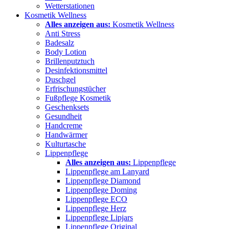
Wetterstationen
Kosmetik Wellness
Alles anzeigen aus:
Kosmetik Wellness
Anti Stress
Badesalz
Body Lotion
Brillenputztuch
Desinfektionsmittel
Duschgel
Erfrischungstücher
Fußpflege Kosmetik
Geschenksets
Gesundheit
Handcreme
Handwärmer
Kulturtasche
Lippenpflege
Alles anzeigen aus:
Lippenpflege
Lippenpflege am Lanyard
Lippenpflege Diamond
Lippenpflege Doming
Lippenpflege ECO
Lippenpflege Herz
Lippenpflege Lipjars
Lippenpflege Original