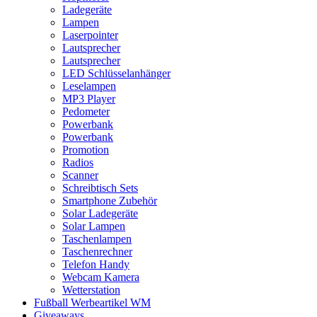
Ladegeräte
Lampen
Laserpointer
Lautsprecher
Lautsprecher
LED Schlüsselanhänger
Leselampen
MP3 Player
Pedometer
Powerbank
Powerbank
Promotion
Radios
Scanner
Schreibtisch Sets
Smartphone Zubehör
Solar Ladegeräte
Solar Lampen
Taschenlampen
Taschenrechner
Telefon Handy
Webcam Kamera
Wetterstation
Fußball Werbeartikel WM
Giveaways