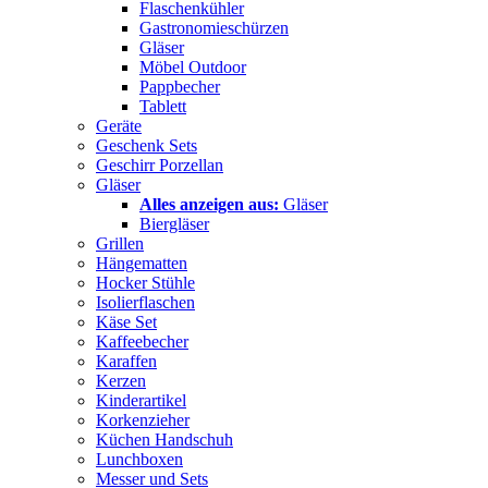
Flaschenkühler
Gastronomieschürzen
Gläser
Möbel Outdoor
Pappbecher
Tablett
Geräte
Geschenk Sets
Geschirr Porzellan
Gläser
Alles anzeigen aus:
Gläser
Biergläser
Grillen
Hängematten
Hocker Stühle
Isolierflaschen
Käse Set
Kaffeebecher
Karaffen
Kerzen
Kinderartikel
Korkenzieher
Küchen Handschuh
Lunchboxen
Messer und Sets