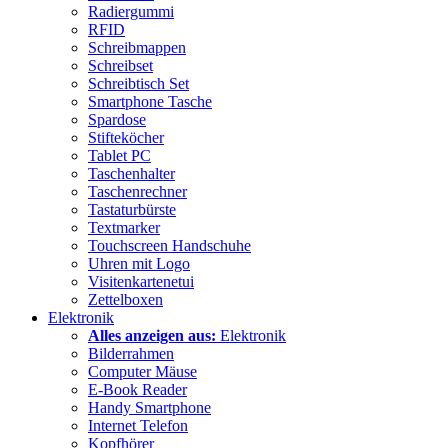
Radiergummi
RFID
Schreibmappen
Schreibset
Schreibtisch Set
Smartphone Tasche
Spardose
Stifteköcher
Tablet PC
Taschenhalter
Taschenrechner
Tastaturbürste
Textmarker
Touchscreen Handschuhe
Uhren mit Logo
Visitenkartenetui
Zettelboxen
Elektronik
Alles anzeigen aus:
Elektronik
Bilderrahmen
Computer Mäuse
E-Book Reader
Handy Smartphone
Internet Telefon
Kopfhörer