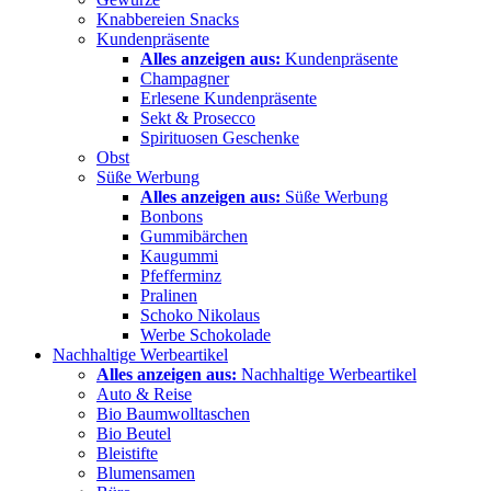
Knabbereien Snacks
Kundenpräsente
Alles anzeigen aus:
Kundenpräsente
Champagner
Erlesene Kundenpräsente
Sekt & Prosecco
Spirituosen Geschenke
Obst
Süße Werbung
Alles anzeigen aus:
Süße Werbung
Bonbons
Gummibärchen
Kaugummi
Pfefferminz
Pralinen
Schoko Nikolaus
Werbe Schokolade
Nachhaltige Werbeartikel
Alles anzeigen aus:
Nachhaltige Werbeartikel
Auto & Reise
Bio Baumwolltaschen
Bio Beutel
Bleistifte
Blumensamen