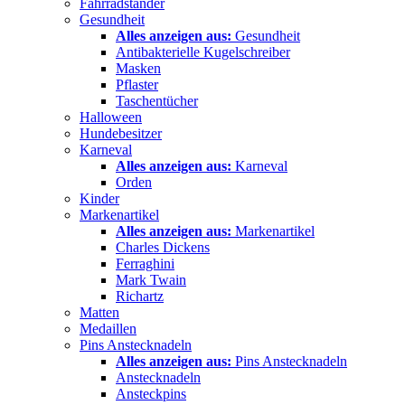
Fahrradständer
Gesundheit
Alles anzeigen aus:
Gesundheit
Antibakterielle Kugelschreiber
Masken
Pflaster
Taschentücher
Halloween
Hundebesitzer
Karneval
Alles anzeigen aus:
Karneval
Orden
Kinder
Markenartikel
Alles anzeigen aus:
Markenartikel
Charles Dickens
Ferraghini
Mark Twain
Richartz
Matten
Medaillen
Pins Anstecknadeln
Alles anzeigen aus:
Pins Anstecknadeln
Anstecknadeln
Ansteckpins