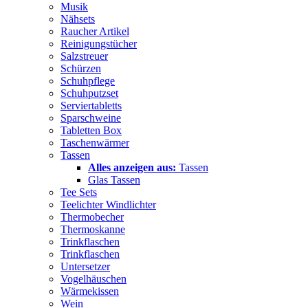
Musik
Nähsets
Raucher Artikel
Reinigungstücher
Salzstreuer
Schürzen
Schuhpflege
Schuhputzset
Serviertabletts
Sparschweine
Tabletten Box
Taschenwärmer
Tassen
Alles anzeigen aus:
Tassen
Glas Tassen
Tee Sets
Teelichter Windlichter
Thermobecher
Thermoskanne
Trinkflaschen
Trinkflaschen
Untersetzer
Vogelhäuschen
Wärmekissen
Wein