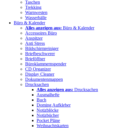
Taschen
Trekking
Warnwesten
Wasserbälle
Büro & Kalender
Alles anzeigen aus:
Büro & Kalender
Accessoires Büro
Anspitzer
Anti Stress
Bildschirmreiniger
Briefbeschwerer
Brieföffner
Büroklammernspender
CD Organizer
Display Cleaner
Dokumentenmappen
Drucksachen
Alles anzeigen aus:
Drucksachen
Ausmalhefte
Buch
Doming Aufkleber
Notizblöcke
Notizbücher
Pocket Pläne
Weihnachtskarten