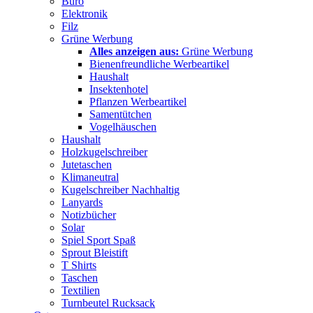
Büro
Elektronik
Filz
Grüne Werbung
Alles anzeigen aus:
Grüne Werbung
Bienenfreundliche Werbeartikel
Haushalt
Insektenhotel
Pflanzen Werbeartikel
Samentütchen
Vogelhäuschen
Haushalt
Holzkugelschreiber
Jutetaschen
Klimaneutral
Kugelschreiber Nachhaltig
Lanyards
Notizbücher
Solar
Spiel Sport Spaß
Sprout Bleistift
T Shirts
Taschen
Textilien
Turnbeutel Rucksack