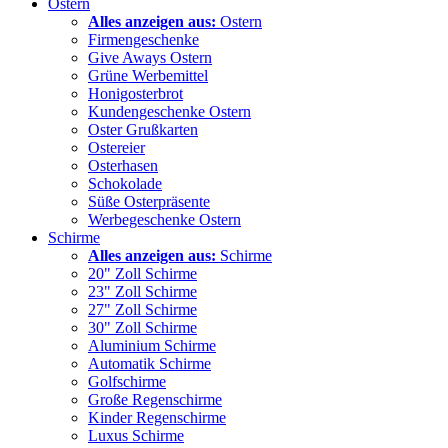
Ostern
Alles anzeigen aus:
Ostern
Firmengeschenke
Give Aways Ostern
Grüne Werbemittel
Honigosterbrot
Kundengeschenke Ostern
Oster Grußkarten
Ostereier
Osterhasen
Schokolade
Süße Osterpräsente
Werbegeschenke Ostern
Schirme
Alles anzeigen aus:
Schirme
20" Zoll Schirme
23" Zoll Schirme
27" Zoll Schirme
30" Zoll Schirme
Aluminium Schirme
Automatik Schirme
Golfschirme
Große Regenschirme
Kinder Regenschirme
Luxus Schirme