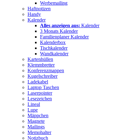
Werbemailing
Haftnotizen
Handy
Kalender
Alles anzeigen aus:
Kalender
3 Monats Kalender
Familienplaner Kalender
Kalenderbox
Tischkalender
Wandkalender
Kartenhüllen
Klemmbretter
Konferenzmappen
Kugelschreiber
Ladekabel
Laptop Taschen
Laserpointer
Lesezeichen
Lineal
Lupe
Mäppchen
Magnete
Mailings
Memohalter
Notizbuch