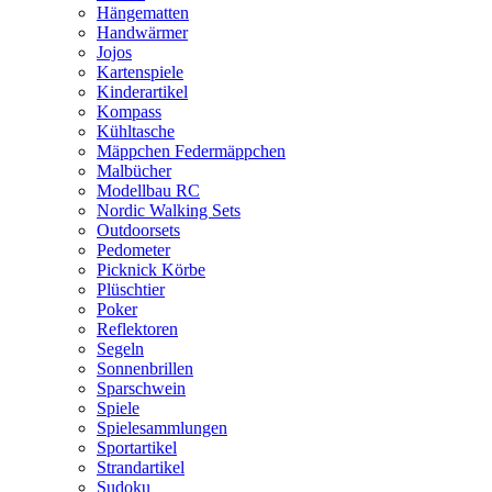
Hängematten
Handwärmer
Jojos
Kartenspiele
Kinderartikel
Kompass
Kühltasche
Mäppchen Federmäppchen
Malbücher
Modellbau RC
Nordic Walking Sets
Outdoorsets
Pedometer
Picknick Körbe
Plüschtier
Poker
Reflektoren
Segeln
Sonnenbrillen
Sparschwein
Spiele
Spielesammlungen
Sportartikel
Strandartikel
Sudoku