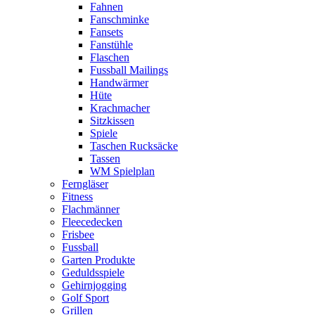
Fahnen
Fanschminke
Fansets
Fanstühle
Flaschen
Fussball Mailings
Handwärmer
Hüte
Krachmacher
Sitzkissen
Spiele
Taschen Rucksäcke
Tassen
WM Spielplan
Ferngläser
Fitness
Flachmänner
Fleecedecken
Frisbee
Fussball
Garten Produkte
Geduldsspiele
Gehirnjogging
Golf Sport
Grillen