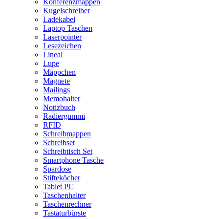
Konferenzmappen
Kugelschreiber
Ladekabel
Laptop Taschen
Laserpointer
Lesezeichen
Lineal
Lupe
Mäppchen
Magnete
Mailings
Memohalter
Notizbuch
Radiergummi
RFID
Schreibmappen
Schreibset
Schreibtisch Set
Smartphone Tasche
Spardose
Stifteköcher
Tablet PC
Taschenhalter
Taschenrechner
Tastaturbürste