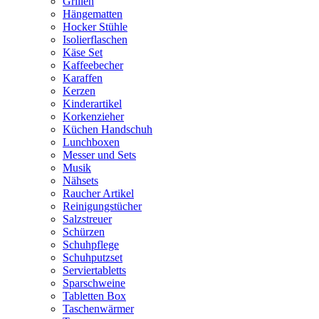
Grillen
Hängematten
Hocker Stühle
Isolierflaschen
Käse Set
Kaffeebecher
Karaffen
Kerzen
Kinderartikel
Korkenzieher
Küchen Handschuh
Lunchboxen
Messer und Sets
Musik
Nähsets
Raucher Artikel
Reinigungstücher
Salzstreuer
Schürzen
Schuhpflege
Schuhputzset
Serviertabletts
Sparschweine
Tabletten Box
Taschenwärmer