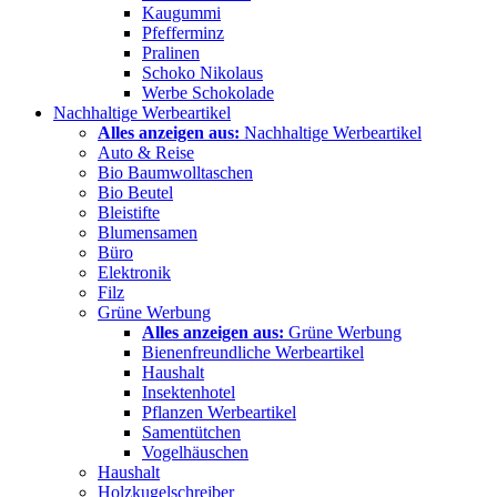
Kaugummi
Pfefferminz
Pralinen
Schoko Nikolaus
Werbe Schokolade
Nachhaltige Werbeartikel
Alles anzeigen aus:
Nachhaltige Werbeartikel
Auto & Reise
Bio Baumwolltaschen
Bio Beutel
Bleistifte
Blumensamen
Büro
Elektronik
Filz
Grüne Werbung
Alles anzeigen aus:
Grüne Werbung
Bienenfreundliche Werbeartikel
Haushalt
Insektenhotel
Pflanzen Werbeartikel
Samentütchen
Vogelhäuschen
Haushalt
Holzkugelschreiber