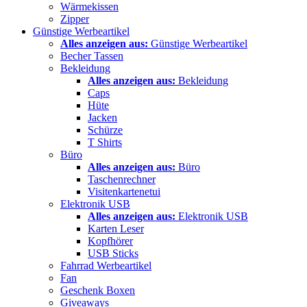
Wärmekissen
Zipper
Günstige Werbeartikel
Alles anzeigen aus:
Günstige Werbeartikel
Becher Tassen
Bekleidung
Alles anzeigen aus:
Bekleidung
Caps
Hüte
Jacken
Schürze
T Shirts
Büro
Alles anzeigen aus:
Büro
Taschenrechner
Visitenkartenetui
Elektronik USB
Alles anzeigen aus:
Elektronik USB
Karten Leser
Kopfhörer
USB Sticks
Fahrrad Werbeartikel
Fan
Geschenk Boxen
Giveaways