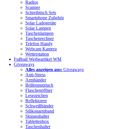
Radios
Scanner
Schreibtisch Sets
Smartphone Zubehör
Solar Ladegeräte
Solar Lampen
Taschenlampen
Taschenrechner
Telefon Handy
Webcam Kamera
Wetterstation
Fußball Werbeartikel WM
Giveaways
Alles anzeigen aus:
Giveaways
Anti-Stress
Armbänder
Brillenputztuch
Flaschenöffner
Lesezeichen
Reflektoren
Schweißbänder
Silikonarmband
Skipasshalter
Tablettenbox
Taschenhalter