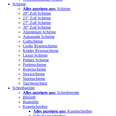
Schirme
Alles anzeigen aus:
Schirme
20" Zoll Schirme
23" Zoll Schirme
27" Zoll Schirme
30" Zoll Schirme
Aluminium Schirme
Automatik Schirme
Golfschirme
Große Regenschirme
Kinder Regenschirme
Luxus Schirme
Partner Schirme
Portierschirme
Regenschirme
Stockschirme
Sturmschirme
Taschenschirm
Schreibgeräte
Alles anzeigen aus:
Schreibgeräte
Bleistift
Buntstifte
Kugelschreiber
Alles anzeigen aus:
Kugelschreiber
Edle Kugeschreiber