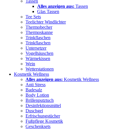
Tassen
Alles anzeigen aus:
Tassen
Glas Tassen
Tee Sets
Teelichter Windlichter
Thermobecher
Thermoskanne
Trinkflaschen
Trinkflaschen
Untersetzer
Vogelhäuschen
Wärmekissen
Wein
Wetterstationen
Kosmetik Wellness
Alles anzeigen aus:
Kosmetik Wellness
Anti Stress
Badesalz
Body Lotion
Brillenputztuch
Desinfektionsmittel
Duschgel
Erfrischungstücher
Fußpflege Kosmetik
Geschenksets