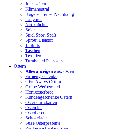
Jutetaschen
Klimaneutral
Kugelschreiber Nachhaltig
Lanyards
Notizbücher
Solar
Spiel Sport Spaß
Sprout Bleistift
T Shirts
Taschen
Textilien
Turnbeutel Rucksack
Ostern
Alles anzeigen aus:
Ostern
Firmengeschenke
Give Aways Ostern
Grüne Werbemittel
Honigosterbrot
Kundengeschenke Ostern
Oster Grußkarten
Ostereier
Osterhasen
Schokolade
Süße Osterpräsente
Werbegeschenke Ostern