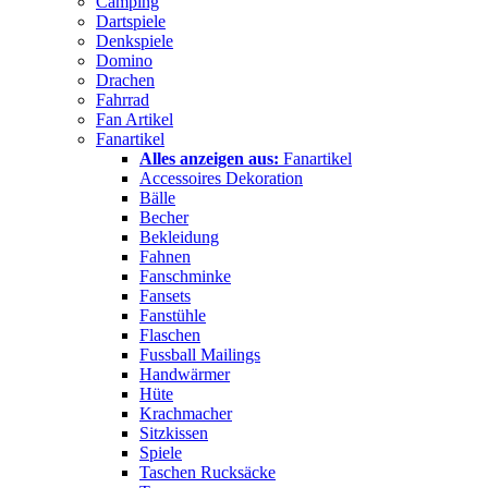
Camping
Dartspiele
Denkspiele
Domino
Drachen
Fahrrad
Fan Artikel
Fanartikel
Alles anzeigen aus:
Fanartikel
Accessoires Dekoration
Bälle
Becher
Bekleidung
Fahnen
Fanschminke
Fansets
Fanstühle
Flaschen
Fussball Mailings
Handwärmer
Hüte
Krachmacher
Sitzkissen
Spiele
Taschen Rucksäcke