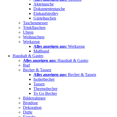
Aktentasche
Dokumententasche
Einkaufstrolley
Gürteltaschen
Taschenmesser
Trinkflaschen
Uhren
Weihnachten
Werkzeug
Alles anzeigen aus:
Werkzeug
Maßband
Haushalt & Gastro
Alles anzeigen aus:
Haushalt & Gastro
Bad
Becher & Tassen
Alles anzeigen aus:
Becher & Tassen
Isolierbecher
Tassen
Thermobecher
To Go Becher
Bilderrahmen
Brotdose
Dekoration
Düfte
Eieruhr