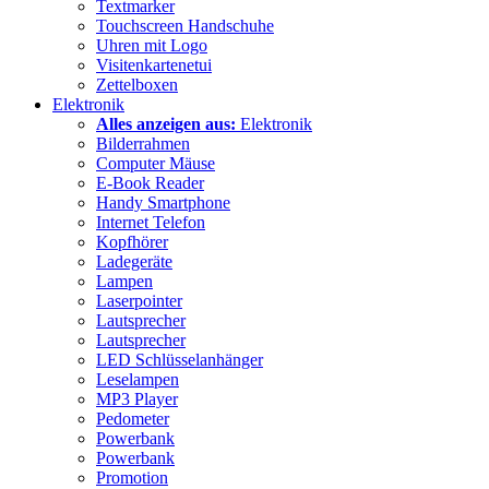
Textmarker
Touchscreen Handschuhe
Uhren mit Logo
Visitenkartenetui
Zettelboxen
Elektronik
Alles anzeigen aus:
Elektronik
Bilderrahmen
Computer Mäuse
E-Book Reader
Handy Smartphone
Internet Telefon
Kopfhörer
Ladegeräte
Lampen
Laserpointer
Lautsprecher
Lautsprecher
LED Schlüsselanhänger
Leselampen
MP3 Player
Pedometer
Powerbank
Powerbank
Promotion