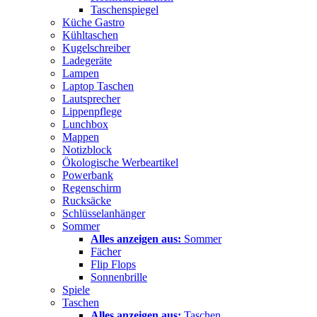
Taschenspiegel
Küche Gastro
Kühltaschen
Kugelschreiber
Ladegeräte
Lampen
Laptop Taschen
Lautsprecher
Lippenpflege
Lunchbox
Mappen
Notizblock
Ökologische Werbeartikel
Powerbank
Regenschirm
Rucksäcke
Schlüsselanhänger
Sommer
Alles anzeigen aus:
Sommer
Fächer
Flip Flops
Sonnenbrille
Spiele
Taschen
Alles anzeigen aus:
Taschen