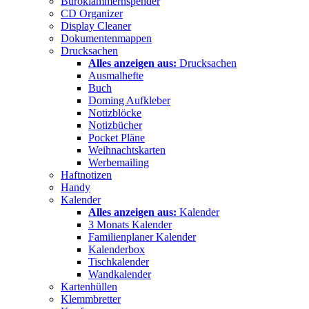
Büroklammernspender
CD Organizer
Display Cleaner
Dokumentenmappen
Drucksachen
Alles anzeigen aus:
Drucksachen
Ausmalhefte
Buch
Doming Aufkleber
Notizblöcke
Notizbücher
Pocket Pläne
Weihnachtskarten
Werbemailing
Haftnotizen
Handy
Kalender
Alles anzeigen aus:
Kalender
3 Monats Kalender
Familienplaner Kalender
Kalenderbox
Tischkalender
Wandkalender
Kartenhüllen
Klemmbretter