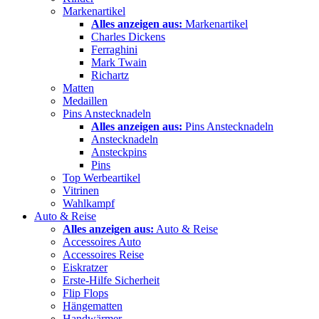
Markenartikel
Alles anzeigen aus:
Markenartikel
Charles Dickens
Ferraghini
Mark Twain
Richartz
Matten
Medaillen
Pins Anstecknadeln
Alles anzeigen aus:
Pins Anstecknadeln
Anstecknadeln
Ansteckpins
Pins
Top Werbeartikel
Vitrinen
Wahlkampf
Auto & Reise
Alles anzeigen aus:
Auto & Reise
Accessoires Auto
Accessoires Reise
Eiskratzer
Erste-Hilfe Sicherheit
Flip Flops
Hängematten
Handwärmer