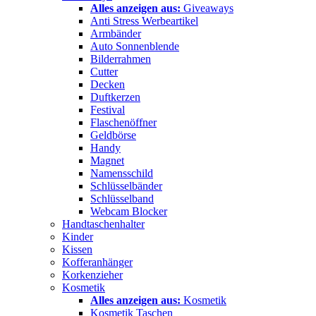
Alles anzeigen aus:
Giveaways
Anti Stress Werbeartikel
Armbänder
Auto Sonnenblende
Bilderrahmen
Cutter
Decken
Duftkerzen
Festival
Flaschenöffner
Geldbörse
Handy
Magnet
Namensschild
Schlüsselbänder
Schlüsselband
Webcam Blocker
Handtaschenhalter
Kinder
Kissen
Kofferanhänger
Korkenzieher
Kosmetik
Alles anzeigen aus:
Kosmetik
Kosmetik Taschen