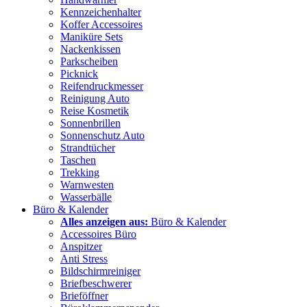
Kennzeichenhalter
Koffer Accessoires
Maniküre Sets
Nackenkissen
Parkscheiben
Picknick
Reifendruckmesser
Reinigung Auto
Reise Kosmetik
Sonnenbrillen
Sonnenschutz Auto
Strandtücher
Taschen
Trekking
Warnwesten
Wasserbälle
Büro & Kalender
Alles anzeigen aus:
Büro & Kalender
Accessoires Büro
Anspitzer
Anti Stress
Bildschirmreiniger
Briefbeschwerer
Brieföffner