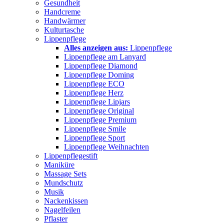
Gesundheit
Handcreme
Handwärmer
Kulturtasche
Lippenpflege
Alles anzeigen aus:
Lippenpflege
Lippenpflege am Lanyard
Lippenpflege Diamond
Lippenpflege Doming
Lippenpflege ECO
Lippenpflege Herz
Lippenpflege Lipjars
Lippenpflege Original
Lippenpflege Premium
Lippenpflege Smile
Lippenpflege Sport
Lippenpflege Weihnachten
Lippenpflegestift
Maniküre
Massage Sets
Mundschutz
Musik
Nackenkissen
Nagelfeilen
Pflaster