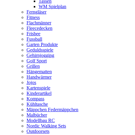
Tassen
WM Spielplan
Ferngläser
Fitness
Flachmänner
Fleecedecken
Frisbee
Fussball
Garten Produkte
Geduldsspiele
Gehirnjogging
Golf Sport
Grillen
Hängematten
Handwärmer
Jojos
Kartenspiele
Kinderartikel
Kompass
Kühltasche
Mäppchen Federmäppchen
Malbücher
Modellbau RC
Nordic Walking Sets
Outdoorsets