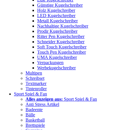
Günstige Kugelschreiber
Holz Kugelschreiber
LED Kugelschreiber
Metall Kugelschreiber
Nachhaltige Kugelschreiber
Prodir Kugelschreiber
Ritter Pen Kugelschreiber
Schneider Kugelschreiber
Soft Touch Kugelschreiber
Touch Pen Kugelschreiber
UMA Kugelschreiber
Verpackungen
Werbekugelschreiber
Multipen
Schreibset
Textmarker
Tintenroller
Sport Spiel & Fan
Alles anzeigen aus:
Sport Spiel & Fan
Anti Stress Artikel
Badeente
Bälle
Basketball
Brettspiele