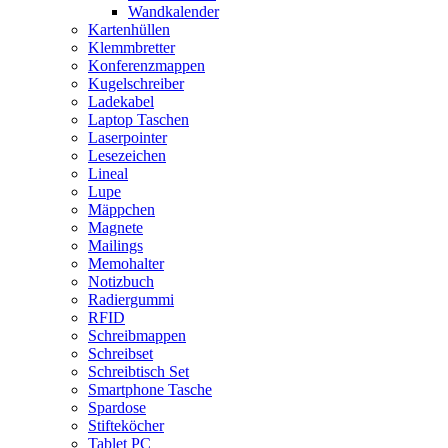
Wandkalender
Kartenhüllen
Klemmbretter
Konferenzmappen
Kugelschreiber
Ladekabel
Laptop Taschen
Laserpointer
Lesezeichen
Lineal
Lupe
Mäppchen
Magnete
Mailings
Memohalter
Notizbuch
Radiergummi
RFID
Schreibmappen
Schreibset
Schreibtisch Set
Smartphone Tasche
Spardose
Stifteköcher
Tablet PC