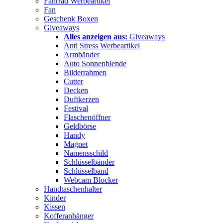
Fahrrad Werbeartikel
Fan
Geschenk Boxen
Giveaways
Alles anzeigen aus:
Giveaways
Anti Stress Werbeartikel
Armbänder
Auto Sonnenblende
Bilderrahmen
Cutter
Decken
Duftkerzen
Festival
Flaschenöffner
Geldbörse
Handy
Magnet
Namensschild
Schlüsselbänder
Schlüsselband
Webcam Blocker
Handtaschenhalter
Kinder
Kissen
Kofferanhänger