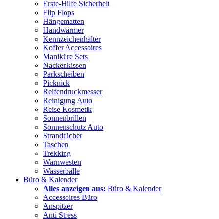
Erste-Hilfe Sicherheit
Flip Flops
Hängematten
Handwärmer
Kennzeichenhalter
Koffer Accessoires
Maniküre Sets
Nackenkissen
Parkscheiben
Picknick
Reifendruckmesser
Reinigung Auto
Reise Kosmetik
Sonnenbrillen
Sonnenschutz Auto
Strandtücher
Taschen
Trekking
Warnwesten
Wasserbälle
Büro & Kalender
Alles anzeigen aus:
Büro & Kalender
Accessoires Büro
Anspitzer
Anti Stress