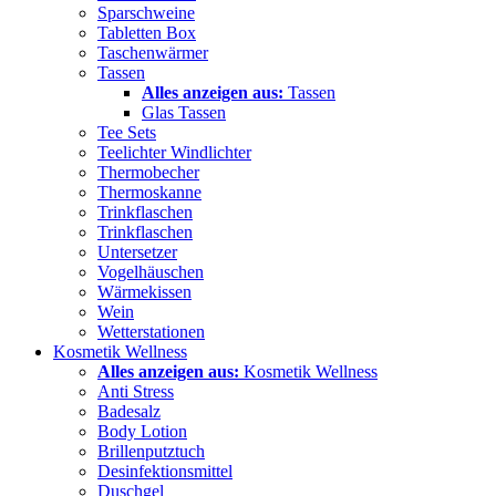
Sparschweine
Tabletten Box
Taschenwärmer
Tassen
Alles anzeigen aus:
Tassen
Glas Tassen
Tee Sets
Teelichter Windlichter
Thermobecher
Thermoskanne
Trinkflaschen
Trinkflaschen
Untersetzer
Vogelhäuschen
Wärmekissen
Wein
Wetterstationen
Kosmetik Wellness
Alles anzeigen aus:
Kosmetik Wellness
Anti Stress
Badesalz
Body Lotion
Brillenputztuch
Desinfektionsmittel
Duschgel