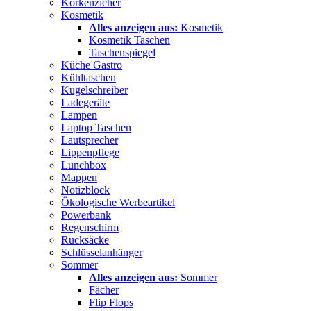
Korkenzieher
Kosmetik
Alles anzeigen aus:
Kosmetik
Kosmetik Taschen
Taschenspiegel
Küche Gastro
Kühltaschen
Kugelschreiber
Ladegeräte
Lampen
Laptop Taschen
Lautsprecher
Lippenpflege
Lunchbox
Mappen
Notizblock
Ökologische Werbeartikel
Powerbank
Regenschirm
Rucksäcke
Schlüsselanhänger
Sommer
Alles anzeigen aus:
Sommer
Fächer
Flip Flops