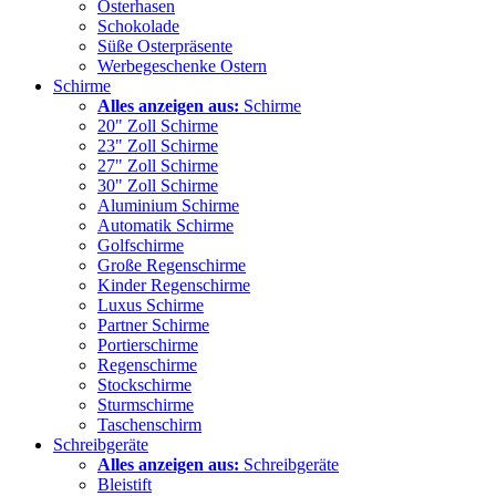
Osterhasen
Schokolade
Süße Osterpräsente
Werbegeschenke Ostern
Schirme
Alles anzeigen aus:
Schirme
20" Zoll Schirme
23" Zoll Schirme
27" Zoll Schirme
30" Zoll Schirme
Aluminium Schirme
Automatik Schirme
Golfschirme
Große Regenschirme
Kinder Regenschirme
Luxus Schirme
Partner Schirme
Portierschirme
Regenschirme
Stockschirme
Sturmschirme
Taschenschirm
Schreibgeräte
Alles anzeigen aus:
Schreibgeräte
Bleistift