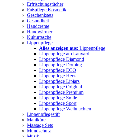
Erfrischungstücher
Fußpflege Kosmetik
Geschenksets
Gesundheit
Handcreme
Handwärmer
Kulturtasche
Lippenpflege
Alles anzeigen aus:
Lippenpflege
Lippenpflege am Lanyard
Lippenpflege Diamond
Lippenpflege Doming
Lippenpflege ECO
Lippenpflege Herz
Lippenpflege Lipjars
Lippenpflege Original
Lippenpflege Premium
Lippenpflege Smile
Lippenpflege Sport
Lippenpflege Weihnachten
Lippenpflegestift
Maniküre
Massage Sets
Mundschutz
Musik