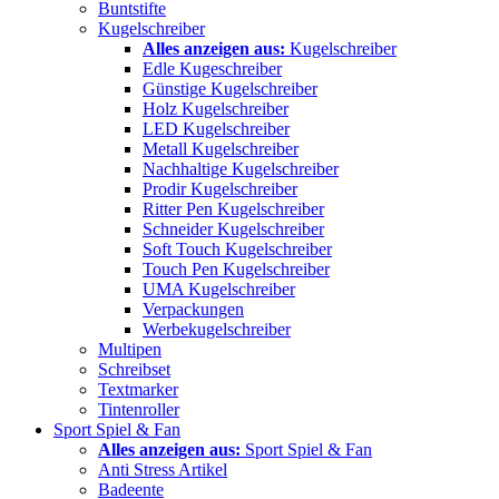
Buntstifte
Kugelschreiber
Alles anzeigen aus:
Kugelschreiber
Edle Kugeschreiber
Günstige Kugelschreiber
Holz Kugelschreiber
LED Kugelschreiber
Metall Kugelschreiber
Nachhaltige Kugelschreiber
Prodir Kugelschreiber
Ritter Pen Kugelschreiber
Schneider Kugelschreiber
Soft Touch Kugelschreiber
Touch Pen Kugelschreiber
UMA Kugelschreiber
Verpackungen
Werbekugelschreiber
Multipen
Schreibset
Textmarker
Tintenroller
Sport Spiel & Fan
Alles anzeigen aus:
Sport Spiel & Fan
Anti Stress Artikel
Badeente