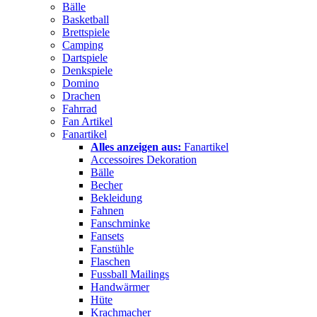
Bälle
Basketball
Brettspiele
Camping
Dartspiele
Denkspiele
Domino
Drachen
Fahrrad
Fan Artikel
Fanartikel
Alles anzeigen aus:
Fanartikel
Accessoires Dekoration
Bälle
Becher
Bekleidung
Fahnen
Fanschminke
Fansets
Fanstühle
Flaschen
Fussball Mailings
Handwärmer
Hüte
Krachmacher