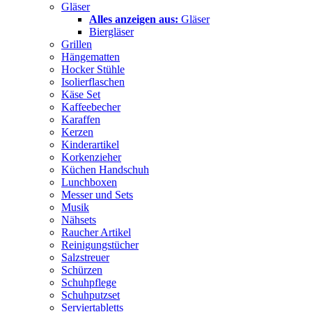
Gläser
Alles anzeigen aus:
Gläser
Biergläser
Grillen
Hängematten
Hocker Stühle
Isolierflaschen
Käse Set
Kaffeebecher
Karaffen
Kerzen
Kinderartikel
Korkenzieher
Küchen Handschuh
Lunchboxen
Messer und Sets
Musik
Nähsets
Raucher Artikel
Reinigungstücher
Salzstreuer
Schürzen
Schuhpflege
Schuhputzset
Serviertabletts