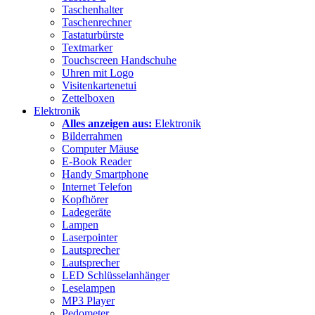
Taschenhalter
Taschenrechner
Tastaturbürste
Textmarker
Touchscreen Handschuhe
Uhren mit Logo
Visitenkartenetui
Zettelboxen
Elektronik
Alles anzeigen aus:
Elektronik
Bilderrahmen
Computer Mäuse
E-Book Reader
Handy Smartphone
Internet Telefon
Kopfhörer
Ladegeräte
Lampen
Laserpointer
Lautsprecher
Lautsprecher
LED Schlüsselanhänger
Leselampen
MP3 Player
Pedometer