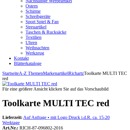
Nachhaltige Werbeartikel
Ostern
Schirme
Schreibgeräte
Sport Spiel & Fan
Streuartikel
Taschen & Rucksäcke
Textilien
Uhren
Weihnachten
Werkzeug
Kontakt
Blätterkataloge
Startseite
A-Z Themen
Markenartikel
Richartz
Toolkarte MULTI TEC
red
Für eine größere Ansicht klicken Sie auf das Vorschaubild
Toolkarte MULTI TEC red
Lieferzeit:
Auf Anfrage • mit Logo Druck i.d.R. ca. 15-20
Werktage
Art.Nr.:
RICH-87-096802-2016