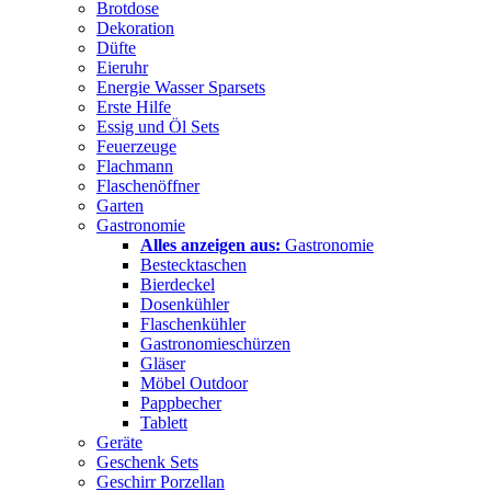
Brotdose
Dekoration
Düfte
Eieruhr
Energie Wasser Sparsets
Erste Hilfe
Essig und Öl Sets
Feuerzeuge
Flachmann
Flaschenöffner
Garten
Gastronomie
Alles anzeigen aus:
Gastronomie
Bestecktaschen
Bierdeckel
Dosenkühler
Flaschenkühler
Gastronomieschürzen
Gläser
Möbel Outdoor
Pappbecher
Tablett
Geräte
Geschenk Sets
Geschirr Porzellan