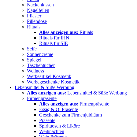
Nackenkissen
Nagelfeilen
Pflaster
Pillendose
Rituals
Alles anzeigen aus:
Rituals
Rituals für IHN
Rituals für SIE
Seife
Sonnencreme
Spiegel
Taschentücher
Wellness
Werbeartikel Kosmetik
Werbegeschenke Kosmetik
Lebensmittel & Süße Werbung
Alles anzeigen aus:
Lebensmittel & Süße Werbung
Firmenpräsente
Alles anzeigen aus:
Firmenpräsente
Essig & Öl Präsente
Geschenke zum Firmenjubliäum
Präsente
Spirituosen & Liköre
Weihnachten
Wein Präsente