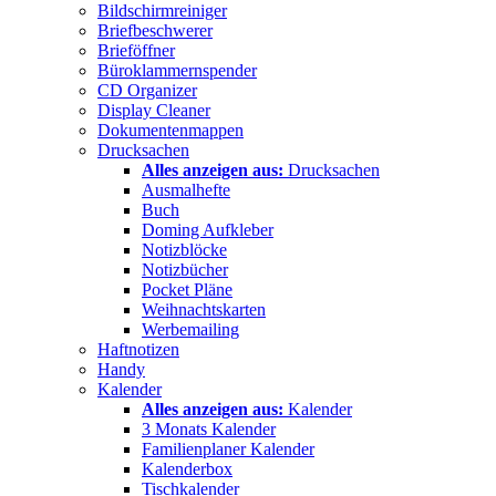
Bildschirmreiniger
Briefbeschwerer
Brieföffner
Büroklammernspender
CD Organizer
Display Cleaner
Dokumentenmappen
Drucksachen
Alles anzeigen aus:
Drucksachen
Ausmalhefte
Buch
Doming Aufkleber
Notizblöcke
Notizbücher
Pocket Pläne
Weihnachtskarten
Werbemailing
Haftnotizen
Handy
Kalender
Alles anzeigen aus:
Kalender
3 Monats Kalender
Familienplaner Kalender
Kalenderbox
Tischkalender