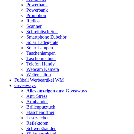
Powerbank
Powerbank
Promotion
Radios
Scanner
Schreibtisch Sets
Smartphone Zubehör
Solar Ladegeräte
Solar Lampen
Taschenlampen
Taschenrechner
Telefon Handy
Webcam Kamera
Wetterstation
Fußball Werbeartikel WM
Giveaways
Alles anzeigen aus:
Giveaways
Anti-Stress
Armbänder
Brillenputztuch
Flaschenöffner
Lesezeichen
Reflektoren
Schweißbänder
Silikonarmband