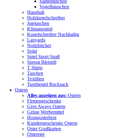
Samentütchen
Vogelhäuschen
Haushalt
Holzkugelschreiber
Jutetaschen
Klimaneutral
Kugelschreiber Nachhaltig
Lanyards
Notizbücher
Solar
Spiel Sport Spaß
Sprout Bleistift
T Shirts
Taschen
Textilien
Turnbeutel Rucksack
Ostern
Alles anzeigen aus:
Ostern
Firmengeschenke
Give Aways Ostern
Grüne Werbemittel
Honigosterbrot
Kundengeschenke Ostern
Oster Grußkarten
Ostereier