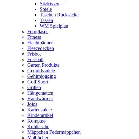
Sitzkissen
Spiele
Taschen Rucksäcke
Tassen
WM Spielplan
Ferngläser
Fitness
Flachmänner
Fleecedecken
Frisbee
Fussball
Garten Produkte
Geduldsspiele
Gehirnjogging
Golf Sport
Grillen
Hängematten
Handwärmer
Jojos
Kartenspiele
Kinderartikel
Kompass
Kühltasche
Mäppchen Federmäppchen
Malbücher